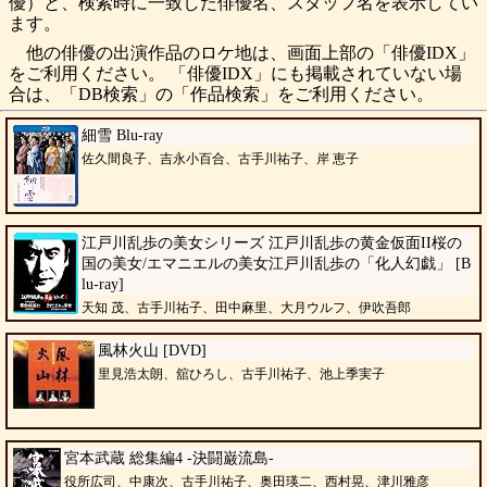
優）と、検索時に一致した俳優名、スタッフ名を表示してい
ます。
他の俳優の出演作品のロケ地は、画面上部の「俳優IDX」
をご利用ください。 「俳優IDX」にも掲載されていない場
合は、「DB検索」の「作品検索」をご利用ください。
細雪 Blu-ray
佐久間良子、吉永小百合、古手川祐子、岸 恵子
江戸川乱歩の美女シリーズ 江戸川乱歩の黄金仮面II桜の
国の美女/エマニエルの美女江戸川乱歩の「化人幻戯」 [B
lu-ray]
天知 茂、古手川祐子、田中麻里、大月ウルフ、伊吹吾郎
風林火山 [DVD]
里見浩太朗、舘ひろし、古手川祐子、池上季実子
宮本武蔵 総集編4 -決闘巌流島-
役所広司、中康次、古手川祐子、奥田瑛二、西村晃、津川雅彦