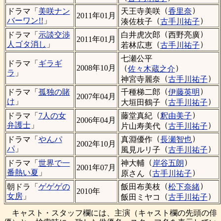
（
）
天王寺美咲
香里奈
ドラマ「
美咲ナン
2011年01月
（
）
バーワン!!
」
湊佐枝子
古手川祐子
（
）
白井虎次郎
西野亮廣
ドラマ「
示談交渉
2011年01月
（
）
人ゴタ消し
」
若林広恵
古手川祐子
七瀬公平
ドラマ「
ギラギ
（
）
2008年10月
佐々木蔵之介
ラ
」
（
）
神宮寺麗奈
古手川祐子
（
）
千種梯二郎
伊藤英明
ドラマ「
孤独の賭
2007年04月
（
）
け
」
大垣田鶴子
古手川祐子
（
）
藤堂真紀
釈由美子
ドラマ「
7人の女
2006年04月
（
）
弁護士
」
片山寿美代
古手川祐子
（
）
真淵優作
長瀬智也
ドラマ「
やんパ
2002年10月
（
）
パ
」
風見ルリ子
古手川祐子
（
）
神大輔
岸谷五朗
ドラマ「
世界で一
2001年07月
（
）
番熱い夏
」
原さん
古手川祐子
（
）
飯田布美枝
松下奈緒
朝ドラ「
ゲゲゲの
2010年
（
）
女房
」
飯田ミヤコ
古手川祐子
キャスト・スタッフ欄には、主演（キャスト欄の先頭の俳