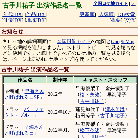
全国ロケ地ガイド
[
▽
]
古手川祐子 出演作品名一覧
[
年代IDX
]
[
作品IDX
]
[
更新順
]
[
人気順
]
[
DB検索
]
[
俳優IDX
]
[
地域IDX
]
[
概要
]
[
交流
]
お知らせ
各ロケ地の詳細画面に、
全国風景ガイド
の地図と
GoogleMap
で見る機能を追加しました。ストリートビューで見る場合な
どに便利です。地図上ですべてのロケ地の一覧を見る場合
は、ページ上部の[ロケ地マップ]を使ってください。
古手川祐子 出演作品名一覧
作品名
制作年
キャスト・
スタッフ
：
早海優梨子
金井優梨子
SP番組「
早海さん
（
）
2012年
松下奈緒
早海陽子
と呼ばれる日SP
」
（
）
古手川祐子
（
）
蓮見加代子
瀧本美織
ドラマ「
パーフェ
2012年10月
（
）
クト・ブルー
」
植田涼子
古手川祐子
：
早海優梨子
金井優梨子
ドラマ「
早海さん
（
）
2012年01月
松下奈緒
早海陽子
と呼ばれる日
」
（
）
古手川祐子