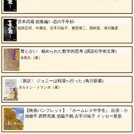
宮本武蔵 総集編1 -恋の千年杉-
役所広司、中康次、古手川祐子、奥田瑛二、西村晃、津川雅彦
暦と占い 秘められた数学的思考 (講談社学術文庫)
永田久（著）
〔新訳〕 ジョニーは戦場へ行った (角川新書)
ダルトン・トランボ（著）
【映画パンフレット】 『ホームレス中学生』 出演：小
池徹平.西野亮廣.池脇千鶴.古手川祐子.イッセー尾形