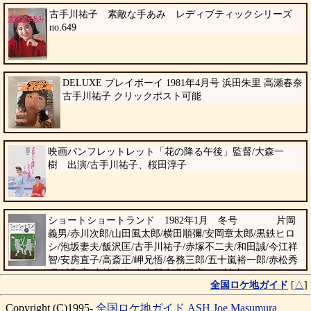
古手川祐子 素敵な手あみ レディブティックシリーズ
no.649
DELUXE プレイボーイ 1981年4月号 浜田朱里 高瀬春奈
古手川祐子 クリックポスト可能
映画パンフレットレット「花の降る午後」監督/大森一
樹 出演/古手川祐子、桜田淳子
ショートショートランド 1982年1月 冬号 片岡
義男/赤川次郎/山田風太郎/横田順彌/安岡章太郎/黒鉄ヒロ
シ/泡坂妻夫/飯沢匡/古手川祐子/赤塚不二夫/和田誠/今江祥
智/安房直子/高斎正/岬兄悟/各務三郎/五十嵐裕一郎/赤松秀
昭/城和彦/小林聰幸/奈山朋生/別役実 読者アンケート：
全国ロケ地ガイド
[
△
]
あなたにとってショートショートとはなんですか？ 講談社
Copyright (C)1995-
全国ロケ地ガイド
ASH
Joe Masumura