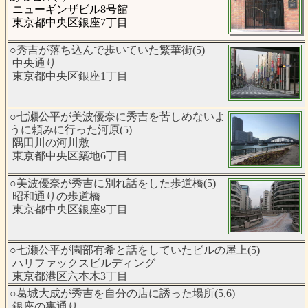
ニューギンザビル8号館
東京都中央区銀座7丁目
○秀吉が落ち込んで歩いていた繁華街(5)
中央通り
東京都中央区銀座1丁目
○七瀬公平が美波優奈に秀吉を苦しめないよ
うに頼みに行った河原(5)
隅田川の河川敷
東京都中央区築地6丁目
○美波優奈が秀吉に別れ話をした歩道橋(5)
昭和通りの歩道橋
東京都中央区銀座8丁目
○七瀬公平が園部有希と話をしていたビルの屋上(5)
ハリファックスビルディング
東京都港区六本木3丁目
○葛城大成が秀吉を自分の店に誘った場所(5,6)
銀座の裏通り