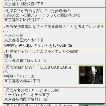
東京都中央区銀座7丁目
○七瀬公平が秀吉を探していた歩道橋(6)
渋谷の宮下公園とメトロプラザの間の歩道橋
東京都渋谷区渋谷1丁目
○秀吉が携帯電話を持って美波優奈のことを考えていた場所
(6)
三河台公園
東京都港区六本木4丁目
※秀吉が殴りあいのケンカをした場所(6)
○翔児がジャングルジムに座っていた公園(6)
団地
東京都調布市緑ケ丘2丁目
○秀吉が働き始めた「CLUB GARRARIA」
(6)
中国料理たけくま
東京都港区赤坂2丁目
○秀吉が客の女と行ったホテル(6)
リーガロイヤルホテル東京
東京都新宿区戸塚町1丁目