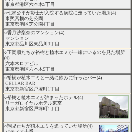
東京都港区六本木5丁目
○七瀬公平が影士が入院する病院に走っていた場所(4)
東照宮横の芝公園
東京都港区芝公園4丁目
○香月沙梨奈のマンション(4)
マンション
東京都品川区東品川3丁目
○正岡順たちが裕樹と植木エミが一緒にいるのを見た場所
(4)
六本木ロアビル
東京都港区六本木5丁目
○裕樹が植木エミと一緒に飲みに行ったバー(4)
CELLAR BAR
東京都新宿区戸塚町1丁目
○裕樹と植木エミが泊まったホテル(4)
リーガロイヤルホテル東京
東京都新宿区戸塚町1丁目
○翔児たちが植木エミを追っていた場所(4)
パティオ十番