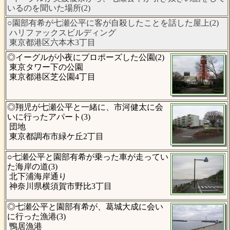
いるのを聞いた場所(2)
○園部有希が七瀬公平に客が自殺したことを話した屋上(2)
ハリファックスビルディング
東京都港区六本木3丁目
◎イーグルが小夜にプロポーズした公園(2)
東京タワー下の公園
東京都港区芝公園4丁目
◎翔児が七瀬公平と一緒に、市河健太に会
いに行ったアパート(3)
団地
東京都調布市緑ケ丘2丁目
○七瀬公平と園部有希が乗った車が走ってい
た海岸の道(3)
北下浦海岸通り
神奈川県横須賀市野比3丁目
◎七瀬公平と園部有希が、葛城大成に会い
に行った漁港(3)
鴨居漁港