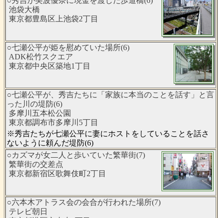
○秀吉が美波優奈に現金を渡した歩道橋(6)
池袋大橋
東京都豊島区上池袋2丁目
○七瀬公平が姫を慰めていた場所(6)
ADK松竹スクエア
東京都中央区築地1丁目
○七瀬公平が、秀吉たちに「家族に本当のことを話す」と言
った川の堤防(6)
多摩川五本松公園
東京都調布市多摩川5丁目
※秀吉たちが七瀬公平に妻にホストをしていることを話さ
ないように頼んだ堤防(6)
○カズマが女二人と歩いていた繁華街(7)
繁華街の交差点
東京都新宿区歌舞伎町2丁目
○六本木アトラス会の会合が行われた場所(7)
テレビ朝日