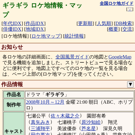
全国ロケ地ガイド
ギラギラ ロケ地情報・マッ
[
▽
]
プ
[
年代IDX
]
[
作品IDX
]
[
更新順
]
[
人気順
]
[
DB検索
]
[
俳優IDX
]
[
地域IDX
]
[
概要
]
[
交流
]
[ロケ地情報]
[
ロケ地マップ
]
[
統計情報
]
お知らせ
各ロケ地の詳細画面に、
全国風景ガイド
の地図と
GoogleMap
で見る機能を追加しました。ストリートビューで見る場合な
どに便利です。地図上ですべてのロケ地の一覧を見る場合
は、ページ上部の[ロケ地マップ]を使ってください。
作品情報
▼
作品名
ドラマ「
ギラギラ
」
2008年10月～12月
金曜 21:00 朝日（ABC、ホリプ
制作年
ロ）
（
）
七瀬公平
佐々木蔵之介
園部有希
（
）
（
）
真矢みき
七瀬桃子
原沙知絵
翔児
（
）
（
）
三浦翔平
美波優奈
芦名星
深見久明
キャスト
（
）
（
）
田中要次
七瀬織江
山田萌々香
堂島文治