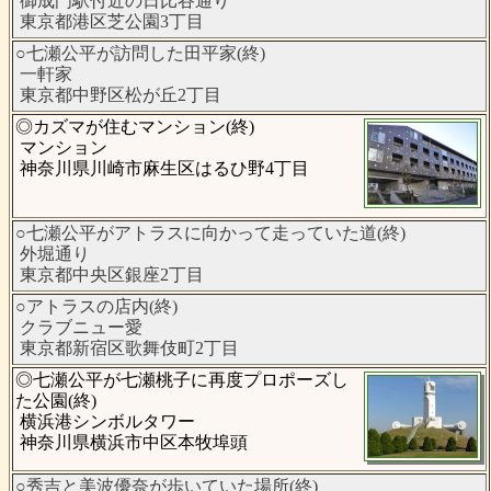
御成門駅付近の日比谷通り
東京都港区芝公園3丁目
○七瀬公平が訪問した田平家(終)
一軒家
東京都中野区松が丘2丁目
◎カズマが住むマンション(終)
マンション
神奈川県川崎市麻生区はるひ野4丁目
○七瀬公平がアトラスに向かって走っていた道(終)
外堀通り
東京都中央区銀座2丁目
○アトラスの店内(終)
クラブニュー愛
東京都新宿区歌舞伎町2丁目
◎七瀬公平が七瀬桃子に再度プロポーズし
た公園(終)
横浜港シンボルタワー
神奈川県横浜市中区本牧埠頭
○秀吉と美波優奈が歩いていた場所(終)