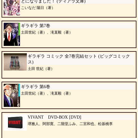
とになりました！ (ティアラ文庫)
こいなだ 陽日（著）
ギラギラ 第7巻
土田世紀（著）、滝直毅（著）
ギラギラ コミック 全7巻完結セット (ビッグコミック
ス)
土田 世紀（著）
ギラギラ 第6巻
土田世紀（著）、滝直毅（著）
VIVANT DVD-BOX [DVD]
堺雅人、阿部寛、二階堂ふみ、二宮和也、松坂桃李