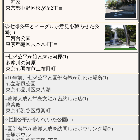
一軒家
東京都中野区松が丘2丁目
◎七瀬公平とイーグルが意見を戦わせた公
園(1)
三河台公園
東京都港区六本木4丁目
○七瀬公平が娘と来た河原(1)
多摩川の河原
東京都調布市上布田町
○10年前、七瀬公平と園部有希が別れた場所(1)
都立潮風公園
東京都品川区東八潮
○葛城大成と堂島文治が密約した店(1)
萬葉庭
東京都渋谷区猿楽町
×七瀬公平が歩いていた公園(1)
○園部有希が葛城大成を訪問したボウリング場(2)
笹塚ボウル