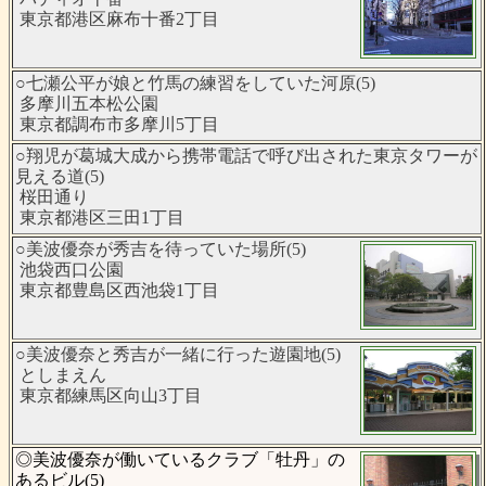
東京都港区麻布十番2丁目
○七瀬公平が娘と竹馬の練習をしていた河原(5)
多摩川五本松公園
東京都調布市多摩川5丁目
○翔児が葛城大成から携帯電話で呼び出された東京タワーが
見える道(5)
桜田通り
東京都港区三田1丁目
○美波優奈が秀吉を待っていた場所(5)
池袋西口公園
東京都豊島区西池袋1丁目
○美波優奈と秀吉が一緒に行った遊園地(5)
としまえん
東京都練馬区向山3丁目
◎美波優奈が働いているクラブ「牡丹」の
あるビル(5)