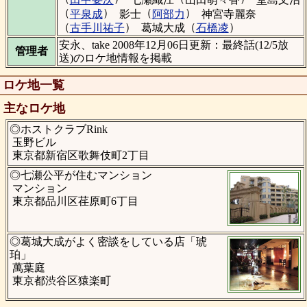
（
）
（
）
平泉成
影士
阿部力
神宮寺麗奈
（
）
（
）
古手川祐子
葛城大成
石橋凌
安永、take 2008年12月06日更新：最終話(12/5放
管理者
送)のロケ地情報を掲載
ロケ地一覧
主なロケ地
◎ホストクラブRink
玉野ビル
東京都新宿区歌舞伎町2丁目
◎七瀬公平が住むマンション
マンション
東京都品川区荏原町6丁目
◎葛城大成がよく密談をしている店「琥
珀」
萬葉庭
東京都渋谷区猿楽町