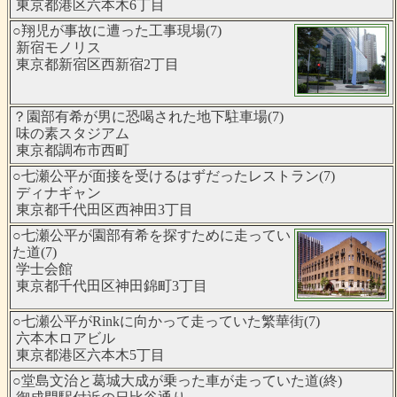
東京都港区六本木6丁目
○翔児が事故に遭った工事現場(7)
新宿モノリス
東京都新宿区西新宿2丁目
？園部有希が男に恐喝された地下駐車場(7)
味の素スタジアム
東京都調布市西町
○七瀬公平が面接を受けるはずだったレストラン(7)
ディナギャン
東京都千代田区西神田3丁目
○七瀬公平が園部有希を探すために走ってい
た道(7)
学士会館
東京都千代田区神田錦町3丁目
○七瀬公平がRinkに向かって走っていた繁華街(7)
六本木ロアビル
東京都港区六本木5丁目
○堂島文治と葛城大成が乗った車が走っていた道(終)