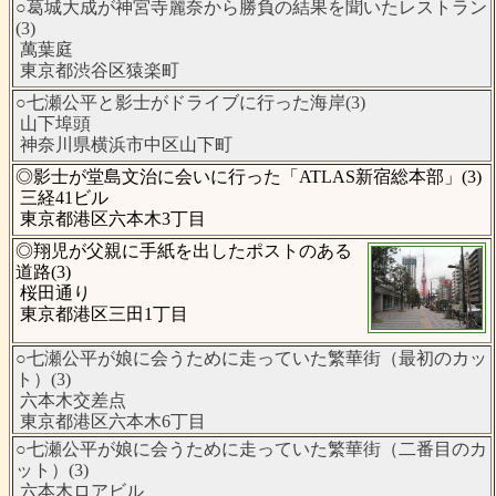
○葛城大成が神宮寺麗奈から勝負の結果を聞いたレストラン
(3)
萬葉庭
東京都渋谷区猿楽町
○七瀬公平と影士がドライブに行った海岸(3)
山下埠頭
神奈川県横浜市中区山下町
◎影士が堂島文治に会いに行った「ATLAS新宿総本部」(3)
三経41ビル
東京都港区六本木3丁目
◎翔児が父親に手紙を出したポストのある
道路(3)
桜田通り
東京都港区三田1丁目
○七瀬公平が娘に会うために走っていた繁華街（最初のカッ
ト）(3)
六本木交差点
東京都港区六本木6丁目
○七瀬公平が娘に会うために走っていた繁華街（二番目のカ
ット）(3)
六本木ロアビル