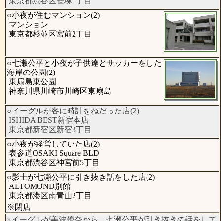
東京都渋谷区笹塚1丁目
○小夜が住むマンション(2)
マンション
東京都杉並区宮前2丁目
○七瀬公平と小夜が子供達とサッカーをした
海岸の公園(2)
東扇島東公園
神奈川県川崎市川崎区東扇島
○イーグルが客に時計をねだった店(2)
ISHIDA BEST新宿本店
東京都新宿区新宿3丁目
○小夜が経営していた店(2)
表参道OSAKI Square BLD
東京都渋谷区神宮前5丁目
○影士が七瀬公平に引き抜き話をした店(2)
ALTOMOND別館
東京都港区南青山2丁目
※閉店
×イーグルが美波優奈から、七瀬公平が引き抜きの話をして