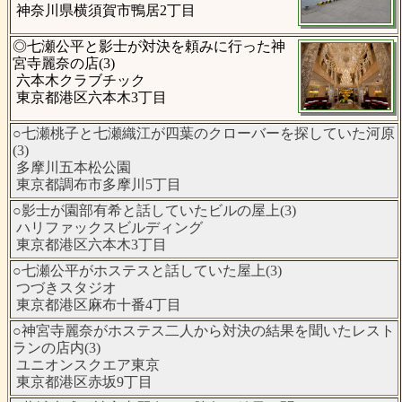
神奈川県横須賀市鴨居2丁目
◎七瀬公平と影士が対決を頼みに行った神
宮寺麗奈の店(3)
六本木クラブチック
東京都港区六本木3丁目
○七瀬桃子と七瀬織江が四葉のクローバーを探していた河原
(3)
多摩川五本松公園
東京都調布市多摩川5丁目
○影士が園部有希と話していたビルの屋上(3)
ハリファックスビルディング
東京都港区六本木3丁目
○七瀬公平がホステスと話していた屋上(3)
つづきスタジオ
東京都港区麻布十番4丁目
○神宮寺麗奈がホステス二人から対決の結果を聞いたレスト
ランの店内(3)
ユニオンスクエア東京
東京都港区赤坂9丁目