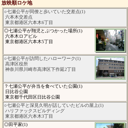
放映順ロケ地
○七瀬公平が同僚と歩いていた交差点(1)
六本木交差点
東京都港区六本木6丁目
◎七瀬公平が翔児とぶつかった場所(1)
六本木ロアビル
東京都港区六本木5丁目
○七瀬公平が訪問したハローワーク(1)
高津区役所
神奈川県川崎市高津区下作延2丁目
？七瀬公平が弁当を食べていた公園(1)
日比谷公園
東京都千代田区日比谷公園
○七瀬公平と深見久明が話していたビルの屋上(1)
ハリファックスビルディング
東京都港区六本木3丁目
◎田平家(1)