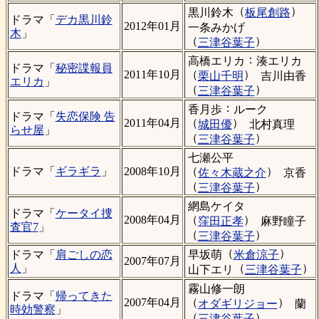
（
）
黒川鈴木
板尾創路
ドラマ「
デカ黒川鈴
2012年01月
一条みかげ
木
」
（
）
三津谷葉子
：
高橋エリカ
湊エリカ
ドラマ「
秘密諜報員
（
）
2011年10月
栗山千明
吉川由香
エリカ
」
（
）
三津谷葉子
：
香月歩
ルーク
ドラマ「
失恋保険 告
（
）
2011年04月
城田優
北村真理
らせ屋
」
（
）
三津谷葉子
七瀬公平
（
）
ドラマ「
ギラギラ
」
2008年10月
佐々木蔵之介
京香
（
）
三津谷葉子
網島ケイタ
ドラマ「
ケータイ捜
（
）
2008年04月
窪田正孝
麻野瞳子
査官7
」
（
）
三津谷葉子
（
）
早坂萌
米倉涼子
ドラマ「
肩ごしの恋
2007年07月
（
）
人
」
山下エリ
三津谷葉子
霧山修一朗
ドラマ「
帰ってきた
（
）
2007年04月
オダギリジョー
蘭
時効警察
」
（
）
三津谷葉子