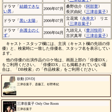
（
）
桑野信介
阿部寛
ドラマ「
結婚できな
2006年07月
（
）
い男
」
長沢由紀
三津谷葉子
（
）
立花篤
永井大
リエ
ドラマ「
黒い太陽
」
2006年07月
（
）
三津谷葉子
（
）
九頭元人
豊川悦司
ドラマ「
弁護士のく
2006年04月
（
）
ず
」
古沢真琴
三津谷葉子
キャスト・スタッフ欄には、主演（キャスト欄の先頭の俳
優）と、検索時に一致した俳優名、スタッフ名を表示してい
ます。
他の俳優の出演作品のロケ地は、画面上部の「俳優IDX」
をご利用ください。 「俳優IDX」にも掲載されていない場
合は、「DB検索」の「作品検索」をご利用ください。
欲動 [DVD]
三津谷葉子、斎藤工、杉野希妃
三津谷葉子 Only One Room
三津谷葉子