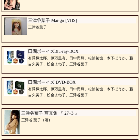
三津谷葉子 Mai-go [VHS]
三津谷葉子
田園ボーイズBlu-ray-BOX
有澤樟太郎、伊万里有、田中尚輝、松浦祐也、木下ほうか、藤
吉久美子、松金よね子、三津谷葉子
田園ボーイズ DVD-BOX
有澤樟太郎、伊万里有、田中尚輝、松浦祐也、木下ほうか、藤
吉久美子、松金よね子、三津谷葉子
三津谷葉子 写真集 『 27+3 』
三津谷 葉子（著）