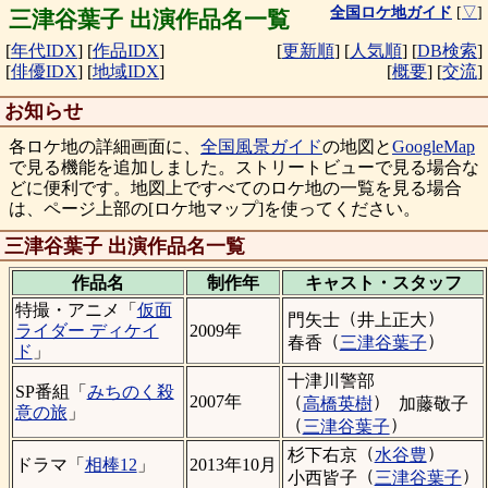
全国ロケ地ガイド
[
▽
]
三津谷葉子 出演作品名一覧
[
年代IDX
]
[
作品IDX
]
[
更新順
]
[
人気順
]
[
DB検索
]
[
俳優IDX
]
[
地域IDX
]
[
概要
]
[
交流
]
お知らせ
各ロケ地の詳細画面に、
全国風景ガイド
の地図と
GoogleMap
で見る機能を追加しました。ストリートビューで見る場合な
どに便利です。地図上ですべてのロケ地の一覧を見る場合
は、ページ上部の[ロケ地マップ]を使ってください。
三津谷葉子 出演作品名一覧
作品名
制作年
キャスト・
スタッフ
特撮・アニメ「
仮面
（
）
門矢士
井上正大
ライダー ディケイ
2009年
（
）
春香
三津谷葉子
ド
」
十津川警部
SP番組「
みちのく殺
（
）
2007年
高橋英樹
加藤敬子
意の旅
」
（
）
三津谷葉子
（
）
杉下右京
水谷豊
ドラマ「
相棒12
」
2013年10月
（
）
小西皆子
三津谷葉子