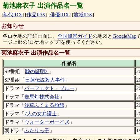
菊池麻衣子 出演作品名一覧
[
年代IDX
]
[
作品IDX
]
[
俳優IDX
]
[
地域IDX
]
お知らせ
各ロケ地の詳細画面に、
全国風景ガイド
の地図と
GoogleMap
ージ上部の[ロケ地マップ]を使ってください。
菊池麻衣子 出演作品名一覧
作品名
SP番組「
嘘の証明2
」
2
SP番組「
日蓮伝説殺人事件
」
2
ドラマ「
パーフェクト・ブルー
」
2
ドラマ「
走馬灯株式会社
」
2
ドラマ「
浅草ふくまる旅館
」
2
ドラマ「
7人の女弁護士
」
2
ドラマ「
ウォーターボーイズ
」
2
朝ドラ「
ふたりっ子
」
1