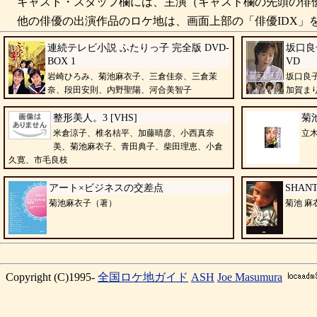
キャスト・スタッフ欄には、主演（キャスト欄の先頭の俳優
他の俳優の出演作品のロケ地は、画面上部の「俳優IDX」を
連続テレビ小説 ふたりっ子 完全版 DVD-
坂口良
BOX 1
VD
岩崎ひろみ、菊池麻衣子、三倉佳奈、三倉茉
坂口良
奈、段田安則、内野聖陽、河合美智子
加賀ま
川上麻衣子、丘 
整形美人。3 [VHS]
菊池
米倉涼子、椎名桔平、加藤晴彦、小西真奈
立木
美、菊池麻衣子、青田典子、柴田理恵、小倉
久寛、市毛良枝
アート×ビジネスの交差点
SHANT
菊池麻衣子（著）
菊池 麻
Copyright (C)1995-
全国ロケ地ガイド
ASH
Joe Masumura