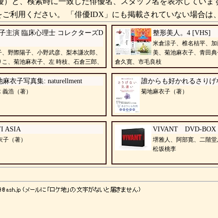
）と、検索時に一致した俳優名、スタッフ名を表示していま
ご利用ください。 「俳優IDX」にも掲載されていない場合は
子主演 臨床心理士 コレクターズD
整形美人。4 [VHS]
米倉涼子、椎名桔平、加
子、野際陽子、小野武彦、梨本謙次郎、
美、菊池麻衣子、青田典
りこ、菊池麻衣子、左 時枝、石倉三郎、
倉久寛、市毛良枝
みつ子
麻衣子写真集: naturellment
誰からも好かれるさりげ
 義浩（著）
菊地麻衣子（著）
I ASIA
VIVANT DVD-BOX 
衣子（著）
堺雅人、阿部寛、二階堂
松坂桃李