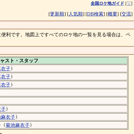
全国ロケ地ガイド
[
▽
]
[
更新順
]
[
人気順
]
[
DB検索
]
[
概要
]
[
交流
]
に便利です。地図上ですべてのロケ地の一覧を見る場合は、ペ
ャスト・
スタッフ
）
麻衣子
）
麻衣子
）
麻衣子
）
）
）
衣子
）
池麻衣子
（
）
子
菊池麻衣子