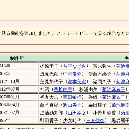
で見る機能を追加しました。ストリートビューで見る場合など
制作年
キ
（
）
（
013年
梶原圭子
片平なぎさ
富永弥生
菊池
（
）
（
003年
浅見光彦
中村俊介
伊藤木綿子
菊池
（
）
（
012年10月
蓮見加代子
瀧本美織
諸岡久子
菊池
（
）
（
012年07月
神沼
香椎由宇
杉浦由美
菊池麻衣子
（
）
（
007年01月
福丸大吉
西田敏行
香織
菊池麻衣子
（
）
（
006年04月
藤堂真紀
釈由美子
栗田翔子
菊池麻
（
）
（
003年07月
進藤勘九郎
山田孝之
小野川静香
菊
：
（
）
996年
野田香子
少女時代
三倉佳奈
黒岩麗