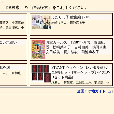
す。
、「DB検索」の「作品検索」をご利用ください。
ふたりっ子 総集編 [VHS]
藤晴彦、小西真奈
岩崎ひろみ、菊池麻衣子
子、柴田理恵、小
ない気遣い
お宝ガールズ 1998年7月号 藤原紀
香 松嶋菜々子 吉村由美 鶴田真由
安田成美 夏川結衣 菊池麻衣子
[DVD]
VIVANT ヴィヴァン [レンタル落ち]
全6巻セット [マーケットプレイスDV
ふみ、二宮和也、
Dセット商品]
堺雅人、阿部寛、二階堂ふみ、竜星涼、迫
田孝也、河内大和、山中崇、飯沼愛、真凛
全国ロケ地ガイド
[
△
]