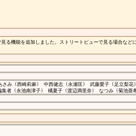
で見る機能を追加しました。ストリートビューで見る場合など
（
）
（
）
（
あさみ
西崎莉麻
中西健志
永瀬匡
武藤愛子
足立梨花
（
）
（
）
（
編集者
永池南津子
橘夏子
渡辺満里奈
なつみ
菊池亜