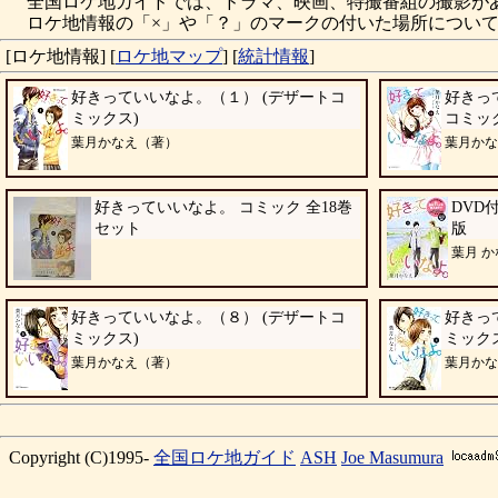
全国ロケ地ガイドでは、ドラマ、映画、特撮番組の撮影が
ロケ地情報の「×」や「？」のマークの付いた場所について
[ロケ地情報]
[
ロケ地マップ
]
[
統計情報
]
好きっていいなよ。（１） (デザートコ
好きっ
ミックス)
コミッ
葉月かなえ（著）
葉月かな
好きっていいなよ。 コミック 全18巻
DVD
セット
版
葉月 
好きっていいなよ。（８） (デザートコ
好きっ
ミックス)
ミック
葉月かなえ（著）
葉月かな
Copyright (C)1995-
全国ロケ地ガイド
ASH
Joe Masumura