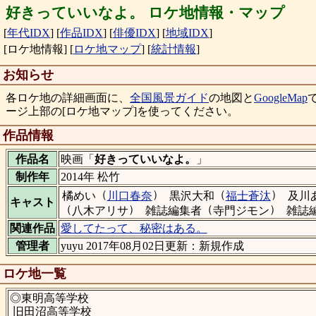
好きっていいなよ。 ロケ地情報・マップ
[
年代IDX
]
[
作品IDX
]
[
俳優IDX
]
[
地域IDX
]
[ロケ地情報]
[
ロケ地マップ
]
[
統計情報
]
お知らせ
各ロケ地の詳細画面に、
全国風景ガイド
の地図と
GoogleMap
ージ上部の[ロケ地マップ]を使ってください。
作品情報
作品名
映画「
好きっていいなよ。
」
制作年
2014年 松竹
（
）
（
）
橘めい
川口春奈
黒沢大和
福士蒼汰
及川
キャスト
（
）
（
）
八木アリサ
雑誌編集者
寺門ジモン
雑誌
関連作品
愛してたって、秘密はある。
管理者
yuyu 2017年08月02日更新：新規作成
ロケ地一覧
◎東明高等学校
旧田沼高等学校