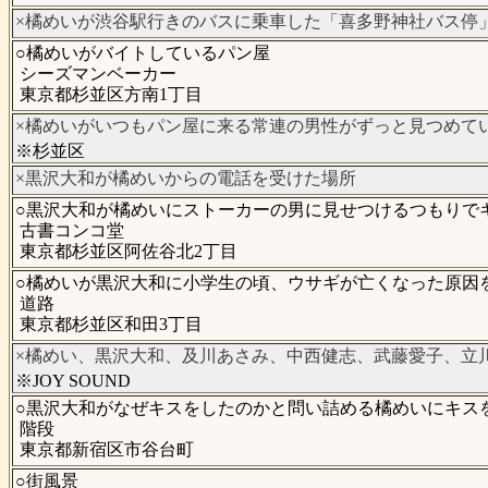
×橘めいが渋谷駅行きのバスに乗車した「喜多野神社バス停
○橘めいがバイトしているパン屋
シーズマンベーカー
東京都杉並区方南1丁目
×橘めいがいつもパン屋に来る常連の男性がずっと見つめて
※杉並区
×黒沢大和が橘めいからの電話を受けた場所
○黒沢大和が橘めいにストーカーの男に見せつけるつもりで
古書コンコ堂
東京都杉並区阿佐谷北2丁目
○橘めいが黒沢大和に小学生の頃、ウサギが亡くなった原因
道路
東京都杉並区和田3丁目
×橘めい、黒沢大和、及川あさみ、中西健志、武藤愛子、立
※JOY SOUND
○黒沢大和がなぜキスをしたのかと問い詰める橘めいにキス
階段
東京都新宿区市谷台町
○街風景