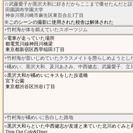
☆武藤愛子が黒沢大和に好きだからここまで痩せたんだと話
田園調布学園大学
神奈川県川崎市麻生区東百合丘3丁目
※このシーンの撮影に使用された校舎は解体された
×竹村海が体を鍛えていたスポーツジム
○電車が走っていた場所
都電荒川線神田川橋梁
東京都新宿区西早稲田3丁目
×竹村海が昔いじめていたクラスメイトを懲らしめようとし
×橘めい、黒沢大和、及川あさみ、中西健志、武藤愛子、立
○黒沢大和が橘めいにキスをした歩道橋
宮下公園
東京都渋谷区渋谷1丁目
×竹村海が橘めいに告白した路地
○黒沢大和らといた中西健志が友達と来ていた北川めぐみと
Time Out Cafe&Diner