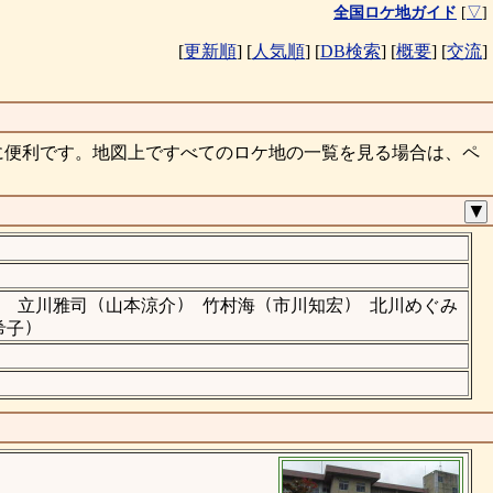
全国ロケ地ガイド
[
▽
]
[
更新順
]
[
人気順
]
[
DB検索
]
[
概要
]
[
交流
]
に便利です。地図上ですべてのロケ地の一覧を見る場合は、ペ
▼
）
（
）
（
）
立川雅司
山本涼介
竹村海
市川知宏
北川めぐみ
）
希子