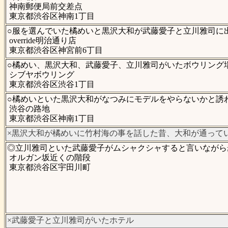
神南郵便局前交差点
東京都渋谷区神南1丁目
○服を選んでいた橘めいと黒沢大和が武藤愛子と立川雅司に
override明治通り店
東京都渋谷区神宮前6丁目
○橘めい、黒沢大和、武藤愛子、立川雅司がいたボウリング
シブヤボウリング
東京都渋谷区渋谷1丁目
○橘めいといた黒沢大和がなつみにモデルをやらないかと誘
渋谷の路地
東京都渋谷区神南1丁目
×黒沢大和が橘めいに竹村海の事を話した昔、大和が通って
◎立川雅司といた武藤愛子がムシャクシャすると言いながら
オルガン坂近くの階段
東京都渋谷区宇田川町
×武藤愛子と立川雅司がいたホテル