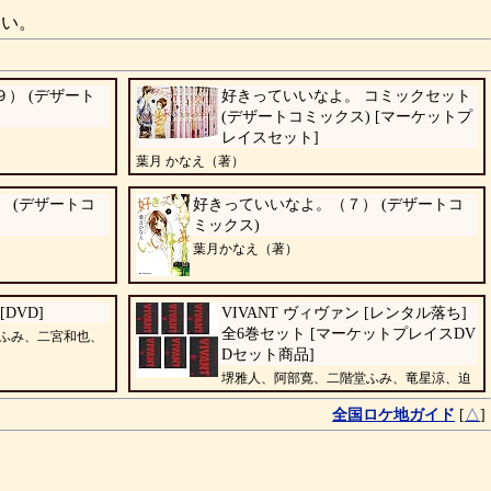
さい。
） (デザート
好きっていいなよ。 コミックセット
(デザートコミックス) [マーケットプ
レイスセット]
葉月 かなえ（著）
 (デザートコ
好きっていいなよ。（７） (デザートコ
ミックス)
葉月かなえ（著）
[DVD]
VIVANT ヴィヴァン [レンタル落ち]
全6巻セット [マーケットプレイスDV
ふみ、二宮和也、
Dセット商品]
堺雅人、阿部寛、二階堂ふみ、竜星涼、迫
田孝也、河内大和、山中崇、飯沼愛、真凛
全国ロケ地ガイド
[
△
]