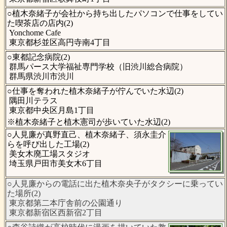
○植木奈緒子が会社から持ち出したパソコンで仕事をしてい
た喫茶店の店内(2)
Yonchome Cafe
東京都杉並区高円寺南4丁目
○東都記念病院(2)
群馬パース大学福祉専門学校（旧渋川総合病院）
群馬県渋川市渋川
○仕事を奪われた植木奈緒子が佇んでいた水辺(2)
隅田川テラス
東京都中央区月島1丁目
※植木奈緒子と植木憲司が歩いていた水辺(2)
○人見廉が真野直己、植木奈緒子、須永圭介
らを呼び出した工場(2)
美女木廃工場スタジオ
埼玉県戸田市美女木6丁目
○人見廉からの電話に出た植木奈央子がタクシーに乗ってい
た場所(2)
東京都第二本庁舎前の公園通り
東京都新宿区西新宿2丁目