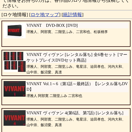
て情報をお持ちの方は、各作品のロケ地情報から投稿してく
ださい。
[ロケ地情報]
[
ロケ地マップ
]
[
統計情報
]
VIVANT DVD-BOX [DVD]
堺雅人、阿部寛、二階堂ふみ、二宮和也、松坂桃李
VIVANT ヴィヴァン [レンタル落ち] 全6巻セット [マー
ケットプレイスDVDセット商品]
堺雅人、阿部寛、二階堂ふみ、竜星涼、迫田孝也、河内大和、
山中崇、飯沼愛、真凛
VIVANT Vol.1～6（第1話～最終話）【レンタル落ちDV
D】
堺雅人 阿部寛 二階堂ふみ 二宮和也
VIVANT ヴィヴァン 4(第6話、第7話) [レンタル落ち]
堺雅人、阿部寛、二階堂ふみ、竜星涼、迫田孝也、河内大和、
山中崇、飯沼愛、真凛