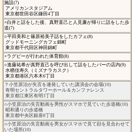
施設(7)
アメリカンスタジアム
東京都世田谷区鎌田4丁目
×白井と話をした後、真野直己と人見廉が帰りに話をした歩
道(7)
○平田美和と篠原裕美子話をしたカフェ(8)
グッドモーニングカフェ錦町
東京都千代田区神田錦町
×ラグビーが行われた体育館(8)
○進藤祐希が真野直己を呼び出して話をしたバーの店内(9)
水楢佳寿久（ミズナラカスク）
東京都港区六本木6丁目
？小笠原治が失言を連発していた講演会の会場(10)
有明セントラルタワーホール＆カンファレンス
東京都江東区有明3丁目
○小笠原治の失言動画を男性がスマホで見ていた歩道橋(10)
昭和通りの歩道橋
東京都中央区銀座8丁目
○小笠原治の失言動画を男女がスマホで見て顔を見合わせて
いた場所(10)