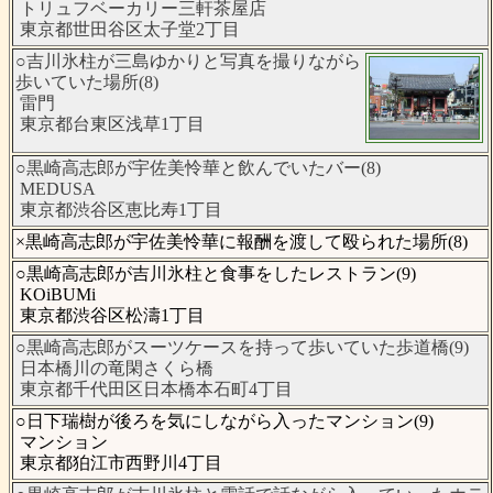
トリュフベーカリー三軒茶屋店
東京都世田谷区太子堂2丁目
○吉川氷柱が三島ゆかりと写真を撮りながら
歩いていた場所(8)
雷門
東京都台東区浅草1丁目
○黒崎高志郎が宇佐美怜華と飲んでいたバー(8)
MEDUSA
東京都渋谷区恵比寿1丁目
×黒崎高志郎が宇佐美怜華に報酬を渡して殴られた場所(8)
○黒崎高志郎が吉川氷柱と食事をしたレストラン(9)
KOiBUMi
東京都渋谷区松濤1丁目
○黒崎高志郎がスーツケースを持って歩いていた歩道橋(9)
日本橋川の竜閑さくら橋
東京都千代田区日本橋本石町4丁目
○日下瑞樹が後ろを気にしながら入ったマンション(9)
マンション
東京都狛江市西野川4丁目