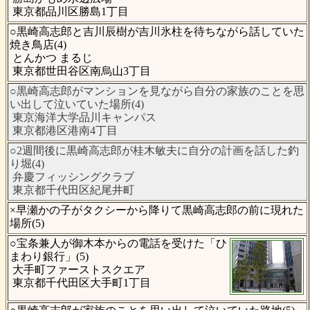
東京都品川区勝島1丁目
○黒崎高志郎と吉川辰樹が吉川氷柱を待ちながら話していた
焼き鳥店(4)
とんかつ まるじ
東京都世田谷区南烏山3丁目
○黒崎高志郎がマンションを見ながら自分の家族のことを思
い出して泣いていた場所(4)
東京海洋大学品川キャンパス
東京都港区港南4丁目
○2週間後に黒崎高志郎が桂木敏夫に自分の計画を話した釣
り堀(4)
弁慶フィッシングクラブ
東京都千代田区紀尾井町
×早瀬かの子がタクシーから降りて黒崎高志郎の前に現れた
場所(5)
○宝条兼人が御木本からの電話を受けた「ひ
まわり銀行」(5)
大手町ファーストスクエア
東京都千代田区大手町1丁目