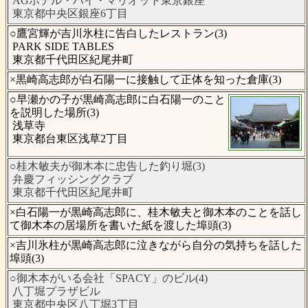
AGホテル・バイ・マリオット東京銀座
東京都中央区銀座6丁目
○鷹宮輝が吉川氷柱に告白したレストラン(3)
PARK SIDE TABLES
東京都千代田区紀尾井町
×黒崎高志郎が白石陽一に接触して正体を知った倉庫(3)
○早瀬かの子が黒崎高志郎に白石陽一のこと
を説明した場所(3)
浅草寺
東京都台東区浅草2丁目
○桂木敏夫が御木本に忠告した釣り堀(3)
弁慶フィッシングクラブ
東京都千代田区紀尾井町
×白石陽一が黒崎高志郎に、桂木敏夫と御木本のことを話し
て御木本の居場所を書いた紙を渡した埠頭(3)
×吉川氷柱が黒崎高志郎に泣きながら自分の気持ちを話した
埠頭(3)
○御木本がいる会社「SPACY」のビル(4)
八丁堀プラザビル
東京都中央区八丁堀3丁目