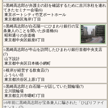
○黒崎高志郎が弁護士の顔を確認するために吉川氷柱を連れ
てきたセミナー会場(6)
東京ポートシティ竹芝ポートホール
東京都港区海岸1丁目
○黒崎高志郎が白石陽一にひまわり銀行の宝
条兼人のことを聞いた歩道橋(6)
昭和通りの歩道橋
東京都中央区銀座8丁目
○黒崎高志郎が牛山を訪問したひまわり銀行首都中央支店
(7)
山下設計
東京都中央区日本橋小網町
○根岸が経営する飲食店(7)
ふうらい坊
東京都渋谷区上原1丁目
○黒崎高志郎と白石陽一が話していた競輪場(7)
立川競輪場
東京都立川市曙町3丁目
○6年前に黒崎高志郎が宝条兼人に騙された「ひばりファイ
ナンス」(7)