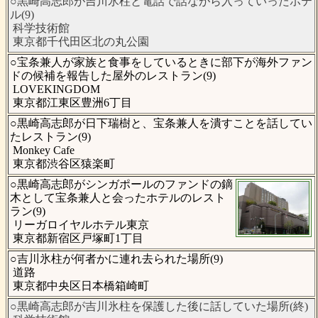
○黒崎高志郎が吉川氷柱と電話で話ながら入っていったホテ
ル(9)
科学技術館
東京都千代田区北の丸公園
○宝条兼人が家族と食事をしているときに部下が海外ファン
ドの候補を報告した屋外のレストラン(9)
LOVEKINGDOM
東京都江東区豊洲6丁目
○黒崎高志郎が日下瑞樹と、宝条兼人を潰すことを話してい
たレストラン(9)
Monkey Cafe
東京都渋谷区猿楽町
○黒崎高志郎がシンガポールのファンドの鏑
木として宝条兼人と会ったホテルのレスト
ラン(9)
リーガロイヤルホテル東京
東京都新宿区戸塚町1丁目
○吉川氷柱が何者かに連れ去られた場所(9)
道路
東京都中央区日本橋箱崎町
○黒崎高志郎が吉川氷柱を保護した後に話していた場所(終)