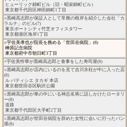
ヒューリック錦町ビル（旧・昭栄錦町ビル）
東京都千代田区神田錦町1丁目
○黒崎高志郎が保証人として常務の根岸を紹介した会社「カ
ラルナ」のビル(7)
東京ポートシティ竹芝オフィスタワー
東京都港区海岸1丁目
○宇佐美孝也が院長を務める「世田谷病院」(8)
榊原記念病院
東京都府中市朝日町3丁目
×宇佐美怜華が黒崎高志郎と食事をした寿司屋(8)
○黒崎高志郎が店内にいるのを見て吉川氷柱が中に入った店
(8)
ル パティシエ タカギ 本店
東京都世田谷区駒沢公園
○黒崎高志郎が車の中にいる神志名将に話しかけたロータリ
ー(8)
道路
東京都千代田区大手町2丁目
○黒崎高志郎が世田谷病院を辞めた女性に会いに行ったパン
屋(8)