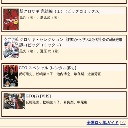
新クロサギ 完結編（１） (ビッグコミックス)
黒丸（著）、夏原武（著）
クロサギ・セレクション -詐欺から学ぶ現代社会の基礎知
識- (ビッグコミックス)
黒丸（著）、夏原 武（著）
GTO スペシャル [レンタル落ち]
反町隆史、松嶋菜々子、池内博之、希良梨、近藤芳正
GTO(2) [VHS]
反町隆史、松嶋菜々子、希良梨、中尾彬
全国ロケ地ガイド
[
△
]