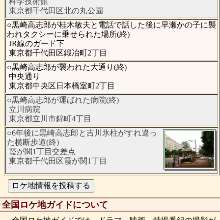
科学技術館
東京都千代田区北の丸公園
○黒崎高志郎が桂木敏夫と電話で話した後に早瀬かの子に襲
われタクシーに乗せられた場所(終)
JR線のガード下
東京都千代田区鍛冶町2丁目
○黒崎高志郎が襲われた大通り(終)
中央通り
東京都中央区日本橋室町2丁目
○黒崎高志郎が運ばれた病院(終)
立川病院
東京都立川市錦町4丁目
○6年後に黒崎高志郎と吉川氷柱がすれ違っ
た横断歩道(終)
霞が関1丁目交差点
東京都千代田区霞が関1丁目
全国ロケ地ガイドについて