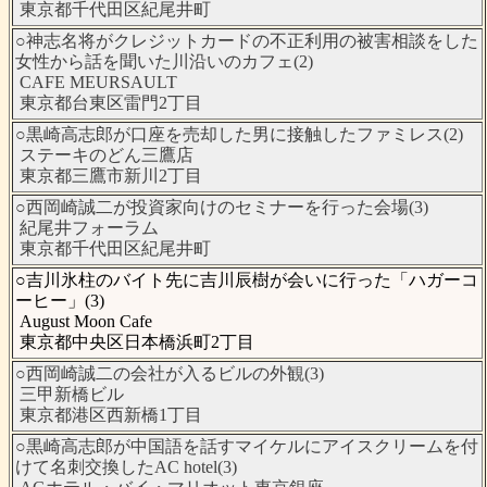
東京都千代田区紀尾井町
○神志名将がクレジットカードの不正利用の被害相談をした
女性から話を聞いた川沿いのカフェ(2)
CAFE MEURSAULT
東京都台東区雷門2丁目
○黒崎高志郎が口座を売却した男に接触したファミレス(2)
ステーキのどん三鷹店
東京都三鷹市新川2丁目
○西岡崎誠二が投資家向けのセミナーを行った会場(3)
紀尾井フォーラム
東京都千代田区紀尾井町
○吉川氷柱のバイト先に吉川辰樹が会いに行った「ハガーコ
ーヒー」(3)
August Moon Cafe
東京都中央区日本橋浜町2丁目
○西岡崎誠二の会社が入るビルの外観(3)
三甲新橋ビル
東京都港区西新橋1丁目
○黒崎高志郎が中国語を話すマイケルにアイスクリームを付
けて名刺交換したAC hotel(3)