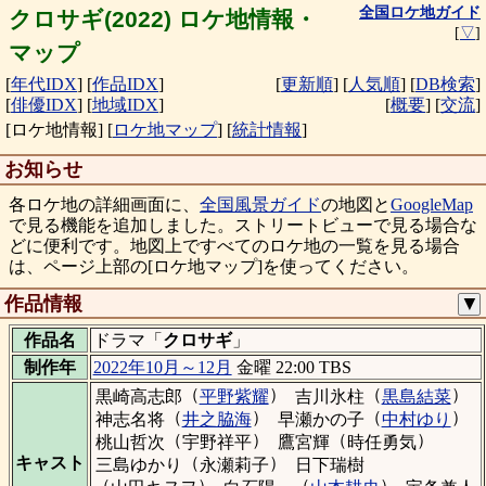
全国ロケ地ガイド
クロサギ(2022) ロケ地情報・
[
▽
]
マップ
[
年代IDX
]
[
作品IDX
]
[
更新順
]
[
人気順
]
[
DB検索
]
[
俳優IDX
]
[
地域IDX
]
[
概要
]
[
交流
]
[ロケ地情報]
[
ロケ地マップ
]
[
統計情報
]
お知らせ
各ロケ地の詳細画面に、
全国風景ガイド
の地図と
GoogleMap
で見る機能を追加しました。ストリートビューで見る場合な
どに便利です。地図上ですべてのロケ地の一覧を見る場合
は、ページ上部の[ロケ地マップ]を使ってください。
作品情報
▼
作品名
ドラマ「
クロサギ
」
制作年
2022年10月～12月
金曜 22:00 TBS
（
）
（
）
黒崎高志郎
平野紫耀
吉川氷柱
黒島結菜
（
）
（
）
神志名将
井之脇海
早瀬かの子
中村ゆり
（
）
（
）
桃山哲次
宇野祥平
鷹宮輝
時任勇気
（
）
キャスト
三島ゆかり
永瀬莉子
日下瑞樹
（
）
（
）