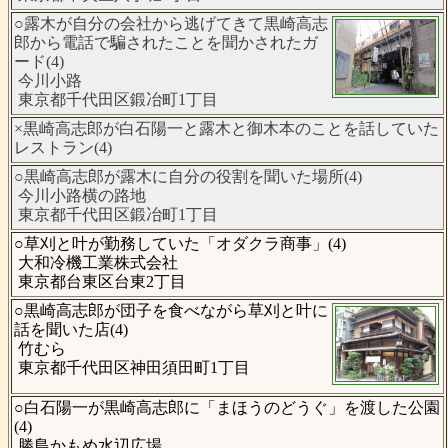
○露木が自分の会社から逃げてきて黒崎高志
郎から電話で騙されたことを聞かされたガ
ード(4)
今川小路
東京都千代田区鍛冶町1丁目
×黒崎高志郎が白石陽一と露木と御木本のことを話していた
レストラン(4)
○黒崎高志郎が露木に自分の役割を聞いた場所(4)
今川小路横の路地
東京都千代田区鍛冶町1丁目
○草刈と叶が勤務していた「オダクラ商事」(4)
大和冷機工業株式会社
東京都台東区台東2丁目
○黒崎高志郎が団子を食べながら草刈と叶に
話を聞いた店(4)
竹むら
東京都千代田区神田須田町1丁目
○白石陽一が黒崎高志郎に「まほうのどうぐ」を渡した公園
(4)
勝島かもめ水辺広場