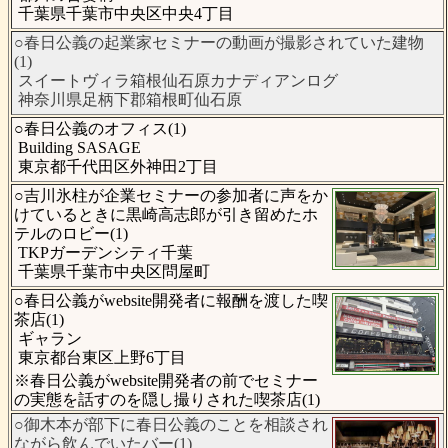
千葉県千葉市中央区中央4丁目
○春日公義の起業家セミナーの動画が撮影されていた建物
(1)
スイートヴィラ箱根仙石原カナディアンログ
神奈川県足柄下郡箱根町仙石原
○春日公義のオフィス(1)
Building SASAGE
東京都千代田区外神田2丁目
○吉川氷柱が企業セミナーの参加者に声をか
けているときに黒崎高志郎が引き留めたホ
テルのロビー(1)
TKPガーデンシティ千葉
千葉県千葉市中央区問屋町
○春日公義がwebsite開発者に報酬を渡した喫
茶店(1)
ギャラン
東京都台東区上野6丁目
※春日公義がwebsite開発者の前でセミナー
の実態を話すのを隠し撮りされた喫茶店(1)
○御木本が部下に春日公義のことを相談され
ながら飲んでいたバー(1)