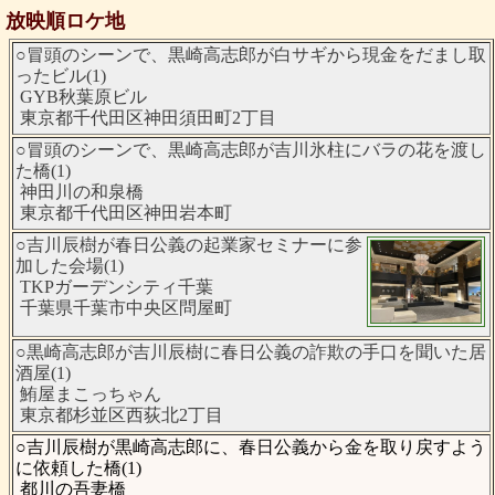
放映順ロケ地
○冒頭のシーンで、黒崎高志郎が白サギから現金をだまし取
ったビル(1)
GYB秋葉原ビル
東京都千代田区神田須田町2丁目
○冒頭のシーンで、黒崎高志郎が吉川氷柱にバラの花を渡し
た橋(1)
神田川の和泉橋
東京都千代田区神田岩本町
○吉川辰樹が春日公義の起業家セミナーに参
加した会場(1)
TKPガーデンシティ千葉
千葉県千葉市中央区問屋町
○黒崎高志郎が吉川辰樹に春日公義の詐欺の手口を聞いた居
酒屋(1)
鮪屋まこっちゃん
東京都杉並区西荻北2丁目
○吉川辰樹が黒崎高志郎に、春日公義から金を取り戻すよう
に依頼した橋(1)
都川の吾妻橋