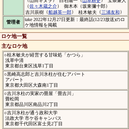
山田キヌヲ
白石陽一
山本耕史
宝条兼人
（
）
（
）
佐々木蔵之介
御木本
坂東彌十郎
（
）
（
）
吉川辰樹
船越英一郎
桂木敏夫
三浦友和
take 2022年12月27日更新：最終話(12/23放送)のロ
管理者
ケ地情報を掲載
ロケ地一覧
主なロケ地
○桂木敏夫が経営する甘味処「かつら」
浅草中清
東京都台東区浅草1丁目
○黒崎高志郎と吉川氷柱が住むアパート
アパート
東京都大田区大森南1丁目
○吉川氷柱の実家の畳屋「畳吉川」
畳松岡
東京都品川区南品川2丁目
○吉川氷柱が通う政和大学
法政大学 市ケ谷キャンパス
東京都千代田区富士見2丁目