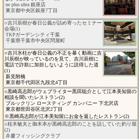
ne plus ultra 銀座店
東京都中央区銀座7丁目
○吉川辰樹が春日公義が詰め寄ったセミナー
会場(1)
TKPガーデンシティ千葉
千葉県千葉市中央区問屋町
○吉川氷柱が春日公義の不正を暴く動画に吉
川辰樹が映っているのを見て、吉川辰樹に
電話で詐欺に加担しないように説得した道
(1)
新見附橋
東京都千代田区九段北4丁目
○黒崎高志郎がウェブライター黒田聡介として江本美知留の
相談を聞いたレストラン(2)
ブルックリン ロースティング カンパニー 下北沢店
東京都世田谷区北沢2丁目
※黒崎高志郎が江本美知留にお金を返したレストラン(2)
○桂木敏夫と御木本が黒崎高志郎のことを話していた釣り堀
(2)
弁慶フィッシングクラブ