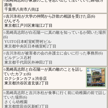
○黒崎高志郎が家族のことを思い出して泣いていた路地(5)
路地
千葉県八街市八街ほ
○吉川氷柱が大学の仲間から詐欺の相談を受けた店(6)
ぴんぞろ
東京都江戸川区東瑞江2丁目
○黒崎高志郎が白石陽一に真の敵を知っているか聞いた場所
(6)
YUITO日本町室町野村ビル
東京都中央区日本橋室町2丁目
○吉川氷柱が被害者の会の弁護士に会いに行った事務所(6)
ビルデンス石村
東京都千代田区外神田2丁目
○黒崎高志郎と白石陽一が真の敵のことを話し
ていたカフェ(6)
ロクシタンカフェ渋谷店
東京都渋谷区道玄坂2丁目
○黒崎高志郎と吉川氷柱が食事に行く前に幼稚園の前で話し
ていた場所(6)
さくら幼稚園
東京都世田谷区新町3丁目