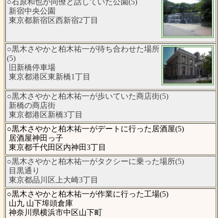
○石原和也が同僚と話していた公園(5)
新宿中央公園
東京都新宿区西新宿2丁目
○黒木さやかと柏木祐一が待ち合わせた場所
(5)
旧新橋停車場
東京都港区東新橋1丁目
○黒木さやかと柏木祐一が歩いていた商店街(5)
新橋の商店街
東京都港区新橋3丁目
○黒木さやかと柏木祐一がデートに行った居酒屋(5)
居酒屋神田っ子
東京都千代田区内神田3丁目
○黒木さやかと柏木祐一がタクシーに乗った場所(5)
目黒通り
東京都品川区上大崎3丁目
○黒木さやかと柏木祐一が作業に行った工場(5)
山九 山下埠頭倉庫
神奈川県横浜市中区山下町