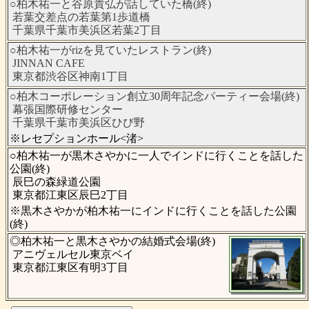
○柏木祐一と谷原貴弘が話していた橋(終)
若葉交差点の若葉第1歩道橋
千葉県千葉市美浜区若葉2丁目
○柏木祐一がrizを見ていたレストラン(終)
JINNAN CAFE
東京都渋谷区神南1丁目
○柏木コーポレーション創立30周年記念パーティー会場(終)
幕張国際研修センター
千葉県千葉市美浜区ひび野
※レセプションホール<渚>
○柏木祐一が黒木さやかに一人でインドに行くことを話した
公園(終)
辰巳の森緑道公園
東京都江東区辰巳2丁目
※黒木さやかが柏木祐一にインドに行くことを話した公園
(終)
◎柏木祐一と黒木さやかの結婚式会場(終)
アニヴェルセル東京ベイ
東京都江東区有明3丁目