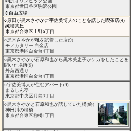
駒沢オリンピック公園
東京都世田谷区駒沢公園
※自由広場
○原田が黒木さやかに宇佐美博人のことを話した喫茶店(9)
純喫茶丘
東京都台東区上野6丁目
○黒木さやかが靴を試着した店(9)
モノカタリー 白金店
東京都港区白金台4丁目
○黒木さやかが石原和也から黒木美恵子がケガをしたことを
聞いた場所(9)
外苑西通り
東京都港区白金台4丁目
○宇佐美博人が住むアパート(9)
まるしん亭
東京都中央区月島3丁目
○黒木さやかと石原和也が話していた橋(終)
神田川の柳橋
東京都台東区柳橋1丁目