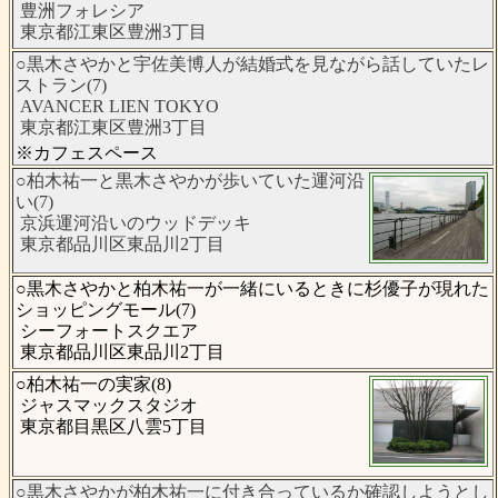
豊洲フォレシア
東京都江東区豊洲3丁目
○黒木さやかと宇佐美博人が結婚式を見ながら話していたレ
ストラン(7)
AVANCER LIEN TOKYO
東京都江東区豊洲3丁目
※カフェスペース
○柏木祐一と黒木さやかが歩いていた運河沿
い(7)
京浜運河沿いのウッドデッキ
東京都品川区東品川2丁目
○黒木さやかと柏木祐一が一緒にいるときに杉優子が現れた
ショッピングモール(7)
シーフォートスクエア
東京都品川区東品川2丁目
○柏木祐一の実家(8)
ジャスマックスタジオ
東京都目黒区八雲5丁目
○黒木さやかが柏木祐一に付き合っているか確認しようとし