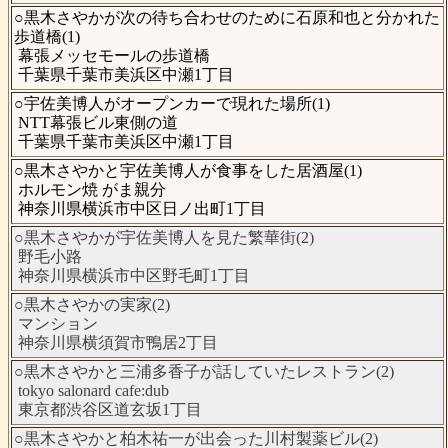
○黒木さやかが次の待ち合わせのために石原和也と分かれた
歩道橋(1)
幕張メッセモールの歩道橋
千葉県千葉市美浜区中瀬1丁目
○宇佐美博人がオープンカーで現れた場所(1)
NTT幕張ビル東側の道
千葉県千葉市美浜区中瀬1丁目
○黒木さやかと宇佐美博人が食事をした居酒屋(1)
ホルモン焼 がま親分
神奈川県横浜市中区日ノ出町1丁目
○黒木さやかが宇佐美博人を見た繁華街(2)
野毛小路
神奈川県横浜市中区野毛町1丁目
○黒木さやかの実家(2)
マンション
神奈川県横須賀市鴨居2丁目
○黒木さやかと三浦多香子が話していたレストラン(2)
tokyo salonard cafe:dub
東京都渋谷区道玄坂1丁目
○黒木さやかと柏木祐一が出会った川村製薬ビル(2)