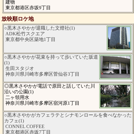
建物
東京都港区赤坂9丁目
放映順ロケ地
○黒木さやかが退職した文燈社(1)
ADK松竹スクエア
東京都中央区築地1丁目
○黒木さやかが花束を持って歩いていた坂道
(1)
生田スタジオ
神奈川県川崎市多摩区菅仙谷3丁目
◎黒木さやかが電話で原田と話していた川
沿いの公園(1)
二ヶ領用水
神奈川県川崎市多摩区宿河原1丁目
○黒木さやかがカフェラテとシナモンロールを食べなかった
カフェ(1)
CONNEL COFFEE
東京都港区赤坂7丁目