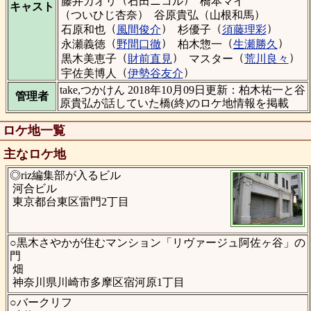
藤井カオリ
石田ニコル
橋本マイ
キャスト
（
）
（
）
ついひじ杏奈
谷原貴弘
山根和馬
（
）
（
）
石原和也
風間俊介
杉優子
須藤理彩
（
）
（
）
永瀬義徳
野間口徹
柏木惣一
生瀬勝久
（
）
（
）
黒木美恵子
財前直見
マスター
荒川良々
（
）
宇佐美博人
伊勢谷友介
take,つかけん 2018年10月09日更新：柏木祐一と谷
管理者
原貴弘が話していた橋(終)のロケ地情報を掲載
ロケ地一覧
主なロケ地
◎riz編集部が入るビル
河合ビル
東京都台東区雷門2丁目
○黒木さやかが住むマンション「リヴァージュ阿佐ヶ谷」の
門
畑
神奈川県川崎市多摩区宿河原1丁目
○バークリフ