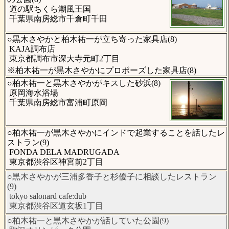
道の駅ちくら潮風王国
千葉県南房総市千倉町千田
○黒木さやかと柏木祐一が立ち寄った家具店(8)
KAJA調布店
東京都調布市深大寺元町2丁目
※柏木祐一が黒木さやかにプロポーズした家具店(8)
○柏木祐一と黒木さやかがキスした砂浜(8)
原岡海水浴場
千葉県南房総市富浦町原岡
○柏木祐一が黒木さやかにインドで起業することを話したレ
ストラン(9)
FONDA DELA MADRUGADA
東京都渋谷区神宮前2丁目
○黒木さやかが三浦多香子と杉優子に相談したレストラン
(9)
tokyo salonard cafe:dub
東京都渋谷区道玄坂1丁目
○柏木祐一と黒木さやかが話していた公園(9)