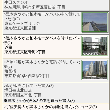
生田スタジオ
神奈川県川崎市多摩区菅仙谷3丁目
○黒木さやかと柏木祐一がバスの中で話して
いた道(2)
東京ゲートブリッジ
東京都江東区若洲
○黒木さやかと柏木祐一がバスを降りたバス
停(2)
道路
東京都江東区青海2丁目
○石原和也が黒木さやかと電話で話していた
橋(2)
角筈橋
東京都新宿区西新宿2丁目
○rizが販売されていた書店(3)
増田書店北口店
東京都国立市北1丁目
※黒木さやかが婚活の本を買った書店(3)
○宇佐美博人が黒木さやかの洋服を選んだショップ(3)