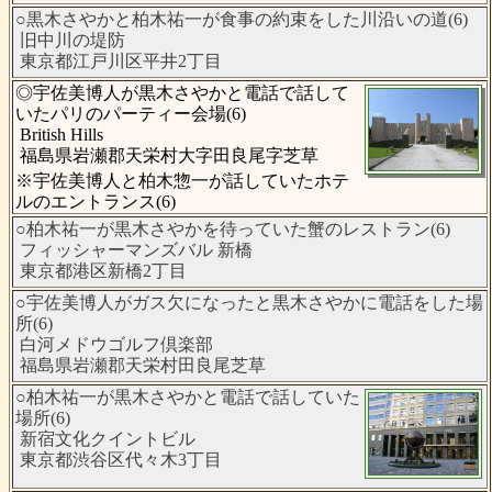
○黒木さやかと柏木祐一が食事の約束をした川沿いの道(6)
旧中川の堤防
東京都江戸川区平井2丁目
◎宇佐美博人が黒木さやかと電話で話して
いたパリのパーティー会場(6)
British Hills
福島県岩瀬郡天栄村大字田良尾字芝草
※宇佐美博人と柏木惣一が話していたホテ
ルのエントランス(6)
○柏木祐一が黒木さやかを待っていた蟹のレストラン(6)
フィッシャーマンズバル 新橋
東京都港区新橋2丁目
○宇佐美博人がガス欠になったと黒木さやかに電話をした場
所(6)
白河メドウゴルフ倶楽部
福島県岩瀬郡天栄村田良尾芝草
○柏木祐一が黒木さやかと電話で話していた
場所(6)
新宿文化クイントビル
東京都渋谷区代々木3丁目