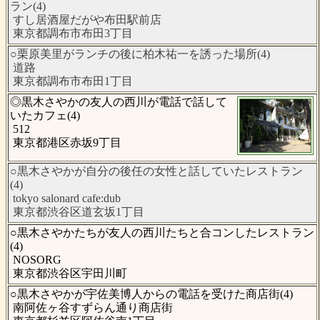
ラン(4)
すし居酒屋だがや布田駅前店
東京都調布市布田3丁目
○栗原美里がランチの後に柏木祐一を誘った場所(4)
道路
東京都調布市布田1丁目
◎黒木さやかの友人の西川が電話で話して
いたカフェ(4)
512
東京都港区赤坂9丁目
○黒木さやかが自分の後任の女性と話していたレストラン
(4)
tokyo salonard cafe:dub
東京都渋谷区道玄坂1丁目
○黒木さやかたちが友人の西川たちと合コンしたレストラン
(4)
NOSORG
東京都渋谷区宇田川町
○黒木さやかが宇佐美博人からの電話を受けた商店街(4)
南阿佐ヶ谷すずらん通り商店街