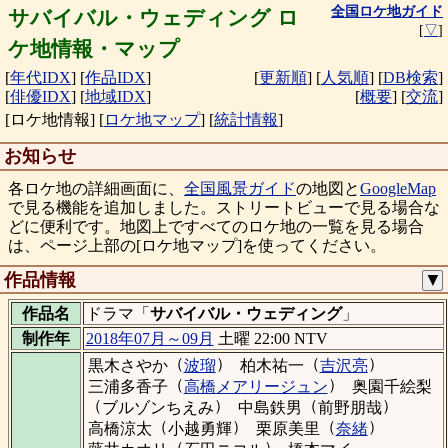
全国ロケ地ガイド
サバイバル・ウェディング ロ
[
▽
]
ケ地情報・マップ
[
年代IDX
]
[
作品IDX
]
[
更新順
]
[
人気順
]
[
DB検索
]
[
俳優IDX
]
[
地域IDX
]
[
概要
]
[
交流
]
[ロケ地情報]
[
ロケ地マップ
]
[
統計情報
]
お知らせ
各ロケ地の詳細画面に、
全国風景ガイド
の地図と
GoogleMap
で見る機能を追加しました。ストリートビューで見る場合な
どに便利です。地図上ですべてのロケ地の一覧を見る場合
は、ページ上部の[ロケ地マップ]を使ってください。
作品情報
▼
作品名
ドラマ「
サバイバル・ウェディング
」
制作年
2018年07月～09月
土曜 22:00 NTV
（
）
（
）
黒木さやか
波瑠
柏木祐一
吉沢亮
（
）
三浦多香子
高橋メアリージュン
奥園千絵梨
（
）
（
）
ブルゾンちえみ
中島鉄男
前野朋哉
（
）
（
）
高橋涼太
小越勇輝
栗原美里
奈緒
（
）