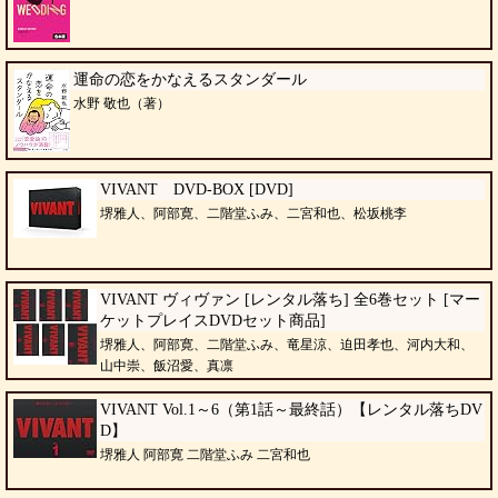
運命の恋をかなえるスタンダール
水野 敬也（著）
VIVANT DVD-BOX [DVD]
堺雅人、阿部寛、二階堂ふみ、二宮和也、松坂桃李
VIVANT ヴィヴァン [レンタル落ち] 全6巻セット [マー
ケットプレイスDVDセット商品]
堺雅人、阿部寛、二階堂ふみ、竜星涼、迫田孝也、河内大和、
山中崇、飯沼愛、真凛
VIVANT Vol.1～6（第1話～最終話）【レンタル落ちDV
D】
堺雅人 阿部寛 二階堂ふみ 二宮和也