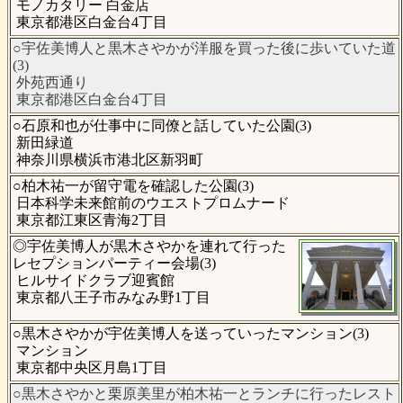
モノカタリー 白金店
東京都港区白金台4丁目
○宇佐美博人と黒木さやかが洋服を買った後に歩いていた道
(3)
外苑西通り
東京都港区白金台4丁目
○石原和也が仕事中に同僚と話していた公園(3)
新田緑道
神奈川県横浜市港北区新羽町
○柏木祐一が留守電を確認した公園(3)
日本科学未来館前のウエストプロムナード
東京都江東区青海2丁目
◎宇佐美博人が黒木さやかを連れて行った
レセプションパーティー会場(3)
ヒルサイドクラブ迎賓館
東京都八王子市みなみ野1丁目
○黒木さやかが宇佐美博人を送っていったマンション(3)
マンション
東京都中央区月島1丁目
○黒木さやかと栗原美里が柏木祐一とランチに行ったレスト