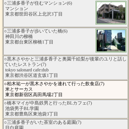
○三浦多香子が住むマンション(6)
マンション
東京都世田谷区上北沢3丁目
○三浦多香子が歩いていた橋(6)
神田川の柳橋
東京都台東区柳橋1丁目
○黒木さやかと三浦多香子と奥園千絵梨が後輩のユリと話し
ていたレストラン(7)
tokyo salonard cafe:dub
東京都渋谷区道玄坂1丁目
○柏木祐一が黒木さやかを連れて行った飲食店(7)
米とサーカス
東京都新宿区高田馬場2丁目
○橋本マイが中島鉄男と行ったBLカフェ(7)
池袋男子BL学園
東京都豊島区東池袋3丁目
○三浦多香子がいた茶室のある庭園(7)
目白庭園