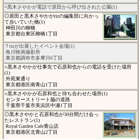
×黒木さやかが電話で原田から呼び出された公園(1)
◎原田と黒木さやかがrizの編集部に向かっ
て歩いていた橋(1)
神田川の柳橋
東京都台東区柳橋1丁目
？rizが出展したイベント会場(1)
角川映画撮影所
東京都調布市多摩川6丁目
○黒木さやかが仕事先で石原和也からの電話を受けた場所
(1)
外苑東通り
東京都港区南青山1丁目
○黒木さやかが石原和也と待ち合わせた場所(1)
センターストリート脇の道路
千葉県千葉市美浜区中瀬1丁目
◎黒木さやかと石原和也が30分間だけ会っ
たレストラン(1)
Royal Garden Cafe青山店
東京都港区北青山2丁目