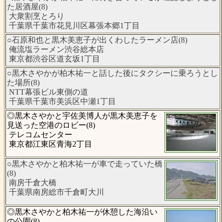
た居酒屋(8)
大衆割烹とろり
千葉県千葉市花見川区幕張本郷1丁目
○石原和也と黒木美恵子が出くわしたラーメン店(8)
俺流塩ラーメン渋谷総本店
東京都渋谷区道玄坂1丁目
○黒木さやかが柏木祐一と話した後にタクシーに乗ろうとし
た場所(8)
NTT幕張ビル東側の道
千葉県千葉市美浜区中瀬1丁目
◎黒木さやかと宇佐美博人が黒木美恵子を
見送った空港のロビー(8)
テレコムセンター
東京都江東区青海2丁目
○黒木さやかと柏木祐一が車で走っていた橋
(8)
南房千倉大橋
千葉県南房総市千倉町大川
◎黒木さやかと柏木祐一が休憩した海沿い
の公園(8)