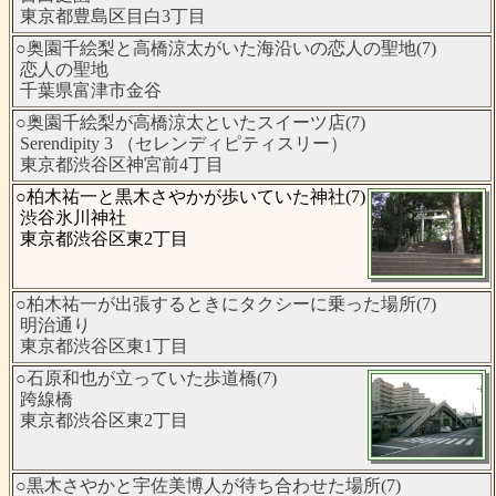
東京都豊島区目白3丁目
○奥園千絵梨と高橋涼太がいた海沿いの恋人の聖地(7)
恋人の聖地
千葉県富津市金谷
○奥園千絵梨が高橋涼太といたスイーツ店(7)
Serendipity 3 （セレンディピティスリー）
東京都渋谷区神宮前4丁目
○柏木祐一と黒木さやかが歩いていた神社(7)
渋谷氷川神社
東京都渋谷区東2丁目
○柏木祐一が出張するときにタクシーに乗った場所(7)
明治通り
東京都渋谷区東1丁目
○石原和也が立っていた歩道橋(7)
跨線橋
東京都渋谷区東2丁目
○黒木さやかと宇佐美博人が待ち合わせた場所(7)