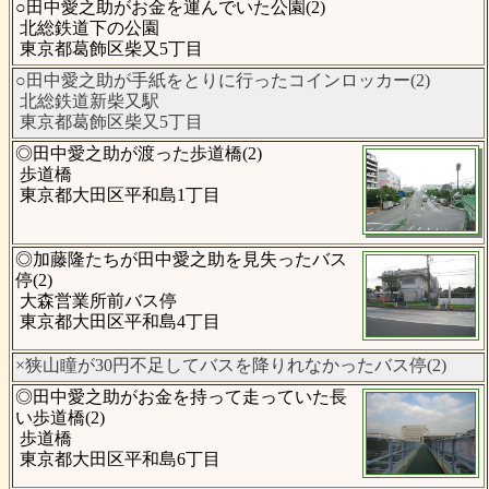
○田中愛之助がお金を運んでいた公園(2)
北総鉄道下の公園
東京都葛飾区柴又5丁目
○田中愛之助が手紙をとりに行ったコインロッカー(2)
北総鉄道新柴又駅
東京都葛飾区柴又5丁目
◎田中愛之助が渡った歩道橋(2)
歩道橋
東京都大田区平和島1丁目
◎加藤隆たちが田中愛之助を見失ったバス
停(2)
大森営業所前バス停
東京都大田区平和島4丁目
×狭山瞳が30円不足してバスを降りれなかったバス停(2)
◎田中愛之助がお金を持って走っていた長
い歩道橋(2)
歩道橋
東京都大田区平和島6丁目