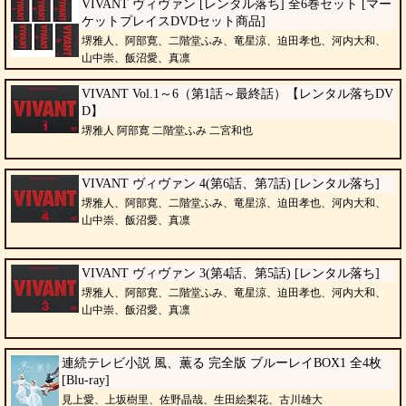
VIVANT ヴィヴァン [レンタル落ち] 全6巻セット [マー
ケットプレイスDVDセット商品]
堺雅人、阿部寛、二階堂ふみ、竜星涼、迫田孝也、河内大和、
山中崇、飯沼愛、真凛
VIVANT Vol.1～6（第1話～最終話）【レンタル落ちDV
D】
堺雅人 阿部寛 二階堂ふみ 二宮和也
VIVANT ヴィヴァン 4(第6話、第7話) [レンタル落ち]
堺雅人、阿部寛、二階堂ふみ、竜星涼、迫田孝也、河内大和、
山中崇、飯沼愛、真凛
VIVANT ヴィヴァン 3(第4話、第5話) [レンタル落ち]
堺雅人、阿部寛、二階堂ふみ、竜星涼、迫田孝也、河内大和、
山中崇、飯沼愛、真凛
連続テレビ小説 風、薫る 完全版 ブルーレイBOX1 全4枚
[Blu-ray]
見上愛、上坂樹里、佐野晶哉、生田絵梨花、古川雄大