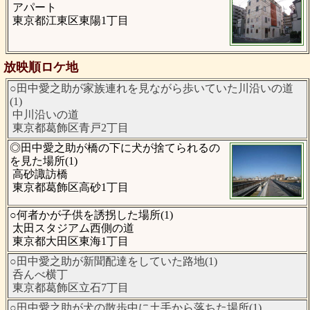
アパート
東京都江東区東陽1丁目
放映順ロケ地
○田中愛之助が家族連れを見ながら歩いていた川沿いの道
(1)
中川沿いの道
東京都葛飾区青戸2丁目
◎田中愛之助が橋の下に犬が捨てられるの
を見た場所(1)
高砂諏訪橋
東京都葛飾区高砂1丁目
○何者かが子供を誘拐した場所(1)
太田スタジアム西側の道
東京都大田区東海1丁目
○田中愛之助が新聞配達をしていた路地(1)
呑んべ横丁
東京都葛飾区立石7丁目
○田中愛之助が犬の散歩中に土手から落ちた場所(1)