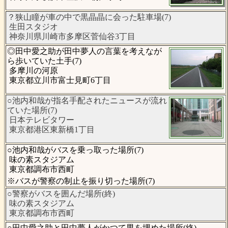
？狭山瞳が車の中で黒晶晶に会った駐車場(7)
生田スタジオ
神奈川県川崎市多摩区菅仙谷3丁目
◎田中愛之助が田中夢人の言葉を考えなが
ら歩いていた土手(7)
多摩川の河原
東京都立川市富士見町6丁目
○池内和哉が指名手配されたニュースが流れ
ていた場所(7)
日本テレビタワー
東京都港区東新橋1丁目
○池内和哉がバスを乗っ取った場所(7)
味の素スタジアム
東京都調布市西町
※バスが警察の制止を振り切った場所(7)
○警察がバスを囲んだ場所(終)
味の素スタジアム
東京都調布市西町
○田中愛之助と田中夢人がかつて男を埋めた場所(終)