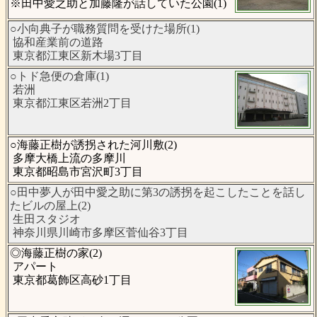
※田中愛之助と加藤隆が話していた公園(1)
○小向典子が職務質問を受けた場所(1)
協和産業前の道路
東京都江東区新木場3丁目
○トド急便の倉庫(1)
若洲
東京都江東区若洲2丁目
○海藤正樹が誘拐された河川敷(2)
多摩大橋上流の多摩川
東京都昭島市宮沢町3丁目
○田中夢人が田中愛之助に第3の誘拐を起こしたことを話し
たビルの屋上(2)
生田スタジオ
神奈川県川崎市多摩区菅仙谷3丁目
◎海藤正樹の家(2)
アパート
東京都葛飾区高砂1丁目