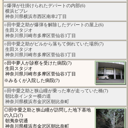
○爆弾が仕掛けられたデパートの内部(6)
横浜ビブレ
神奈川県横浜市西区南幸2丁目
○田中愛之助が爆弾を解除したデパートの屋上(6)
生田スタジオ
神奈川県川崎市多摩区菅仙谷3丁目
○田中愛之助がビルから落ちて倒れていた場所(7)
生田スタジオ
神奈川県川崎市多摩区菅仙谷3丁目
○田中夢人が診察を受けた病院(7)
生田スタジオ
神奈川県川崎市多摩区菅仙谷3丁目
※みるくが入院した病院(7)
○田中愛之助と狭山瞳が乗った車が走っていた橋(7)
朝比奈インター横の道
神奈川県横浜市金沢区朝比奈町
◎田中愛之助と狭山瞳が訪問した地下基地
の入口(7)
朝夷奈切通
神奈川県横浜市金沢区朝比奈町