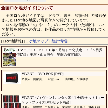
全国ロケ地ガイドについて
全国ロケ地ガイドでは、ドラマ、映画、特撮番組の撮影が
あったロケ地を地図と写真付きで紹介しています。
ロケ地情報の「×」や「？」のマークの付いた場所につい
て情報をお持ちの方は、各作品のロケ地情報から投稿してく
ださい。
[ロケ地情報]
[
ロケ地マップ
]
[
統計情報
]
Ｊマニア103 ２０１０年１月連ドラ化決定！！『左目探
偵EYE』主演・山田涼介 笑顔の番宣日記
VIVANT DVD-BOX [DVD]
堺雅人、阿部寛、二階堂ふみ、二宮和也、松坂桃李
VIVANT ヴィヴァン [レンタル落ち] 全6巻セット [マー
ケットプレイスDVDセット商品]
堺雅人、阿部寛、二階堂ふみ、竜星涼、迫田孝也、河内大和、