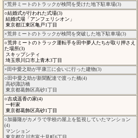
×荒井ミートのトラックが検問を受けた地下駐車場(3)
○結婚式が行われた式場(3)
結婚式場「アンフェリシオン」
東京都江東区亀戸1丁目
×荒井ミートのトラックが検問を突破した地下駐車場(3)
○荒井ミートのトラック運転手を田中夢人たちが取り押さえ
た場所(3)
スキップシティ
埼玉県川口市上青木3丁目
×田中愛之助が平康三に会いに行った建物(3)
○田中愛之助が新聞配達で渡った橋(4)
高砂諏訪橋
東京都葛飾区高砂1丁目
○吉成遥香の家(4)
一軒家
東京都葛飾区高砂1丁目
○加藤隆がカメラで学校の屋上を監視していたマンション
(4)
マンション
東京都立川市富士見町6丁目