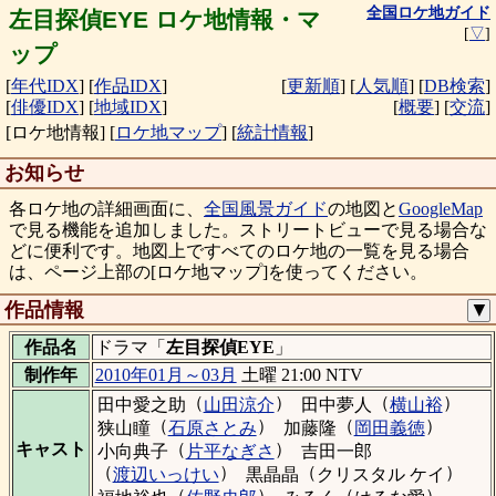
全国ロケ地ガイド
左目探偵EYE ロケ地情報・マ
[
▽
]
ップ
[
年代IDX
]
[
作品IDX
]
[
更新順
]
[
人気順
]
[
DB検索
]
[
俳優IDX
]
[
地域IDX
]
[
概要
]
[
交流
]
[ロケ地情報]
[
ロケ地マップ
]
[
統計情報
]
お知らせ
各ロケ地の詳細画面に、
全国風景ガイド
の地図と
GoogleMap
で見る機能を追加しました。ストリートビューで見る場合な
どに便利です。地図上ですべてのロケ地の一覧を見る場合
は、ページ上部の[ロケ地マップ]を使ってください。
作品情報
▼
作品名
ドラマ「
左目探偵EYE
」
制作年
2010年01月～03月
土曜 21:00 NTV
（
）
（
）
田中愛之助
山田涼介
田中夢人
横山裕
（
）
（
）
狭山瞳
石原さとみ
加藤隆
岡田義徳
（
）
キャスト
小向典子
片平なぎさ
吉田一郎
（
）
（
）
渡辺いっけい
黒晶晶
クリスタル ケイ
（
）
（
）