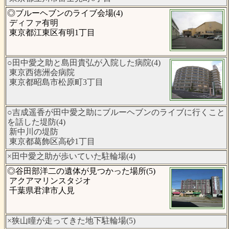
◎ブルーヘブンのライブ会場(4)
ディファ有明
東京都江東区有明1丁目
○田中愛之助と島田貴弘が入院した病院(4)
東京西徳洲会病院
東京都昭島市松原町3丁目
○吉成遥香が田中愛之助にブルーヘブンのライブに行くこと
を話した堤防(4)
新中川の堤防
東京都葛飾区高砂1丁目
×田中愛之助が歩いていた駐輪場(4)
◎谷田部洋二の遺体が見つかった場所(5)
アクアマリンスタジオ
千葉県君津市人見
×狭山瞳が走ってきた地下駐輪場(5)