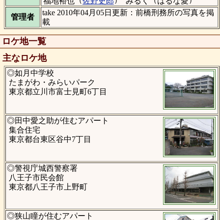
福地裕也
佐野史郎
みるく
はるな愛
take 2010年04月05日更新：前橋刑務所の写真を掲
管理者
載
ロケ地一覧
主なロケ地
◎如月中学校
たまがわ・みらいパーク
東京都立川市富士見町6丁目
◎田中愛之助が住むアパート
集合住宅
東京都台東区谷中7丁目
◎警視庁城西警察署
八王子市民会館
東京都八王子市上野町
◎狭山瞳が住むアパート