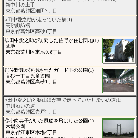
新中川の土手
東京都葛飾区細田3丁目
○田中愛之助が走っていた橋(1)
高砂諏訪橋
東京都葛飾区高砂1丁目
◎田中愛之助が訪問した佐野が住む団地(1)
団地
東京都荒川区東尾久8丁目
◎佐野舞が誘拐されたガード下の公園(1)
高砂一丁目児童遊園
東京都葛飾区高砂1丁目
○田中愛之助と狭山瞳が車で走っていた川沿いの道(1)
中川沿いの道
東京都葛飾区青戸2丁目
◎小向典子がいた風船を飛ばした公園(1)
木場公園
東京都江東区木場4丁目