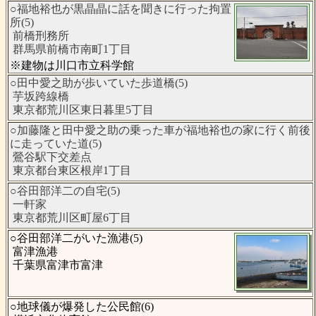
○福地裕也が黒晶晶に話を聞きに行った拘置
所(5)
前橋刑務所
群馬県前橋市南町1丁目
※建物は川口市立科学館
○田中愛之助が歩いていた歩道橋(5)
芋坂跨線橋
東京都荒川区東日暮里5丁目
○加藤隆と田中愛之助の乗った車が福地裕也の家に行く前後
に走っていた道(5)
鶯谷駅下交差点
東京都台東区根岸1丁目
○谷田部洋二の自宅(5)
一軒家
東京都荒川区町屋6丁目
○谷田部洋二がいた漁港(5)
富津漁港
千葉県富津市富津
○地球儀が爆発した公民館(6)