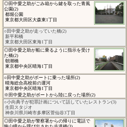
◎田中愛之助がごみ箱から鍵を取った青風
公園(2)
都堀公園
東京都大田区大森東1丁目
○田中愛之助が走っていた橋(2)
新平和橋
東京都大田区東海1丁目
◎田中愛之助が船に乗るように指示を受け
た橋(2)
朝潮橋
東京都中央区晴海1丁目
○田中愛之助がボートに乗った場所(2)
晴海総合高校前の運河
東京都中央区晴海1丁目
※田中愛之助がボートから陸に戻った場所(2)
○小向典子が犯罪計画について話していたレストラン(3)
生田スタジオ
神奈川県川崎市多摩区菅仙谷3丁目
◎田中愛之助が警察署からの帰りに電話で
狭山瞳から呼び出された歩道橋(3)