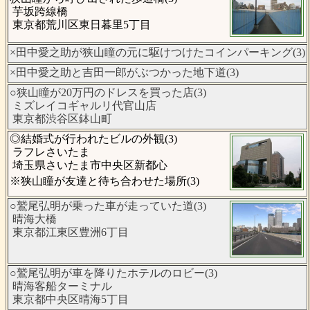
芋坂跨線橋
東京都荒川区東日暮里5丁目
×田中愛之助が狭山瞳の元に駆けつけたコインパーキング(3)
×田中愛之助と吉田一郎がぶつかった地下道(3)
○狭山瞳が20万円のドレスを買った店(3)
ミズレイコギャルリ代官山店
東京都渋谷区鉢山町
◎結婚式が行われたビルの外観(3)
ラフレさいたま
埼玉県さいたま市中央区新都心
※狭山瞳が友達と待ち合わせた場所(3)
○鷲尾弘明が乗った車が走っていた道(3)
晴海大橋
東京都江東区豊洲6丁目
○鷲尾弘明が車を降りたホテルのロビー(3)
晴海客船ターミナル
東京都中央区晴海5丁目