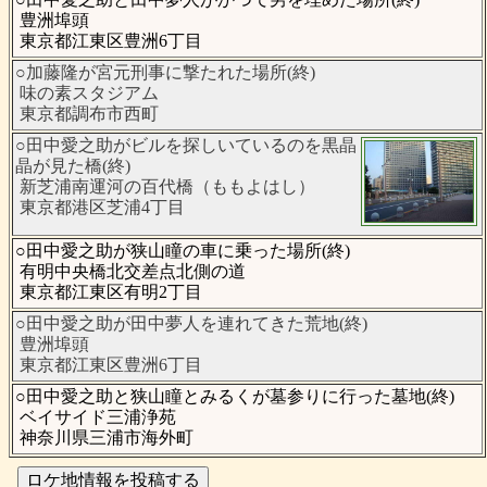
豊洲埠頭
東京都江東区豊洲6丁目
○加藤隆が宮元刑事に撃たれた場所(終)
味の素スタジアム
東京都調布市西町
○田中愛之助がビルを探しいているのを黒晶
晶が見た橋(終)
新芝浦南運河の百代橋（ももよはし）
東京都港区芝浦4丁目
○田中愛之助が狭山瞳の車に乗った場所(終)
有明中央橋北交差点北側の道
東京都江東区有明2丁目
○田中愛之助が田中夢人を連れてきた荒地(終)
豊洲埠頭
東京都江東区豊洲6丁目
○田中愛之助と狭山瞳とみるくが墓参りに行った墓地(終)
ベイサイド三浦浄苑
神奈川県三浦市海外町