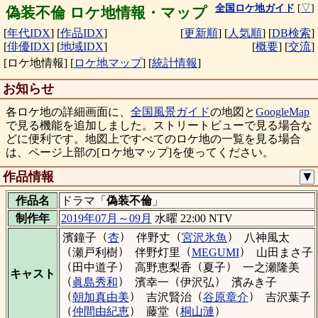
全国ロケ地ガイド
[
▽
]
偽装不倫 ロケ地情報・マップ
[
年代IDX
]
[
作品IDX
]
[
更新順
]
[
人気順
]
[
DB検索
]
[
俳優IDX
]
[
地域IDX
]
[
概要
]
[
交流
]
[ロケ地情報]
[
ロケ地マップ
]
[
統計情報
]
お知らせ
各ロケ地の詳細画面に、
全国風景ガイド
の地図と
GoogleMap
で見る機能を追加しました。ストリートビューで見る場合な
どに便利です。地図上ですべてのロケ地の一覧を見る場合
は、ページ上部の[ロケ地マップ]を使ってください。
作品情報
▼
作品名
ドラマ「
偽装不倫
」
制作年
2019年07月～09月
水曜 22:00 NTV
（
）
（
）
濱鐘子
杏
伴野丈
宮沢氷魚
八神風太
（
）
（
）
瀬戸利樹
伴野灯里
MEGUMI
山田まさ子
（
）
（
）
田中道子
高野恵梨香
夏子
一之瀬隆美
キャスト
（
）
（
）
眞島秀和
濱幸一
伊沢弘
濱みき子
（
）
（
）
朝加真由美
吉沢賢治
谷原章介
吉沢葉子
（
）
（
）
仲間由紀恵
藤堂
桐山漣