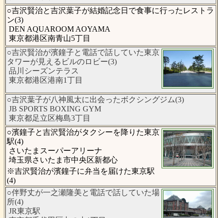
○吉沢賢治と吉沢葉子が結婚記念日で食事に行ったレストラ
ン(3)
DEN AQUAROOM AOYAMA
東京都港区南青山5丁目
○吉沢賢治が濱鐘子と電話で話していた東京
タワーが見えるビルのロビー(3)
品川シーズンテラス
東京都港区港南1丁目
○吉沢葉子が八神風太に出会ったボクシングジム(3)
JB SPORTS BOXING GYM
東京都足立区梅島3丁目
○濱鐘子と吉沢賢治がタクシーを降りた東京
駅(4)
さいたまスーパーアリーナ
埼玉県さいたま市中央区新都心
※吉沢賢治が濱鐘子に弁当を届けた東京駅
(4)
○伴野丈が一之瀬隆美と電話で話していた場
所(4)
JR東京駅