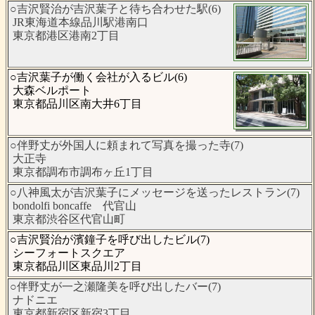
○吉沢賢治が吉沢葉子と待ち合わせた駅(6)
JR東海道本線品川駅港南口
東京都港区港南2丁目
○吉沢葉子が働く会社が入るビル(6)
大森ベルポート
東京都品川区南大井6丁目
○伴野丈が外国人に頼まれて写真を撮った寺(7)
大正寺
東京都調布市調布ヶ丘1丁目
○八神風太が吉沢葉子にメッセージを送ったレストラン(7)
bondolfi boncaffe 代官山
東京都渋谷区代官山町
○吉沢賢治が濱鐘子を呼び出したビル(7)
シーフォートスクエア
東京都品川区東品川2丁目
○伴野丈が一之瀬隆美を呼び出したバー(7)
ナドニエ
東京都新宿区新宿3丁目