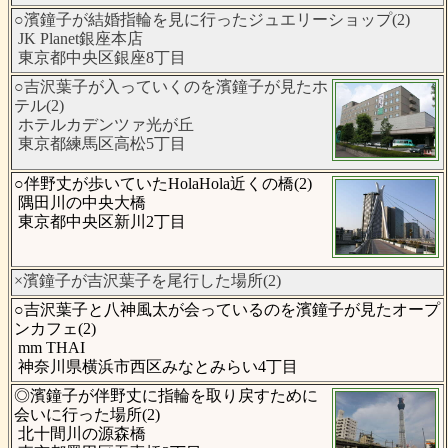
○濱鐘子が結婚指輪を見に行ったジュエリーショップ(2)
JK Planet銀座本店
東京都中央区銀座8丁目
○吉沢葉子が入っていくのを濱鐘子が見たホ
テル(2)
ホテルカデンツァ光が丘
東京都練馬区高松5丁目
○伴野丈が歩いていたHolaHola近くの橋(2)
隅田川の中央大橋
東京都中央区新川2丁目
×濱鐘子が吉沢葉子を尾行した場所(2)
○吉沢葉子と八神風太が会っているのを濱鐘子が見たオープ
ンカフェ(2)
mm THAI
神奈川県横浜市西区みなとみらい4丁目
◎濱鐘子が伴野丈に指輪を取り戻すために
会いに行った場所(2)
北十間川の源森橋