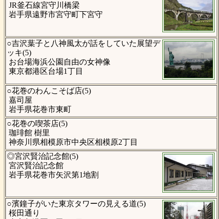
JR釜石線宮守川橋梁
岩手県遠野市宮守町下宮守
○吉沢葉子と八神風太が話をしていた展望デ
ッキ(5)
お台場海浜公園自由の女神像
東京都港区台場1丁目
○花巻のわんこそば店(5)
嘉司屋
岩手県花巻市東町
○花巻の喫茶店(5)
珈琲館 樹里
神奈川県相模原市中央区相模原2丁目
◎宮沢賢治記念館(5)
宮沢賢治記念館
岩手県花巻市矢沢第1地割
○濱鐘子がいた東京タワーの見える道(5)
桜田通り