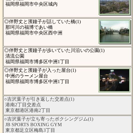
福岡県福岡市中央区城内
◎伴野丈と濱鐘子が話していた橋(1)
那珂川の福博であい橋
福岡県福岡市中央区西中洲
◎伴野丈と濱鐘子が歩いていた川沿いの公園(1)
清流公園
福岡県福岡市博多区中洲1丁目
◎伴野丈と濱鐘子が入った屋台(1)
中洲のラーメン屋台
福岡県福岡市博多区中洲1丁目
○吉沢葉子が引き返した交差点(1)
港南2丁目交差点
東京都港区港南2丁目
○吉沢葉子が立ち寄ったボクシングジム(1)
JB SPORTS BOXING GYM
東京都足立区梅島3丁目