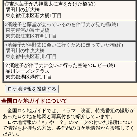
◎吉沢葉子が八神風太に声をかけた橋(終)
隅田川の新大橋
東京都江東区新大橋1丁目
○濱鐘子と藤堂が会っているのを伴野丈が見た橋(終)
東雲運河の富士見橋
東京都江東区有明1丁目
○濱鐘子が伴野丈に会いに行くために走っていた橋(終)
隅田川の中央大橋
東京都中央区新川2丁目
？濱鐘子が伴野丈に会いに行った空港のロビー(終)
品川シーズンテラス
東京都港区港南1丁目
全国ロケ地ガイドについて
全国ロケ地ガイドでは、ドラマ、映画、特撮番組の撮影が
あったロケ地を地図と写真付きで紹介しています。
ロケ地情報の「×」や「？」のマークの付いた場所につい
て情報をお持ちの方は、各作品のロケ地情報から投稿してく
ださい。