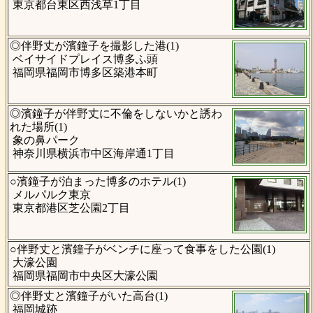
東京都台東区西浅草1丁目
◎伴野丈が濱鐘子を撮影した港(1)
ベイサイドプレイス博多ふ頭
福岡県福岡市博多区築港本町
◎濱鐘子が伴野丈に不倫をしないかと誘わ
れた場所(1)
象の鼻パーク
神奈川県横浜市中区海岸通1丁目
○濱鐘子が泊まった博多のホテル(1)
メルパルク東京
東京都港区芝公園2丁目
○伴野丈と濱鐘子がベンチに座って食事をした公園(1)
大濠公園
福岡県福岡市中央区大濠公園
◎伴野丈と濱鐘子がいた高台(1)
福岡城跡