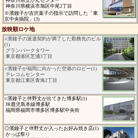
神奈川県立がんセンター
神奈川県横浜市旭区中尾2丁目
※濱鐘子が吉沢葉子の指示で訪問した「東
京中央病院」(3)
放映順ロケ地
○濱鐘子の派遣契約が満了した勤務先のビル
(1)
グランパークタワー
東京都港区芝浦3丁目
○濱鐘子が福岡に向かった空港のロビー(1)
テレコムセンター
東京都江東区青海2丁目
○濱鐘子と伴野丈が出てきた博多駅(1)
JR鹿児島本線博多駅
福岡県福岡市博多区博多駅中央街
◎濱鐘子と伴野丈が入ったお好み焼き店(1)
かっぱ祭り