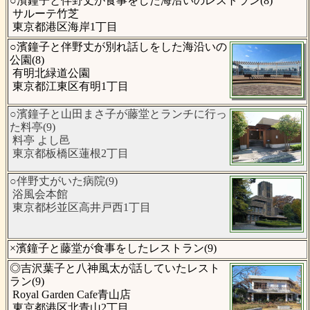
○濱鐘子と伴野丈が食事をした海沿いのレストラン(8)
サルーテ竹芝
東京都港区海岸1丁目
○濱鐘子と伴野丈が別れ話しをした海沿いの
公園(8)
有明北緑道公園
東京都江東区有明1丁目
○濱鐘子と山田まさ子が藤堂とランチに行っ
た料亭(9)
料亭 よし邑
東京都板橋区蓮根2丁目
○伴野丈がいた病院(9)
浴風会本館
東京都杉並区高井戸西1丁目
×濱鐘子と藤堂が食事をしたレストラン(9)
◎吉沢葉子と八神風太が話していたレスト
ラン(9)
Royal Garden Cafe青山店
東京都港区北青山2丁目