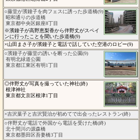
○藤堂が濱鐘子を肉フェスに誘った歩道橋(9)
昭和通りの歩道橋
東京都中央区銀座8丁目
※濱鐘子が高野恵梨香から伴野丈がスペイ
ンに行ったことを聞いた歩道橋(9)
×山田まさ子が濱鐘子と電話で話していた空港のロビー(9)
○濱鐘子が藤堂の誘いを断った公園(9)
有明北緑道公園
東京都江東区有明1丁目
◎伴野丈が写真を撮っていた神社(終)
根津神社
東京都文京区根津1丁目
×吉沢葉子と吉沢賢治が初めてで出会ったレストラン(終)
○伴野丈が電話で外国から電話を受けた橋(終)
北十間川の源森橋
東京都墨田区吾妻橋3丁目