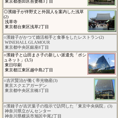
東京都墨田区吾妻橋3丁目
◎濱鐘子が伴野丈と外国人を案内した浅草
(2)
浅草寺
東京都台東区浅草2丁目
○濱鐘子がかつて婚活相手と食事をしたレストラン(2)
WINEHALL GLAMOUR
東京都中央区銀座8丁目
○濱鐘子と山田まさ子の新しい派遣先「ポシ
ュネット」(3,5)
東日印刷
東京都江東区越中島2丁目
○吉沢賢治が働く帝光物産(3)
東京スクエアガーデン
東京都中央区京橋3丁目
○濱鐘子が吉沢葉子の指示で訪問した「東京中央病院」(3)
神奈川県立がんセンター
神奈川県横浜市旭区中尾2丁目