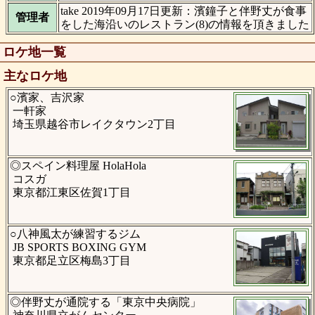
take 2019年09月17日更新：濱鐘子と伴野丈が食事
管理者
をした海沿いのレストラン(8)の情報を頂きました
ロケ地一覧
主なロケ地
○濱家、吉沢家
一軒家
埼玉県越谷市レイクタウン2丁目
◎スペイン料理屋 HolaHola
コスガ
東京都江東区佐賀1丁目
○八神風太が練習するジム
JB SPORTS BOXING GYM
東京都足立区梅島3丁目
◎伴野丈が通院する「東京中央病院」