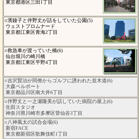
東京都港区三田1丁目
○濱鐘子と伴野丈が話をしていた公園(5)
ウェストプロムナード
東京都江東区青海2丁目
○救急車が渡っていた橋(6)
仙台堀川の崎川橋
東京都江東区平野4丁目
○吉沢賢治が同僚からゴルフに誘われた並木道(6)
大森ベルポート
東京都品川区南大井6丁目
○伴野丈と一之瀬隆美が話していた病院の屋上(6)
生田スタジオ
神奈川県川崎市多摩区菅仙谷3丁目
○八神風太の試合会場(6)
新宿FACE
東京都新宿区歌舞伎町1丁目