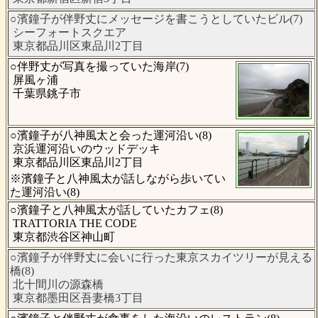
○濱鐘子が伴野丈にメッセージを書こうとしていたビル(7)
シーフォートスクエア
東京都品川区東品川2丁目
○伴野丈が写真を撮っていた海岸(7)
屏風ヶ浦
千葉県銚子市
○濱鐘子が八神風太と会った運河沿い(8)
京浜運河沿いのウッドデッキ
東京都品川区東品川2丁目
※濱鐘子と八神風太が話しながら歩いてい
た運河沿い(8)
○濱鐘子と八神風太が話していたカフェ(8)
TRATTORIA THE CODE
東京都渋谷区神山町
○濱鐘子が伴野丈に会いに行った東京スカイツリーが見える
橋(8)
北十間川の源森橋
東京都墨田区吾妻橋3丁目