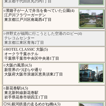
東京都千代田区丸の内1丁目
○濱鐘子が一人で弁当を食べていた公園(4)
江戸川フラワーガーデン
東京都江戸川区南葛西4丁目
○伴野丈が福岡に行こうとした空港のロビー(4)
テレコムセンター
東京都江東区青海2丁目
○HOTEL CLASSIC 大阪(5)
オークラ千葉ホテル
千葉県千葉市中央区中央港1丁目
○大阪の風景(4,5)
新世界のづぼらや通り
大阪府大阪市浪速区恵美須東2丁目
○新花巻駅(4,5)
東北新幹線新花巻駅
岩手県花巻市胡四王1丁目
◎SL銀河鉄道の走るめがね橋(4,5)