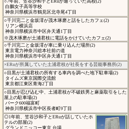
○7年前、笠谷沙和子とERuが通っていた高校(2)
白鵬女子高等学校
神奈川県横浜市鶴見区北寺尾4丁目
○千川完二と金坂澪が茂木琢磨と話をしたカフェ(2)
リアン横浜店
神奈川県横浜市中区弁天通1丁目
※茂木琢磨が土浦君枝に電話をかけていたカフェ(2)
○千川完二と金坂澪が車に乗り込んだ場所(2)
東京電力神奈川総本社前の道
神奈川県横浜市中区弁天通1丁目
×ERuが所属していた土浦君枝が社長をする芸能事務所(2)
○目黒が土浦君枝の所有する車内を調べた地下駐車場(2)
タイムズ東京国際交流館
東京都江東区青海2丁目
○目黒が忍び込む中、土浦君枝が不破鉄男と麻薬取引をした
屋上の駐車場(2)
パーク600福富町
神奈川県横浜市中区長者町9丁目
◎1年前、笠谷沙和子とERuが話していたホ
テルの部屋(2)
グランドニッコー東京 台場