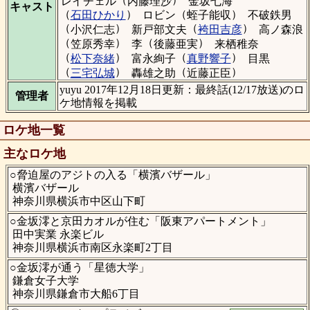
レイチェル
内藤理沙
金坂七海
キャスト
（
）
（
）
石田ひかり
ロビン
蛭子能収
不破鉄男
（
）
（
）
小沢仁志
新戸部文夫
袴田吉彦
高ノ森浪
（
）
（
）
笠原秀幸
李
後藤亜実
来栖稚奈
（
）
（
）
松下奈緒
富永絢子
真野響子
目黒
（
）
（
）
三宅弘城
轟雄之助
近藤正臣
yuyu 2017年12月18日更新：最終話(12/17放送)のロ
管理者
ケ地情報を掲載
ロケ地一覧
主なロケ地
○脅迫屋のアジトの入る「横濱バザール」
横濱バザール
神奈川県横浜市中区山下町
○金坂澪と京田カオルが住む「阪東アパートメント」
田中実業 永楽ビル
神奈川県横浜市南区永楽町2丁目
○金坂澪が通う「星徳大学」
鎌倉女子大学
神奈川県鎌倉市大船6丁目