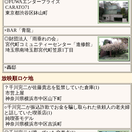
◎FUWAエンタープライズ
CARATO71
東京都渋谷区鉢山町
×BAR「青龍」
◎財団法人「雨垂れの会」
宮代町コミュニティーセンター「進修館」
埼玉県南埼玉郡宮代町笠原1丁目
×轟邸
放映順ロケ地
？千川完二が佐藤貴志を監禁していた倉庫(1)
市営上屋
神奈川県横浜市中区山下町
○千川完二が振込詐欺でお金を騙し取られた依頼人の老夫婦
と話していた喫茶店(1)
純喫茶モデル
神奈川県横浜市中区吉浜町