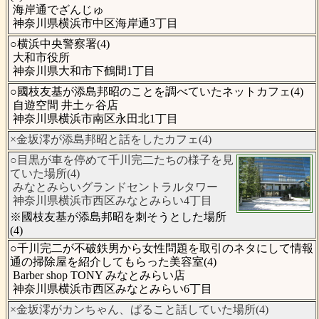
海岸通でざんじゅ
神奈川県横浜市中区海岸通3丁目
○横浜中央警察署(4)
大和市役所
神奈川県大和市下鶴間1丁目
○國枝友基が添島邦昭のことを調べていたネットカフェ(4)
自遊空間 井土ヶ谷店
神奈川県横浜市南区永田北1丁目
×金坂澪が添島邦昭と話をしたカフェ(4)
○目黒が車を停めて千川完二たちの様子を見
ていた場所(4)
みなとみらいグランドセントラルタワー
神奈川県横浜市西区みなとみらい4丁目
※國枝友基が添島邦昭を刺そうとした場所
(4)
○千川完二が不破鉄男から女性問題を取引のネタにして情報
通の掃除屋を紹介してもらった美容室(4)
Barber shop TONY みなとみらい店
神奈川県横浜市西区みなとみらい6丁目
×金坂澪がカンちゃん、ぱること話していた場所(4)