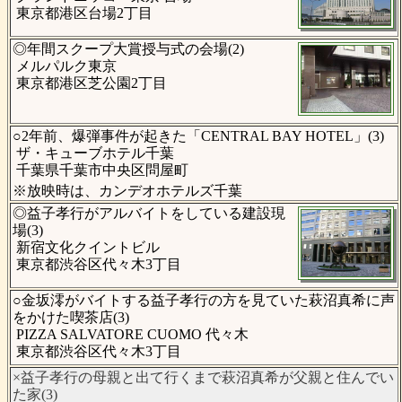
東京都港区台場2丁目
◎年間スクープ大賞授与式の会場(2)
メルパルク東京
東京都港区芝公園2丁目
○2年前、爆弾事件が起きた「CENTRAL BAY HOTEL」(3)
ザ・キューブホテル千葉
千葉県千葉市中央区問屋町
※放映時は、カンデオホテルズ千葉
◎益子孝行がアルバイトをしている建設現
場(3)
新宿文化クイントビル
東京都渋谷区代々木3丁目
○金坂澪がバイトする益子孝行の方を見ていた萩沼真希に声
をかけた喫茶店(3)
PIZZA SALVATORE CUOMO 代々木
東京都渋谷区代々木3丁目
×益子孝行の母親と出て行くまで萩沼真希が父親と住んでい
た家(3)