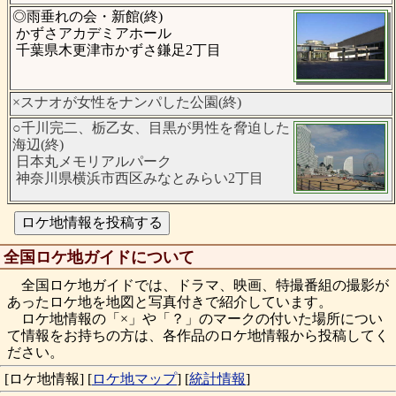
◎雨垂れの会・新館(終)
かずさアカデミアホール
千葉県木更津市かずさ鎌足2丁目
×スナオが女性をナンパした公園(終)
○千川完二、栃乙女、目黒が男性を脅迫した
海辺(終)
日本丸メモリアルパーク
神奈川県横浜市西区みなとみらい2丁目
全国ロケ地ガイドについて
全国ロケ地ガイドでは、ドラマ、映画、特撮番組の撮影が
あったロケ地を地図と写真付きで紹介しています。
ロケ地情報の「×」や「？」のマークの付いた場所につい
て情報をお持ちの方は、各作品のロケ地情報から投稿してく
ださい。
[ロケ地情報]
[
ロケ地マップ
]
[
統計情報
]