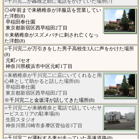
×千川完二が轟雄之助に電話をかけていた場所(7)
◎4年前まで来栖稚奈が洋服店を営業してい
た洋館(8)
早稲田奉仕園
東京都新宿区西早稲田2丁目
※来栖稚奈がスズメバチに刺され亡くなっ
た洋館(8)
○千川完二が万引きをした男子高校生3人に声をかけた場所
(8)
元町パセオ
神奈川県横浜市中区元町1丁目
○来栖稚奈が千川完二に店にいてくれると用
心棒として助かると話した場所(8)
早稲田奉仕園
東京都新宿区西早稲田2丁目
※千川完二と金坂澪が話してきた場所(8)
○千川完二が来栖稚奈と電話で話していたサ
ービスエリアの駐車場(8)
生田スタジオ
神奈川県川崎市多摩区菅仙谷3丁目
○千川完二が運転する車が走っていた高速道路(8)