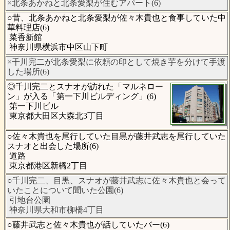
×北条あかねと北条愛梨が住むアパート(6)
○昔、北条あかねと北条愛梨が佐々木貴也と食事していた中
華料理店(6)
菜香新館
神奈川県横浜市中区山下町
×千川完二が北条愛梨に依頼の印として焼き芋を分けて手渡
した場所(6)
◎千川完二とスナオが訪れた「マルネロー
ン」が入る「第一下川ビルディング」(6)
第一下川ビル
東京都大田区大森北3丁目
○佐々木貴也を尾行していた目黒が藤井武志を尾行していた
スナオと出会した場所(6)
道路
東京都港区新橋2丁目
○千川完二、目黒、スナオが藤井武志に佐々木貴也と会って
いたことについて聞いた公園(6)
引地台公園
神奈川県大和市柳橋4丁目
○藤井武志と佐々木貴也が話していたバー(6)