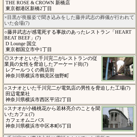
THE ROSE & CROWN 新橋店
東京都港区新橋2丁目
×目黒が喪服姿で聞き込みをした藤井武志の葬儀が行われて
いた会場(7)
○藤井武志が感電死する事故のあったレストラン「HEART
BEAT BEEF」(7)
D Lounge 国立
東京都国立市中1丁目
◎スナオといた千川完二がレストランの従
業員の女性を脅迫したアーケード街(7)
レアールつくの商店街
神奈川県横浜市鶴見区佃野町
○スナオといた千川完二が電気店の男性を脅迫した工場(7)
田辺電業社
神奈川県横浜市西区平沼2丁目
○スナオが小橋桃花から若林亮介のことを聞
いたカフェ(7)
カフェオムニバス
神奈川県横浜市中区本町6丁目