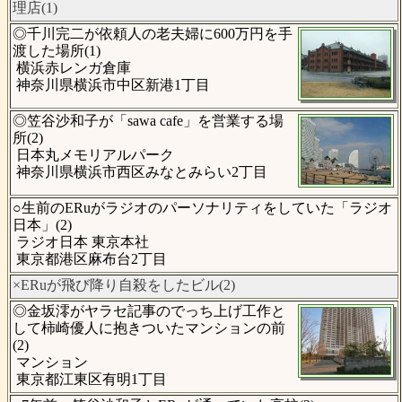
理店(1)
◎千川完二が依頼人の老夫婦に600万円を手
渡した場所(1)
横浜赤レンガ倉庫
神奈川県横浜市中区新港1丁目
◎笠谷沙和子が「sawa cafe」を営業する場
所(2)
日本丸メモリアルパーク
神奈川県横浜市西区みなとみらい2丁目
○生前のERuがラジオのパーソナリティをしていた「ラジオ
日本」(2)
ラジオ日本 東京本社
東京都港区麻布台2丁目
×ERuが飛び降り自殺をしたビル(2)
◎金坂澪がヤラセ記事のでっち上げ工作と
して柿崎優人に抱きついたマンションの前
(2)
マンション
東京都江東区有明1丁目