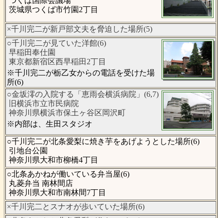
つくば国際会議場
茨城県つくば市竹園2丁目
×千川完二が新戸部文夫を脅迫した場所(5)
○千川完二が見ていた洋館(6)
早稲田奉仕園
東京都新宿区西早稲田2丁目
※千川完二が栃乙女からの電話を受けた場
所(6)
○金坂澪の入院する「恵雨会横浜病院」(6,7)
旧横浜市立市民病院
神奈川県横浜市保土ヶ谷区岡沢町
※内部は、生田スタジオ
○千川完二が北条愛梨に焼き芋をあげようとした場所(6)
引地台公園
神奈川県大和市柳橋4丁目
○北条あかねが働いている弁当屋(6)
丸菱弁当 南林間店
神奈川県大和市南林間7丁目
×千川完二とスナオが歩いていた場所(6)