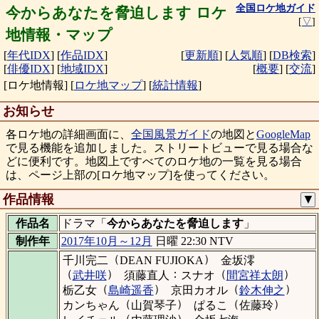
全国ロケ地ガイド
今からあなたを脅迫します ロケ
[
▽
]
地情報・マップ
[
年代IDX
]
[
作品IDX
]
[
更新順
]
[
人気順
]
[
DB検索
]
[
俳優IDX
]
[
地域IDX
]
[
概要
]
[
交流
]
[ロケ地情報]
[
ロケ地マップ
]
[
統計情報
]
お知らせ
各ロケ地の詳細画面に、
全国風景ガイド
の地図と
GoogleMap
で見る機能を追加しました。ストリートビューで見る場合な
どに便利です。地図上ですべてのロケ地の一覧を見る場合
は、ページ上部の[ロケ地マップ]を使ってください。
作品情報
▼
作品名
ドラマ「
今からあなたを脅迫します
」
制作年
2017年10月～12月
日曜 22:30 NTV
（
）
千川完二
DEAN FUJIOKA
金坂澪
（
）
：
（
）
武井咲
須藤直人
スナオ
間宮祥太朗
（
）
（
）
栃乙女
島崎遥香
京田カオル
鈴木伸之
（
）
（
）
カンちゃん
山賀琴子
ぱるこ
佐藤玲
（
）