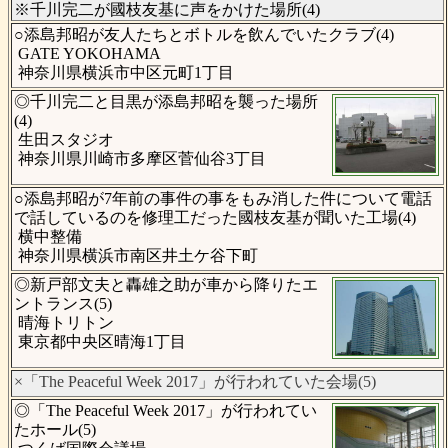
※千川完二が國枝友基に声をかけた場所(4)
○添島邦昭が友人たちとボトルを飲んでいたクラブ(4)
GATE YOKOHAMA
神奈川県横浜市中区元町1丁目
◎千川完二と目黒が添島邦昭を襲った場所
(4)
生田スタジオ
神奈川県川崎市多摩区菅仙谷3丁目
○添島邦昭が7年前の事件の事をもみ消した件について電話
で話しているのを修理工だった國枝友基が聞いた工場(4)
横中整備
神奈川県横浜市南区井土ケ谷下町
◎新戸部文夫と轟雄之助が車から降りたエ
ントランス(5)
晴海トリトン
東京都中央区晴海1丁目
×「The Peaceful Week 2017」が行われていた会場(5)
◎「The Peaceful Week 2017」が行われてい
たホール(5)