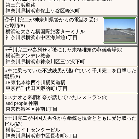
第三京浜道路
神奈川県横浜市保土ケ谷区峰沢町
◎千川完二が神奈川県警からの電話を受け
た埠頭(8)
横浜港大さん橋国際旅客ターミナル
神奈川県横浜市中区海岸通1丁目
○千川完二が参列せず後にした来栖稚奈の葬儀会場(8)
横浜聖アンデレ教会
神奈川県横浜市神奈川区三ツ沢下町
○車に乗っていた不波鉄男が逃げていく千川完二を目撃した
場所(8)
JR東北本線西今川橋架道橋
東京都千代田区鍛冶町1丁目
○スナオと来栖稚奈が話していたレストラン(8)
and people 神南
東京都渋谷区神南1丁目
○千川完二が中国人男性から拳銃を現金とともに受け取った
ビル(終)
横浜エイトセンタービル
神奈川県横浜市中区長者町8丁目