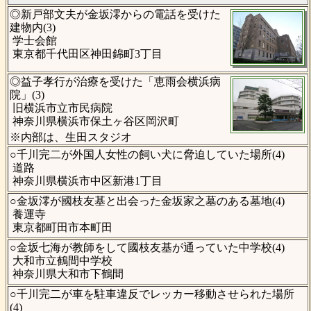
◎新戸部文夫が金坂澪からの電話を受けた
建物内(3)
学士会館
東京都千代田区神田錦町3丁目
◎益子孝行が治療を受けた「恵雨会横浜病
院」(3)
旧横浜市立市民病院
神奈川県横浜市保土ヶ谷区岡沢町
※内部は、生田スタジオ
○千川完二が外国人女性の飼い犬に脅迫していた場所(4)
道路
神奈川県横浜市中区新港1丁目
○金坂澪が國枝友基と出会った金坂家之墓のある墓地(4)
養運寺
東京都町田市本町田
○金坂七海が教師をして國枝友基が通っていた中学校(4)
大和市立鶴間中学校
神奈川県大和市下鶴間
○千川完二が車を駐車違反でレッカー移動させられた場所
(4)