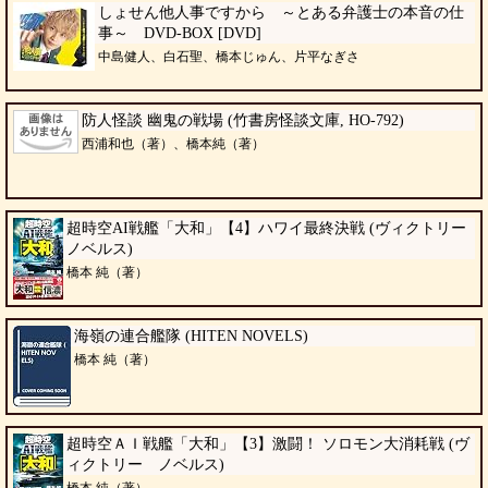
しょせん他人事ですから ～とある弁護士の本音の仕
事～ DVD-BOX [DVD]
中島健人、白石聖、橋本じゅん、片平なぎさ
防人怪談 幽鬼の戦場 (竹書房怪談文庫, HO-792)
西浦和也（著）、橋本純（著）
超時空AI戦艦「大和」【4】ハワイ最終決戦 (ヴィクトリー
ノベルス)
橋本 純（著）
海嶺の連合艦隊 (HITEN NOVELS)
橋本 純（著）
超時空ＡＩ戦艦「大和」【3】激闘！ ソロモン大消耗戦 (ヴ
ィクトリー ノベルス)