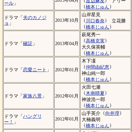
（
）
2015年04月
渡辺麻友
アリー
ール
」
（
）
橋本じゅん
山岸星見
ドラマ「
夫のカノジ
（
）
2013年10月
川口春奈
立花勝
ョ
」
（
）
橋本じゅん
萩尾秀一
（
）
高橋克実
ドラマ「
確証
」
2013年04月
大久保英輔
（
）
橋本じゅん
木下凜
（
）
仲間由紀恵
ドラマ「
恋愛ニート
」
2012年01月
神山純一郎
（
）
橋本じゅん
火田七瀬
（
）
木南晴夏
ドラマ「
家族八景
」
2012年01月
神波浩一郎
（
）
橋本じゅん
（
）
山手英介
向井理
ドラマ「
ハングリ
2012年01月
大楠義明
ー！
」
（
）
橋本じゅん