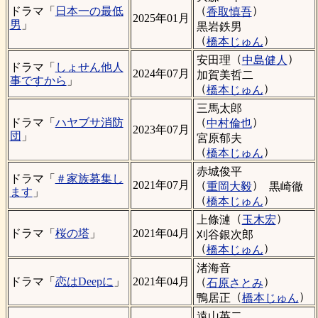
（
）
ドラマ「
日本一の最低
香取慎吾
2025年01月
男
」
黒岩鉄男
（
）
橋本じゅん
（
）
安田理
中島健人
ドラマ「
しょせん他人
2024年07月
加賀美哲二
事ですから
」
（
）
橋本じゅん
三馬太郎
（
）
ドラマ「
ハヤブサ消防
中村倫也
2023年07月
団
」
宮原郁夫
（
）
橋本じゅん
赤城俊平
ドラマ「
＃家族募集し
（
）
2021年07月
重岡大毅
黒崎徹
ます
」
（
）
橋本じゅん
（
）
上條漣
玉木宏
ドラマ「
桜の塔
」
2021年04月
刈谷銀次郎
（
）
橋本じゅん
渚海音
（
）
ドラマ「
恋はDeepに
」
2021年04月
石原さとみ
（
）
鴨居正
橋本じゅん
遠山英二