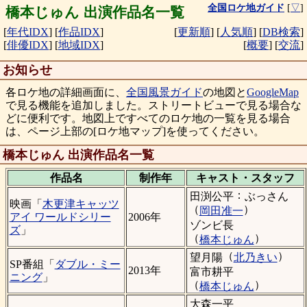
全国ロケ地ガイド
[
▽
]
橋本じゅん 出演作品名一覧
[
年代IDX
]
[
作品IDX
]
[
更新順
]
[
人気順
]
[
DB検索
]
[
俳優IDX
]
[
地域IDX
]
[
概要
]
[
交流
]
お知らせ
各ロケ地の詳細画面に、
全国風景ガイド
の地図と
GoogleMap
で見る機能を追加しました。ストリートビューで見る場合な
どに便利です。地図上ですべてのロケ地の一覧を見る場合
は、ページ上部の[ロケ地マップ]を使ってください。
橋本じゅん 出演作品名一覧
作品名
制作年
キャスト・
スタッフ
：
田渕公平
ぶっさん
映画「
木更津キャッツ
（
）
岡田准一
アイ ワールドシリー
2006年
ゾンビ長
ズ
」
（
）
橋本じゅん
（
）
望月陽
北乃きい
SP番組「
ダブル・ミー
2013年
富市耕平
ニング
」
（
）
橋本じゅん
大森一平