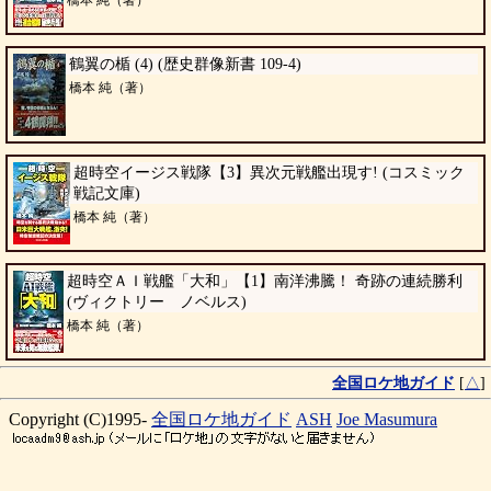
橋本 純（著）
鶴翼の楯 (4) (歴史群像新書 109-4)
橋本 純（著）
超時空イージス戦隊【3】異次元戦艦出現す! (コスミック
戦記文庫)
橋本 純（著）
超時空ＡＩ戦艦「大和」【1】南洋沸騰！ 奇跡の連続勝利
(ヴィクトリー ノベルス)
橋本 純（著）
全国ロケ地ガイド
[
△
]
Copyright (C)1995-
全国ロケ地ガイド
ASH
Joe Masumura