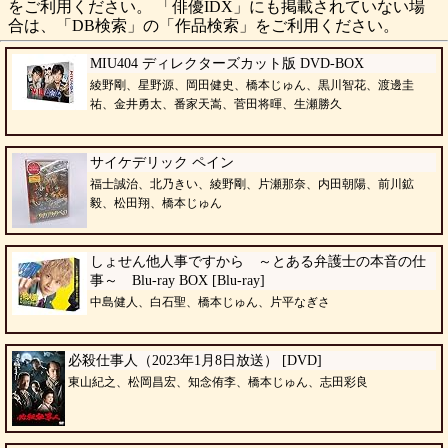
をご利用ください。 「俳優IDX」にも掲載されていない場
合は、「DB検索」の「作品検索」をご利用ください。
MIU404 ディレクターズカット版 DVD-BOX
綾野剛、星野源、岡田健史、橋本じゅん、黒川智花、渡邊圭
祐、金井勇太、番家天嵩、菅田将暉、生瀬勝久
サイケデリック ペイン
福士誠治、北乃きい、綾野剛、片瀬那奈、内田朝陽、前川鉱
毅、松田翔、橋本じゅん
しょせん他人事ですから ～とある弁護士の本音の仕
事～ Blu-ray BOX [Blu-ray]
中島健人、白石聖、橋本じゅん、片平なぎさ
必殺仕事人（2023年1月8日放送） [DVD]
東山紀之、松岡昌宏、知念侑李、橋本じゅん、志田彩良