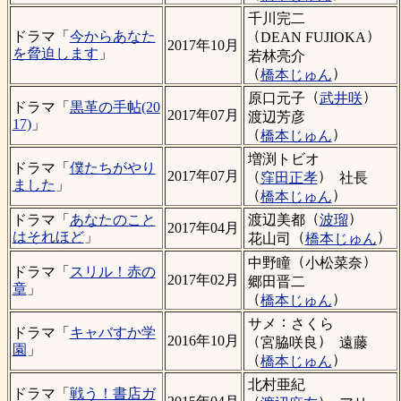
千川完二
（
）
ドラマ「
今からあなた
DEAN FUJIOKA
2017年10月
を脅迫します
」
若林亮介
（
）
橋本じゅん
（
）
原口元子
武井咲
ドラマ「
黒革の手帖(20
2017年07月
渡辺芳彦
17)
」
（
）
橋本じゅん
増渕トビオ
ドラマ「
僕たちがやり
（
）
2017年07月
窪田正孝
社長
ました
」
（
）
橋本じゅん
（
）
渡辺美都
波瑠
ドラマ「
あなたのこと
2017年04月
（
）
はそれほど
」
花山司
橋本じゅん
（
）
中野瞳
小松菜奈
ドラマ「
スリル！赤の
2017年02月
郷田晋二
章
」
（
）
橋本じゅん
：
サメ
さくら
ドラマ「
キャバすか学
（
）
2016年10月
宮脇咲良
遠藤
園
」
（
）
橋本じゅん
北村亜紀
ドラマ「
戦う！書店ガ