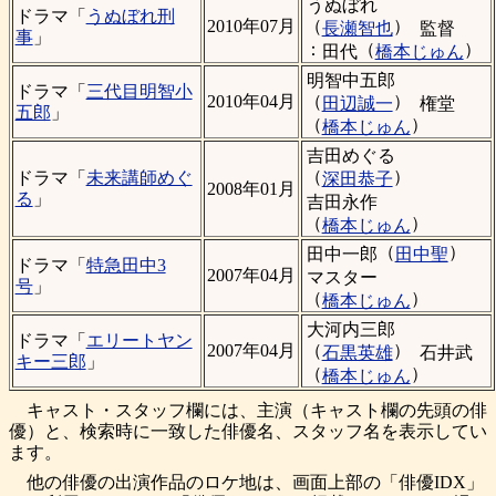
うぬぼれ
ドラマ「
うぬぼれ刑
（
）
2010年07月
長瀬智也
監督
事
」
：
（
）
田代
橋本じゅん
明智中五郎
ドラマ「
三代目明智小
（
）
2010年04月
田辺誠一
権堂
五郎
」
（
）
橋本じゅん
吉田めぐる
（
）
ドラマ「
未来講師めぐ
深田恭子
2008年01月
る
」
吉田永作
（
）
橋本じゅん
（
）
田中一郎
田中聖
ドラマ「
特急田中3
2007年04月
マスター
号
」
（
）
橋本じゅん
大河内三郎
ドラマ「
エリートヤン
（
）
2007年04月
石黒英雄
石井武
キー三郎
」
（
）
橋本じゅん
キャスト・スタッフ欄には、主演（キャスト欄の先頭の俳
優）と、検索時に一致した俳優名、スタッフ名を表示してい
ます。
他の俳優の出演作品のロケ地は、画面上部の「俳優IDX」