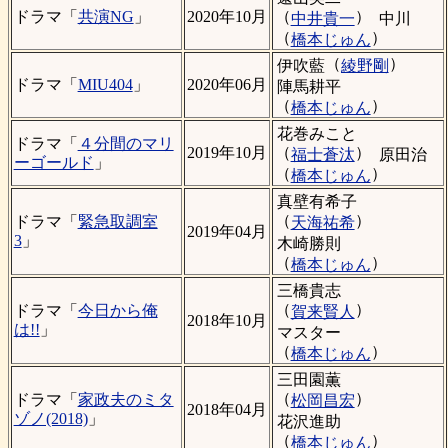
（
）
ドラマ「
共演NG
」
2020年10月
中井貴一
中川
（
）
橋本じゅん
（
）
伊吹藍
綾野剛
ドラマ「
MIU404
」
2020年06月
陣馬耕平
（
）
橋本じゅん
花巻みこと
ドラマ「
４分間のマリ
（
）
2019年10月
福士蒼汰
原田治
ーゴールド
」
（
）
橋本じゅん
真壁有希子
（
）
ドラマ「
緊急取調室
天海祐希
2019年04月
3
」
木崎勝則
（
）
橋本じゅん
三橋貴志
（
）
ドラマ「
今日から俺
賀来賢人
2018年10月
は!!
」
マスター
（
）
橋本じゅん
三田園薫
（
）
ドラマ「
家政夫のミタ
松岡昌宏
2018年04月
ゾノ(2018)
」
花沢進助
（
）
橋本じゅん