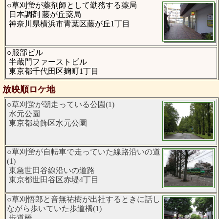
○草刈蛍が薬剤師として勤務する薬局
日本調剤 藤が丘薬局
神奈川県横浜市青葉区藤が丘1丁目
○服部ビル
半蔵門ファーストビル
東京都千代田区麹町1丁目
放映順ロケ地
○草刈蛍が朝走っている公園(1)
水元公園
東京都葛飾区水元公園
○草刈蛍が自転車で走っていた線路沿いの道
(1)
東急世田谷線沿いの道路
東京都世田谷区赤堤4丁目
○草刈悟郎と音無祐樹が出社するときに話し
ながら歩いていた歩道橋(1)
歩道橋