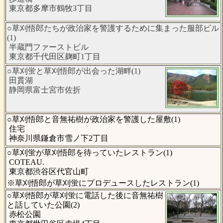
東京都多摩市鶴牧3丁目
○草刈悟郎たちが政治家を警護するために集まった服部ビル
(1)
半蔵門ファーストビル
東京都千代田区麹町1丁目
○草刈蛍と草刈悟郎が出会った湖畔(1)
田貫湖
静岡県富士宮市佐折
○草刈悟郎と音無祐樹が政治家を警護した屋敷(1)
住宅
神奈川県鎌倉市雪ノ下2丁目
○草刈蛍が草刈悟郎を待っていたレストラン(1)
COTEAU.
東京都渋谷区代官山町
※草刈悟郎が草刈蛍にプロデュースしたレストラン(1)
○草刈悟郎が草刈蛍に電話した後に音無祐樹
と話していた公園(2)
赤松公園