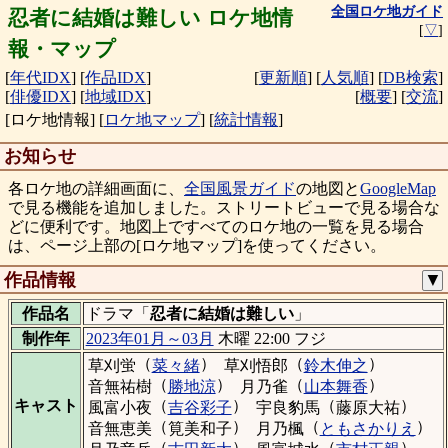
全国ロケ地ガイド
忍者に結婚は難しい ロケ地情
[
▽
]
報・マップ
[
年代IDX
]
[
作品IDX
]
[
更新順
]
[
人気順
]
[
DB検索
]
[
俳優IDX
]
[
地域IDX
]
[
概要
]
[
交流
]
[ロケ地情報]
[
ロケ地マップ
]
[
統計情報
]
お知らせ
各ロケ地の詳細画面に、
全国風景ガイド
の地図と
GoogleMap
で見る機能を追加しました。ストリートビューで見る場合な
どに便利です。地図上ですべてのロケ地の一覧を見る場合
は、ページ上部の[ロケ地マップ]を使ってください。
作品情報
▼
作品名
ドラマ「
忍者に結婚は難しい
」
制作年
2023年01月～03月
木曜 22:00 フジ
（
）
（
）
草刈蛍
菜々緒
草刈悟郎
鈴木伸之
（
）
（
）
音無祐樹
勝地涼
月乃雀
山本舞香
（
）
（
）
キャスト
風富小夜
吉谷彩子
宇良豹馬
藤原大祐
（
）
（
）
音無恵美
筧美和子
月乃楓
ともさかりえ
（
）
（
）