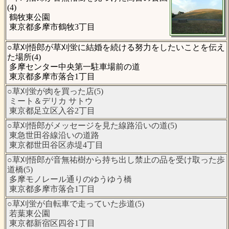
(4)
鶴牧東公園
東京都多摩市鶴牧3丁目
○草刈悟郎が草刈蛍に結婚を続ける努力をしたいことを伝え
た場所(4)
多摩センター中央第一駐車場前の道
東京都多摩市落合1丁目
○草刈蛍が肉を買った店(5)
ミート＆デリカ サトウ
東京都足立区入谷2丁目
○草刈悟郎がメッセージを見た線路沿いの道(5)
東急世田谷線沿いの道路
東京都世田谷区赤堤4丁目
○草刈悟郎が音無祐樹から持ち出し禁止の品を受け取った歩
道橋(5)
多摩モノレール通りのゆうゆう橋
東京都多摩市落合1丁目
○草刈蛍が自転車で走っていた歩道(5)
若葉東公園
東京都新宿区四谷1丁目