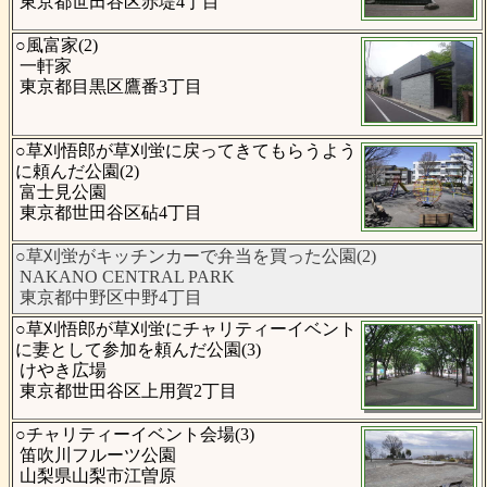
東京都世田谷区赤堤4丁目
○風富家(2)
一軒家
東京都目黒区鷹番3丁目
○草刈悟郎が草刈蛍に戻ってきてもらうよう
に頼んだ公園(2)
富士見公園
東京都世田谷区砧4丁目
○草刈蛍がキッチンカーで弁当を買った公園(2)
NAKANO CENTRAL PARK
東京都中野区中野4丁目
○草刈悟郎が草刈蛍にチャリティーイベント
に妻として参加を頼んだ公園(3)
けやき広場
東京都世田谷区上用賀2丁目
○チャリティーイベント会場(3)
笛吹川フルーツ公園
山梨県山梨市江曽原