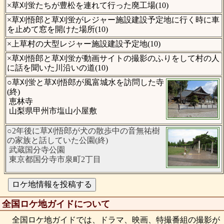
×草刈蛍たちが豊松を連れて行った廃工場(10)
×草刈悟郎と草刈蛍がレジャー施設建設予定地に行く時に車
を止めて窓を開けた場所(10)
×上草村の大型レジャー施設建設予定地(10)
×草刈悟郎と草刈蛍が動画サイトの撮影のふりをして村の人
に話を聞いた川沿いの道(10)
○草刈蛍と草刈悟郎が風富城水を訪問した寺
(終)
恵林寺
山梨県甲州市塩山小屋敷
○2年後に草刈悟郎が犬の散歩中の音無祐樹
の家族と話していた公園(終)
武蔵国分寺公園
東京都国分寺市泉町2丁目
全国ロケ地ガイドについて
全国ロケ地ガイドでは、ドラマ、映画、特撮番組の撮影が