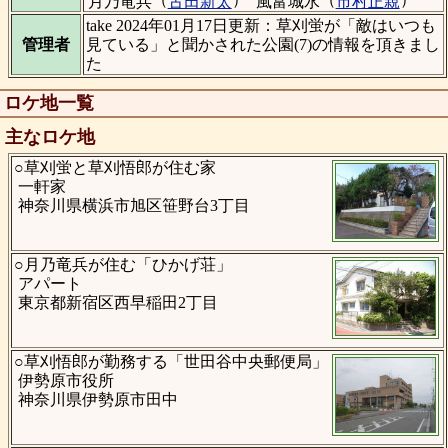
月乃竜兵
古田新太
風富城水
市村正親
take 2024年01月17日更新：草刈蛍が「敵はいつも
管理者
見ている」と聞かされた公園(7)の情報を頂きまし
た
ロケ地一覧
主なロケ地
○草刈蛍と草刈悟郎が住む家
一軒家
神奈川県横浜市旭区笹野台3丁目
○月乃竜兵が住む「ひかげ荘」
アパート
東京都新宿区西早稲田2丁目
○草刈悟郎が勤務する「世田谷中央郵便局」
伊勢原市役所
神奈川県伊勢原市田中