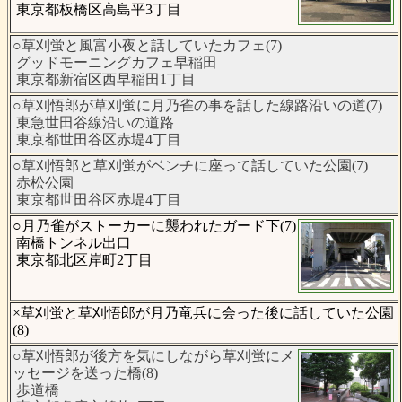
東京都板橋区高島平3丁目
○草刈蛍と風富小夜と話していたカフェ(7)
グッドモーニングカフェ早稲田
東京都新宿区西早稲田1丁目
○草刈悟郎が草刈蛍に月乃雀の事を話した線路沿いの道(7)
東急世田谷線沿いの道路
東京都世田谷区赤堤4丁目
○草刈悟郎と草刈蛍がベンチに座って話していた公園(7)
赤松公園
東京都世田谷区赤堤4丁目
○月乃雀がストーカーに襲われたガード下(7)
南橋トンネル出口
東京都北区岸町2丁目
×草刈蛍と草刈悟郎が月乃竜兵に会った後に話していた公園
(8)
○草刈悟郎が後方を気にしながら草刈蛍にメ
ッセージを送った橋(8)
歩道橋