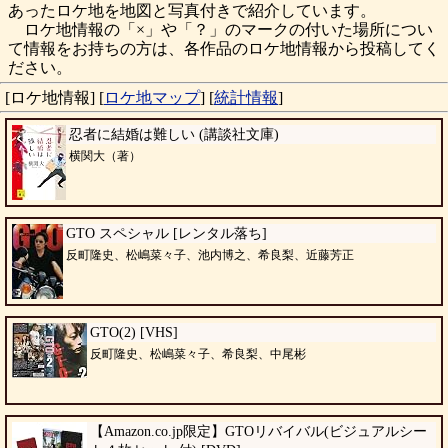
あったロケ地を地図と写真付きで紹介しています。
ロケ地情報の「×」や「？」のマークの付いた場所につい
て情報をお持ちの方は、各作品のロケ地情報から投稿してく
ださい。
[ロケ地情報]
[
ロケ地マップ
]
[
統計情報
]
忍者に結婚は難しい (講談社文庫)
横関大（著）
GTO スペシャル [レンタル落ち]
反町隆史、松嶋菜々子、池内博之、希良梨、近藤芳正
GTO(2) [VHS]
反町隆史、松嶋菜々子、希良梨、中尾彬
【Amazon.co.jp限定】GTOリバイバル(ビジュアルシー