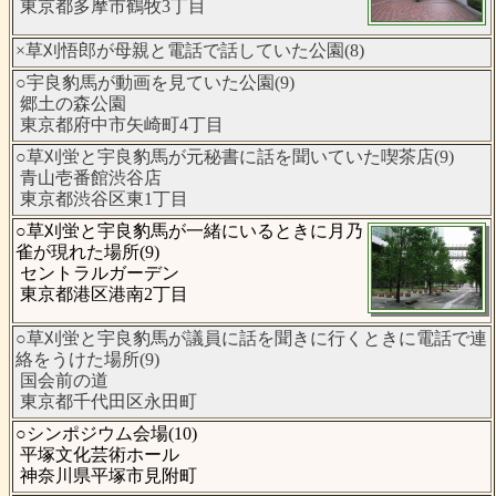
東京都多摩市鶴牧3丁目
×草刈悟郎が母親と電話で話していた公園(8)
○宇良豹馬が動画を見ていた公園(9)
郷土の森公園
東京都府中市矢崎町4丁目
○草刈蛍と宇良豹馬が元秘書に話を聞いていた喫茶店(9)
青山壱番館渋谷店
東京都渋谷区東1丁目
○草刈蛍と宇良豹馬が一緒にいるときに月乃
雀が現れた場所(9)
セントラルガーデン
東京都港区港南2丁目
○草刈蛍と宇良豹馬が議員に話を聞きに行くときに電話で連
絡をうけた場所(9)
国会前の道
東京都千代田区永田町
○シンポジウム会場(10)
平塚文化芸術ホール
神奈川県平塚市見附町