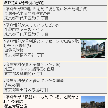
※都道414号線側の歩道
○草刈蛍が草刈悟郎を見て後を追い始めた場所(5)
皇居外苑半蔵門園地前の道
東京都千代田区麹町1丁目
○草刈悟郎が入っていったビル(5)
半蔵門ファーストビル
東京都千代田区麹町1丁目
○草刈悟郎が草刈蛍とメッセージで連絡を取
り合った場所(5)
四谷見附橋
東京都新宿区四谷1丁目
○音無祐樹が妻と子供といた店(6)
京王アートマン聖蹟桜ヶ丘店
東京都多摩市関戸1丁目
○音無祐樹が娘と歩いていた公園(6)
赤松公園
東京都世田谷区赤堤4丁目
○草刈蛍が「敵はいつも見ている」と聞かさ
れた公園(7)
都立赤塚公園