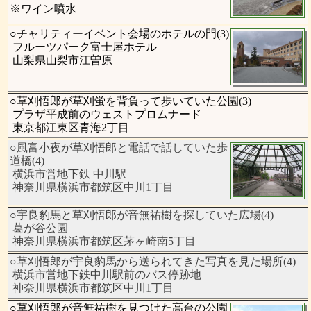
※ワイン噴水
○チャリティーイベント会場のホテルの門(3)
フルーツパーク富士屋ホテル
山梨県山梨市江曽原
○草刈悟郎が草刈蛍を背負って歩いていた公園(3)
プラザ平成前のウェストプロムナード
東京都江東区青海2丁目
○風富小夜が草刈悟郎と電話で話していた歩
道橋(4)
横浜市営地下鉄 中川駅
神奈川県横浜市都筑区中川1丁目
○宇良豹馬と草刈悟郎が音無祐樹を探していた広場(4)
葛が谷公園
神奈川県横浜市都筑区茅ヶ崎南5丁目
○草刈悟郎が宇良豹馬から送られてきた写真を見た場所(4)
横浜市営地下鉄中川駅前のバス停跡地
神奈川県横浜市都筑区中川1丁目
○草刈悟郎が音無祐樹を見つけた高台の公園