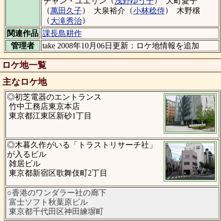
チャン・ユエリン
浅野ゆう子
大町愛子
（
）
（
）
萬田久子
大泉裕介
小林稔侍
木野穣
（
）
大滝秀治
関連作品
課長島耕作
管理者
take 2008年10月06日更新：ロケ地情報を追加
ロケ地一覧
主なロケ地
◎初芝電器のエントランス
竹中工務店東京本店
東京都江東区新砂1丁目
◎木暮久作がいる「トラストリサーチ社」
が入るビル
雑居ビル
東京都新宿区歌舞伎町2丁目
○香港のワンダラー社の廊下
富士ソフト秋葉原ビル
東京都千代田区神田練塀町