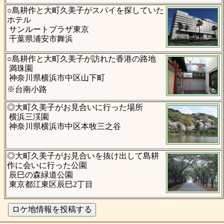
○島耕作と大町久美子がスパイを探していた
ホテル
サンルートプラザ東京
千葉県浦安市舞浜
○島耕作と大町久美子が訪れた香港の路地
満珠園
神奈川県横浜市中区山下町
※台南小路
◎大町久美子がお見合いに行った場所
横浜三渓園
神奈川県横浜市中区本牧三之谷
◎大町久美子がお見合いを抜け出して島耕
作に会いに行った公園
辰巳の森緑道公園
東京都江東区辰巳2丁目