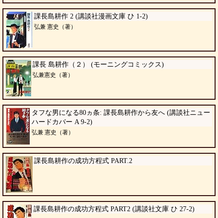
課長島耕作 2 (講談社漫画文庫 ひ 1-2)
弘兼 憲史（著）
課長 島耕作（２） (モーニングコミックス)
弘兼憲史（著）
タフな男になる80ヵ条: 課長島耕作から友へ (講談社ニュー
ハードカバー A 9-2)
弘兼 憲史（著）
課長島耕作の成功方程式 PART.2
課長島耕作の成功方程式 PART2 (講談社文庫 ひ 27-2)