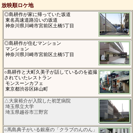
放映順ロケ地
◎島耕作が家に帰っていた坂道
東名高速道路沿いの坂道
神奈川県川崎市宮前区土橋5丁目
◎島耕作が住むマンション
マンション
神奈川県川崎市宮前区土橋5丁目
○島耕作と大町久美子が話しているのを盗撮
されていたレストラン
モンスーンカフェ
東京都渋谷区鉢山町
△大泉裕介が入院した初芝病院
埼玉県立大学
埼玉県越谷市三野宮
○馬島典子がいる銀座の「クラブのんのん」