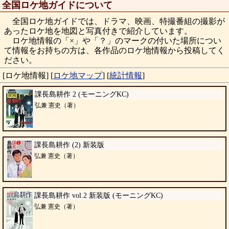
全国ロケ地ガイドについて
全国ロケ地ガイドでは、ドラマ、映画、特撮番組の撮影が
あったロケ地を地図と写真付きで紹介しています。
ロケ地情報の「×」や「？」のマークの付いた場所につい
て情報をお持ちの方は、各作品のロケ地情報から投稿してく
ださい。
[ロケ地情報]
[
ロケ地マップ
]
[
統計情報
]
課長島耕作 2 (モーニングKC)
弘兼 憲史（著）
課長島耕作 (2) 新装版
弘兼 憲史（著）
課長島耕作 vol.2 新装版 (モーニングKC)
弘兼 憲史（著）