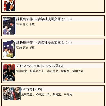
課長島耕作 5 (講談社漫画文庫 ひ 1-5)
弘兼 憲史（著）
課長島耕作 4 (講談社漫画文庫 ひ 1-4)
弘兼 憲史（著）
GTO スペシャル [レンタル落ち]
反町隆史、松嶋菜々子、池内博之、希良梨、近藤芳正
GTO(2) [VHS]
反町隆史、松嶋菜々子、希良梨、中尾彬