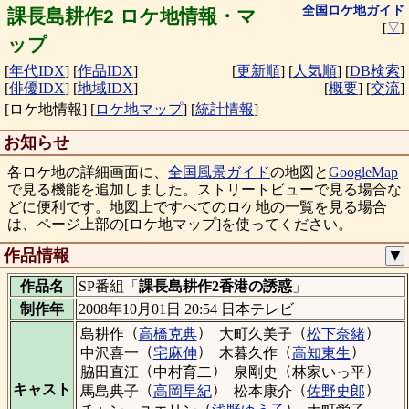
全国ロケ地ガイド
課長島耕作2 ロケ地情報・マ
[
▽
]
ップ
[
年代IDX
]
[
作品IDX
]
[
更新順
]
[
人気順
]
[
DB検索
]
[
俳優IDX
]
[
地域IDX
]
[
概要
]
[
交流
]
[ロケ地情報]
[
ロケ地マップ
]
[
統計情報
]
お知らせ
各ロケ地の詳細画面に、
全国風景ガイド
の地図と
GoogleMap
で見る機能を追加しました。ストリートビューで見る場合な
どに便利です。地図上ですべてのロケ地の一覧を見る場合
は、ページ上部の[ロケ地マップ]を使ってください。
作品情報
▼
作品名
SP番組「
課長島耕作2香港の誘惑
」
制作年
2008年10月01日 20:54 日本テレビ
（
）
（
）
島耕作
高橋克典
大町久美子
松下奈緒
（
）
（
）
中沢喜一
宅麻伸
木暮久作
高知東生
（
）
（
）
脇田直江
中村育二
泉剛史
林家いっ平
（
）
（
）
キャスト
馬島典子
高岡早紀
松本康介
佐野史郎
（
）