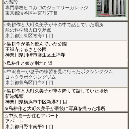
の階段
専門学校ヒコみづのジュエリーカレッジ
東京都渋谷区神宮前5丁目
○島耕作と大町久美子が車の中で話していた場所
船の科学館入口交差点
東京都江東区青海1丁目
○島耕作が娘と遊んでいた公園
王禅寺ふるさと公園
神奈川県川崎市麻生区王禅寺
×島耕作と娘が別れた道
○中沢喜一が息子の練習を見に行ったボクシングジム
ヨネクラボクシングジム
東京都豊島区目白2丁目
○島耕作と大町久美子が車を降りて話していた場所
新港埠頭
神奈川県横浜市中区新港2丁目
※島耕作と大町久美子が最後に写真を撮った場所
△中沢喜一が住むアパート
アパート
東京都日野市南平5丁目