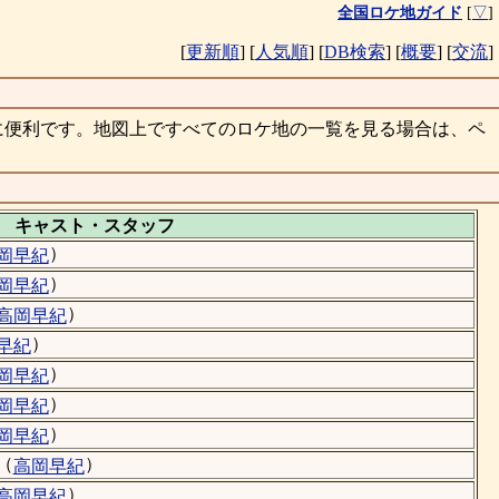
全国ロケ地ガイド
[
▽
]
[
更新順
]
[
人気順
]
[
DB検索
]
[
概要
]
[
交流
]
に便利です。地図上ですべてのロケ地の一覧を見る場合は、ペ
キャスト・
スタッフ
）
岡早紀
）
岡早紀
）
高岡早紀
）
早紀
）
岡早紀
）
岡早紀
）
岡早紀
（
）
高岡早紀
）
高岡早紀