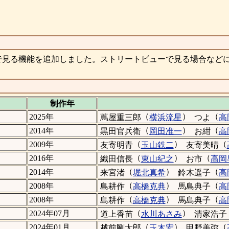
で見る機能を追加しました。ストリートビューで見る場合など
制作年
（
）
（
2025年
蔦屋重三郎
横浜流星
つよ
高
（
）
（
2014年
黒田官兵衛
岡田准一
お紺
高
（
）
（
2009年
友寄明青
玉山鉄二
友寄美晴
（
）
（
2016年
織田信長
東山紀之
お市
高岡
（
）
（
2014年
来宮渚
堀北真希
鈴木遥子
高
（
）
（
2008年
島耕作
高橋克典
馬島典子
高
（
）
（
2008年
島耕作
高橋克典
馬島典子
高
（
）
2024年07月
道上香苗
水川あさみ
清家浩子
（
）
（
2024年01月
越前剛太郎
玉木宏
甲野美弥