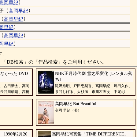
）
高岡早紀
（
）
子
高岡早紀
（
）
高岡早紀
）
岡早紀
（
）
高岡早紀
）
岡早紀
す。
、「DB検索」の「作品検索」をご利用ください。
かった DVD-
NHK正月時代劇 雪之丞変化 [レンタル落
ち]
、古田新太、高岡
滝沢秀明、戸田恵梨香、高岡早紀、嶋田久作、
長谷川朝晴、高橋
泉谷しげる、大杉漣、市川左團次、中尾彬
高岡早紀 But Beautiful
高岡 早紀（著）
990年2月26
高岡早紀写真集「TIME DIFFERENCE」