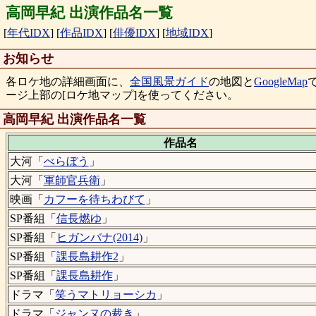
高岡早紀 出演作品名一覧
[
年代IDX
]
[
作品IDX
]
[
俳優IDX
]
[
地域IDX
]
お知らせ
各ロケ地の詳細画面に、
全国風景ガイド
の地図と
GoogleMap
ージ上部の[ロケ地マップ]を使ってください。
高岡早紀 出演作品名一覧
作品名
大河「
べらぼう
」
大河「
軍師官兵衛
」
映画「
カフーを待ちわびて
」
SP番組「
信長燃ゆ
」
SP番組「
ヒガンバナ(2014)
」
SP番組「
課長島耕作2
」
SP番組「
課長島耕作
」
ドラマ「
笑うマトリョーシカ
」
ドラマ「
ジャンヌの裁き
」