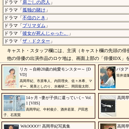
ドラマ「
肩ごしの恋人
」
ドラマ「
孤独の賭け
」
ドラマ「
不信のとき
」
ドラマ「
プリマダム
」
ドラマ「
彼女が死んじゃった。
」
ドラマ「
ザ・ドクター
」
キャスト・スタッフ欄には、主演（キャスト欄の先頭の俳優
他の俳優の出演作品のロケ地は、画面上部の「俳優IDX」を
リカ ～自称28歳の純愛モンスター～ [D
バタアシ
VD]
筒井道
高岡早紀、市原隼人、内田理央、佐々木希、マ
ギー、尾美としのり、水橋研二、岡田龍太郎、
山本直寛
14ヶ月 ~妻が子供に還っていく~ Vol.
高岡早紀
1 [VHS]
高岡早紀、中村俊介、酒井若菜、戸田恵
子、石黒賢
WAOOOO!! 高岡早紀写真集
高岡早紀