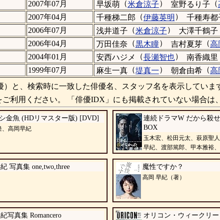
（
）
（
2007年07月
早坂萌
米倉涼子
室野るり子
（
）
2007年04月
千種梯二郎
伊藤英明
千種寿都
（
）
2006年07月
浅井道子
米倉涼子
大澤千鶴子
（
）
（
2006年04月
万田佳奈
黒木瞳
吉村夏芽
高
（
）
2004年01月
安西ハジメ
長瀬智也
南香織里
（
）
（
1999年07月
麻生一真
堤真一
朝倉由希
高
）と、検索時に一致した俳優名、スタッフ名を表示していま
ご利用ください。 「俳優IDX」にも掲載されていない場合は
金魚 (HDリマスター版) [DVD]
連続ドラマW だから殺せな
BOX
隆、高岡早紀
玉木宏、松田元太、萩原聖人
早紀、渡部篤郎、甲本雅裕、
努、金井勇太
 写真集 one,two,three
魔性ですか？
高岡 早紀（著）
写真集 Romancero
オリコン・ウィークリー 1