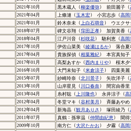
（
）
（
2021年10月
黒木蔵人
柳楽優弥
前田麗子
（
）
（
2021年04月
上條漣
玉木宏
小宮志歩
高岡
（
）
2021年01月
鈴木奈未
上白石萌音
ウエクサ
（
）
（
2018年07月
碑文谷翔
窪田正孝
加賀美香
（
）
（
2018年04月
江戸川音
杉咲花
馳利恵
高岡
（
）
2017年10月
伊佐山菜美
綾瀬はるか
落合夏
（
）
2017年04月
貴族探偵
相葉雅紀
本宮真知子
（
）
2017年01月
高梨あすか
西内まりや
桜木夕
（
）
2016年10月
大門未知子
米倉涼子
四葉美麗
（
）
（
2015年07月
紗崎玲奈
北川景子
矢吹洋子
（
）
2013年10月
山岸星見
川口春奈
間宮由香里
（
）
（
2013年04月
糸村聡
上川隆也
永井涼子
高
（
）
2012年04月
冬堂マキ
谷村美月
斉藤あやめ
（
）
（
2012年04月
新海晶
観月ありさ
塚田綾乃
：
（
）
2011年07月
真鶴
孫寧温
仲間由紀恵
聞得
（
）
（
2009年10月
南方仁
大沢たかお
夕霧
高岡