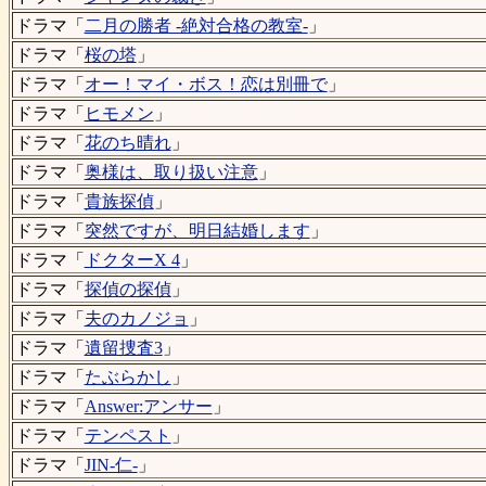
ドラマ「
二月の勝者 -絶対合格の教室-
」
ドラマ「
桜の塔
」
ドラマ「
オー！マイ・ボス！恋は別冊で
」
ドラマ「
ヒモメン
」
ドラマ「
花のち晴れ
」
ドラマ「
奥様は、取り扱い注意
」
ドラマ「
貴族探偵
」
ドラマ「
突然ですが、明日結婚します
」
ドラマ「
ドクターX 4
」
ドラマ「
探偵の探偵
」
ドラマ「
夫のカノジョ
」
ドラマ「
遺留捜査3
」
ドラマ「
たぶらかし
」
ドラマ「
Answer:アンサー
」
ドラマ「
テンペスト
」
ドラマ「
JIN-仁-
」