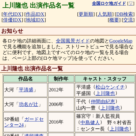
全国ロケ地ガイド
[
▽
]
上川隆也 出演作品名一覧
[
年代IDX
]
[
作品IDX
]
[
更新順
]
[
人気順
]
[
DB検索
]
[
俳優IDX
]
[
地域IDX
]
[
概要
]
[
交流
]
お知らせ
各ロケ地の詳細画面に、
全国風景ガイド
の地図と
GoogleMap
で見る機能を追加しました。ストリートビューで見る場合な
どに便利です。地図上ですべてのロケ地の一覧を見る場合
は、ページ上部の[ロケ地マップ]を使ってください。
上川隆也 出演作品名一覧
作品名
制作年
キャスト・
スタッフ
（
）
平清盛
松山ケンイチ
大河「
平清盛
」
2012年
（
）
平盛国
上川隆也
（
）
千代
仲間由紀恵
大河「
功名が辻
」
2006年
（
）
山内一豊
上川隆也
：
篠宮守
新人監視員
SP番組「
ガードセ
（
）
2016年
中島健人
野々村省吾
ンター24
」
：
（
）
センター長
上川隆也