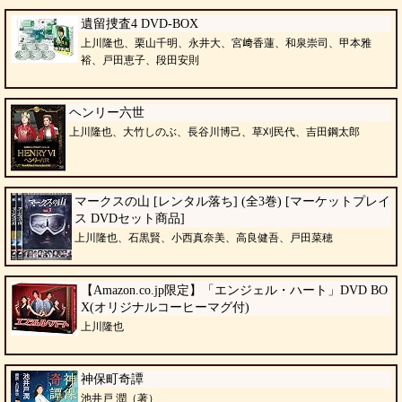
遺留捜査4 DVD-BOX
上川隆也、栗山千明、永井大、宮﨑香蓮、和泉崇司、甲本雅
裕、戸田恵子、段田安則
ヘンリー六世
上川隆也、大竹しのぶ、長谷川博己、草刈民代、吉田鋼太郎
マークスの山 [レンタル落ち] (全3巻) [マーケットプレイ
ス DVDセット商品]
上川隆也、石黒賢、小西真奈美、高良健吾、戸田菜穂
【Amazon.co.jp限定】「エンジェル・ハート」DVD BO
X(オリジナルコーヒーマグ付)
上川隆也
神保町奇譚
池井戸 潤（著）