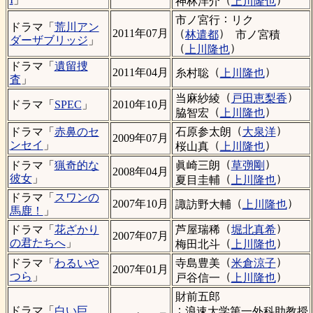
神林洋介
上川隆也
：
市ノ宮行
リク
ドラマ「
荒川アン
（
）
2011年07月
林遣都
市ノ宮積
ダーザブリッジ
」
（
）
上川隆也
ドラマ「
遺留捜
（
）
2011年04月
糸村聡
上川隆也
査
」
（
）
当麻紗綾
戸田恵梨香
ドラマ「
SPEC
」
2010年10月
（
）
脇智宏
上川隆也
（
）
石原参太朗
大泉洋
ドラマ「
赤鼻のセ
2009年07月
（
）
ンセイ
」
桜山真
上川隆也
（
）
眞崎三朗
草彅剛
ドラマ「
猟奇的な
2008年04月
（
）
彼女
」
夏目圭輔
上川隆也
ドラマ「
スワンの
（
）
2007年10月
諏訪野大輔
上川隆也
馬鹿！
」
（
）
芦屋瑞稀
堀北真希
ドラマ「
花ざかり
2007年07月
（
）
の君たちへ
」
梅田北斗
上川隆也
（
）
寺島豊美
米倉涼子
ドラマ「
わるいや
2007年01月
（
）
つら
」
戸谷信一
上川隆也
財前五郎
：
ドラマ「
白い巨
浪速大学第一外科助教授