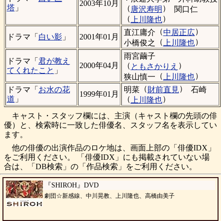
2003年10月
塔
」
（
）
唐沢寿明
関口仁
（
）
上川隆也
（
）
直江庸介
中居正広
ドラマ「
白い影
」
2001年01月
（
）
小橋俊之
上川隆也
雨宮繭子
ドラマ「
君が教え
（
）
2000年04月
ともさかりえ
てくれたこと
」
（
）
狭山慎一
上川隆也
（
）
明菜
財前直見
石崎
ドラマ「
お水の花
1999年01月
（
）
道
」
上川隆也
キャスト・スタッフ欄には、主演（キャスト欄の先頭の俳
優）と、検索時に一致した俳優名、スタッフ名を表示してい
ます。
他の俳優の出演作品のロケ地は、画面上部の「俳優IDX」
をご利用ください。 「俳優IDX」にも掲載されていない場
合は、「DB検索」の「作品検索」をご利用ください。
『SHIROH』DVD
劇団☆新感線、中川晃教、上川隆也、高橋由美子