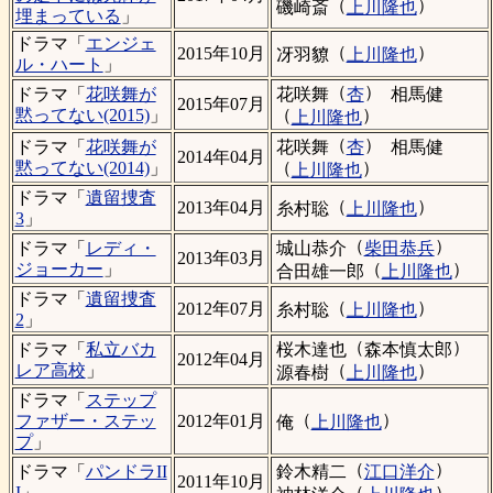
（
）
磯崎斎
上川隆也
埋まっている
」
ドラマ「
エンジェ
（
）
2015年10月
冴羽䝤
上川隆也
ル・ハート
」
（
）
花咲舞
杏
相馬健
ドラマ「
花咲舞が
2015年07月
（
）
黙ってない(2015)
」
上川隆也
（
）
花咲舞
杏
相馬健
ドラマ「
花咲舞が
2014年04月
（
）
黙ってない(2014)
」
上川隆也
ドラマ「
遺留捜査
（
）
2013年04月
糸村聡
上川隆也
3
」
（
）
城山恭介
柴田恭兵
ドラマ「
レディ・
2013年03月
（
）
ジョーカー
」
合田雄一郎
上川隆也
ドラマ「
遺留捜査
（
）
2012年07月
糸村聡
上川隆也
2
」
（
）
桜木達也
森本慎太郎
ドラマ「
私立バカ
2012年04月
（
）
レア高校
」
源春樹
上川隆也
ドラマ「
ステップ
（
）
ファザー・ステッ
2012年01月
俺
上川隆也
プ
」
（
）
鈴木精二
江口洋介
ドラマ「
パンドラII
2011年10月
（
）
I
」