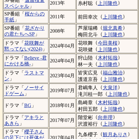
SP番組「
遺留捜査
（
）
2013年
糸村聡
上川隆也
スペシャル
」
SP番組「
桜からの
（
）
2011年
前田幸次
上川隆也
手紙
」
（
）
芦屋瑞稀
堀北真希
SP番組「
花ざかり
2008年
（
）
の君たちへSP
」
梅田北斗
上川隆也
（
）
花咲舞
今田美桜
ドラマ「
花咲舞が
2024年04月
（
）
黙ってない(2024)
」
花咲健
上川隆也
（
）
狩山陸
木村拓哉
ドラマ「
Believe -君
2024年04月
（
）
にかける橋-
」
林一夫
上川隆也
（
）
皆実広見
福山雅治
ドラマ「
ラストマ
2023年04月
（
）
ン
」
護道京吾
上川隆也
（
）
君嶋隼人
大泉洋
ドラマ「
ノーサイ
2019年07月
（
）
ドゲーム
」
滝川桂一郎
上川隆也
（
）
島崎章
木村拓哉
ドラマ「
BG
」
2018年01月
（
）
村田五郎
上川隆也
（
）
階堂彬
向井理
ドラマ「
アキラと
2017年07月
（
）
あきら
」
沢渡裕行
上川隆也
ドラマ「
櫻子さん
（
）
九条櫻子
観月ありさ
の足下には死体が
2017年04月