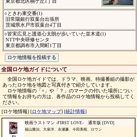
東京都北区桐ケ丘1丁目
○ときわ東交番(1)
旧常陽銀行双葉台出張所
茨城県水戸市双葉台4丁目
○皆実広見と護道心太朗が歩いていた並木道(1)
NTT中央研修センタ
東京都調布市入間町1丁目
全国ロケ地ガイドについて
全国ロケ地ガイドでは、ドラマ、映画、特撮番組の撮影が
あったロケ地を地図と写真付きで紹介しています。
ロケ地情報の「×」や「？」のマークの付いた場所につい
て情報をお持ちの方は、各作品のロケ地情報から投稿してく
ださい。
[ロケ地情報]
[
ロケ地マップ
]
[
統計情報
]
映画ラストマン -FIRST LOVE- 通常版 [DVD]
福山雅治、大泉洋、永瀬廉、今田美桜、ロウン