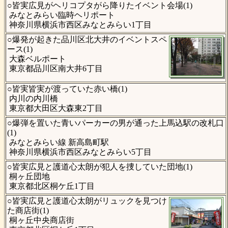
○皆実広⾒がヘリコプタがら降りたイベント会場(1)
みなとみらい臨時ヘリポート
神奈川県横浜市西区みなとみらい1丁目
○爆発が起きた品川区北大井のイベントスペ
ース(1)
大森ベルポート
東京都品川区南大井6丁目
○皆実皆実が渡っていた赤い橋(1)
内川の内川橋
東京都大田区大森東2丁目
○爆弾を置いた青いパーカーの男が通った上馬込駅の改札口
(1)
みなとみらい線 新高島町駅
神奈川県横浜市西区みなとみらい5丁目
○皆実広見と護道心太朗が犯人を捜していた団地(1)
桐ヶ丘団地
東京都北区桐ケ丘1丁目
○皆実広見と護道心太朗がリュックを見つけ
た商店街(1)
桐ヶ丘中央商店街