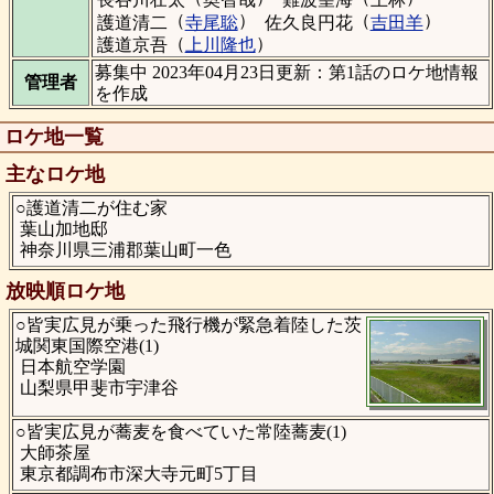
（
）
（
）
護道清二
寺尾聡
佐久良円花
吉田羊
（
）
護道京吾
上川隆也
募集中 2023年04月23日更新：第1話のロケ地情報
管理者
を作成
ロケ地一覧
主なロケ地
○護道清二が住む家
葉山加地邸
神奈川県三浦郡葉山町一色
放映順ロケ地
○皆実広⾒が乗った飛行機が緊急着陸した茨
城関東国際空港(1)
日本航空学園
山梨県甲斐市宇津谷
○皆実広⾒が蕎麦を食べていた常陸蕎麦(1)
大師茶屋
東京都調布市深大寺元町5丁目