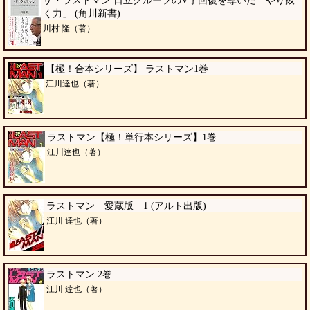
ザ・ラストマン 日立グループのV字回復を導いた「やり抜
く力」 (角川新書)
川村 隆（著）
【極！合本シリーズ】 ラストマン1巻
江川達也（著）
ラストマン【極！単行本シリーズ】1巻
江川達也（著）
ラストマン 愛蔵版 1 (アルト出版)
江川 達也（著）
ラストマン 2巻
江川 達也（著）