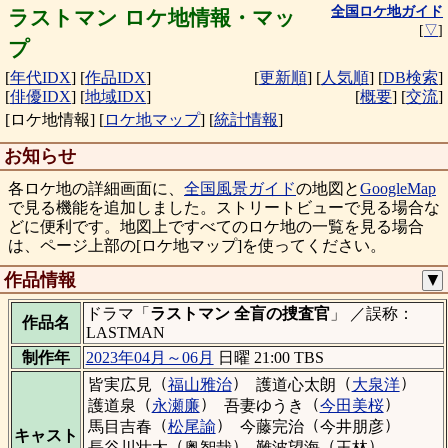
全国ロケ地ガイド
ラストマン ロケ地情報・マッ
[
▽
]
プ
[
年代IDX
]
[
作品IDX
]
[
更新順
]
[
人気順
]
[
DB検索
]
[
俳優IDX
]
[
地域IDX
]
[
概要
]
[
交流
]
[ロケ地情報]
[
ロケ地マップ
]
[
統計情報
]
お知らせ
各ロケ地の詳細画面に、
全国風景ガイド
の地図と
GoogleMap
で見る機能を追加しました。ストリートビューで見る場合な
どに便利です。地図上ですべてのロケ地の一覧を見る場合
は、ページ上部の[ロケ地マップ]を使ってください。
作品情報
▼
ドラマ「
ラストマン 全盲の捜査官
」 ／誤称：
作品名
LASTMAN
制作年
2023年04月～06月
日曜 21:00 TBS
（
）
（
）
皆実広見
福山雅治
護道心太朗
大泉洋
（
）
（
）
護道泉
永瀬廉
吾妻ゆうき
今田美桜
（
）
（
）
馬目吉春
松尾諭
今藤完治
今井朋彦
キャスト
（
）
（
）
長谷川壮太
奥智哉
難波望海
王林