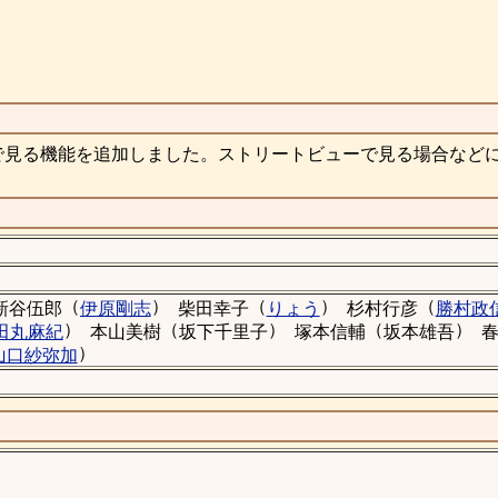
で見る機能を追加しました。ストリートビューで見る場合など
（
）
（
）
（
新谷伍郎
伊原剛志
柴田幸子
りょう
杉村行彦
勝村政
）
（
）
（
）
田丸麻紀
本山美樹
坂下千里子
塚本信輔
坂本雄吾
）
山口紗弥加