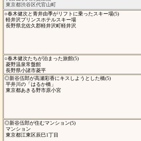
東京都渋谷区代官山町
○春木健次と青井由季がリフトに乗ったスキー場(5)
軽井沢プリンスホテルスキー場
長野県北佐久郡軽井沢町軽井沢
○春木健次たちが泊まった旅館(5)
菱野温泉常盤館
長野県小諸市菱平
◎新谷伍郎が高瀬彩香にキスしようとした橋(5)
平井川の「はるか橋」
東京都あきる野市原小宮
◎新谷伍郎が住むマンション(5)
マンション
東京都江東区辰巳1丁目