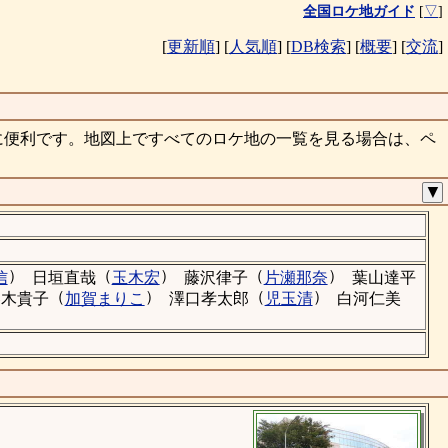
全国ロケ地ガイド
[
▽
]
[
更新順
]
[
人気順
]
[
DB検索
]
[
概要
]
[
交流
]
に便利です。地図上ですべてのロケ地の一覧を見る場合は、ペ
▼
）
（
）
（
）
信
日垣直哉
玉木宏
藤沢律子
片瀬那奈
葉山達平
（
）
（
）
春木貴子
加賀まりこ
澤口孝太郎
児玉清
白河仁美