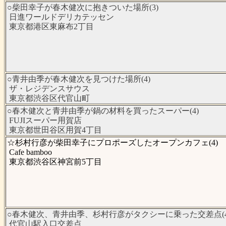
○柴田幸子が春木健次に抱きついた場所(3)
日進ワールドデリカテッセン
東京都港区東麻布2丁目
○青井由季が春木健次を見つけた場所(4)
ザ・レジデンスサウス
東京都渋谷区代官山町
○春木健次と青井由季が鍋の材料を買ったスーパー(4)
FUJIスーパー用賀店
東京都世田谷区用賀4丁目
☆杉村行彦が柴田幸子にプロポーズしたオープンカフェ(4)
Cafe bamboo
東京都渋谷区神宮前5丁目
○春木健次、青井由季、杉村行彦がタクシーに乗った交差点(4
代官山駅入口交差点