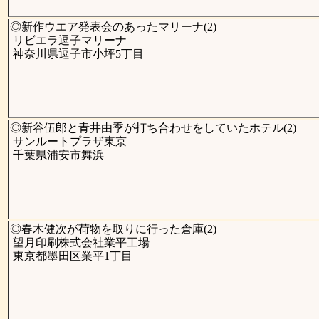
◎新作ウエア発表会のあったマリーナ(2)
リビエラ逗子マリーナ
神奈川県逗子市小坪5丁目
◎新谷伍郎と青井由季が打ち合わせをしていたホテル(2)
サンルートプラザ東京
千葉県浦安市舞浜
◎春木健次が荷物を取りに行った倉庫(2)
望月印刷株式会社業平工場
東京都墨田区業平1丁目