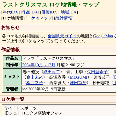
ラストクリスマス ロケ地情報・マップ
[
年代IDX
]
[
作品IDX
]
[
俳優IDX
]
[
地域IDX
]
[ロケ地情報]
[
ロケ地マップ
]
[
統計情報
]
お知らせ
各ロケ地の詳細画面に、
全国風景ガイド
の地図と
GoogleMap
ージ上部の[ロケ地マップ]を使ってください。
作品情報
作品名
ドラマ「
ラストクリスマス
」
制作年
2004年10月～12月
月曜 21:00 フジ
（
）
（
）
春木健次
織田裕二
青井由季
矢田亜希子
（
）
（
）
（
キャスト
森山未來
高瀬彩香
MEGUMI
須藤恭子
（
）
（
）
（
桜井幸子
西条雅人
津田寛治
松田志穂
管理者
joe 2005年02月19日更新
ロケ地一覧
☆ハートスポーツ
旧ジェトロニクス横浜オフィス