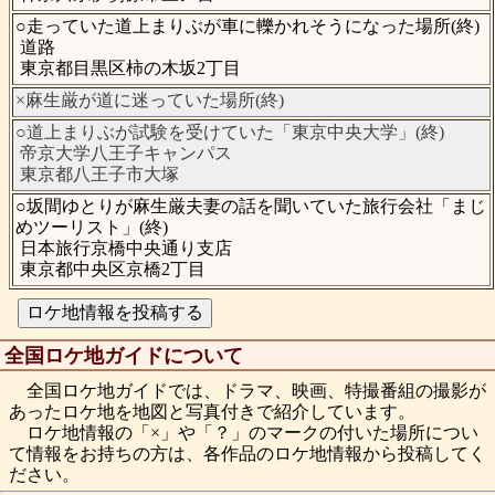
○走っていた道上まりぶが車に轢かれそうになった場所(終)
道路
東京都目黒区柿の木坂2丁目
×麻生厳が道に迷っていた場所(終)
○道上まりぶが試験を受けていた「東京中央大学」(終)
帝京大学八王子キャンパス
東京都八王子市大塚
○坂間ゆとりが麻生厳夫妻の話を聞いていた旅行会社「まじ
めツーリスト」(終)
日本旅行京橋中央通り支店
東京都中央区京橋2丁目
全国ロケ地ガイドについて
全国ロケ地ガイドでは、ドラマ、映画、特撮番組の撮影が
あったロケ地を地図と写真付きで紹介しています。
ロケ地情報の「×」や「？」のマークの付いた場所につい
て情報をお持ちの方は、各作品のロケ地情報から投稿してく
ださい。