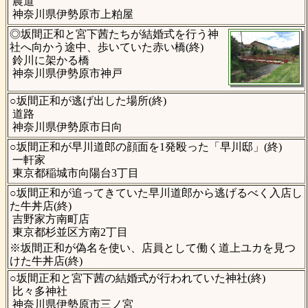
農道
神奈川県伊勢原市上粕屋
◎坂間正和と宮下茜たちが結婚式を行う神
社へ向かう途中、歩いていた赤い橋(終)
鈴川に架かる橋
神奈川県伊勢原市神戸
○坂間正和が逃げ出した場所(終)
道路
神奈川県伊勢原市日向
○坂間正和が早川道郎の顔面を1発殴った「早川邸」(終)
一軒家
東京都稲城市向陽台3丁目
○坂間正和が追ってきていた早川道郎から逃げるべく入店し
た牛丼店(終)
吉野家方南町店
東京都杉並区方南2丁目
※坂間正和が偽名を使い、店員として働く道上ユカを見つ
けた牛丼店(終)
○坂間正和と宮下茜の結婚式が行われていた神社(終)
比々多神社
神奈川県伊勢原市三ノ宮