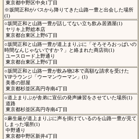
東京都中野区中央1丁目
※坂間正和がバスから降りてきた山路一豊と出会した場所
(1)
○坂間正和と山路一豊が話してない立ち飲み居酒屋(1)
ヤリキ上野総本店
東京都台東区上野6丁目
○坂間正和と山路一豊が道上まりぶに「そろそろおっぱいの
時間なんじゃないですか？」と絡まれた商店街(1)
ユースロード上野通り
東京都台東区上野6丁目
○坂間正和と山路一豊が飲み物2本で高額な請求を受けた
VIPラウンジ「ウーマンウーマン」(1)
美香の部屋
東京都杉並区高円寺南4丁目
○道上まりぶが舎弟に宣伝の発声練習をさせていた場所(1)
道路
東京都杉並区高円寺南4丁目
○麻生厳が道上まりぶに声を掛けているのを山路一豊が見て
しまった場所(1)
中野通り
東京都中野区新井4丁目