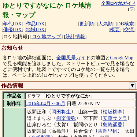
全国ロケ地ガイド
ゆとりですがなにか ロケ地情
[
▽
]
報・マップ
[
年代IDX
]
[
作品IDX
]
[
更新順
]
[
人気順
]
[
DB検索
]
[
俳優IDX
]
[
地域IDX
]
[
概要
]
[
交流
]
[ロケ地情報]
[
ロケ地マップ
]
[
統計情報
]
お知らせ
各ロケ地の詳細画面に、
全国風景ガイド
の地図と
GoogleMap
で見る機能を追加しました。ストリートビューで見る場合な
どに便利です。地図上ですべてのロケ地の一覧を見る場合
は、ページ上部の[ロケ地マップ]を使ってください。
作品情報
▼
作品名
ドラマ「
ゆとりですがなにか
」
制作年
2016年04月～06月
日曜 22:30 NTV
（
）
（
）
坂間正和
岡田将生
山路一豊
松坂桃李
（
）
（
）
道上まりぶ
柳楽優弥
宮下茜
安藤サクラ
（
）
（
）
山岸ひろむ
太賀
坂間ゆとり
島崎遥香
（
）
（
）
坂間宗貴
高橋洋
佐倉悦子
吉岡里帆
太田
（
）
（
）