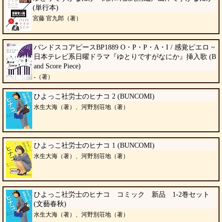
(単行本)
宮藤 官九郎（著）
バンドスコアピースBP1889 O・P・P・A・I / 感覚ピエロ ~
日本テレビ系日曜ドラマ『ゆとりですがなにか』挿入歌 (B
and Score Piece)
-（著）
ひよっこ社労士のヒナコ 2 (BUNCOMI)
水生大海（著）、河野別荘地（著）
ひよっこ社労士のヒナコ 1 (BUNCOMI)
水生大海（著）、河野別荘地（著）
ひよっこ社労士のヒナコ コミック 新品 1-2巻セット
(文藝春秋)
水生大海（著）、河野別荘地（著）