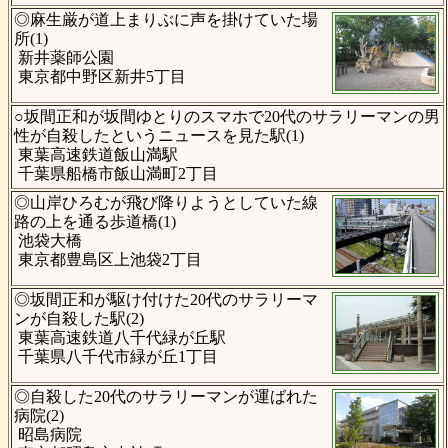
◎麻生厳が道上まりぶに声を掛けていた場
所(1)
新井薬師公園
東京都中野区新井5丁目
○坂間正和が坂間ゆとりのスマホで20代のサラリーマンの男
性が自殺したというニュースを見た駅(1)
東葉高速鉄道飯山満駅
千葉県船橋市飯山満町2丁目
◎山岸ひろむが飛び降りようとしていた線
路の上を通る歩道橋(1)
池袋大橋
東京都豊島区上池袋2丁目
◎坂間正和が駆け付けた20代のサラリーマ
ンが自殺した駅(2)
東葉高速鉄道八千代緑が丘駅
千葉県八千代市緑が丘1丁目
◎自殺した20代のサラリーマンが運ばれた
病院(2)
昭島病院