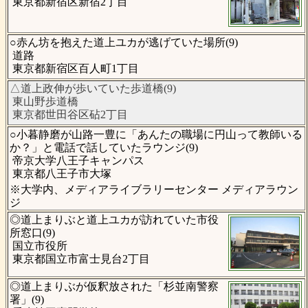
東京都新宿区新宿2丁目
○赤ん坊を抱えた道上ユカが逃げていた場所(9)
道路
東京都新宿区百人町1丁目
△道上政伸が歩いていた歩道橋(9)
東山野歩道橋
東京都世田谷区砧2丁目
○小暮静磨が山路一豊に「あんたの職場に円山って教師いる
か？」と電話で話していたラウンジ(9)
帝京大学八王子キャンパス
東京都八王子市大塚
※大学内、メディアライブラリーセンター メディアラウン
ジ
◎道上まりぶと道上ユカが訪れていた市役
所窓口(9)
国立市役所
東京都国立市富士見台2丁目
◎道上まりぶが仮釈放された「杉並南警察
署」(9)