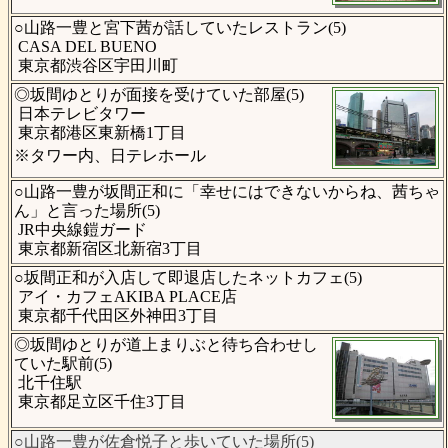
○山路一豊と宮下茜が話していたレストラン(5)
CASA DEL BUENO
東京都渋谷区宇田川町
◎坂間ゆとりが面接を受けていた部屋(5)
日本テレビタワー
東京都港区東新橋1丁目
※タワー内、日テレホール
○山路一豊が坂間正和に「幸せにはできないからね、茜ちゃ
ん」と言った場所(5)
JR中央線鎧ガード
東京都新宿区北新宿3丁目
○坂間正和が入店して即退店したネットカフェ(5)
アイ・カフェAKIBA PLACE店
東京都千代田区外神田3丁目
◎坂間ゆとりが道上まりぶと待ち合わせし
ていた駅前(5)
北千住駅
東京都足立区千住3丁目
○山路一豊が佐倉悦子と歩いていた場所(5)