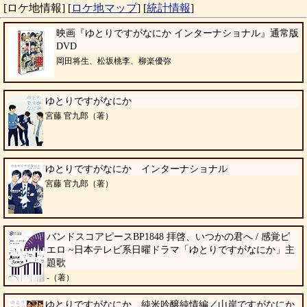
[ロケ地情報]
[
ロケ地マップ
]
[
統計情報
]
映画『ゆとりですがなにか インターナショナル』通常版
DVD
岡田将生、松坂桃李、柳楽優弥
ゆとりですがなにか
宮藤 官九郎（著）
ゆとりですがなにか インターナショナル
宮藤 官九郎（著）
バンドスコアピースBP1848 拝啓、いつかの君へ / 感覚ピ
エロ ~日本テレビ系日曜ドラマ「ゆとりですがなにか」主
題歌
-（著）
ゆとりですがなにか 純米吟醸純情編／山岸ですがなにか