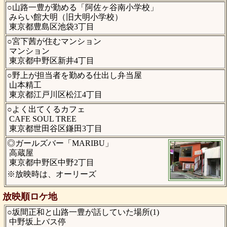
○山路一豊が勤める「阿佐ヶ谷南小学校」
みらい館大明（旧大明小学校）
東京都豊島区池袋3丁目
○宮下茜が住むマンション
マンション
東京都中野区新井4丁目
○野上が担当者を勤める仕出し弁当屋
山本精工
東京都江戸川区松江4丁目
○よく出てくるカフェ
CAFE SOUL TREE
東京都世田谷区鎌田3丁目
◎ガールズバー「MARIBU」
高蔵屋
東京都中野区中野2丁目
※放映時は、オーリーズ
放映順ロケ地
○坂間正和と山路一豊が話していた場所(1)
中野坂上バス停