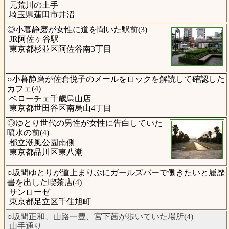
元荒川の土手
埼玉県蓮田市井沼
◎小暮静磨が女性に道を聞いた駅前(3)
JR阿佐ヶ谷駅
東京都杉並区阿佐谷南3丁目
○小暮静磨が佐倉悦子のメールをロックを解読して確認した
カフェ(4)
ベローチェ千歳烏山店
東京都世田谷区南烏山4丁目
◎ゆとり世代の男性が女性に告白していた
噴水の前(4)
都立潮風公園南側
東京都品川区東八潮
○坂間ゆとりが道上まりぶにガールズバーで働きたいと履歴
書を出した喫茶店(4)
サンローゼ
東京都足立区千住旭町
○坂間正和、山路一豊、宮下茜が歩いていた場所(4)
山手通り