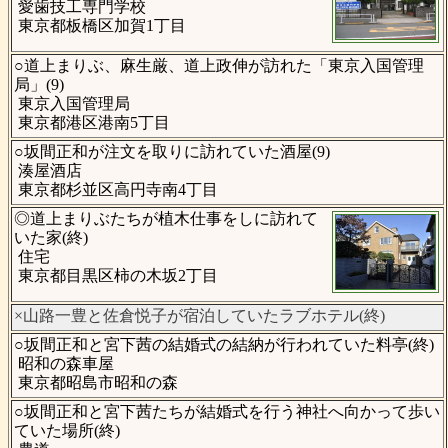
愛歯技工専門学校
東京都板橋区加賀1丁目
○道上まりぶ、麻生厳、道上政伸が訪れた「東京入国管理
局」(9)
東京入国管理局
東京都港区港南5丁目
○坂間正和が注文を取りに訪れていた酒屋(9)
湊屋酒店
東京都杉並区高円寺南4丁目
◎道上まりぶたちが植木仕事をしに訪れて
いた家(終)
住宅
東京都目黒区柿の木坂2丁目
×山路一豊と佐倉悦子が宿泊していたラブホテル(終)
○坂間正和と宮下茜の結婚式の結納が行われていた料亭(終)
昭和の森車屋
東京都昭島市昭和の森
○坂間正和と宮下茜たちが結婚式を行う神社へ向かって歩い
ていた場所(終)