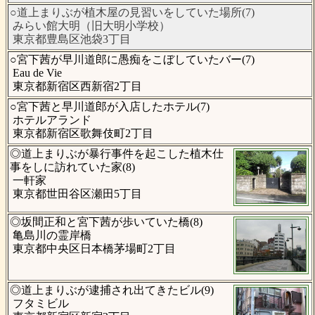
○道上まりぶが植木屋の見習いをしていた場所(7)
みらい館大明（旧大明小学校）
東京都豊島区池袋3丁目
○宮下茜が早川道郎に愚痴をこぼしていたバー(7)
Eau de Vie
東京都新宿区西新宿2丁目
○宮下茜と早川道郎が入店したホテル(7)
ホテルアランド
東京都新宿区歌舞伎町2丁目
◎道上まりぶが暴行事件を起こした植木仕
事をしに訪れていた家(8)
一軒家
東京都世田谷区瀬田5丁目
◎坂間正和と宮下茜が歩いていた橋(8)
亀島川の霊岸橋
東京都中央区日本橋茅場町2丁目
◎道上まりぶが逮捕され出てきたビル(9)
フタミビル