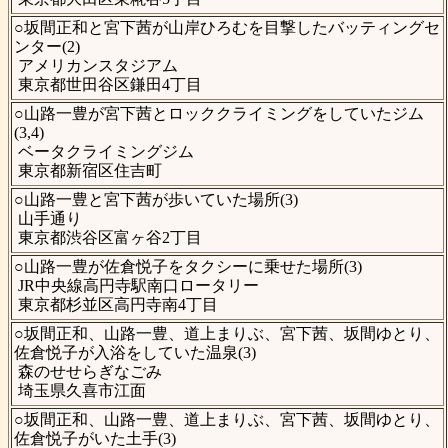
○坂間正和と宮下茜が山岸ひろむを目撃したバッティングセ
ンター(2)
アメリカンスタジアム
東京都世田谷区鎌田4丁目
○山路一豊が宮下茜とロッククライミングをしていたジム
(3,4)
ベータクライミングジム
東京都新宿区住吉町
○山路一豊と宮下茜が歩いていた場所(3)
山手通り
東京都渋谷区富ヶ谷2丁目
○山路一豊が佐倉悦子をタクシーに乗せた場所(3)
JR中央線高円寺駅南口ロータリー
東京都杉並区高円寺南4丁目
○坂間正和、山路一豊、道上まりぶ、宮下茜、坂間ゆとり、
佐倉悦子が入浴をしていた温泉(3)
森のせせらぎなごみ
埼玉県久喜市江面
○坂間正和、山路一豊、道上まりぶ、宮下茜、坂間ゆとり、
佐倉悦子がいた土手(3)