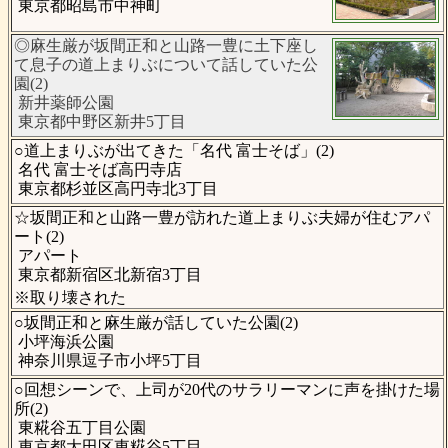
東京都昭島市中神町
◎麻生厳が坂間正和と山路一豊に土下座し
て息子の道上まりぶについて話していた公
園(2)
新井薬師公園
東京都中野区新井5丁目
○道上まりぶが出てきた「名代 富士そば」(2)
名代 富士そば高円寺店
東京都杉並区高円寺北3丁目
☆坂間正和と山路一豊が訪れた道上まりぶ夫婦が住むアパ
ート(2)
アパート
東京都新宿区北新宿3丁目
※取り壊された
○坂間正和と麻生厳が話していた公園(2)
小坪海浜公園
神奈川県逗子市小坪5丁目
○回想シーンで、上司が20代のサラリーマンに声を掛けた場
所(2)
東糀谷五丁目公園
東京都大田区東糀谷5丁目