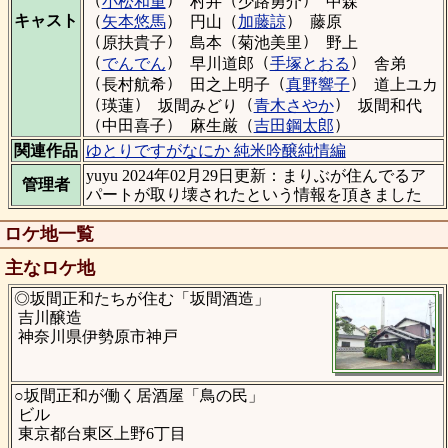
小松和重
村井
少路勇介
中森
（
）
（
）
キャスト
矢本悠馬
円山
加藤諒
藤原
（
）
（
）
原扶貴子
島本
菊池美里
野上
（
）
（
）
でんでん
早川道郎
手塚とおる
舎弟
（
）
（
）
長村航希
田之上明子
真野響子
道上ユカ
（
）
（
）
瑛蓮
坂間みどり
青木さやか
坂間和代
（
）
（
）
中田喜子
麻生厳
吉田鋼太郎
関連作品
ゆとりですがなにか 純米吟醸純情編
yuyu 2024年02月29日更新：まりぶが住んでるア
管理者
パートが取り壊されたという情報を頂きました
ロケ地一覧
主なロケ地
◎坂間正和たちが住む「坂間酒造」
吉川醸造
神奈川県伊勢原市神戸
○坂間正和が働く居酒屋「鳥の民」
ビル
東京都台東区上野6丁目