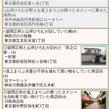
東京都渋谷区富ヶ谷2丁目
○山岸ひろむが野上を道上まりぶが降りたタクシーに乗せた
場所(4)
JR中央線高円寺駅南口ロータリー
東京都杉並区高円寺南4丁目
○坂間正和と山岸ひろむが話していた橋(4)
神田川の小桜橋
東京都文京区水道1丁目
◎坂間正和と山岸ひろむが訪れた「田之口
家」(4)
一軒家
東京都杉並区阿佐ヶ谷南1丁目
○道上まりぶ夫妻が子供を連れて買い物をしていた商店街
(4)
浜マーケット
神奈川県横浜市磯子区久木町
◎坂間正和が道上まりぶの乗ったタクシー
を自転車で追い掛けていた商店街(4)
川島商店街
東京都中野区弥生町3丁目