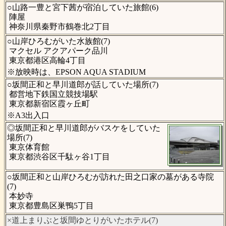
○山路一豊と宮下茜が宿泊していた旅館(6)
陣屋
神奈川県秦野市鶴巻北2丁目
○山岸ひろむがいた水族館(7)
マクセル アクアパーク品川
東京都港区高輪4丁目
※放映時は、EPSON AQUA STADIUM
○坂間正和と早川道郎が話していた場所(7)
都営地下鉄国立競技場駅
東京都新宿区霞ヶ丘町
※A3出入口
◎坂間正和と早川道郎がバスケをしていた
場所(7)
東京体育館
東京都渋谷区千駄ヶ谷1丁目
○坂間正和と山岸ひろむが訪れた田之口家の墓がある寺院
(7)
本妙寺
東京都豊島区巣鴨5丁目
×道上まりぶと坂間ゆとりがいたホテル(7)