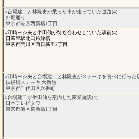
○台場建二と林隆史が乗った車が走っていた道路(4)
外堀通り
東京都港区西新橋1丁目
○江崎ヨシ夫と半田仙が待ち合わせしていた駅前(4)
日暮里駅北口跨線橋
東京都荒川区西日暮里2丁目
○江崎ヨシ夫と台場建二と林隆史がステーキを食べに行った店(
鉄板焼ステーキ 六番館
東京都千代田区六番町
○台場建二が半田仙を案内した商業施設(4)
日本テレビタワー
東京都港区東新橋1丁目