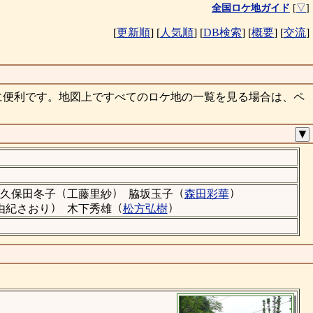
全国ロケ地ガイド
[
▽
]
[
更新順
]
[
人気順
]
[
DB検索
]
[
概要
]
[
交流
]
に便利です。地図上ですべてのロケ地の一覧を見る場合は、ペ
▼
（
）
（
）
久保田冬子
工藤里紗
脇坂玉子
森田彩華
）
（
）
由紀さおり
木下秀雄
松方弘樹