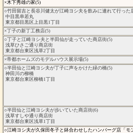
×木下秀雄の家(5)
○竹田留吉と長谷川健太が江崎ヨシ夫を飲みに連れて行った居酒
中目黒串若丸
東京都目黒区上目黒1丁目
×丁子の新丁工務店(5)
○丁子と江崎ヨシ夫と半田仙が走っていた商店街(5)
浅草ひさご通り商店街
東京都台東区浅草2丁目
×帝都ホームズのモデルハウス展示場(5)
○半田仙と江崎ヨシ夫が丁子に声をかけた緑の橋(5)
神田川の柳橋
東京都台東区柳橋1丁目
○半田仙と江崎ヨシ夫が歩いていた商店街(6)
浅草すしや通り商店街
東京都台東区浅草1丁目
○江崎ヨシ夫が久保田冬子と鉢合わせしたハンバーグ店「モンブ