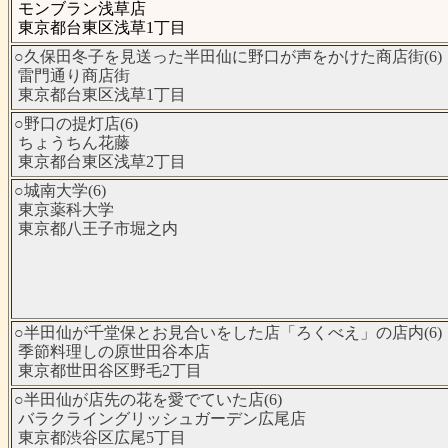
モンブラン浅草店
東京都台東区浅草1丁目
○久保田冬子を見送った半田仙に野口が声をかけた商店街(6)
雷門通り商店街
東京都台東区浅草1丁目
○野口の提灯店(6)
ちょうちん花藤
東京都台東区浅草2丁目
○城南大学(6)
東京薬科大学
東京都八王子市堀之内
○半田仙が千堂保とお見合いをした店「ろくべえ」の店内(6)
季節料理しの原世田谷本店
東京都世田谷区野毛2丁目
○半田仙が店先の花を愛でていた店(6)
バラクライングリッシュガーデン広尾店
東京都渋谷区広尾5丁目