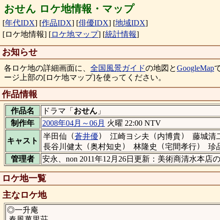
おせん ロケ地情報・マップ
[
年代IDX
]
[
作品IDX
]
[
俳優IDX
]
[
地域IDX
]
[ロケ地情報]
[
ロケ地マップ
]
[
統計情報
]
お知らせ
各ロケ地の詳細画面に、
全国風景ガイド
の地図と
GoogleMap
ージ上部の[ロケ地マップ]を使ってください。
作品情報
作品名
ドラマ「
おせん
」
制作年
2008年04月～06月
火曜 22:00 NTV
（
）
（
）
半田仙
蒼井優
江崎ヨシ夫
内博貴
藤城清
キャスト
（
）
（
）
長谷川健太
奥村知史
林隆史
宅間孝行
珍
管理者
安永、non 2011年12月26日更新：美術商清水本
ロケ地一覧
主なロケ地
◎一升庵
春風萬里荘