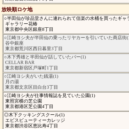
放映順ロケ地
○半田仙が珍品堂さんに連れられて信楽の水桶を買ったギャラリ
ギャラリー花椿
東京都中央区銀座8丁目
○江崎ヨシ夫が半田仙の乗ったリヤカーを引いていた商店街(1
谷中銀座
東京都荒川区西日暮里3丁目
○木下秀雄と半田仙が話していたバー(1)
CELLAR BAR
東京都新宿区戸塚町1丁目
○江崎ヨシ夫がいた銭湯(1)
月の湯
東京都文京区目白台3丁目
○江崎ヨシ夫が仕事情報誌を見ていた公園(1)
東照宮横の芝公園
東京都港区芝公園4丁目
◎木下クッキングスクール(1)
エビスビューティーカレッジ
東京都渋谷区恵比寿4丁目