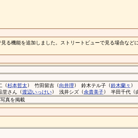
で見る機能を追加しました。ストリートビューで見る場合など
（
）
（
）
（
）
二
杉本哲太
竹田留吉
向井理
鈴木テル子
鈴木蘭々
（
）
（
）
（
品堂さん
渡辺いっけい
浅井シズ
余貴美子
半田千代
店の写真を掲載