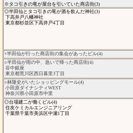
※タコ引きの竜が屋台を引いていた商店街(3)
◎半田仙とタコ引きの竜が酒を飲んだ神社(3)
下高井戸八幡神社
東京都杉並区下高井戸4丁目
×半田仙が行った商店街の集会があったビル(4)
○半田仙が雨の中、急いで帰った商店街(4)
谷中銀座
東京都荒川区西日暮里3丁目
○林隆史がいたショッピングモール(4)
小田原ダイナシティWEST
神奈川県小田原市中里
◎台場建二が働くビル(4)
住友ケミカルエンジニアリング
千葉県千葉市美浜区中瀬1丁目