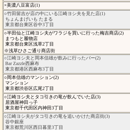
×美濃八豆富店(1)
○竹田留吉が店の中にいる江崎ヨシ夫を見た店(1)
ちょんまげいも たまる
東京都台東区谷中3丁目
○半田仙と江崎ヨシ夫がワラジを買いに行った梅吉商店(2)
まつもと履物店
東京都台東区浅草2丁目
※浅草ひさご通り商店街
○江崎ヨシ夫と岡本信雄が飲みに行ったバー(2)
Bar Zazzle西麻布
東京都港区西麻布3丁目
○岡本信雄のマンション(2)
マンション
東京都渋谷区広尾2丁目
○江崎ヨシ夫とタコ引きの竜が飲んでいた店(3)
居酒屋神田っ子
東京都千代田区内神田3丁目
○江崎ヨシ夫がタコ引きの竜を追いかけた商店街(3)
谷中銀座
東京都荒川区西日暮里3丁目