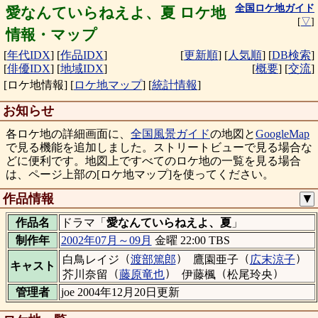
全国ロケ地ガイド
愛なんていらねえよ、夏 ロケ地
[
▽
]
情報・マップ
[
年代IDX
]
[
作品IDX
]
[
更新順
]
[
人気順
]
[
DB検索
]
[
俳優IDX
]
[
地域IDX
]
[
概要
]
[
交流
]
[ロケ地情報]
[
ロケ地マップ
]
[
統計情報
]
お知らせ
各ロケ地の詳細画面に、
全国風景ガイド
の地図と
GoogleMap
で見る機能を追加しました。ストリートビューで見る場合な
どに便利です。地図上ですべてのロケ地の一覧を見る場合
は、ページ上部の[ロケ地マップ]を使ってください。
作品情報
▼
作品名
ドラマ「
愛なんていらねえよ、夏
」
制作年
2002年07月～09月
金曜 22:00 TBS
（
）
（
）
白鳥レイジ
渡部篤郎
鷹園亜子
広末涼子
キャスト
（
）
（
）
芥川奈留
藤原竜也
伊藤楓
松尾玲央
管理者
joe 2004年12月20日更新