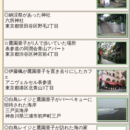
◎納涼祭があった神社
六所神社
東京都世田谷区野毛2丁目
☆鷹園亜子が1人で歩いていた場所
表参道の同潤会青山アパート
東京都渋谷区神宮前4丁目
◎伊藤楓が鷹園亜子を置き去りにしたカフ
ェ
アニヴェルセル表参道
東京都港区北青山3丁目
◎白鳥レイジと鷹園亜子がバーベキューに
招待された海岸
三戸浜海岸
神奈川県三浦市初声町三戸
◎白鳥レイジと鷹園亜子が訪れた海の家