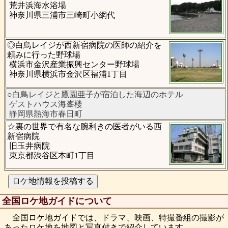
荒井浜海水浴場
神奈川県三浦市三崎町小網代
◎白鳥レイジが西新宿病院の医師の紹介を
頼みに行った野球場
横浜市金沢産業振興センター野球場
神奈川県横浜市金沢区福浦1丁目
○白鳥レイジと鷹園亜子が宿泊した海辺のホテル
ゲストハウス海峯楼
静岡県熱海市春日町
☆裏の世界で有名な腕利きの医者がいる西
新宿病院
旧玉井病院
東京都渋谷区本町1丁目
全国ロケ地ガイドについて
全国ロケ地ガイドでは、ドラマ、映画、特撮番組の撮影が
あったロケ地を地図と写真付きで紹介しています。