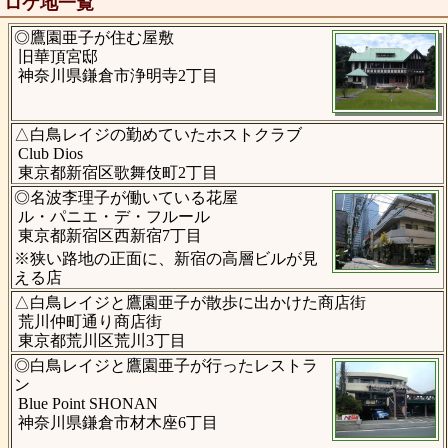
ロケ地一覧
◎鷹園亜子が住む屋敷
旧華頂宮邸
神奈川県鎌倉市浄明寺2丁目
△白鳥レイジの勤めていたホストクラブ
Club Dios
東京都新宿区歌舞伎町2丁目
◎名波李理子が働いている花屋
ル・パニエ・デ・フルール
東京都新宿区西新宿7丁目
※狭い路地の正面に、新宿の高層ビルが見
える店
△白鳥レイジと鷹園亜子が散歩に出かけた商店街
荒川仲町通り商店街
東京都荒川区荒川3丁目
◎白鳥レイジと鷹園亜子が行ったレストラ
ン
Blue Point SHONAN
神奈川県鎌倉市材木座6丁目