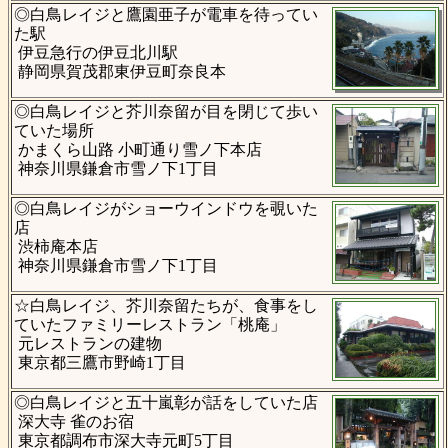
◎白鳥レイジと鷹園亜子が電車を待ってい
た駅
伊豆急行の伊豆北川駅
静岡県賀茂郡東伊豆町奈良本
◎白鳥レイジと芥川奈留が目を閉じて歩い
ていた場所
かまくら山路 小町通り雪ノ下本店
神奈川県鎌倉市雪ノ下1丁目
◎白鳥レイジがショーウインドウを覗いた
店
渋柿庵本店
神奈川県鎌倉市雪ノ下1丁目
☆白鳥レイジ、芥川奈留たちが、食事をし
ていたファミリーレストラン「桃庵」
元レストランの建物
東京都三鷹市野崎1丁目
◎白鳥レイジと五十嵐彰が話をしていた店
深大寺 雀のお宿
東京都調布市深大寺元町5丁目