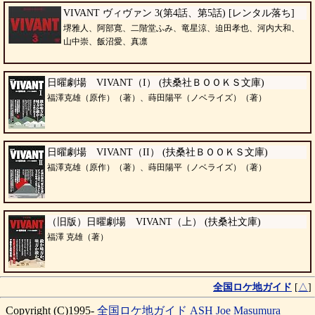
VIVANT ヴィヴァン 3(第4話、第5話) [レンタル落ち]
堺雅人、阿部寛、二階堂ふみ、竜星涼、迫田孝也、河内大和、
山中崇、飯沼愛、真凛
日曜劇場 VIVANT（I） (扶桑社ＢＯＯＫＳ文庫)
福澤克雄（原作）（著）、蒔田陽平（ノベライズ）（著）
日曜劇場 VIVANT（II） (扶桑社ＢＯＯＫＳ文庫)
福澤克雄（原作）（著）、蒔田陽平（ノベライズ）（著）
（旧版）日曜劇場 VIVANT（上） (扶桑社文庫)
福澤 克雄（著）
全国ロケ地ガイド
[
△
]
Copyright (C)1995-
全国ロケ地ガイド
ASH
Joe Masumura