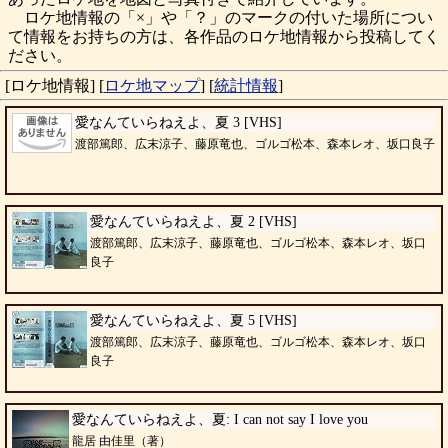
ロケ地情報の「×」や「？」のマークの付いた場所につい
て情報をお持ちの方は、各作品のロケ地情報から投稿してく
ださい。
[ロケ地情報]
[
ロケ地マップ
]
[
統計情報
]
愛なんていらねえよ、夏 3 [VHS]
渡部篤郎、広末涼子、藤原竜也、ゴルゴ松本、森本レオ、坂口良子
愛なんていらねえよ、夏 2 [VHS]
渡部篤郎、広末涼子、藤原竜也、ゴルゴ松本、森本レオ、坂口
良子
愛なんていらねえよ、夏 5 [VHS]
渡部篤郎、広末涼子、藤原竜也、ゴルゴ松本、森本レオ、坂口
良子
愛なんていらねえよ、夏: I can not say I love you
龍居 由佳里（著）