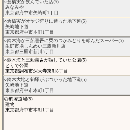
○倉橋実が飲んでいた店(5)
みなみや
東京都府中市矢崎町1丁目
○倉橋実がオヤジ狩りに遭った地下道(5)
矢崎地下道
東京都府中市本町1丁目
○鈴木海が三船憲吾に栗のつかみどりを頼んだスーパー(5)
生鮮市場しんめい三鷹新川店
東京都三鷹市新川5丁目
○鈴木海と三船憲吾が話していた公園(5)
とりで公園
東京都調布市深大寺東町8丁目
○鈴木大地と豹塚がぶつかった地下道(5)
矢崎地下道
東京都府中市本町1丁目
◎豹塚道場(5)
建物
東京都府中市本町1丁目