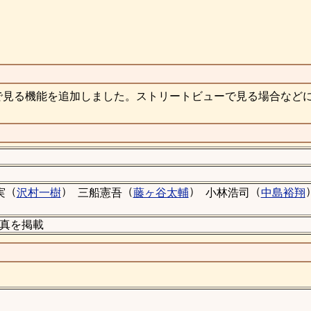
で見る機能を追加しました。ストリートビューで見る場合など
（
）
（
）
（
実
沢村一樹
三船憲吾
藤ヶ谷太輔
小林浩司
中島裕翔
の写真を掲載