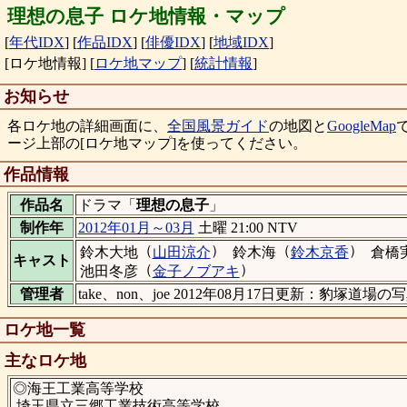
理想の息子 ロケ地情報・マップ
[
年代IDX
]
[
作品IDX
]
[
俳優IDX
]
[
地域IDX
]
[ロケ地情報]
[
ロケ地マップ
]
[
統計情報
]
お知らせ
各ロケ地の詳細画面に、
全国風景ガイド
の地図と
GoogleMap
ージ上部の[ロケ地マップ]を使ってください。
作品情報
作品名
ドラマ「
理想の息子
」
制作年
2012年01月～03月
土曜 21:00 NTV
（
）
（
）
鈴木大地
山田涼介
鈴木海
鈴木京香
倉橋
キャスト
（
）
池田冬彦
金子ノブアキ
管理者
take、non、joe 2012年08月17日更新：豹塚道場
ロケ地一覧
主なロケ地
◎海王工業高等学校
埼玉県立三郷工業技術高等学校