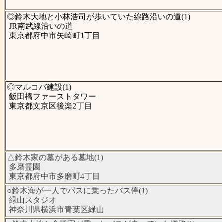
◎鈴木大地と小林浩司が歩いていた線路沿いの道(1)
JR南武線沿いの道
東京都府中市矢崎町1丁目
◎マルコバ建設(1)
飯田橋ファーストタワー
東京都文京区後楽2丁目
△鈴木家の墓がある墓地(1)
多磨霊園
東京都府中市多磨町4丁目
○鈴木海が一人でバスに乗ったバス停(1)
緑山スタジオ
神奈川県横浜市青葉区緑山