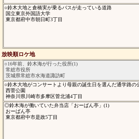
○鈴木大地と倉橋実が乗るバスが走っている道路
国立東京外国語大学
東京都府中市朝日町3丁目
放映順ロケ地
○16年前、鈴木海が行った役所(1)
常総市役所
茨城県常総市水海道諏訪町
○鈴木大地がコンサートより母親の誕生日を選んだ通学路の公園
西菅公園
神奈川県川崎市多摩区菅北浦4丁目
◎鈴木海が働いていた弁当店「おーばん亭」(1)
おーばん亭
東京都府中市是政5丁目