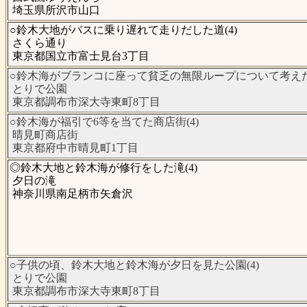
埼玉県所沢市山口
○鈴木大地がバスに乗り遅れて走りだした道(4)
さくら通り
東京都国立市富士見台3丁目
○鈴木海がブランコに座って貧乏の無限ループについて考えた公
とりで公園
東京都調布市深大寺東町8丁目
○鈴木海が福引で6等を当てた商店街(4)
晴見町商店街
東京都府中市晴見町1丁目
◎鈴木大地と鈴木海が修行をした滝(4)
夕日の滝
神奈川県南足柄市矢倉沢
○子供の頃、鈴木大地と鈴木海が夕日を見た公園(4)
とりで公園
東京都調布市深大寺東町8丁目