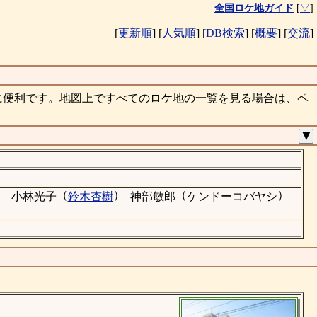
全国ロケ地ガイド
[
▽
]
[
更新順
]
[
人気順
]
[
DB検索
]
[
概要
]
[
交流
]
に便利です。地図上ですべてのロケ地の一覧を見る場合は、ペ
▼
）
（
）
（
）
小林光子
鈴木杏樹
神部敏郎
ケンドーコバヤシ