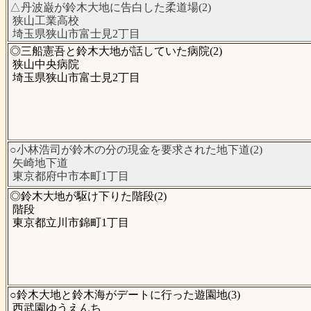
△丹波巌が鈴木大地に告白した柔道場(2)
狭山工業高校
埼玉県狭山市富士見2丁目
◎三船憲吾と鈴木大地が話していた病院(2)
狭山中央病院
埼玉県狭山市富士見2丁目
○小林浩司が鈴木の分の現金を要求された地下道(2)
矢崎地下道
東京都府中市本町1丁目
◎鈴木大地が駆け下りた階段(2)
階段
東京都立川市錦町1丁目
○鈴木大地と鈴木海がデートに行った遊園地(3)
西武園ゆうえんち