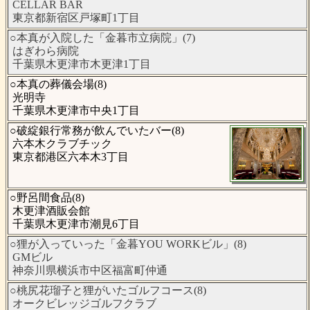
CELLAR BAR
東京都新宿区戸塚町1丁目
○本真が入院した「金暮市立病院」(7)
はぎわら病院
千葉県木更津市木更津1丁目
○本真の葬儀会場(8)
光明寺
千葉県木更津市中央1丁目
○破綻銀行常務が飲んでいたバー(8)
六本木クラブチック
東京都港区六本木3丁目
○野呂間食品(8)
木更津酒販会館
千葉県木更津市潮見6丁目
○狸が入っていった「金暮YOU WORKビル」(8)
GMビル
神奈川県横浜市中区福富町仲通
○桃尻花瑠子と狸がいたゴルフコース(8)
オークビレッジゴルフクラブ