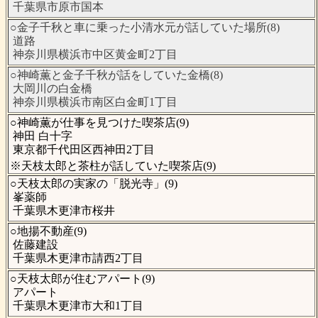
千葉県市原市国本
○金子千秋と車に乗った小清水元が話していた場所(8)
道路
神奈川県横浜市中区黄金町2丁目
○神崎薫と金子千秋が話をしていた金橋(8)
大岡川の白金橋
神奈川県横浜市南区白金町1丁目
○神崎薫が仕事を見つけた喫茶店(9)
神田 白十字
東京都千代田区西神田2丁目
※天枝太郎と茶柱が話していた喫茶店(9)
○天枝太郎の実家の「脱光寺」(9)
峯薬師
千葉県木更津市桜井
○地揚不動産(9)
佐藤建設
千葉県木更津市請西2丁目
○天枝太郎が住むアパート(9)
アパート
千葉県木更津市大和1丁目