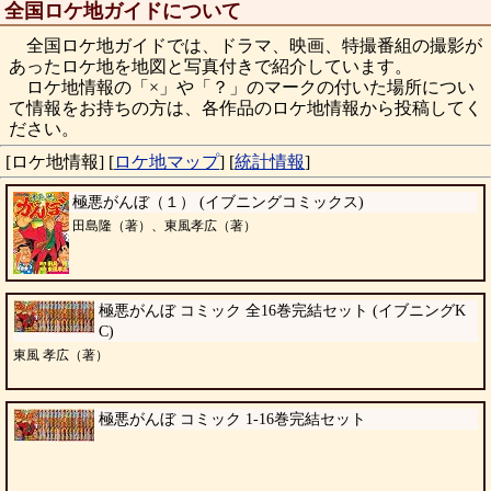
全国ロケ地ガイドについて
全国ロケ地ガイドでは、ドラマ、映画、特撮番組の撮影が
あったロケ地を地図と写真付きで紹介しています。
ロケ地情報の「×」や「？」のマークの付いた場所につい
て情報をお持ちの方は、各作品のロケ地情報から投稿してく
ださい。
[ロケ地情報]
[
ロケ地マップ
]
[
統計情報
]
極悪がんぼ（１） (イブニングコミックス)
田島隆（著）、東風孝広（著）
極悪がんぼ コミック 全16巻完結セット (イブニングK
C)
東風 孝広（著）
極悪がんぼ コミック 1-16巻完結セット