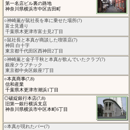
第一名店ビル裏の路地
神奈川県横浜市中区吉田町
○神崎薫が鼠社長を車に乗せた場所(7)
富士見通り
千葉県木更津市富士見2丁目
○鼠社長と本真が商談した喫茶店(7)
神田 白十字
東京都千代田区西神田2丁目
○神崎薫と金子千秋と本真が飲んでいたクラブ(7)
銀座クラブチック
東京都中央区銀座7丁目
○本真商事(7,8)
信和産業
千葉県木更津市潮浜1丁目
◎破綻銀行本店(7,8)
旧第一銀行横浜支店
神奈川県横浜市中区本町6丁目
○本真が現れたバー(7)