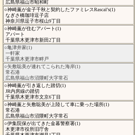
広島県福山市昭和町
○神崎薫が金子千秋と契約したファミレスRascal’s(1)
なぎさ橋珈琲逗子店
神奈川県逗子市桜山9丁目
○神崎薫が住むアパート(1)
アパート
千葉県木更津市新田2丁目
○亀津井家(1)
一軒家
千葉県木更津市畔戸
○矢敷聡美が連れてこられた海岸(1)
常石港
広島県福山市沼隈町大字常石
○神崎薫が引き返した踏切(1)
JR内房線の踏切
千葉県木更津市文京6丁目
○神崎薫と矢敷聡美が上陸して車に乗った場所(1)
常石港
広島県福山市沼隈町大字常石
○伊集院保が出てきた金暮警察署(1)
木更津市役所旧庁舎
千葉県木更津市潮見1丁目