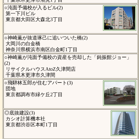
○沌面予備校が入るビル(2)
第一下川ビル
東京都大田区大森北3丁目
○神崎薫が抜道琢己に追いついた橋(2)
大岡川の白金橋
神奈川県横浜市南区白金町1丁目
○神崎薫が沌面予備校の資産を売却した「鈍振館ジョー」
(2)
リサイクルハウスAtoZ久津間店
千葉県木更津市久津間
○飛騨林五郎が住むアパート(3)
団地
東京都調布市緑ケ丘2丁目
◎底抜建設(3)
カシオ計算機本社
東京都渋谷区本町1丁目