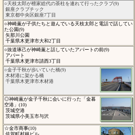
○天枝太郎が檀家総代の茶柱を連れて行ったクラブ(9)
銀座クラブチック
東京都中央区銀座7丁目
○神崎薫が子供たちと遊んでいる天枝太郎と電話で話してい
た公園(9)
矢那川公園
千葉県木更津市大和2丁目
○抜道琢己が神崎薫と話していたアパートの前(9)
アパート
千葉県木更津市請西3丁目
○金子千秋が歩いていた橋(9)
木材港に架かる橋
千葉県木更津市木材港
◎神崎薫が金子千秋に会いに行った「金暮
空港」(10)
茨城空港
茨城県小美玉市与沢
☆金市商事(10)
佐賀町村林ビル