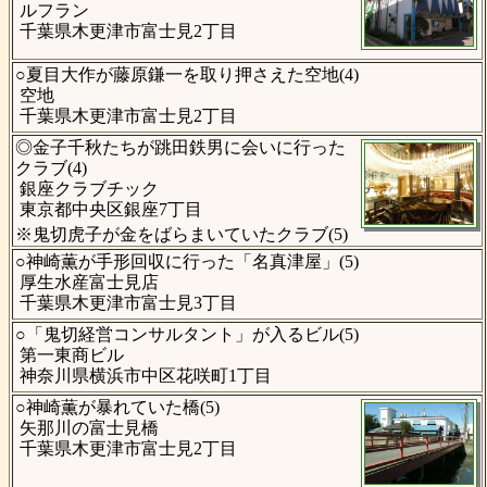
ルフラン
千葉県木更津市富士見2丁目
○夏目大作が藤原鎌一を取り押さえた空地(4)
空地
千葉県木更津市富士見2丁目
◎金子千秋たちが跳田鉄男に会いに行った
クラブ(4)
銀座クラブチック
東京都中央区銀座7丁目
※鬼切虎子が金をばらまいていたクラブ(5)
○神崎薫が手形回収に行った「名真津屋」(5)
厚生水産富士見店
千葉県木更津市富士見3丁目
○「鬼切経営コンサルタント」が入るビル(5)
第一東商ビル
神奈川県横浜市中区花咲町1丁目
○神崎薫が暴れていた橋(5)
矢那川の富士見橋
千葉県木更津市富士見2丁目