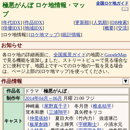
全国ロケ地ガイド
極悪がんぼ ロケ地情報・マッ
[
▽
]
プ
[
年代IDX
]
[
作品IDX
]
[
更新順
]
[
人気順
]
[
DB検索
]
[
俳優IDX
]
[
地域IDX
]
[
概要
]
[
交流
]
[ロケ地情報]
[
ロケ地マップ
]
[
統計情報
]
お知らせ
各ロケ地の詳細画面に、
全国風景ガイド
の地図と
GoogleMap
で見る機能を追加しました。ストリートビューで見る場合な
どに便利です。地図上ですべてのロケ地の一覧を見る場合
は、ページ上部の[ロケ地マップ]を使ってください。
作品情報
▼
作品名
ドラマ「
極悪がんぼ
」
制作年
2014年04月～06月
月曜 21:00 フジ
（
）
（
）
神崎薫
尾野真千子
冬月啓
椎名桔平
（
）
茸本和磨
三浦翔平
真矢樫キリコ
（
）
（
）
仲里依紗
夏目大作
竹内力
抜道琢己
キャスト
（
）
（
）
板尾創路
巻上輝男
宇梶剛士
小清水元
（
）
（
）