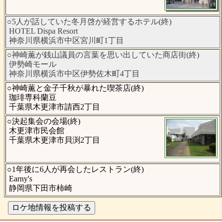
○5人が話していた冬月啓が経営するホテル(終)
HOTEL Dispa Resort
神奈川県横浜市中区宮川町1丁目
○神崎薫が銭山議員の言葉を思い出していた商店街(終)
伊勢崎モール
神奈川県横浜市中区伊勢佐木町4丁目
○神崎薫と金子千秋が暴れた喫茶店(終)
珈琲専科蘭豆
千葉県木更津市請西2丁目
○決起集会の会場(終)
木更津市民会館
千葉県木更津市貝渕2丁目
○1年後に6人が再会したレストラン(終)
Earny's
静岡県下田市柿崎