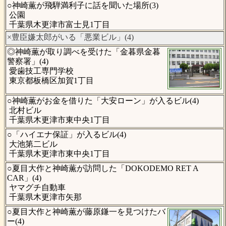
○神崎薫が飛騨満利子に話を聞いた場所(3)
公園
千葉県木更津市富士見1丁目
×豊臣嫌太郎がいる「悪業ビル」(4)
◎神崎薫が取り調べを受けた「金暮県金暮
警察署」(4)
愛歯技工専門学校
東京都板橋区加賀1丁目
○神崎薫がお金を借りた「大安ローン」が入るビル(4)
北村ビル
千葉県木更津市東中央1丁目
○「ハイエナ保証」が入るビル(4)
大池第二ビル
千葉県木更津市東中央1丁目
○夏目大作と神崎薫が訪問した「DOKODEMO RET A
CAR」(4)
ヤマグチ自動車
千葉県木更津市矢那
○夏目大作と神崎薫が藤原鎌一を見つけたバ
ー(4)