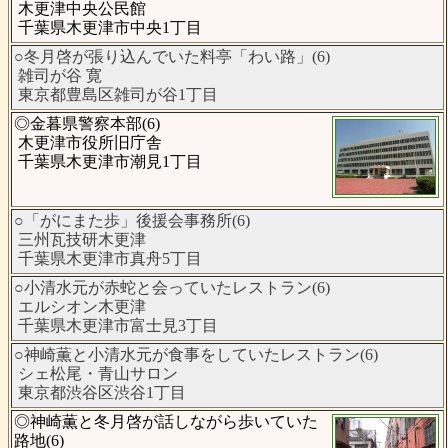
木更津中央公民館
千葉県木更津市中央1丁目
○冬月啓が張り込んでいた料亭「わい路」(6)
雑司が谷 寛
東京都豊島区雑司が谷1丁目
◎金暮県警察本部(6)
木更津市役所旧庁舎
千葉県木更津市潮見1丁目
○「がにまた歩」後援会事務所(6)
三州瓦技研木更津
千葉県木更津市真舟5丁目
○小清水元が赤蛇と会っていたレストラン(6)
エルシオン木更津
千葉県木更津市富士見3丁目
○神崎薫と小清水元が食事をしていたレストラン(6)
シェ松尾・青山サロン
東京都渋谷区渋谷1丁目
◎神崎薫と冬月啓が話しながら歩いていた
路地(6)