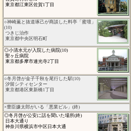
東京都江東区佐賀1丁目
○神崎薫と抜道琢己が商談した料亭「蜜壇」
(10)
つきじ治作
東京都中央区明石町
◎小清水元が入院した病院(10)
聖ヶ丘病院
東京都多摩市連光寺2丁目
○冬月啓が金子千秋を尾行した駅(10)
汐留シティセンター
東京都港区東新橋1丁目
×豊臣嫌太郎がいる「悪業ビル」(終)
◎冬月啓が公安に話を聞いた場所(終)
日本大通り
神奈川県横浜市中区日本大通