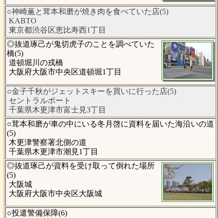
○神崎薫と茸本和磨が焼き肉を食べていた店(5)
KABTO
東京都渋谷区恵比寿西1丁目
◎抜道琢己が鬼切虎子のことを調べていた
橋(5)
道頓堀川の戎橋
大阪府大阪市中央区道頓堀1丁目
○金子千秋がジェットスキーを買いに行った店(5)
セントラルボート
千葉県木更津市富士見3丁目
○茸本和磨が車の中にいる冬月啓に資料を届いた海沿いの道
(5)
木更津警察署北側の道
千葉県木更津市潮見1丁目
◎抜道琢己が資料を受け取って倒れた場所
(5)
大阪城
大阪府大阪市中央区大阪城
○投遣警備保障(6)