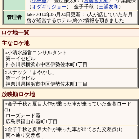
小林薫
豊臣嫌太郎
宮藤官九郎
伊集院保
（
）
（
）
オダギリジョー
金子千秋
三浦友和
take 2014年06月24日更新：5人が話していた冬月
管理者
啓が経営するホテル(終)の情報を頂きました
ロケ地一覧
主なロケ地
○小清水経営コンサルタント
第一イセビル
神奈川県横浜市中区伊勢佐木町1丁目
○スナック「まやかし」
第一イセビル
神奈川県横浜市中区伊勢佐木町1丁目
放映順ロケ地
○金子千秋と夏目大作が乗った車が走っていた金暮ロード
(1)
ローズナード霞
広島県福山市霞町1丁目
○金子千秋と夏目大作が乗った車が出てきた交差点(1)
南本通り交差点