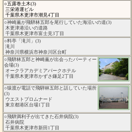
○五露巻土木(3)
三栄港運ビル
千葉県木更津市潮見4丁目
○神崎薫が飛騨林五郎を尾行していた海沿いの道(3)
木更津港沿いの道路
千葉県木更津市富士見3丁目
○料亭「滝川」(3)
滝川
神奈川県横浜市神奈川区台町
○飛騨林五郎と神崎薫が出会ったパーティー
会場(3)
オークラアカデミアパークホテル
千葉県木更津市かずさ鎌足2丁目
○猿渡が電話で飛騨林五郎と話していた場所
(3)
ウエストプロムナード
東京都港区台場1丁目
○飛騨満利子が出てきた石井病院(3)
石井病院
千葉県木更津市新田1丁目