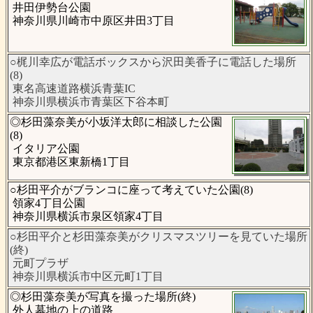
井田伊勢台公園
神奈川県川崎市中原区井田3丁目
○梶川幸広が電話ボックスから沢田美香子に電話した場所
(8)
東名高速道路横浜青葉IC
神奈川県横浜市青葉区下谷本町
◎杉田藻奈美が小坂洋太郎に相談した公園
(8)
イタリア公園
東京都港区東新橋1丁目
○杉田平介がブランコに座って考えていた公園(8)
領家4丁目公園
神奈川県横浜市泉区領家4丁目
○杉田平介と杉田藻奈美がクリスマスツリーを見ていた場所
(終)
元町プラザ
神奈川県横浜市中区元町1丁目
◎杉田藻奈美が写真を撮った場所(終)
外人墓地の上の道路