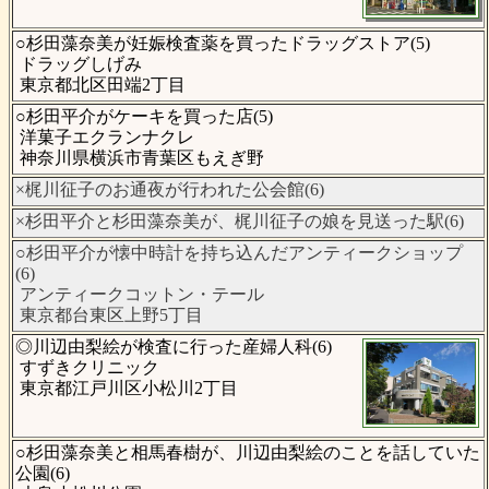
○杉田藻奈美が妊娠検査薬を買ったドラッグストア(5)
ドラッグしげみ
東京都北区田端2丁目
○杉田平介がケーキを買った店(5)
洋菓子エクランナクレ
神奈川県横浜市青葉区もえぎ野
×梶川征子のお通夜が行われた公会館(6)
×杉田平介と杉田藻奈美が、梶川征子の娘を見送った駅(6)
○杉田平介が懐中時計を持ち込んだアンティークショップ
(6)
アンティークコットン・テール
東京都台東区上野5丁目
◎川辺由梨絵が検査に行った産婦人科(6)
すずきクリニック
東京都江戸川区小松川2丁目
○杉田藻奈美と相馬春樹が、川辺由梨絵のことを話していた
公園(6)