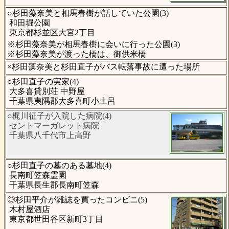
○杉田藻奈美と相馬春樹が話していた公園(3)
和田堀公園
東京都杉並区大宮2丁目
※杉田藻奈美が相馬春樹に会いに行った公園(3)
※杉田藻奈美が渡った橋は、御供米橋
×杉田藻奈美と杉田直子がバス転落事故に遭った場所
○杉田直子の実家(4)
大多喜貸別荘 中野屋
千葉県夷隅郡大多喜町小土呂
○梶川征子が入院した病院(4)
セントマーガレット病院
千葉県八千代市上高野
○杉田直子の墓のある墓地(4)
長南町笠森霊園
千葉県長生郡長南町笠森
◎杉田平介が雑誌を買ったコンビニ(5)
木村屋酒店
東京都世田谷区新町3丁目