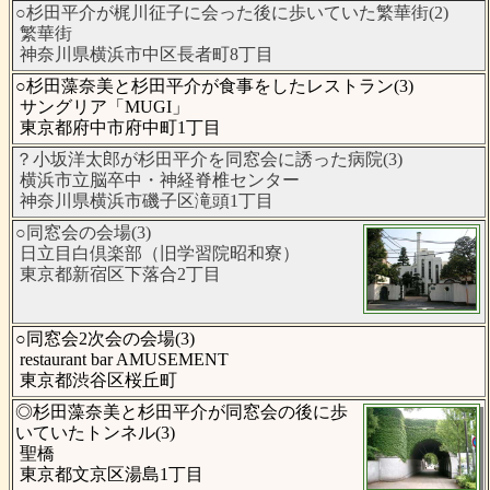
○杉田平介が梶川征子に会った後に歩いていた繁華街(2)
繁華街
神奈川県横浜市中区長者町8丁目
○杉田藻奈美と杉田平介が食事をしたレストラン(3)
サングリア「MUGI」
東京都府中市府中町1丁目
？小坂洋太郎が杉田平介を同窓会に誘った病院(3)
横浜市立脳卒中・神経脊椎センター
神奈川県横浜市磯子区滝頭1丁目
○同窓会の会場(3)
日立目白倶楽部（旧学習院昭和寮）
東京都新宿区下落合2丁目
○同窓会2次会の会場(3)
restaurant bar AMUSEMENT
東京都渋谷区桜丘町
◎杉田藻奈美と杉田平介が同窓会の後に歩
いていたトンネル(3)
聖橋
東京都文京区湯島1丁目