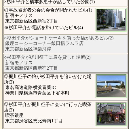
×杉田平介と橋本多恵子が話していた公園(1)
◎事故被害者の会の会合が開かれたビル(1)
新宿モノリス
東京都新宿区西新宿2丁目
※杉田平介が電話を掛けていたビル(4)
○杉田平介がショートケーキを買った店があるビル(2)
銀座コージーコーナー飯田橋ラムラ店
東京都新宿区神楽河岸
○杉田平介が梶川征子に肩を貸した場所(2)
新宿モノリス
東京都新宿区西新宿2丁目
◎梶川征子の娘が杉田平介を追いかけた場
所(2)
東名高速道路横浜青葉IC
神奈川県横浜市青葉区下谷本町
◎杉田平介が梶川征子に会いに行った喫茶
店(2)
喫茶銀座
東京都渋谷区恵比寿南1丁目