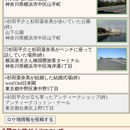
神奈川県横浜市中区山手町
○杉田平介と杉田藻奈美が歩いていた公園
(終)
山下公園
神奈川県横浜市中区山下町
◎杉田平介と杉田藻奈美がベンチに座って
話していた場所(終)
横浜港大さん橋国際旅客ターミナル
神奈川県横浜市中区海岸通1丁目
○杉田藻奈美が結婚した結婚式場(終)
west53rd日本閣
東京都中野区東中野5丁目
○杉田平介が立ち寄ったアンティークショップ(終)
アンティークコットン・テール
東京都台東区上野5丁目