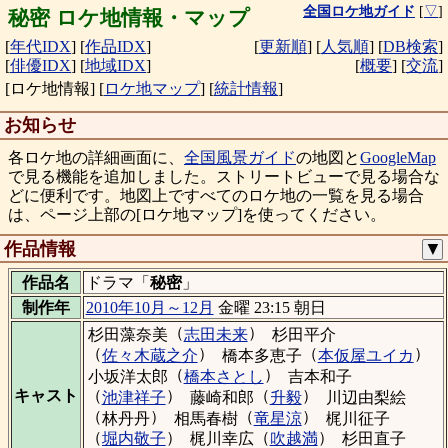
全国ロケ地ガイド
[
▽
]
秘密 ロケ地情報・マップ
[
年代IDX
]
[
作品IDX
]
[
更新順
]
[
人気順
]
[
DB検索
]
[
俳優IDX
]
[
地域IDX
]
[
概要
]
[
交流
]
[ロケ地情報]
[
ロケ地マップ
]
[
統計情報
]
お知らせ
各ロケ地の詳細画面に、
全国風景ガイド
の地図と
GoogleMap
で見る機能を追加しました。ストリートビューで見る場合な
どに便利です。地図上ですべてのロケ地の一覧を見る場合
は、ページ上部の[ロケ地マップ]を使ってください。
作品情報
▼
作品名
ドラマ「
秘密
」
制作年
2010年10月～12月
金曜 23:15 朝日
（
）
杉田藻奈美
志田未来
杉田平介
（
）
（
）
佐々木蔵之介
橋本多恵子
本仮屋ユイカ
（
）
小坂洋太郎
橋本さとし
吉本和子
（
）
（
）
キャスト
池津祥子
藤崎和郎
升毅
川辺由梨絵
（
）
（
）
林丹丹
相馬春樹
竜星涼
梶川征子
（
）
（
）
堀内敬子
梶川幸広
吹越満
杉田直子