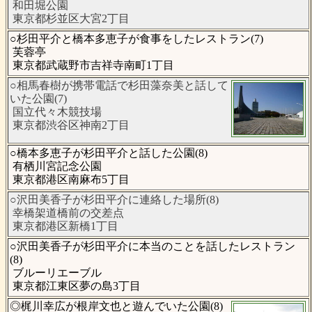
和田堀公園
東京都杉並区大宮2丁目
○杉田平介と橋本多恵子が食事をしたレストラン(7)
芙蓉亭
東京都武蔵野市吉祥寺南町1丁目
○相馬春樹が携帯電話で杉田藻奈美と話して
いた公園(7)
国立代々木競技場
東京都渋谷区神南2丁目
○橋本多恵子が杉田平介と話した公園(8)
有栖川宮記念公園
東京都港区南麻布5丁目
○沢田美香子が杉田平介に連絡した場所(8)
幸橋架道橋前の交差点
東京都港区新橋1丁目
○沢田美香子が杉田平介に本当のことを話したレストラン
(8)
ブルーリエーブル
東京都江東区夢の島3丁目
◎梶川幸広が根岸文也と遊んでいた公園(8)