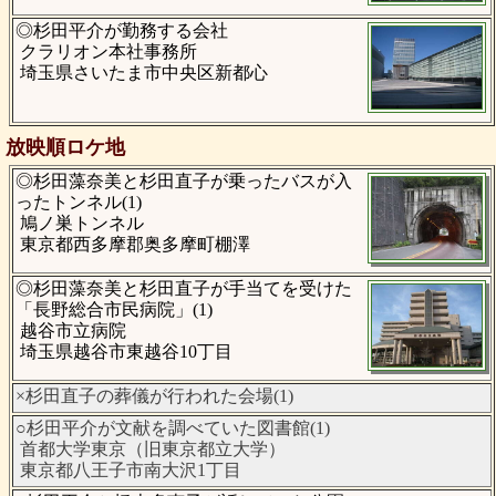
◎杉田平介が勤務する会社
クラリオン本社事務所
埼玉県さいたま市中央区新都心
放映順ロケ地
◎杉田藻奈美と杉田直子が乗ったバスが入
ったトンネル(1)
鳩ノ巣トンネル
東京都西多摩郡奥多摩町棚澤
◎杉田藻奈美と杉田直子が手当てを受けた
「長野総合市民病院」(1)
越谷市立病院
埼玉県越谷市東越谷10丁目
×杉田直子の葬儀が行われた会場(1)
○杉田平介が文献を調べていた図書館(1)
首都大学東京（旧東京都立大学）
東京都八王子市南大沢1丁目