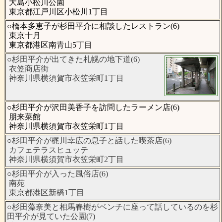
大島小松川公園
東京都江戸川区小松川1丁目
○橋本多恵子が杉田平介に相談したレストラン(6)
東京十月
東京都港区南青山5丁目
○杉田平介が出てきた札幌の地下道(6)
衣笠商店街
神奈川県横須賀市衣笠栄町1丁目
○杉田平介が沢田美香子を訪問したラーメン店(6)
朋来菜館
神奈川県横須賀市衣笠栄町1丁目
○杉田平介が梶川幸広の息子と話した喫茶店(6)
カフェテラスヒュッテ
神奈川県横須賀市衣笠栄町2丁目
○杉田平介が入った風俗店(6)
南苑
東京都港区新橋1丁目
○杉田藻奈美と相馬春樹がベンチに座って話しているのを杉
田平介が見ていた公園(7)