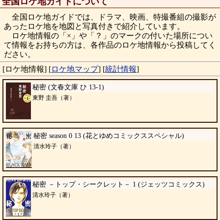
全国ロケ地ガイドについて
全国ロケ地ガイドでは、ドラマ、映画、特撮番組の撮影が
あったロケ地を地図と写真付きで紹介しています。
ロケ地情報の「×」や「？」のマークの付いた場所につい
て情報をお持ちの方は、各作品のロケ地情報から投稿してく
ださい。
[ロケ地情報]
[
ロケ地マップ
]
[
統計情報
]
秘密 (文春文庫 ひ 13-1)
東野 圭吾（著）
秘密 season 0 13 (花とゆめコミックススペシャル)
清水玲子（著）
秘密 －トップ・シークレット－ 1 (ジェッツコミックス)
清水玲子（著）