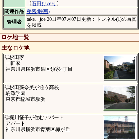
（
）
石田ひかり
関連作品
秘密(映画)
take、joe 2011年07月07日更新：トンネル(1)の写真
管理者
を掲載
ロケ地一覧
主なロケ地
◎杉田家
一軒家
神奈川県横浜市泉区領家4丁目
◎杉田藻奈美が通う高校
駒澤学園
東京都稲城市坂浜
◎梶川征子が住むアパート
アパート
神奈川県横浜市青葉区梅が丘