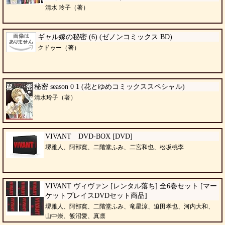
清水 玲子（著）
ギャル嫁の秘密 (6) (ゼノンコミックス BD)
クドゥー（著）
秘密 season 0 1 (花とゆめコミックススペシャル)
清水玲子（著）
VIVANT DVD-BOX [DVD]
堺雅人、阿部寛、二階堂ふみ、二宮和也、松坂桃李
VIVANT ヴィヴァン [レンタル落ち] 全6巻セット [マー
ケットプレイスDVDセット商品]
堺雅人、阿部寛、二階堂ふみ、竜星涼、迫田孝也、河内大和、
山中崇、飯沼愛、真凛