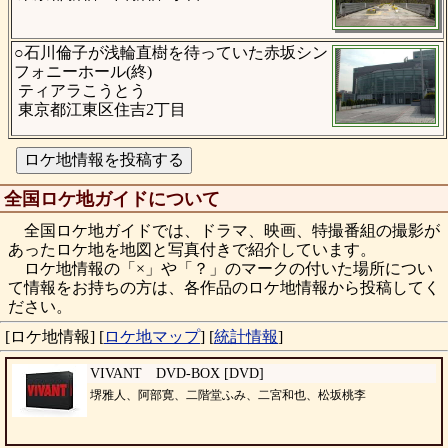
○石川倫子が浅輪直樹を待っていた赤坂シン
フォニーホール(終)
ティアラこうとう
東京都江東区住吉2丁目
全国ロケ地ガイドについて
全国ロケ地ガイドでは、ドラマ、映画、特撮番組の撮影が
あったロケ地を地図と写真付きで紹介しています。
ロケ地情報の「×」や「？」のマークの付いた場所につい
て情報をお持ちの方は、各作品のロケ地情報から投稿してく
ださい。
[ロケ地情報]
[
ロケ地マップ
]
[
統計情報
]
VIVANT DVD-BOX [DVD]
堺雅人、阿部寛、二階堂ふみ、二宮和也、松坂桃李