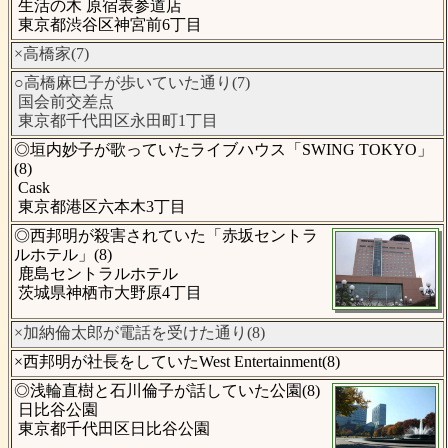
生活の木 原宿表参道店
東京都渋谷区神宮前6丁目
×高橋家(7)
○高橋麻巳子が歩いていた通り(7)
国会前交差点
東京都千代田区永田町1丁目
◎垣内妙子が歌っていたライブハウス「SWING TOKYO」
(8)
Cask
東京都港区六本木3丁目
◎西邦明が殺害されていた「赤坂セントラ
ルホテル」(8)
鹿島セントラルホテル
茨城県神栖市大野原4丁目
×加納倫太郎が電話を受けた通り(8)
×西邦明が社長をしていたWest Entertainment(8)
◎浅輪直樹と石川倫子が話していた公園(8)
日比谷公園
東京都千代田区日比谷公園