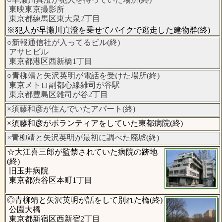
東映東京撮影所
東京都練馬区東大泉2丁目
※犯人が早瀬川真澄を乗せてバイクで逃走した建物群(終)
○新報通信社が入ってるビル(終)
アサヒビル
東京都港区西新橋1丁目
○青柳靖と矢沢英明が電話を受けた場所(終)
東京メトロ副都心線雑司が谷駅
東京都豊島区雑司が谷2丁目
×須藤和彦が住んでいたアパート(終)
×須藤和彦がボランティアをしていた東都病院(終)
×青柳靖と矢沢英明が最初に調べた廃墟(終)
☆大江喜三郎が監禁されていた病院の跡地
(終)
旧玉井病院
東京都渋谷区本町1丁目
◎青柳靖と矢沢英明が話をして別れた橋(終)
公園大橋
東京都新宿区西新宿2丁目