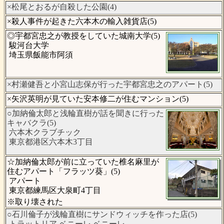
×松尾とおるが自殺した公園(4)
×殺人事件が起きた六本木の輸入雑貨店(5)
◎宇都宮忠之が教授をしていた城南大学(5)
駿河台大学
埼玉県飯能市阿須
×村瀬健吾と小宮山志保が行った宇都宮忠之のアパート(5)
×矢沢英明が見ていた安本修二が住むマンション(5)
○加納倫太郎と浅輪直樹が話を聞きに行った
キャバクラ(5)
六本木クラブチック
東京都港区六本木3丁目
☆加納倫太郎が前に立っていた椎名麻里が
住むアパート「フラッツ葵」(5)
アパート
東京都練馬区大泉町4丁目
※取り壊された
○石川倫子が浅輪直樹にサンドウィッチを作った店(5)
トラットリア ベニーレ ベニーレ