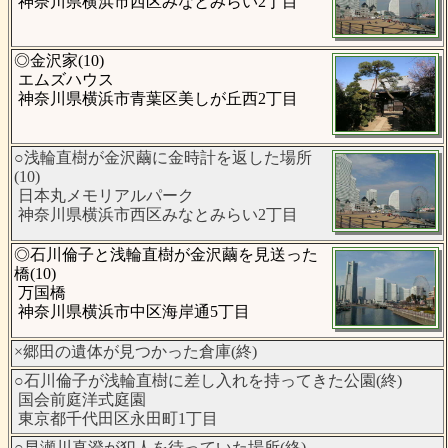
神奈川県横浜市西区みなとみらい2丁目
◎金沢家(10)
エムズハウス
神奈川県横浜市青葉区美しが丘西2丁目
○浅輪直樹が金沢繭に金時計を返した場所
(10)
日本丸メモリアルパーク
神奈川県横浜市西区みなとみらい2丁目
◎石川倫子と浅輪直樹が金沢繭を見送った
橋(10)
万国橋
神奈川県横浜市中区海岸通5丁目
×郷田の遺体が見つかった倉庫(終)
○石川倫子が浅輪直樹に差し入れを持ってきた公園(終)
国会前庭洋式庭園
東京都千代田区永田町1丁目
○早瀬川真澄が犯人を待っていた場所(終)