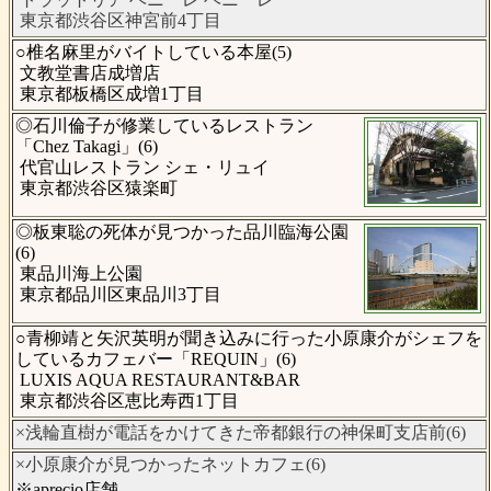
東京都渋谷区神宮前4丁目
○椎名麻里がバイトしている本屋(5)
文教堂書店成増店
東京都板橋区成増1丁目
◎石川倫子が修業しているレストラン
「Chez Takagi」(6)
代官山レストラン シェ・リュイ
東京都渋谷区猿楽町
◎板東聡の死体が見つかった品川臨海公園
(6)
東品川海上公園
東京都品川区東品川3丁目
○青柳靖と矢沢英明が聞き込みに行った小原康介がシェフを
しているカフェバー「REQUIN」(6)
LUXIS AQUA RESTAURANT&BAR
東京都渋谷区恵比寿西1丁目
×浅輪直樹が電話をかけてきた帝都銀行の神保町支店前(6)
×小原康介が見つかったネットカフェ(6)
※aprecio店舗