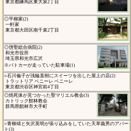
東京都練馬区東大泉2丁目
◎平柳家(2)
一軒家
東京都大田区南千束2丁目
◎啓聖総合病院(2)
和光市役所
埼玉県和光市広沢
※パトカーが走っていた駐車場(1)
○石川倫子が浅輪直樹にスイーツを出した屋上の店(2)
トラットリア ベニーレ ベニーレ
東京都渋谷区神宮前4丁目
◎焼死体が見つかった聖マリエル教会(3)
カトリック館林教会
群馬県館林市大手町
○青柳靖と矢沢英明が張り込みをしていた天草義男のアパー
ト(3)