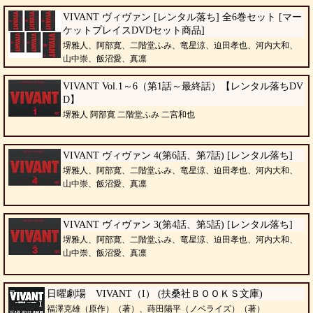
VIVANT ヴィヴァン [レンタル落ち] 全6巻セット [マー
ケットプレイスDVDセット商品]
堺雅人、阿部寛、二階堂ふみ、竜星涼、迫田孝也、河内大和、
山中崇、飯沼愛、真凛
VIVANT Vol.1～6（第1話～最終話）【レンタル落ちDV
D】
堺雅人 阿部寛 二階堂ふみ 二宮和也
VIVANT ヴィヴァン 4(第6話、第7話) [レンタル落ち]
堺雅人、阿部寛、二階堂ふみ、竜星涼、迫田孝也、河内大和、
山中崇、飯沼愛、真凛
VIVANT ヴィヴァン 3(第4話、第5話) [レンタル落ち]
堺雅人、阿部寛、二階堂ふみ、竜星涼、迫田孝也、河内大和、
山中崇、飯沼愛、真凛
日曜劇場 VIVANT（I） (扶桑社ＢＯＯＫＳ文庫)
福澤克雄（原作）（著）、蒔田陽平（ノベライズ）（著）