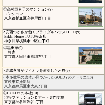
◎高村亜希子のマンション(9)
マンション
東京都杉並区高井戸西1丁目
○安西つかさが働くブライダルハウスTUTU(9)
Bridal House TUTU横浜店
神奈川県横浜市中区山下町
◎黒田家(9)
一軒家
東京都大田区田園調布3丁目
×赤城孝司がヴィオラを演奏した河原(9)
○本多数馬の遺体が見つかったGOLDYのアトリエ(10)
東映東京撮影所
東京都練馬区東大泉2丁目
◎GOLDYの本社(10)
渋谷ファッション＆アート専門学校
東京都渋谷区渋谷1丁目