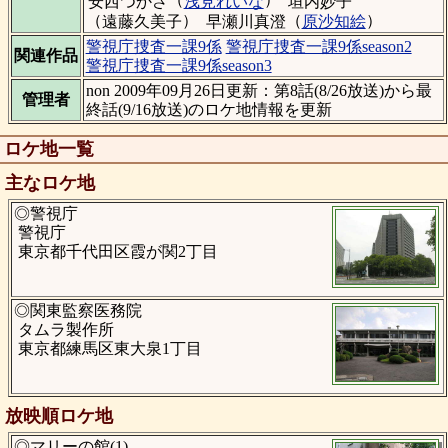
安西つかさ
浅見れいな
垣内妙子
（
）
（
）
遠藤久美子
早瀬川真澄
原沙知絵
警視庁捜査一課9係
警視庁捜査一課9係season2
関連作品
警視庁捜査一課9係season3
non 2009年09月26日更新：第8話(8/26放送)から最
管理者
終話(9/16放送)のロケ地情報を更新
ロケ地一覧
主なロケ地
◎警視庁
警視庁
東京都千代田区霞が関2丁目
◎関東監察医務院
タムラ製作所
東京都練馬区東大泉1丁目
放映順ロケ地
◎マリーの館(1)