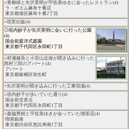
○青柳靖と矢沢英明が宇佐美ゆきに会ったレストラン(4)
ラ・ボエム麻布十番店
東京都港区麻布十番2丁目
×現実出版(4)
◎垣内妙子が矢沢英明に会いに行った公園
(4)
国会前庭洋式庭園
東京都千代田区永田町1丁目
○村瀬健吾と小宮山志保が聞き込みに行った
西村三郎のアパート(4)
アパート
東京都板橋区弥生町
×矢沢英明が聞き込みに行った工事現場(4)
○垣内妙子が歩いていた通り(4)
国会前交差点
東京都千代田区永田町1丁目
○森脇秀樹と宇佐美ゆきが会っていた喫茶店(4)
喫茶銀座
東京都渋谷区恵比寿南1丁目