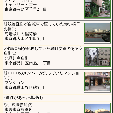
ギャラリー・ゴー
東京都豊島区千早2丁目
◎浅輪直樹が自転車で渡っていた赤い欄干
の橋(1)
海老取川の稲荷橋
東京都大田区羽田5丁目
○浅輪直樹が勤務していた緑町交番のある商
店街(1)
北品川商店街
東京都品川区南品川1丁目
◎HEROのメンバーが集っていたマンショ
ン(1)
マンション
東京都世田谷区砧5丁目
×事件があった墓地(1)
◎共映撮影所(2)
東映東京撮影所