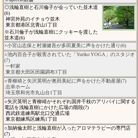
◎浅輪直樹と石川倫子が会っていた並木道
(6)
神宮外苑のイチョウ並木
東京都港区北青山1丁目
※石川倫子が浅輪直樹にクッキーを渡した
並木道(6)
×小宮山志保と村瀬健吾が多田夏美に声をかけた通り(6)
○池内百合子が殺害されていた「Yuriko YOGA」のスタジオ
(7)
一軒家
東京都大田区田園調布3丁目
○青柳靖と矢沢英明が奥田美紀に声をかけた不動産屋(7)
志幸ホーム
埼玉県和光市丸山台1丁目
○矢沢英明と青柳靖がそれぞれ国井千枝のアリバイに関する
電話を浅輪直樹にかけた広場の階段(7)
西武鉄道練馬駅北口交通広場
東京都練馬区練馬1丁目
○加納倫太郎と浅輪直樹が入ったアロマテラピーの専門店
(7)