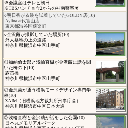
※会議室はテレビ朝日
※TBSハンチョウ2からの神南警察署
○明日香が衣装を試着していたGOLDY店(10)
Aylina at代官山店
東京都渋谷区猿楽町
○金沢繭が撮影していた場所(10)
外人墓地の上の道路
神奈川県横浜市中区山手町
◎加納倫太郎と浅輪直樹が金沢繭に話を聞
いた橋の下(10)
霧笛橋
神奈川県横浜市中区山手町
◎金沢繭が通う横浜モードデザイン専門学
校(10)
ZAIM（旧横浜地方裁判所刑事庁舎）
神奈川県横浜市中区日本大通
◎浅輪直樹と金沢繭が話をした公園(10)
日本丸メモリアルパーク