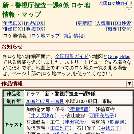
全国ロケ地ガイド
新・警視庁捜査一課9係 ロケ地
[
▽
]
情報・マップ
[
年代IDX
]
[
作品IDX
]
[
更新順
]
[
人気順
]
[
DB検索
]
[
俳優IDX
]
[
地域IDX
]
[
概要
]
[
交流
]
[ロケ地情報]
[
ロケ地マップ
]
[
統計情報
]
お知らせ
各ロケ地の詳細画面に、
全国風景ガイド
の地図と
GoogleMap
で見る機能を追加しました。ストリートビューで見る場合な
どに便利です。地図上ですべてのロケ地の一覧を見る場合
は、ページ上部の[ロケ地マップ]を使ってください。
作品情報
▼
作品名
ドラマ「
新・警視庁捜査一課9係
」
制作年
2009年07月～09月
水曜 21:00 朝日、東映
：
（
）
加納倫太郎
係長
渡瀬恒彦
浅輪直樹
（
）
（
）
井ノ原快彦
小宮山志保
羽田美智子
：
（
）
（
）
村瀬健吾
主任
津田寛治
青柳靖
吹越満
キャスト
（
）
（
）
矢沢英明
田口浩正
石川倫子
中越典子
（
）