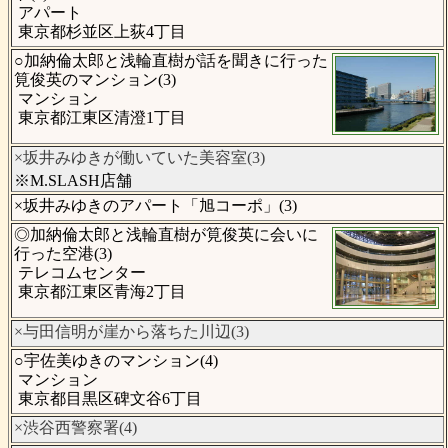
アパート
東京都杉並区上荻4丁目
○加納倫太郎と浅輪直樹が話を聞きに行った
筧俊英のマンション(3)
マンション
東京都江東区清澄1丁目
×坂井みゆきが働いていた美容室(3)
※M.SLASH店舗
×坂井みゆきのアパート「旭コーポ」(3)
◎加納倫太郎と浅輪直樹が筧俊英に会いに
行った空港(3)
テレコムセンター
東京都江東区青海2丁目
×与田信明が崖から落ちた川辺(3)
○宇佐美ゆきのマンション(4)
マンション
東京都目黒区碑文谷6丁目
×渋谷西警察署(4)