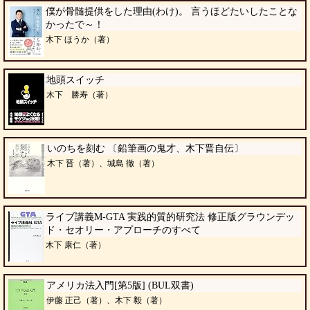
僕が骨髄提供をした理由(わけ)。 言うほどたいしたことな
かったで～！
木下 ほうか（著）
地頭スイッチ
木下 勝寿（著）
いのちを刻む 〔鉛筆画の鬼才、木下晋自伝〕
木下 晋（著）、城島 徹（著）
ライブ講義M-GTA 実践的質的研究法 修正版グラウンデッ
ド・セオリー・アプローチのすべて
木下 康仁（著）
アメリカ法入門[第5版] (BUL双書)
伊藤 正己（著）、木下 毅（著）