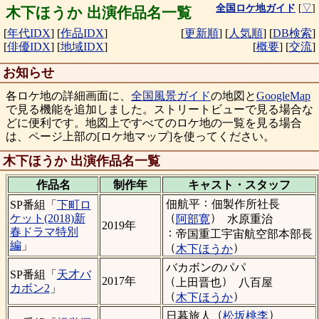
全国ロケ地ガイド
[
▽
]
木下ほうか 出演作品名一覧
[
年代IDX
]
[
作品IDX
]
[
更新順
]
[
人気順
]
[
DB検索
]
[
俳優IDX
]
[
地域IDX
]
[
概要
]
[
交流
]
お知らせ
各ロケ地の詳細画面に、
全国風景ガイド
の地図と
GoogleMap
で見る機能を追加しました。ストリートビューで見る場合な
どに便利です。地図上ですべてのロケ地の一覧を見る場合
は、ページ上部の[ロケ地マップ]を使ってください。
木下ほうか 出演作品名一覧
作品名
制作年
キャスト・
スタッフ
：
佃航平
佃製作所社長
SP番組「
下町ロ
（
）
ケット(2018)新
阿部寛
水原重治
2019年
春ドラマ特別
：
帝国重工宇宙航空部本部長
編
」
（
）
木下ほうか
バカボンのパパ
SP番組「
天才バ
（
）
2017年
上田晋也
八百屋
カボン2
」
（
）
木下ほうか
（
）
日暮旅人
松坂桃李