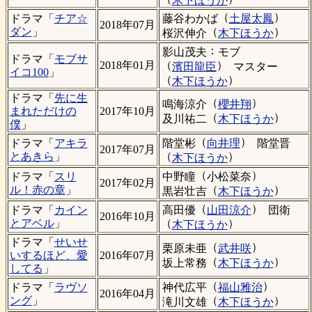
木下ほうか
（
）
藤谷わかば
土屋太鳳
ドラマ「
チア☆
2018年07月
（
）
ダン
」
桜沢伸介
木下ほうか
：
影山茂夫
モブ
ドラマ「
モブサ
（
）
2018年01月
濱田龍臣
マスター
イコ100
」
（
）
木下ほうか
ドラマ「
先に生
（
）
鳴海涼介
櫻井翔
まれただけの
2017年10月
（
）
及川祐二
木下ほうか
僕
」
（
）
階堂彬
向井理
階堂晋
ドラマ「
アキラ
2017年07月
（
）
とあきら
」
木下ほうか
（
）
中野瞳
小松菜奈
ドラマ「
スリ
2017年02月
（
）
ル！赤の章
」
黒岩壮吉
木下ほうか
（
）
高田優
山田涼介
団衛
ドラマ「
カイン
2016年10月
（
）
とアベル
」
木下ほうか
ドラマ「
せいせ
（
）
栗原未亜
武井咲
いするほど、愛
2016年07月
（
）
坂上常務
木下ほうか
してる
」
（
）
神代広平
福山雅治
ドラマ「
ラヴソ
2016年04月
（
）
ング
」
滝川文雄
木下ほうか