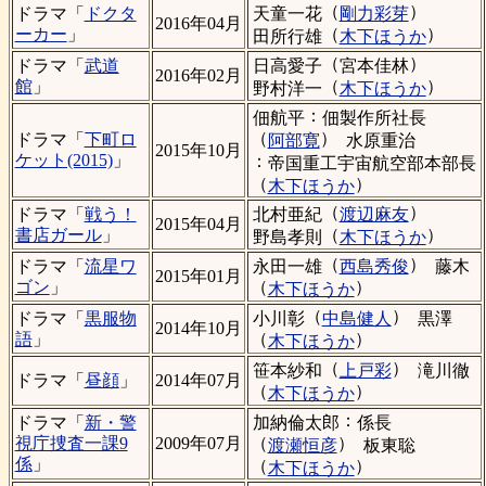
（
）
天童一花
剛力彩芽
ドラマ「
ドクタ
2016年04月
（
）
ーカー
」
田所行雄
木下ほうか
（
）
日高愛子
宮本佳林
ドラマ「
武道
2016年02月
（
）
館
」
野村洋一
木下ほうか
：
佃航平
佃製作所社長
（
）
ドラマ「
下町ロ
阿部寛
水原重治
2015年10月
ケット(2015)
」
：
帝国重工宇宙航空部本部長
（
）
木下ほうか
（
）
北村亜紀
渡辺麻友
ドラマ「
戦う！
2015年04月
（
）
書店ガール
」
野島孝則
木下ほうか
（
）
永田一雄
西島秀俊
藤木
ドラマ「
流星ワ
2015年01月
（
）
ゴン
」
木下ほうか
（
）
小川彰
中島健人
黒澤
ドラマ「
黒服物
2014年10月
（
）
語
」
木下ほうか
（
）
笹本紗和
上戸彩
滝川徹
ドラマ「
昼顔
」
2014年07月
（
）
木下ほうか
：
加納倫太郎
係長
ドラマ「
新・警
（
）
視庁捜査一課9
2009年07月
渡瀬恒彦
板東聡
係
」
（
）
木下ほうか