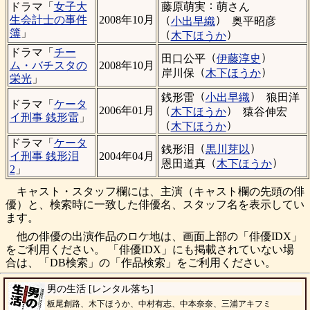
：
藤原萌実
萌さん
ドラマ「
女子大
（
）
生会計士の事件
2008年10月
小出早織
奥平昭彦
簿
」
（
）
木下ほうか
ドラマ「
チー
（
）
田口公平
伊藤淳史
ム・バチスタの
2008年10月
（
）
岸川保
木下ほうか
栄光
」
（
）
銭形雷
小出早織
狼田洋
ドラマ「
ケータ
（
）
2006年01月
木下ほうか
猿谷伸宏
イ刑事 銭形雷
」
（
）
木下ほうか
ドラマ「
ケータ
（
）
銭形泪
黒川芽以
イ刑事 銭形泪
2004年04月
（
）
恩田道真
木下ほうか
2
」
キャスト・スタッフ欄には、主演（キャスト欄の先頭の俳
優）と、検索時に一致した俳優名、スタッフ名を表示してい
ます。
他の俳優の出演作品のロケ地は、画面上部の「俳優IDX」
をご利用ください。 「俳優IDX」にも掲載されていない場
合は、「DB検索」の「作品検索」をご利用ください。
男の生活 [レンタル落ち]
板尾創路、木下ほうか、中村有志、中本奈奈、三浦アキフミ