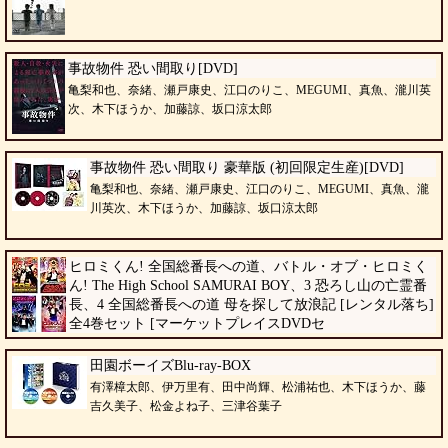
事故物件 恐い間取り[DVD]
亀梨和也、奈緒、瀬戸康史、江口のりこ、MEGUMI、真魚、瀧川英
次、木下ほうか、加藤諒、坂口涼太郎
事故物件 恐い間取り 豪華版 (初回限定生産)[DVD]
亀梨和也、奈緒、瀬戸康史、江口のりこ、MEGUMI、真魚、瀧
川英次、木下ほうか、加藤諒、坂口涼太郎
ヒロミくん! 全国総番長への道、バトル・オブ・ヒロミく
ん! The High School SAMURAI BOY、3 恐ろし山の亡霊番
長、4 全国総番長への道 母を探して放浪記 [レンタル落ち]
全4巻セット [マーケットプレイスDVDセ
竹内力、夏生さち、栞莱、斎藤嘉樹、鎌田奈津美、木下ほうか、城明男、崔哲
浩、原金太郎
田園ボーイズBlu-ray-BOX
有澤樟太郎、伊万里有、田中尚輝、松浦祐也、木下ほうか、藤
吉久美子、松金よね子、三津谷葉子