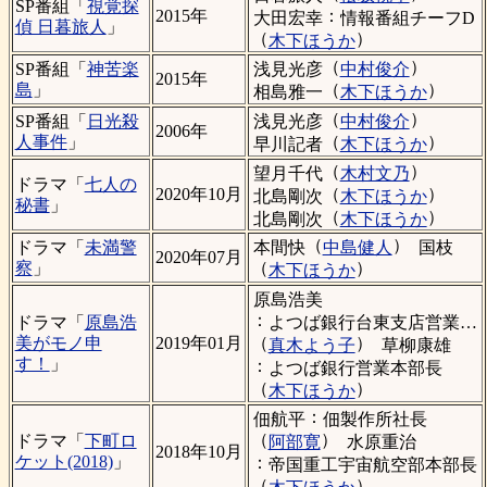
SP番組「
視覚探
：
2015年
大田宏幸
情報番組チーフD
偵 日暮旅人
」
（
）
木下ほうか
（
）
浅見光彦
中村俊介
SP番組「
神苦楽
2015年
（
）
島
」
相島雅一
木下ほうか
（
）
浅見光彦
中村俊介
SP番組「
日光殺
2006年
（
）
人事件
」
早川記者
木下ほうか
（
）
望月千代
木村文乃
ドラマ「
七人の
（
）
2020年10月
北島剛次
木下ほうか
秘書
」
（
）
北島剛次
木下ほうか
（
）
本間快
中島健人
国枝
ドラマ「
未満警
2020年07月
（
）
察
」
木下ほうか
原島浩美
：
よつば銀行台東支店営業課長
ドラマ「
原島浩
（
）
美がモノ申
2019年01月
真木よう子
草柳康雄
す！
」
：
よつば銀行営業本部長
（
）
木下ほうか
：
佃航平
佃製作所社長
（
）
ドラマ「
下町ロ
阿部寛
水原重治
2018年10月
ケット(2018)
」
：
帝国重工宇宙航空部本部長
（
）