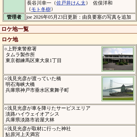
（
）
長谷川幸一
佐戸井けん太
佐俣洋和
（
）
モト冬樹
管理者
joe 2026年05月23日更新：由良要塞の写真を追加
ロケ地一覧
ロケ地
○上野東警察署
タムラ製作所
東京都練馬区東大泉1丁目
○浅見光彦が渡っていた橋
明石海峡大橋
兵庫県神戸市垂水区東舞子町
○浅見光彦が車を降りたサービスエリア
淡路ハイウェイオアシス
兵庫県淡路市岩屋大林
○浅見光彦が取材に行った神社
鮎原河上天満宮