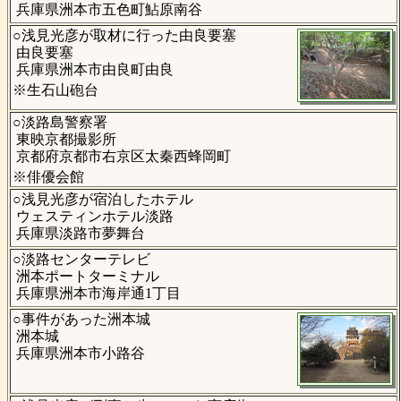
兵庫県洲本市五色町鮎原南谷
○浅見光彦が取材に行った由良要塞
由良要塞
兵庫県洲本市由良町由良
※生石山砲台
○淡路島警察署
東映京都撮影所
京都府京都市右京区太秦西蜂岡町
※俳優会館
○浅見光彦が宿泊したホテル
ウェスティンホテル淡路
兵庫県淡路市夢舞台
○淡路センターテレビ
洲本ポートターミナル
兵庫県洲本市海岸通1丁目
○事件があった洲本城
洲本城
兵庫県洲本市小路谷