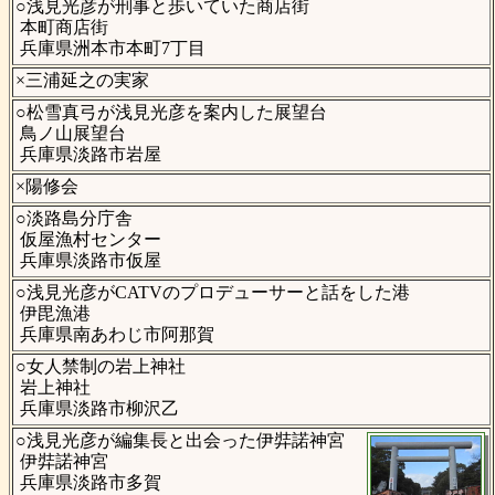
○浅見光彦が刑事と歩いていた商店街
本町商店街
兵庫県洲本市本町7丁目
×三浦延之の実家
○松雪真弓が浅見光彦を案内した展望台
鳥ノ山展望台
兵庫県淡路市岩屋
×陽修会
○淡路島分庁舎
仮屋漁村センター
兵庫県淡路市仮屋
○浅見光彦がCATVのプロデューサーと話をした港
伊毘漁港
兵庫県南あわじ市阿那賀
○女人禁制の岩上神社
岩上神社
兵庫県淡路市柳沢乙
○浅見光彦が編集長と出会った伊弉諾神宮
伊弉諾神宮
兵庫県淡路市多賀