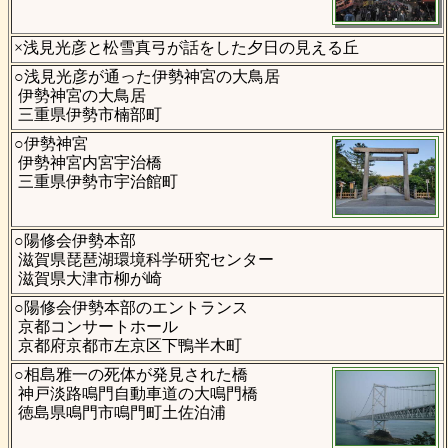
×浅見光彦と松雪真弓が話をした夕日の見える丘
○浅見光彦が通った伊勢神宮の大鳥居
伊勢神宮の大鳥居
三重県伊勢市楠部町
○伊勢神宮
伊勢神宮内宮宇治橋
三重県伊勢市宇治館町
○陽修会伊勢本部
滋賀県琵琶湖環境科学研究センター
滋賀県大津市柳が崎
○陽修会伊勢本部のエントランス
京都コンサートホール
京都府京都市左京区下鴨半木町
○相島雅一の死体が発見された橋
神戸淡路鳴門自動車道の大鳴門橋
徳島県鳴門市鳴門町土佐泊浦