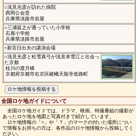
○浅見光彦が訪れた病院
西岡公会堂
兵庫県淡路市岩屋
○三浦延之が通っていた小学校
石屋小学校
兵庫県淡路市岩屋
×新宮日出夫の講演会場
○浅見光彦と松雪真弓が浅見幸雪江と出会っ
た京都
桂川の渡月橋
京都府京都市右京区嵯峨天龍寺造路町
全国ロケ地ガイドについて
全国ロケ地ガイドでは、ドラマ、映画、特撮番組の撮影が
あったロケ地を地図と写真付きで紹介しています。
ロケ地情報の「×」や「？」のマークの付いた場所につい
て情報をお持ちの方は、各作品のロケ地情報から投稿してく
ださい。