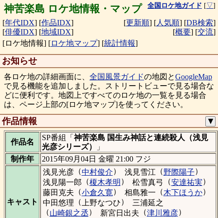
全国ロケ地ガイド
[
▽
]
神苦楽島 ロケ地情報・マップ
[
年代IDX
]
[
作品IDX
]
[
更新順
]
[
人気順
]
[
DB検索
]
[
俳優IDX
]
[
地域IDX
]
[
概要
]
[
交流
]
[ロケ地情報]
[
ロケ地マップ
]
[
統計情報
]
お知らせ
各ロケ地の詳細画面に、
全国風景ガイド
の地図と
GoogleMap
で見る機能を追加しました。ストリートビューで見る場合な
どに便利です。地図上ですべてのロケ地の一覧を見る場合
は、ページ上部の[ロケ地マップ]を使ってください。
作品情報
▼
SP番組「
神苦楽島 国生み神話と連続殺人（浅見
作品名
光彦シリーズ）
」
制作年
2015年09月04日 金曜 21:00 フジ
（
）
（
）
浅見光彦
中村俊介
浅見雪江
野際陽子
（
）
（
）
浅見陽一郎
榎木孝明
松雪真弓
安達祐実
（
）
（
）
藤田克夫
小倉久寛
相島雅一
木下ほうか
（
）
キャスト
中田悠理
上野なつひ
三浦延之
（
）
（
）
山崎銀之丞
新宮日出夫
津川雅彦