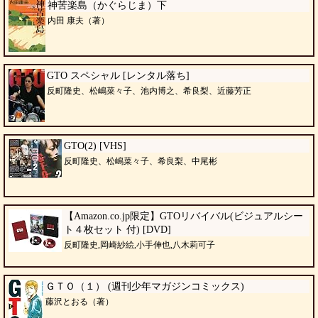
神苦楽島（かぐらじま）下
内田 康夫（著）
GTO スペシャル [レンタル落ち]
反町隆史、松嶋菜々子、池内博之、希良梨、近藤芳正
GTO(2) [VHS]
反町隆史、松嶋菜々子、希良梨、中尾彬
【Amazon.co.jp限定】GTOリバイバル(ビジュアルシー
ト４枚セット 付) [DVD]
反町隆史,岡崎紗絵,小手伸也,八木莉可子
ＧＴＯ（１） (週刊少年マガジンコミックス)
藤沢とおる（著）