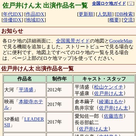
全国ロケ地ガイド
[
▽
]
佐戸井けん太 出演作品名一覧
[
年代IDX
]
[
作品IDX
]
[
更新順
]
[
人気順
]
[
DB検索
]
[
俳優IDX
]
[
地域IDX
]
[
概要
]
[
交流
]
お知らせ
各ロケ地の詳細画面に、
全国風景ガイド
の地図と
GoogleMap
で見る機能を追加しました。ストリートビューで見る場合な
どに便利です。地図上ですべてのロケ地の一覧を見る場合
は、ページ上部の[ロケ地マップ]を使ってください。
佐戸井けん太 出演作品名一覧
作品名
制作年
キャスト・
スタッフ
（
）
平清盛
松山ケンイチ
大河「
平清盛
」
2012年
（
）
平盛康
佐戸井けん太
（
）
倉本繭子
綾瀬はるか
映画「
本能寺ホテ
2017年
（
）
ル
」
島井宗室
佐戸井けん太
（
）
愛知佐一郎
佐藤浩市
SP番組「
LEADER
2017年
長谷部鉱二
SII
」
（
）
佐戸井けん太