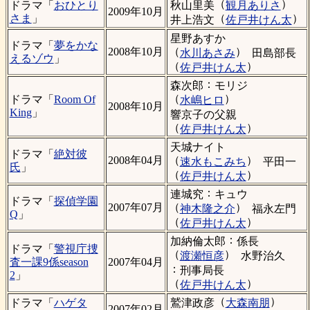
（
）
秋山里美
観月ありさ
ドラマ「
おひとり
2009年10月
（
）
さま
」
井上浩文
佐戸井けん太
星野あすか
ドラマ「
夢をかな
（
）
2008年10月
水川あさみ
田島部長
えるゾウ
」
（
）
佐戸井けん太
：
森次郎
モリジ
（
）
ドラマ「
Room Of
水嶋ヒロ
2008年10月
King
」
響京子の父親
（
）
佐戸井けん太
天城ナイト
ドラマ「
絶対彼
（
）
2008年04月
速水もこみち
平田一
氏
」
（
）
佐戸井けん太
：
連城究
キュウ
ドラマ「
探偵学園
（
）
2007年07月
神木隆之介
福永左門
Q
」
（
）
佐戸井けん太
：
加納倫太郎
係長
ドラマ「
警視庁捜
（
）
渡瀬恒彦
水野治久
査一課9係season
2007年04月
：
刑事局長
2
」
（
）
佐戸井けん太
（
）
鷲津政彦
大森南朋
ドラマ「
ハゲタ
2007年02月