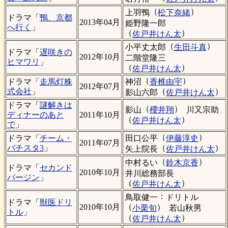
（
）
上羽鴨
松下奈緒
ドラマ「
鴨、京都
2013年04月
姫野隆一郎
へ行く
」
（
）
佐戸井けん太
（
）
小平丈太郎
生田斗真
ドラマ「
遅咲きの
2012年10月
二階堂隆三
ヒマワリ
」
（
）
佐戸井けん太
（
）
神沼
香椎由宇
ドラマ「
走馬灯株
2012年07月
（
）
式会社
」
影山六郎
佐戸井けん太
ドラマ「
謎解きは
（
）
影山
櫻井翔
川又宗助
ディナーのあと
2011年10月
（
）
佐戸井けん太
で
」
（
）
田口公平
伊藤淳史
ドラマ「
チーム・
2011年07月
（
）
バチスタ3
」
矢上院長
佐戸井けん太
（
）
中村るい
鈴木京香
ドラマ「
セカンド
2010年10月
井川総務部長
バージン
」
（
）
佐戸井けん太
：
鳥取健一
ドリトル
ドラマ「
獣医ドリ
（
）
2010年10月
小栗旬
若山秋男
トル
」
（
）
佐戸井けん太