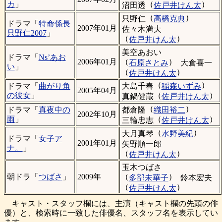
（
）
カ
」
沼田透
佐戸井けん太
（
）
只野仁
高橋克典
ドラマ「
特命係長
2007年01月
佐々木満夫
只野仁2007
」
（
）
佐戸井けん太
美空あおい
ドラマ「
Ns’あお
（
）
2006年01月
石原さとみ
大倉喜一
い
」
（
）
佐戸井けん太
（
）
大島千春
稲森いずみ
ドラマ「
曲がり角
2005年04月
（
）
の彼女
」
真鍋健蔵
佐戸井けん太
（
）
都倉隆
織田裕二
ドラマ「
真夜中の
2002年10月
（
）
雨
」
三輪忠志
佐戸井けん太
（
）
大月真琴
水野美紀
ドラマ「
女子ア
2001年01月
矢野順一郎
ナ。
」
（
）
佐戸井けん太
玉木つばさ
（
）
朝ドラ「
つばさ
」
2009年
多部未華子
鈴本宏夫
（
）
佐戸井けん太
キャスト・スタッフ欄には、主演（キャスト欄の先頭の俳
優）と、検索時に一致した俳優名、スタッフ名を表示してい