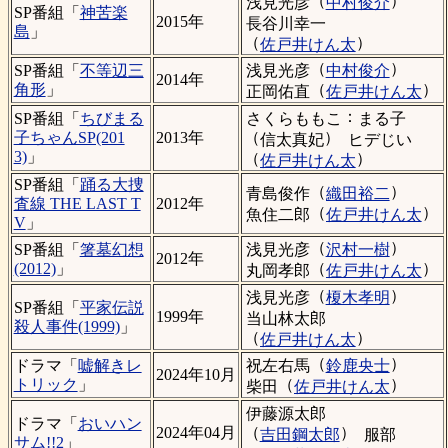
（
）
浅見光彦
中村俊介
SP番組「
神苦楽
2015年
長谷川幸一
島
」
（
）
佐戸井けん太
（
）
浅見光彦
中村俊介
SP番組「
不等辺三
2014年
（
）
角形
」
正岡佑直
佐戸井けん太
：
さくらももこ
まる子
SP番組「
ちびまる
（
）
子ちゃんSP(201
2013年
信太真妃
ヒデじい
3)
」
（
）
佐戸井けん太
SP番組「
踊る大捜
（
）
青島俊作
織田裕二
査線 THE LAST T
2012年
（
）
魚住二郎
佐戸井けん太
V
」
（
）
浅見光彦
沢村一樹
SP番組「
箸墓幻想
2012年
（
）
(2012)
」
丸岡孝郎
佐戸井けん太
（
）
浅見光彦
榎木孝明
SP番組「
平家伝説
1999年
当山林太郎
殺人事件(1999)
」
（
）
佐戸井けん太
（
）
祝左右馬
鈴鹿央士
ドラマ「
嘘解きレ
2024年10月
（
）
トリック
」
柴田
佐戸井けん太
伊藤源太郎
ドラマ「
おいハン
（
）
2024年04月
吉田鋼太郎
服部
サム!!2
」