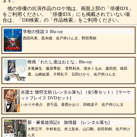
ます。
他の俳優の出演作品のロケ地は、画面上部の「俳優IDX」
をご利用ください。 「俳優IDX」にも掲載されていない場
合は、「DB検索」の「作品検索」をご利用ください。
学校の怪談３ Blu-ray
西田尚美、黒木瞳、佐戸井けん太、野田秀樹
映画「わたし達はおとな」Blu-ray
木竜麻生、藤原季節、 菅野莉央、清水くるみ、森田想、桜田
通、山崎紘菜、片岡礼子、石田ひかり、佐戸井けん太
弁護士 猪狩文助 [レンタル落ち] （全5巻セット） [マーケ
ットプレイス DVDセット]
いかりや長介、原千晶、香西かおり、田根楽子、佐戸井けん太
新・麻雀放浪記4 旅情篇 [レンタル落ち]
火野正平、中村有志、井上彩名、山口剛、岩田和樹、佐戸井け
ん太