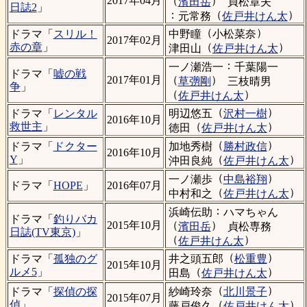
（
）
2017年04月
濱田岳
貞松章夫
日誌2
」
：
（
）
元常務
佐戸井けん太
（
）
中野瞳
小松菜奈
ドラマ「
スリル！
2017年02月
（
）
赤の章
」
津田山
佐戸井けん太
：
一ノ瀬浩一
千葉陽一
ドラマ「
嘘の戦
（
）
2017年01月
草彅剛
三枝晴男
争
」
（
）
佐戸井けん太
（
）
明辺悠五
沢村一樹
ドラマ「
レンタル
2016年10月
（
）
救世主
」
徳田
佐戸井けん太
（
）
加地秀樹
勝村政信
ドラマ「
ドクター
2016年10月
（
）
Y
」
沖田良純
佐戸井けん太
（
）
一ノ瀬歩
中島裕翔
ドラマ「
HOPE
」
2016年07月
（
）
中村和之
佐戸井けん太
：
浜崎伝助
ハマちゃん
ドラマ「
釣りバカ
（
）
2015年10月
濱田岳
貞松専務
日誌(TV東京)
」
（
）
佐戸井けん太
（
）
井之頭五郎
松重豊
ドラマ「
孤独のグ
2015年10月
（
）
ルメ5
」
田島
佐戸井けん太
（
）
紗崎玲奈
北川景子
ドラマ「
探偵の探
2015年07月
（
）
偵
」
藤戸俊久
佐戸井けん太