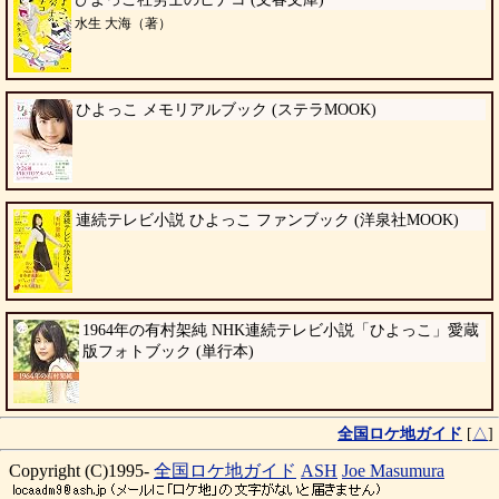
水生 大海（著）
ひよっこ メモリアルブック (ステラMOOK)
連続テレビ小説 ひよっこ ファンブック (洋泉社MOOK)
1964年の有村架純 NHK連続テレビ小説「ひよっこ」愛蔵
版フォトブック (単行本)
全国ロケ地ガイド
[
△
]
Copyright (C)1995-
全国ロケ地ガイド
ASH
Joe Masumura