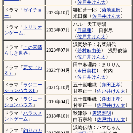
（
）
佐戸井けん太
（
）
饗庭蒼一郎
菊池風磨
ドラマ「
ゼイチョ
2023年10月
（
）
ー
」
米田保
佐戸井けん太
：
ハル
天王寺陽
ドラマ「
トリリオ
（
）
2023年07月
目黒蓮
日影尽
ンゲーム
」
（
）
佐戸井けん太
：
浜岡妙子
若菜絹代
ドラマ「
この素晴
（
）
2023年07月
若村麻由美
浅野俊徳
らしき世界
」
（
）
佐戸井けん太
：
田中麻理鈴
まりりん
ドラマ「
悪女（わ
（
）
2022年04月
今田美桜
竹内
る）
」
（
）
佐戸井けん太
（
）
五十嵐唯織
窪田正孝
ドラマ「
ラジエー
2021年10月
（
）
ションハウスII
」
甘春正一
佐戸井けん太
（
）
五十嵐唯織
窪田正孝
ドラマ「
ラジエー
2019年04月
（
）
ションハウス
」
甘春正一
佐戸井けん太
（
）
秋津渉
唐沢寿明
ドラマ「
ハラスメ
2018年10月
（
）
ントゲーム
」
白石宗雄
佐戸井けん太
：
浜崎伝助
ハマちゃん
ドラマ「
釣りバカ