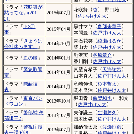
ドラマ「
花咲舞が
（
）
花咲舞
杏
野口始
黙ってない(201
2015年07月
（
）
佐戸井けん太
5)
」
（
）
黒井マヤ
多部未華子
ドラマ「
ドS刑
2015年04月
（
）
事
」
本間豊
佐戸井けん太
（
）
青石花笑
綾瀬はるか
ドラマ「
きょうは
2014年10月
（
）
会社休みます。
」
柴山大
佐戸井けん太
（
）
兎沢実
谷原章介
ドラマ「
血の轍
」
2014年01月
（
）
香川剛
佐戸井けん太
（
）
真壁有希子
天海祐希
ドラマ「
緊急取調
2014年01月
（
）
室
」
山本真人
佐戸井けん太
（
）
竜崎伸也
杉本哲太
ドラマ「
隠蔽捜
2014年01月
（
）
査
」
関本良治
佐戸井けん太
（
）
堀田青
亀梨和也
和文
ドラマ「
東京バン
2013年10月
（
）
ドワゴン
」
佐戸井けん太
（
）
矢部謙三
生瀬勝久
ドラマ「
警部補 矢
2013年07月
（
）
部謙三2
」
国木田晃
佐戸井けん太
（
）
加納倫太郎
渡瀬恒彦
ドラマ「
警視庁捜
2013年07月
（
）
査一課9係8
」
若月裕一
佐戸井けん太