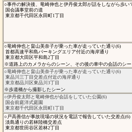
○事件の解決後、竜崎伸也と伊丹俊太郎が話をしながら歩いてい
国会議事堂前の道
東京都千代田区永田町1丁目
○竜崎伸也と畠山美奈子が乗った車が走っていた通り(6)
首都高速平和島パーキングエリア付近の海岸通り
東京都大田区平和島2丁目
※道路上のカメラからのシーン、その後の車中の会話のシー
○竜崎伸也と畠山美奈子が乗った車が走っていた通り(6)
東品川三丁目交差点付近の海岸通り
東京都品川区東品川3丁目
※歩道橋から撮影したシーン
○伊丹俊太郎と竜崎伸也が会話をしていた公園(6)
国会前庭洋式庭園
東京都千代田区永田町1丁目
○戸高善信が事故現場の状況を電話で報告していた交差点(6)
淡島通りの若林陸橋交差点
東京都世田谷区若林2丁目