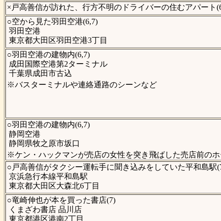
×戸高善信が訪れた、行方不明のドライバーの住むアパート(6
○空から見た羽田空港(6,7)
羽田空港
東京都大田区羽田空港3丁目
○羽田空港の建物内(6,7)
成田国際空港第2ターミナル
千葉県成田市古込
※バスターミナルや連絡通路のシーンなど
○羽田空港の建物内(6,7)
静岡空港
静岡県牧之原市坂口
※ケン・ハックマンが売店の女性を突き飛ばした売店前のホ
○戸高善信がタクシー運転手に聞き込みをしていた平和島駅(7
京浜急行本線平和島駅
東京都大田区大森北6丁目
○竜崎伸也が本を買った書店(7)
くまざわ書店 品川店
東京都港区港南2丁目