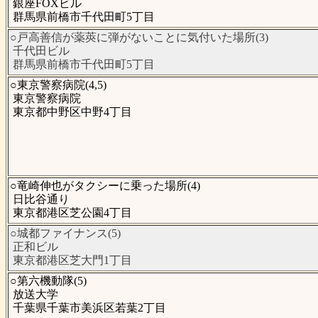
銀座FOXビル
群馬県前橋市千代田町5丁目
○戸高善信が薬莢に弾がないことに気付いた場所(3)
千代田ビル
群馬県前橋市千代田町5丁目
○東京警察病院(4,5)
東京警察病院
東京都中野区中野4丁目
○竜崎伸也がタクシーに乗った場所(4)
日比谷通り
東京都港区芝公園4丁目
○城都ファイナンス(5)
正和ビル
東京都港区芝大門1丁目
○第六機動隊(5)
放送大学
千葉県千葉市美浜区若葉2丁目