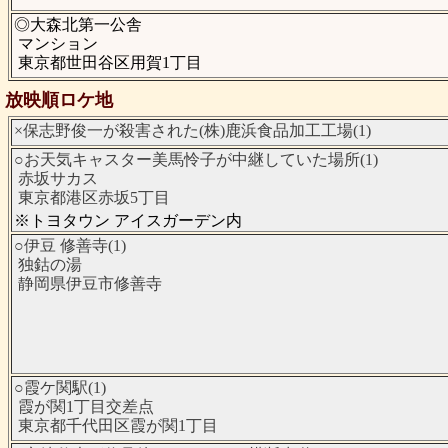
◎大森北第一公舎
マンション
東京都世田谷区用賀1丁目
放映順ロケ地
×保志野俊一が殺害された(株)鹿浜食品加工工場(1)
○お天気キャスター美馬怜子が中継していた場所(1)
赤坂サカス
東京都港区赤坂5丁目
※トヨタウン アイスガーデン内
○伊豆 修善寺(1)
独鈷の湯
静岡県伊豆市修善寺
○霞ケ関駅(1)
霞が関1丁目交差点
東京都千代田区霞が関1丁目