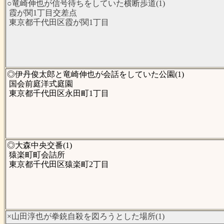
○竜崎伸也が信号待ちをしていた横断歩道(1)
霞が関1丁目交差点
東京都千代田区霞が関1丁目
◎伊丹俊太郎と竜崎伸也が会話をしていた公園(1)
国会前庭洋式庭園
東京都千代田区永田町1丁目
◎大森中央交番(1)
猿楽町町会詰所
東京都千代田区猿楽町2丁目
×山田淳也が拳銃自殺を図ろうとした場所(1)