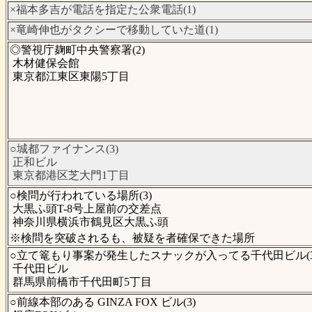
×福本多吉が電話を指定た公衆電話(1)
×竜崎伸也がタクシーで移動していた道(1)
◎警視庁麹町中央警察署(2)
木材健保会館
東京都江東区東陽5丁目
○城都ファイナンス(3)
正和ビル
東京都港区芝大門1丁目
○検問が行われている場所(3)
大黒ふ頭T-8号上屋前の交差点
神奈川県横浜市鶴見区大黒ふ頭
※検問を突破されるも、被疑を者確保できた場所
○立て篭もり事案が発生したスナックが入ってる千代田ビル(3-
千代田ビル
群馬県前橋市千代田町5丁目
○前線本部のある GINZA FOX ビル(3)