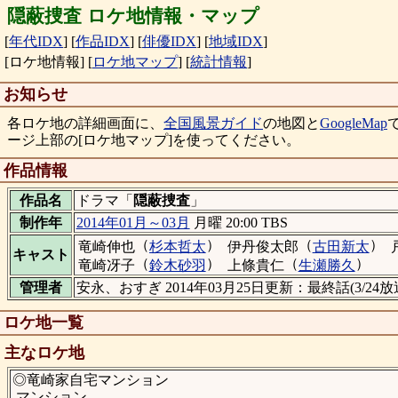
隠蔽捜査 ロケ地情報・マップ
[
年代IDX
]
[
作品IDX
]
[
俳優IDX
]
[
地域IDX
]
[ロケ地情報]
[
ロケ地マップ
]
[
統計情報
]
お知らせ
各ロケ地の詳細画面に、
全国風景ガイド
の地図と
GoogleMap
ージ上部の[ロケ地マップ]を使ってください。
作品情報
作品名
ドラマ「
隠蔽捜査
」
制作年
2014年01月～03月
月曜 20:00 TBS
（
）
（
）
竜崎伸也
杉本哲太
伊丹俊太郎
古田新太
キャスト
（
）
（
）
竜崎冴子
鈴木砂羽
上條貴仁
生瀬勝久
管理者
安永、おすぎ 2014年03月25日更新：最終話(3/2
ロケ地一覧
主なロケ地
◎竜崎家自宅マンション
マンション