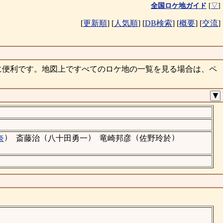
全国ロケ地ガイド
[
▽
]
[
更新順
]
[
人気順
]
[
DB検索
]
[
概要
]
[
交流
]
に便利です。地図上ですべてのロケ地の一覧を見る場合は、ペ
▼
）
（
）
（
）
奈
斎藤治
八十田勇一
竜崎邦彦
佐野玲於