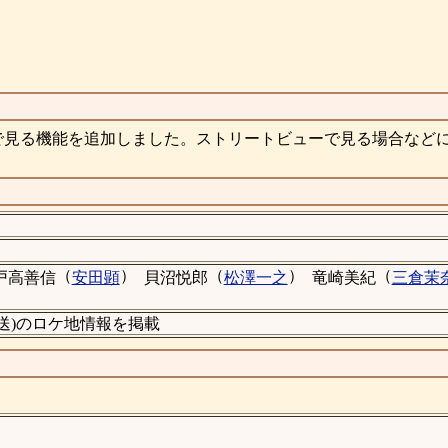
で見る機能を追加しました。ストリートビューで見る場合など
（
）
（
）
（
戸高善信
安田顕
貝沼悦郎
松澤一之
竜崎美紀
三倉茉
4放送)のロケ地情報を掲載