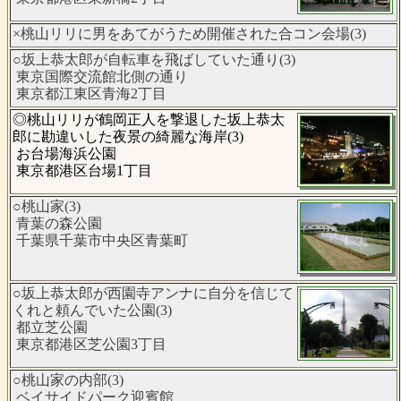
×桃山リリに男をあてがうため開催された合コン会場(3)
○坂上恭太郎が自転車を飛ばしていた通り(3)
東京国際交流館北側の通り
東京都江東区青海2丁目
◎桃山リリが鶴岡正人を撃退した坂上恭太
郎に勘違いした夜景の綺麗な海岸(3)
お台場海浜公園
東京都港区台場1丁目
○桃山家(3)
青葉の森公園
千葉県千葉市中央区青葉町
○坂上恭太郎が西園寺アンナに自分を信じて
くれと頼んでいた公園(3)
都立芝公園
東京都港区芝公園3丁目
○桃山家の内部(3)
ベイサイドパーク迎賓館