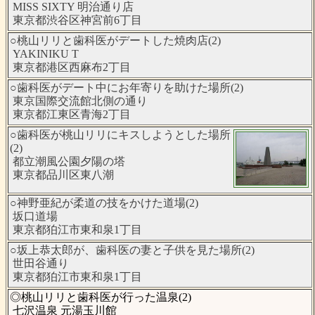
MISS SIXTY 明治通り店
東京都渋谷区神宮前6丁目
○桃山リリと歯科医がデートした焼肉店(2)
YAKINIKU T
東京都港区西麻布2丁目
○歯科医がデート中にお年寄りを助けた場所(2)
東京国際交流館北側の通り
東京都江東区青海2丁目
○歯科医が桃山リリにキスしようとした場所
(2)
都立潮風公園夕陽の塔
東京都品川区東八潮
○神野亜紀が柔道の技をかけた道場(2)
坂口道場
東京都狛江市東和泉1丁目
○坂上恭太郎が、歯科医の妻と子供を見た場所(2)
世田谷通り
東京都狛江市東和泉1丁目
◎桃山リリと歯科医が行った温泉(2)
七沢温泉 元湯玉川館