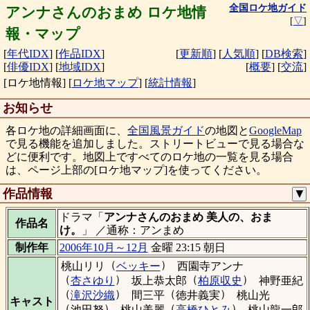
全国ロケ地ガイド
アンナさんのおまめ ロケ地情
[
▽
]
報・マップ
[
年代IDX
]
[
作品IDX
]
[
更新順
]
[
人気順
]
[
DB検索
]
[
俳優IDX
]
[
地域IDX
]
[
概要
]
[
交流
]
[ロケ地情報]
[
ロケ地マップ
]
[
統計情報
]
お知らせ
各ロケ地の詳細画面に、
全国風景ガイド
の地図と
GoogleMap
で見る機能を追加しました。ストリートビューで見る場合な
どに便利です。地図上ですべてのロケ地の一覧を見る場合
は、ページ上部の[ロケ地マップ]を使ってください。
作品情報
▼
ドラマ「
アンナさんのおまめ 美人の、おま
作品名
け。
」 ／通称：アンまめ
制作年
2006年10月～12月
金曜 23:15 朝日
（
）
桃山リリ
ベッキー
西園寺アンナ
（
）
（
）
杏さゆり
坂上恭太郎
柏原収史
神野亜紀
（
）
（
）
滝沢沙織
間三平
徳井義実
桃山光
キャスト
（
）
（
）
池田努
桃山美麗
高橋ひとみ
桃山龍一郎