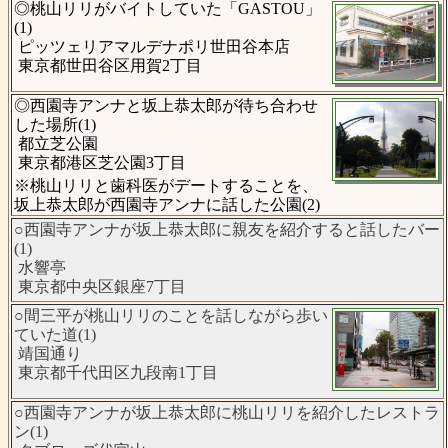
◎桃山リリがバイトしていた「GASTOU」
(1)
ピッツェリアマルデナポリ世田谷本店
東京都世田谷区用賀2丁目
◎西園寺アンナと坂上恭太郎が待ち合わせ
した場所(1)
都立芝公園
東京都港区芝公園3丁目
※桃山リリと歯科医がデートすることを、
坂上恭太郎が西園寺アンナに話した公園(2)
○西園寺アンナが坂上恭太郎に親友を紹介すると話したバー
(1)
水響亭
東京都中央区銀座7丁目
○間三平が桃山リリのことを話しながら歩い
ていた道(1)
靖国通り
東京都千代田区九段南1丁目
○西園寺アンナが坂上恭太郎に桃山リリを紹介したレストラ
ン(1)