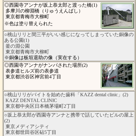
◎西園寺アンナが坂上恭太郎と渡った橋(1)
多摩川の柳淵橋（りゅうえんばし）
東京都青梅市大柳町
※色は塗り替えられた
○桃山リリと間三平がいい感じになってしまっていた銅像の
ある公園(1)
釜の淵公園
東京都青梅市大柳町
※銅像は板垣退助の像（実在する）
◎西園寺アンナがナンパされた場所(2)
表参道ヒルズ前の表参道
東京都渋谷区神宮前4丁目
○桃山リリがバイトを始めた歯科「KAZZ dental clinic」(2)
KAZZ DENTAL CLINIC
東京都中央区日本橋茅場町2丁目
○坂上恭太郎が西園寺アンナと携帯で話していたビルの屋上
(2)
東京メディアシティ
東京都世田谷区砧5丁目