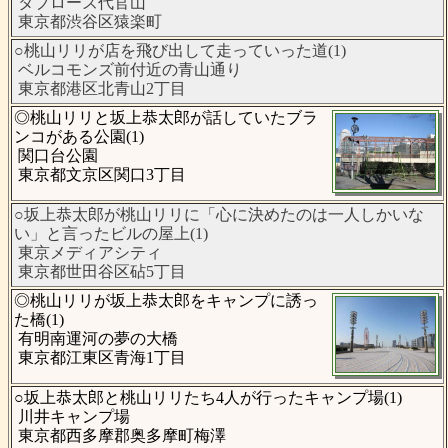
タブローズ代官山
東京都渋谷区猿楽町
○桃山リリが店を飛び出して走っていった道(1)
ベルコモンズ前付近の青山通り
東京都港区北青山2丁目
◎桃山リリと坂上恭太郎が話していたブラ
ンコがある公園(1)
関口台公園
東京都文京区関口3丁目
○坂上恭太郎が桃山リリに「心に決めたのは一人しかいな
い」と言ったビルの屋上(1)
東京メディアシティ
東京都世田谷区砧5丁目
◎桃山リリが坂上恭太郎をキャンプに誘っ
た橋(1)
有明南運河の夢の大橋
東京都江東区青海1丁目
○坂上恭太郎と桃山リリたち4人が行ったキャンプ場(1)
川井キャンプ場
東京都西多摩郡奥多摩町梅澤