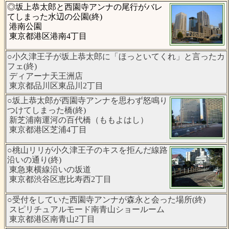
◎坂上恭太郎と西園寺アンナの尾行がバレ
てしまった水辺の公園(終)
港南公園
東京都港区港南4丁目
○小久津王子が坂上恭太郎に「ほっといてくれ」と言ったカ
フェ(終)
ディアーナ天王洲店
東京都品川区東品川2丁目
○坂上恭太郎が西園寺アンナを思わず怒鳴り
つけてしまった橋(終)
新芝浦南運河の百代橋（ももよはし）
東京都港区芝浦4丁目
○桃山リリが小久津王子のキスを拒んだ線路
沿いの通り(終)
東急東横線沿いの坂道
東京都渋谷区恵比寿西2丁目
○受付をしていた西園寺アンナが森永と会った場所(終)
スピリチュアルモード南青山ショールーム
東京都港区南青山2丁目