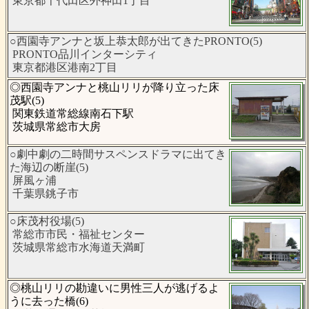
東京都千代田区外神田1丁目
○西園寺アンナと坂上恭太郎が出てきたPRONTO(5)
PRONTO品川インターシティ
東京都港区港南2丁目
◎西園寺アンナと桃山リリが降り立った床
茂駅(5)
関東鉄道常総線南石下駅
茨城県常総市大房
○劇中劇の二時間サスペンスドラマに出てき
た海辺の断崖(5)
屏風ヶ浦
千葉県銚子市
○床茂村役場(5)
常総市市民・福祉センター
茨城県常総市水海道天満町
◎桃山リリの勘違いに男性三人が逃げるよ
うに去った橋(6)