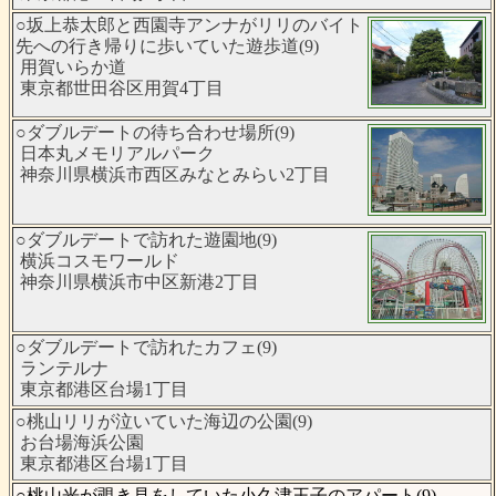
○坂上恭太郎と西園寺アンナがリリのバイト
先への行き帰りに歩いていた遊歩道(9)
用賀いらか道
東京都世田谷区用賀4丁目
○ダブルデートの待ち合わせ場所(9)
日本丸メモリアルパーク
神奈川県横浜市西区みなとみらい2丁目
○ダブルデートで訪れた遊園地(9)
横浜コスモワールド
神奈川県横浜市中区新港2丁目
○ダブルデートで訪れたカフェ(9)
ランテルナ
東京都港区台場1丁目
○桃山リリが泣いていた海辺の公園(9)
お台場海浜公園
東京都港区台場1丁目
○桃山光が覗き見をしていた小久津王子のアパート(9)