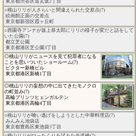
東京都渋谷区道玄坂2丁目
○桃山リリが人さらいと間違えられた交差点(7)
絵画館正面の交差点
東京都新宿区霞ヶ丘町
○西園寺アンナが坂上恭太郎にリリの様子が変だと話をして
いた公園(7)
都立芝公園
東京都港区芝公園3丁目
◎桃山リリがニュースを見て犯罪者になる
ことを思いついたショールーム(7)
ビクター新橋ビル
東京都港区新橋1丁目
◎桃山リリの妄想の中に出てきたモノクロ
の町並み(7)
高輪プリンツヒェンガルテン
東京都港区高輪4丁目
○桃山リリが喰い逃げをしようとした中華料理店(7)
みんみん池袋店
東京都豊島区東池袋3丁目
○桃山リリがひったくりを試みた歩道橋(7)