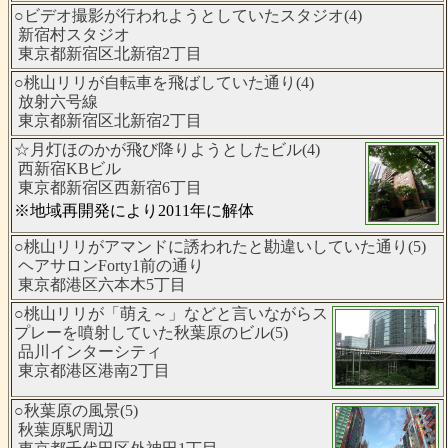
○ビデオ撮影が行われようとしていたスタジオ(4)
新宿村スタジオ
東京都新宿区北新宿2丁目
○桃山リリが自転車を飛ばしていた通り(4)
放射六号線
東京都新宿区北新宿2丁目
☆月灯ほのかが飛び降りようとしたビル(4)
西新宿KBビル
東京都新宿区西新宿6丁目
※地域再開発により2011年に解体
○桃山リリがアマンドに誘われたと勘違いしていた通り(5)
ヘアサロンForty1前の通り
東京都港区六本木5丁目
○桃山リリが「萌え～」などと言いながらス
プレーを噴射していた秋葉原のビル(5)
品川インターシティ
東京都港区港南2丁目
○秋葉原の風景(5)
秋葉原駅周辺