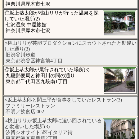
神奈川県厚木市七沢
◎坂上恭太郎が桃山リリが行った温泉を探
していた場所(2)
七沢温泉 中屋旅館
神奈川県厚木市七沢
○桃山リリが芸能プロダクションにスカウトされたと勘違い
した通り(3)
旧渋谷川歩道
東京都渋谷区神宮前4丁目
◎坂上恭太郎が尾行されていた場所(3)
九段郵便局と神田川の間の通り
東京都千代田区九段南1丁目
×坂上恭太郎と間三平が食事をしていたレストラン(3)
ファミリーレストラン
不明／飲食店 002
○桃山リリが坂上恭太郎に追い回されている
と勘違いした場所(3)
汐留シオサイト5区イタリア街
東京都港区東新橋2丁目