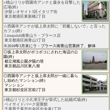
○桃山リリが西園寺アンナと森永を目撃した
広場(終)
汐留シオサイト5区イタリア街
東京都港区東新橋2丁目
☆西園寺アンナが坂上恭太郎に「邪魔しないで」と言った
カフェ(終)
Limapuluh南青山ラ・プラース店
東京都港区南青山3丁目
※2010年3月末にラ・プラース南青山営業終了、解体
◎坂上恭太郎がボコボコにされた海辺の公
園(終)
都立潮風公園夕陽の塔
東京都品川区東八潮
◎西園寺アンナと坂上恭太郎が一緒に暮ら
し始めたマンション(終)
マンション
東京都杉並区宮前2丁目
○桃山リリと小久津王子が挙式した結婚式場(終)
ベイサイドパーク迎賓館
千葉県千葉市中央区中央港1丁目