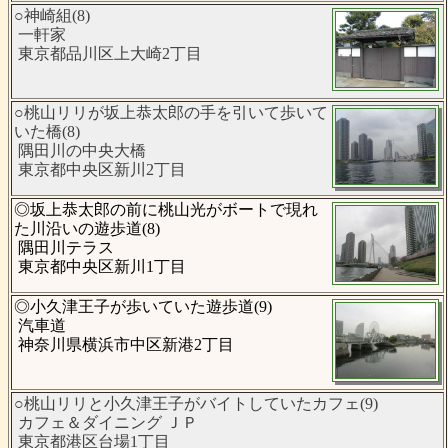
○神崎組(8)
一軒家
東京都品川区上大崎2丁目
○桃山リリが坂上恭太郎の手を引いて歩いて
いた橋(8)
隅田川の中央大橋
東京都中央区新川2丁目
◎坂上恭太郎の前に桃山光がボートで現れ
た川沿いの遊歩道(8)
隅田川テラス
東京都中央区新川1丁目
◎小久津王子が歩いていた遊歩道(9)
汽車道
神奈川県横浜市中区新港2丁目
○桃山リリと小久津王子がバイトしていたカフェ(9)
カフェ＆ダイニング ＪＰ
東京都港区台場1丁目