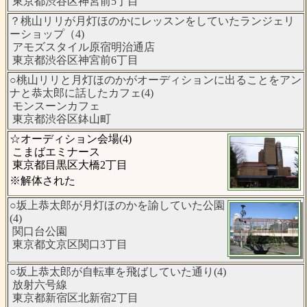
東京都渋谷区神宮前5丁目
？桃山リリが月灯ほのかにレッスンをしていたランジェリ
ーショップ（4)
アモズスタイル原宿明治通店
東京都渋谷区神宮前6丁目
○桃山リリと月灯ほのかがオーディションに出ることをアン
ナと恭太郎に話したカフェ(4)
モンスーンカフェ
東京都渋谷区鉢山町
☆オーディション会場(4)
こまばエミナース
東京都目黒区大橋2丁目
※解体された
○坂上恭太郎が月灯ほのかを諭していた公園
(4)
関口台公園
東京都文京区関口3丁目
○坂上恭太郎が自転車を飛ばしていた通り(4)
放射六号線
東京都新宿区北新宿2丁目