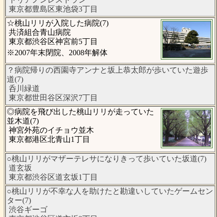
東京都豊島区東池袋3丁目
☆桃山リリが入院した病院(7)
共済組合青山病院
東京都渋谷区神宮前5丁目
※2007年末閉院、2008年解体
？病院帰りの西園寺アンナと坂上恭太郎が歩いていた遊歩
道(7)
呑川緑道
東京都世田谷区深沢7丁目
◎病院を飛び出した桃山リリが走っていた
並木道(7)
神宮外苑のイチョウ並木
東京都港区北青山1丁目
○桃山リリがマザーテレサになりきって歩いていた坂道(7)
道玄坂
東京都渋谷区道玄坂1丁目
○桃山リリが不幸な人を助けたと勘違いしていたゲームセン
ター(7)
渋谷ギーゴ