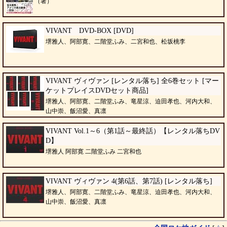
（著）
VIVANT DVD-BOX [DVD]
堺雅人、阿部寛、二階堂ふみ、二宮和也、松坂桃李
VIVANT ヴィヴァン [レンタル落ち] 全6巻セット [マー
ケットプレイスDVDセット商品]
堺雅人、阿部寛、二階堂ふみ、竜星涼、迫田孝也、河内大和、
山中崇、飯沼愛、真凛
VIVANT Vol.1～6（第1話～最終話）【レンタル落ちDV
D】
堺雅人 阿部寛 二階堂ふみ 二宮和也
VIVANT ヴィヴァン 4(第6話、第7話) [レンタル落ち]
堺雅人、阿部寛、二階堂ふみ、竜星涼、迫田孝也、河内大和、
山中崇、飯沼愛、真凛