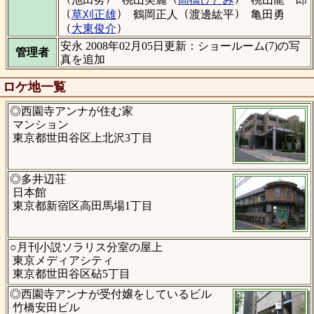
（
）
（
）
草刈正雄
鶴岡正人
渡邊紘平
亀田勇
（
）
大東俊介
安永 2008年02月05日更新：ショールーム(7)の写
管理者
真を追加
ロケ地一覧
◎西園寺アンナが住む家
マンション
東京都世田谷区上北沢3丁目
◎多井辺荘
日本館
東京都新宿区高田馬場1丁目
○月刊小説ソラリス分室の屋上
東京メディアシティ
東京都世田谷区砧5丁目
◎西園寺アンナが受付嬢をしているビル
竹橋安田ビル