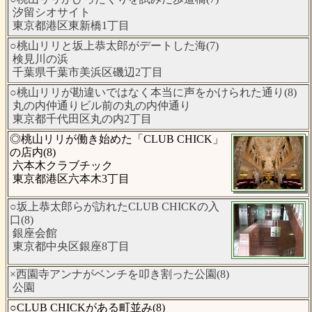
汐留シオサイト
東京都港区東新橋1丁目
○桃山リリと坂上恭太郎がデートした海(7)
検見川の浜
千葉県千葉市美浜区磯辺2丁目
○桃山リリが勘違いではなく本当に声をかけられた通り(8)
丸の内仲通りビル前の丸の内仲通り
東京都千代田区丸の内2丁目
◎桃山リリが働き始めた「CLUB CHICK」
の店内(8)
六本木クラブチック
東京都港区六本木3丁目
○坂上恭太郎らが訪れたCLUB CHICKの入
口(8)
銀座会館
東京都中央区銀座8丁目
×西園寺アンナがベンチを叩き割った公園(8)
公園
○CLUB CHICKがある町並み(8)