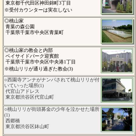
東京都千代田区神田錦町3丁目
※受付カウンターは実在しない
◎桃山家
青葉の森公園
千葉県千葉市中央区青葉町
◎桃山家の教会と内部
ベイサイドパーク迎賓館
千葉県千葉市中央区中央港1丁目
※桃山リリが通り過ぎた教会(3)
○西園寺アンナがナンパされて桃山リリが付
いていった場所(1)
代官山アドレス
東京都渋谷区代官山町
○桃山リリが街頭募金の少年を泣かせた場所
(1)
西郷橋
東京都渋谷区鉢山町