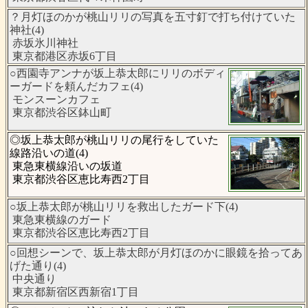
？月灯ほのかが桃山リリの写真を五寸釘で打ち付けていた
神社(4)
赤坂氷川神社
東京都港区赤坂6丁目
○西園寺アンナが坂上恭太郎にリリのボディ
ーガードを頼んだカフェ(4)
モンスーンカフェ
東京都渋谷区鉢山町
◎坂上恭太郎が桃山リリの尾行をしていた
線路沿いの道(4)
東急東横線沿いの坂道
東京都渋谷区恵比寿西2丁目
○坂上恭太郎が桃山リリを救出したガード下(4)
東急東横線のガード
東京都渋谷区恵比寿西2丁目
○回想シーンで、坂上恭太郎が月灯ほのかに眼鏡を拾ってあ
げた通り(4)
中央通り
東京都新宿区西新宿1丁目