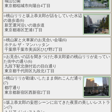
城山公園
東京都稲城市向陽台4丁目
○桃山リリと坂上恭太郎が話をしていた水辺
の遊歩道(6)
新芝運河沿いの遊歩道
東京都港区芝浦1丁目
○桃山家と火車家のお見合い会場(6)
ホテル ザ・マンハッタン
千葉県千葉市美浜区ひび野2丁目
○お見合いの話を聞きつけた恭太郎姿の桃山リリが走ってい
た街中の通り(6)
九段下駅北側付近の目白通り
東京都千代田区九段北1丁目
○桃山リリが勘違いしたまま倒れこんだ通り
(7)
都庁通り
東京都新宿区西新宿2丁目
○坂上恭太郎の妄想シーンに出てきた夜景の美しいレストラ
ン(7)
トリアノンレストラン