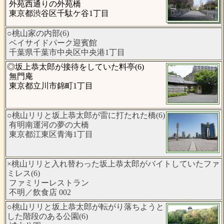
外苑西通りの外苑橋
東京都渋谷区千駄ケ谷1丁目
○桃山家の内部(6)
ベイサイドパーク迎賓館
千葉県千葉市中央区中央港1丁目
◎坂上恭太郎が接待をしていた料亭(6)
無門庵
東京都立川市錦町1丁目
○桃山リリと坂上恭太郎が雷に打たれた橋(6)
有明南運河の夢の大橋
東京都江東区青海1丁目
×桃山リリと入れ替わった坂上恭太郎がバイトしていたファ
ミレス(6)
ファミリーレストラン
不明／飲食店 002
○桃山リリと坂上恭太郎が転がり落ちようと
した階段のある公園(6)