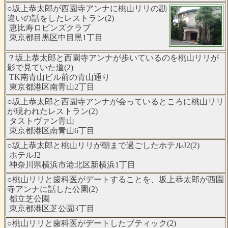
○坂上恭太郎が西園寺アンナに桃山リリの勘
違いの話をしたレストラン(2)
恵比寿ロビンズクラブ
東京都目黒区中目黒1丁目
？坂上恭太郎と西園寺アンナが歩いているのを桃山リリが
影で見ていた道(2)
TK南青山ビル前の青山通り
東京都港区南青山2丁目
○坂上恭太郎と西園寺アンナが会っているところに桃山リリ
が現われたレストラン(2)
タストヴァン青山
東京都港区南青山6丁目
○坂上恭太郎と桃山リリが朝まで過ごしたホテルJ2(2)
ホテルJ2
神奈川県横浜市港北区新横浜1丁目
○桃山リリと歯科医がデートすることを、坂上恭太郎が西園
寺アンナに話した公園(2)
都立芝公園
東京都港区芝公園3丁目
○桃山リリと歯科医がデートしたブティック(2)