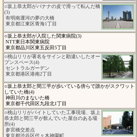
○坂上恭太郎がバナナの皮で滑って転んだ橋
(3)
有明南運河の夢の大橋
東京都江東区青海1丁目
○坂上恭太郎が入院した関東病院(3)
NTT東日本関東病院
東京都品川区東五反田5丁目
○桃山リリが署名をサインと勘違いしたオー
プンスペース(4)
セントラルガーデン
東京都港区港南2丁目
○坂上恭太郎と間三平が歩いている傍らで誰かがスクワット
していた橋(4)
神田川のまないた橋
東京都千代田区九段北1丁目
○桃山リリがバイトしていた工事現場、坂上
恭太郎と間三平が飲んでいた屋台のある場
所(4)
参宮橋交差点
東京都渋谷区代々木神園町