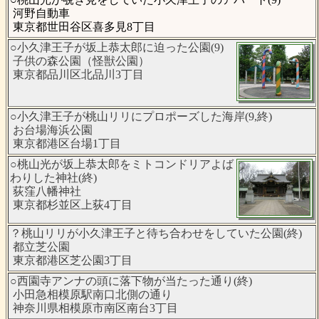
河野自動車
東京都世田谷区喜多見8丁目
○小久津王子が坂上恭太郎に迫った公園(9)
子供の森公園（怪獣公園）
東京都品川区北品川3丁目
○小久津王子が桃山リリにプロポーズした海岸(9,終)
お台場海浜公園
東京都港区台場1丁目
○桃山光が坂上恭太郎をミトコンドリアよば
わりした神社(終)
荻窪八幡神社
東京都杉並区上荻4丁目
？桃山リリが小久津王子と待ち合わせをしていた公園(終)
都立芝公園
東京都港区芝公園3丁目
○西園寺アンナの頭に落下物が当たった通り(終)
小田急相模原駅南口北側の通り
神奈川県相模原市南区南台3丁目