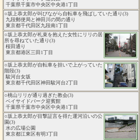
千葉県千葉市中央区中央港1丁目
○坂上恭太郎が叫びながら自転車を飛ばしていた通り(3)
九段郵便局と神田川の間の通り
東京都千代田区九段南1丁目
○坂上恭太郎が札束を抱えた女性にリリの居
所を尋ねていた通り(3)
桜田通り
東京都港区三田1丁目
○坂上恭太郎が自転車を担いで上がっていた
階段(3)
駿河台女坂
東京都千代田区神田駿河台2丁目
○桃山リリが通り過ぎた教会(3)
ベイサイドパーク迎賓館
千葉県千葉市中央区中央港1丁目
○坂上恭太郎が目撃証言を得た運河沿いの公
園(3)
水の広場公園
東京都江東区有明3丁目