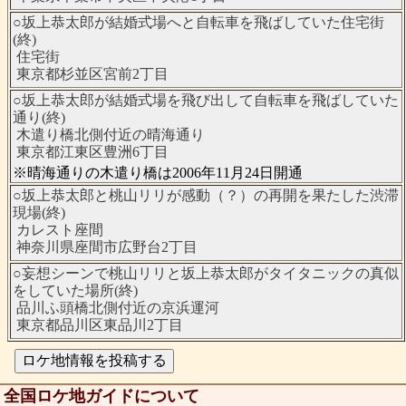
○坂上恭太郎が結婚式場へと自転車を飛ばしていた住宅街
(終)
住宅街
東京都杉並区宮前2丁目
○坂上恭太郎が結婚式場を飛び出して自転車を飛ばしていた
通り(終)
木遣り橋北側付近の晴海通り
東京都江東区豊洲6丁目
※晴海通りの木遣り橋は2006年11月24日開通
○坂上恭太郎と桃山リリが感動（？）の再開を果たした渋滞
現場(終)
カレスト座間
神奈川県座間市広野台2丁目
○妄想シーンで桃山リリと坂上恭太郎がタイタニックの真似
をしていた場所(終)
品川ふ頭橋北側付近の京浜運河
東京都品川区東品川2丁目
全国ロケ地ガイドについて