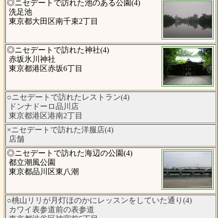
◎ニセデートで訪れた池のある公園(4)
洗足池
東京都大田区南千束2丁目
◎ニセデートで訪れた神社(4)
赤坂氷川神社
東京都港区赤坂6丁目
○ニセデートで訪れたレストラン(4)
ドンナドーロ品川店
東京都港区港南2丁目
×ニセデートで訪れた洋服店(4)
店舗
◎ニセデートで訪れた海辺の公園(4)
都立潮風公園
東京都品川区東八潮
○桃山リリが月灯ほのかにレッスンをしていた通り(4)
カワイ表参道前の表参道