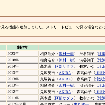
で見る機能を追加しました。ストリートビューで見る場合など
制作年
（
）
（
2023年
相良浩介
沢村一樹
渋谷翔子
滝
（
）
（
2018年
相良浩介
沢村一樹
渋谷翔子
滝
（
）
（
2014年
高木護
阿部サダヲ
牧村かな
滝
（
）
（
2013年
鬼塚英吉
AKIRA
森高尚子
滝沢
（
）
（
2013年
鬼塚英吉
AKIRA
森高尚子
滝沢
（
）
（
2013年
相良浩介
沢村一樹
渋谷翔子
滝
（
）
（
2012年
鬼塚英吉
AKIRA
森高尚子
滝沢
（
）
（
2011年
高木護
阿部サダヲ
牧村かな
滝
：
（
）
2017年04月
矢吹原丈
ジョー
中丸雄一
鷹取