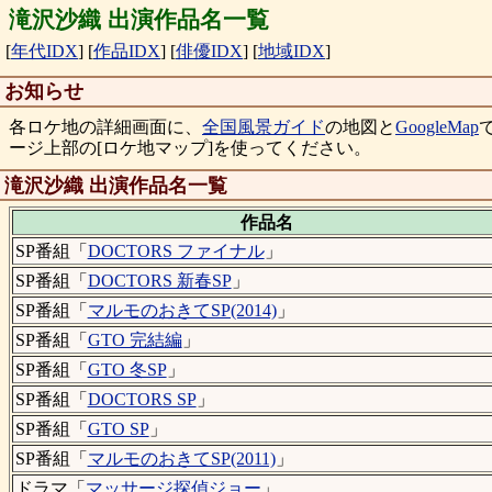
滝沢沙織 出演作品名一覧
[
年代IDX
]
[
作品IDX
]
[
俳優IDX
]
[
地域IDX
]
お知らせ
各ロケ地の詳細画面に、
全国風景ガイド
の地図と
GoogleMap
ージ上部の[ロケ地マップ]を使ってください。
滝沢沙織 出演作品名一覧
作品名
SP番組「
DOCTORS ファイナル
」
SP番組「
DOCTORS 新春SP
」
SP番組「
マルモのおきてSP(2014)
」
SP番組「
GTO 完結編
」
SP番組「
GTO 冬SP
」
SP番組「
DOCTORS SP
」
SP番組「
GTO SP
」
SP番組「
マルモのおきてSP(2011)
」
ドラマ「
マッサージ探偵ジョー
」