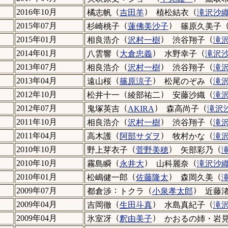
（
）
（
2016年10月
橘志帆
吉田羊
植松結衣
滝沢沙
（
）
2015年07月
杉崎桃子
蓮佛美沙子
篠原久美子
（
）
（
2015年01月
相良浩介
沢村一樹
渋谷翔子
滝
（
）
（
2014年01月
八雲響
大倉忠義
水野幸子
滝沢
（
）
（
2013年07月
相良浩介
沢村一樹
渋谷翔子
滝
（
）
（
2013年04月
遠山桜
篠原涼子
松尾のぞみ
滝
（
）
（
2012年10月
松井十一
綾部祐二
安藤沙織
滝
（
）
（
2012年07月
鬼塚英吉
AKIRA
森高尚子
滝沢
（
）
（
2011年10月
相良浩介
沢村一樹
渋谷翔子
滝
（
）
（
2011年04月
高木護
阿部サダヲ
牧村かな
滝
（
）
（
2010年10月
野上芽衣子
菅野美穂
矢部彩乃
（
）
（
2010年10月
霧島瞬
永井大
山科麗奈
滝沢沙
（
）
（
2010年01月
松嶋健一郎
佐藤隆太
森岡久美
：
（
）
2009年07月
都倉渉
トクラ
小泉孝太郎
近藤
（
）
（
2009年04月
吉岡徹
生田斗真
水島真紀子
滝
（
）
2009年04月
氷室冴
釈由美子
かおるの姉・岩