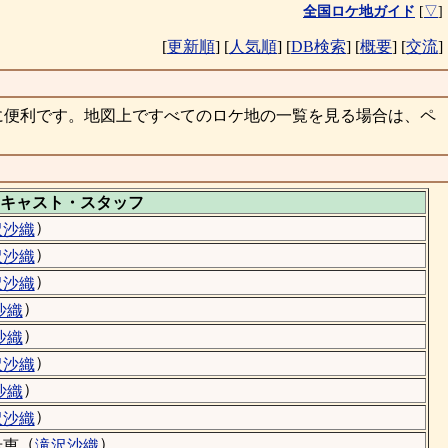
全国ロケ地ガイド
[
▽
]
[
更新順
]
[
人気順
]
[
DB検索
]
[
概要
]
[
交流
]
に便利です。地図上ですべてのロケ地の一覧を見る場合は、ペ
キャスト・
スタッフ
）
沢沙織
）
沢沙織
）
沢沙織
）
沙織
）
沙織
）
沢沙織
）
沙織
）
沢沙織
（
）
希恵
滝沢沙織