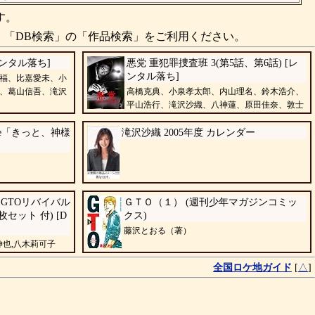
す。
、「DB検索」の「作品検索」をご利用ください。
レンタル落ち]
悪党 重犯罪捜査班 3(第5話、第6話) [レ
ンタル落ち]
福、比嘉愛未、小
、葛山信吾、滝沢
高橋克典、小泉孝太郎、内山理名、鈴木浩介、
平山浩行、滝沢沙織、八神蓮、原田佳奈、敦士
ise「きっと、神様
滝沢沙織 2005年度 カレンダー
限定】GTOリバイバル
ＧＴＯ（１） (週刊少年マガジンコミッ
セット 付) [D
クス)
藤沢とおる（著）
伸也,八木莉可子
全国ロケ地ガイド
[
△
]