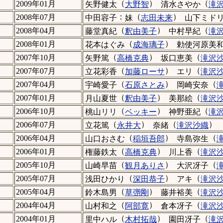
（
）
（
2009年01月
矢野健太
大野智
清水さやか
滝
：
（
）
2008年07月
中田容子
妹
志田未来
山下ミド
（
）
（
2008年04月
藤堂真紀
釈由美子
中村早紀
滝
（
）
2008年01月
花本はぐみ
成海璃子
勅使河原美
（
）
（
2007年10月
矢野篤
高橋克典
坂口恵美
滝沢
（
）
（
2007年07月
立花彩香
加藤ローサ
エリ
滝沢
（
）
（
2007年04月
宇崎愛子
石原さとみ
岡崎安奈
（
）
（
2007年01月
月山夏世
釈由美子
美那絵
滝沢
（
）
（
2006年10月
桃山リリ
ベッキー
神野亜紀
滝
（
）
（
）
2006年07月
立花篤
永井大
奈緒
滝沢沙織
（
）
（
2006年04月
山口おさむ
稲垣吾郎
寺島弥生
（
）
（
2006年01月
権藤鉄太
高橋克典
川上香
滝沢
（
）
（
2005年10月
山崎早苗
観月ありさ
大沢冴子
（
）
（
2005年07月
浅田ひかり
深田恭子
アキ
滝沢
（
）
（
2005年04月
鈴木島男
草彅剛
藤井裕美
滝沢
（
）
（
2004年04月
山村和之
阿部寛
倉本冴子
滝沢
（
）
（
2004年01月
里中ハル
木村拓哉
園田冴子
滝