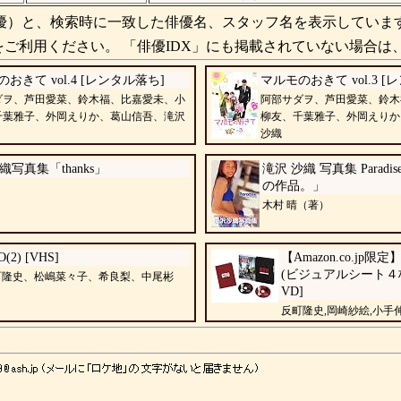
）と、検索時に一致した俳優名、スタッフ名を表示していま
ご利用ください。 「俳優IDX」にも掲載されていない場合は
おきて vol.4 [レンタル落ち]
マルモのおきて vol.3 [
ダヲ、芦田愛菜、鈴木福、比嘉愛未、小
阿部サダヲ、芦田愛菜、鈴木
千葉雅子、外岡えりか、葛山信吾、滝沢
柳友、千葉雅子、外岡えりか
沙織
織写真集「thanks」
滝沢 沙織 写真集 Parad
の作品。」
木村 晴（著）
(2) [VHS]
【Amazon.co.jp
(ビジュアルシート４枚
町隆史、松嶋菜々子、希良梨、中尾彬
VD]
反町隆史,岡崎紗絵,小手