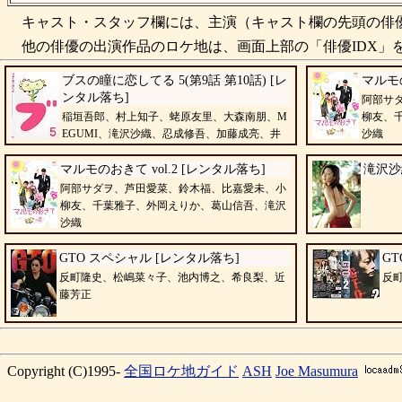
キャスト・スタッフ欄には、主演（キャスト欄の先頭の俳優
他の俳優の出演作品のロケ地は、画面上部の「俳優IDX」を
ブスの瞳に恋してる 5(第9話 第10話) [レ
マルモの
ンタル落ち]
阿部サ
稲垣吾郎、村上知子、蛯原友里、大森南朋、M
柳友、
EGUMI、滝沢沙織、忍成修吾、加藤成亮、井
沙織
川遥
マルモのおきて vol.2 [レンタル落ち]
滝沢沙
阿部サダヲ、芦田愛菜、鈴木福、比嘉愛未、小
柳友、千葉雅子、外岡えりか、葛山信吾、滝沢
沙織
GTO スペシャル [レンタル落ち]
GTO
反町隆史、松嶋菜々子、池内博之、希良梨、近
反
藤芳正
Copyright (C)1995-
全国ロケ地ガイド
ASH
Joe Masumura