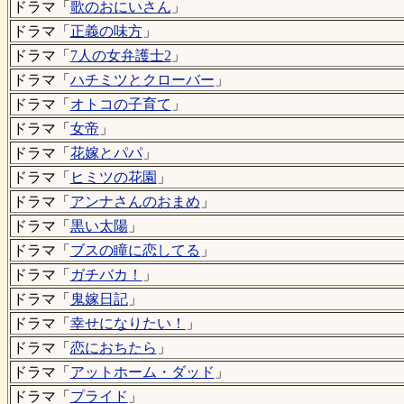
ドラマ「
歌のおにいさん
」
ドラマ「
正義の味方
」
ドラマ「
7人の女弁護士2
」
ドラマ「
ハチミツとクローバー
」
ドラマ「
オトコの子育て
」
ドラマ「
女帝
」
ドラマ「
花嫁とパパ
」
ドラマ「
ヒミツの花園
」
ドラマ「
アンナさんのおまめ
」
ドラマ「
黒い太陽
」
ドラマ「
ブスの瞳に恋してる
」
ドラマ「
ガチバカ！
」
ドラマ「
鬼嫁日記
」
ドラマ「
幸せになりたい！
」
ドラマ「
恋におちたら
」
ドラマ「
アットホーム・ダッド
」
ドラマ「
プライド
」