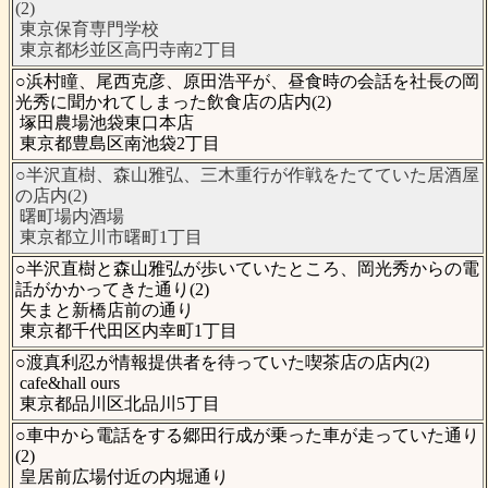
(2)
東京保育専門学校
東京都杉並区高円寺南2丁目
○浜村瞳、尾西克彦、原田浩平が、昼食時の会話を社長の岡
光秀に聞かれてしまった飲食店の店内(2)
塚田農場池袋東口本店
東京都豊島区南池袋2丁目
○半沢直樹、森山雅弘、三木重行が作戦をたてていた居酒屋
の店内(2)
曙町場内酒場
東京都立川市曙町1丁目
○半沢直樹と森山雅弘が歩いていたところ、岡光秀からの電
話がかかってきた通り(2)
矢まと新橋店前の通り
東京都千代田区内幸町1丁目
○渡真利忍が情報提供者を待っていた喫茶店の店内(2)
cafe&hall ours
東京都品川区北品川5丁目
○車中から電話をする郷田行成が乗った車が走っていた通り
(2)
皇居前広場付近の内堀通り