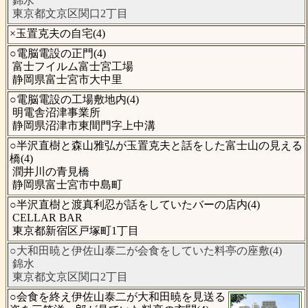
錦水
東京都文京区関口2丁目
×玉置克夫の自宅(4)
○電脳電設の正門(4)
富士フイルム富士宮工場
静岡県富士宮市大中里
○電脳電設の工場敷地内(4)
明電舎沼津事業所
静岡県沼津市東間門字上中溝
○半沢直樹と森山雅弘が玉置克夫と話をした富士山の見える
橋(4)
潤井川の青見橋
静岡県富士宮市中島町
○半沢直樹と渡真利忍が話をしていたバーの店内(4)
CELLAR BAR
東京都新宿区戸塚町1丁目
○大和田暁と伊佐山泰二が会食をしていた料亭の座敷(4)
錦水
東京都文京区関口2丁目
○会食を終え伊佐山泰二が大和田暁を見送る