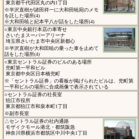
東京都千代田区丸の内1丁目
※半沢直樹が諸田祥一に大和田暁宛のメモ
を託した場所(4)
※大和田暁と紀本平八が話をした場所(4)
○東京中央銀行本店の車寄せ
さいたまスーパーアリーナ
埼玉県さいたま市中央区新都心
※半沢直樹が大和田暁の乗った車を止めて
話をした場所(4)
○東京セントラル証券のビルのある場所
兜町第一平和ビル
東京都中央区日本橋兜町
※「セントラル証券」の看板が掲げられたビルは、兜町第
一平和ビルの場所に合成画像で表示されている
○セントラル証券の社長室
狛江市役所
東京都狛江市和泉本町1丁目
※副市長室
△セントラル証券の社内通路
モザイクモール港北・都筑阪急
神奈川県横浜市都筑区中川中央1丁目