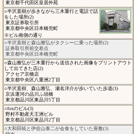
東京都千代田区皇居外苑
○半沢直樹が歩きながら三木重行と電話で話
をした場所(2)
東京証券取引所
東京都中央区日本橋兜町
※ビル南側の通り
○半沢直樹と森山雅弘がタクシーに乗った場所(2)
証券取引所前交差点
東京都中央区日本橋兜町
○森山雅弘が三木重行から送信された画像をプリントアウト
して出てきた店(2)
アクセア京橋店
東京都中央区八重洲2丁目
○半沢直樹、森山雅弘、瀬名洋介が歩いていた歩道(3)
京浜運河の品川ふ頭橋
東京都品川区東品川5丁目
○foxのビル(3)
野村不動産天王洲ビル
東京都品川区東品川2丁目
○大和田暁と伊佐山泰二が会食をしていた座敷(3)