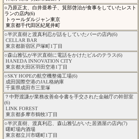
○乃原正太、白井亜希子、箕部啓治が食事をしていたレスト
ランの店内(6)
トゥールダルジャン東京
東京都千代田区紀尾井町
○半沢直樹と渡真利忍が話をしていたバーの店内(6)
CELLAR BAR
東京都新宿区戸塚町1丁目
○森山雅弘が半沢直樹に電話をかけたビルのテラス(6)
HANEDA INNOVATION CITY
東京都大田区羽田空港1丁目
○SKY HOPEの航空機整備工場(6)
成田国際空港のJAL格納庫
千葉県成田市三里塚
？中野渡謙が業務改善命令書を手交された金融庁の幹部室
(6)
LINK FOREST
東京都多摩市鶴牧3丁目
○半沢直樹、渡真利忍、森山雅弘がいた居酒屋の店内(7)
曙町場内酒場
東京都立川市曙町1丁目