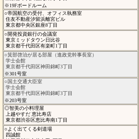
※19Fボードルーム
○帝国航空の受付、オフィス執務室
住友不動産汐留浜離宮ビル
東京都中央区銀座8丁目
○開発投資銀行の会議室
東京ミッドタウン日比谷
東京都千代田区有楽町1丁目
○箕部啓治が居る部屋（進政党幹事長室）
学士会館
東京都千代田区神田錦町3丁目
※301号室
○国土交通大臣室
学士会館
東京都千代田区神田錦町3丁目
※203号室
◎智美の小料理屋
上越やすだ 恵比寿店
東京都渋谷区恵比寿南1丁目
○よく出てくる剣道場
四誠館