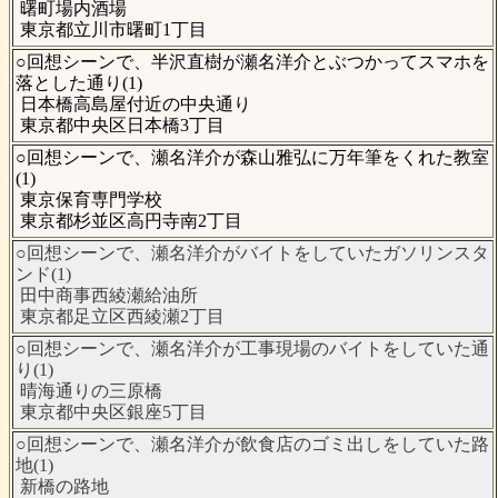
曙町場内酒場
東京都立川市曙町1丁目
○回想シーンで、半沢直樹が瀬名洋介とぶつかってスマホを
落とした通り(1)
日本橋高島屋付近の中央通り
東京都中央区日本橋3丁目
○回想シーンで、瀬名洋介が森山雅弘に万年筆をくれた教室
(1)
東京保育専門学校
東京都杉並区高円寺南2丁目
○回想シーンで、瀬名洋介がバイトをしていたガソリンスタ
ンド(1)
田中商事西綾瀬給油所
東京都足立区西綾瀬2丁目
○回想シーンで、瀬名洋介が工事現場のバイトをしていた通
り(1)
晴海通りの三原橋
東京都中央区銀座5丁目
○回想シーンで、瀬名洋介が飲食店のゴミ出しをしていた路
地(1)
新橋の路地