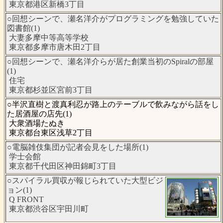
東京都港区新橋3丁目
○回想シーンで、瀬名洋介がプログラミングを勉強していた
図書館(1)
大妻多摩中等高等学校
東京都多摩市唐木田2丁目
○回想シーンで、瀬名洋介らが居た創業当初のSpiralの部屋
(1)
住宅
東京都杉並区宮前3丁目
○半沢直樹と渡真利忍が路上のテーブルで飲みながら話をし
た居酒屋の店先(1)
大衆酒場たぬき
東京都台東区浅草2丁目
○電脳雑伎集団が記者会見をした場所(1)
学士会館
東京都千代田区神田錦町3丁目
○スパイラル買収が報じられていた大型ビジ
ョン(1)
Q FRONT
東京都渋谷区宇田川町