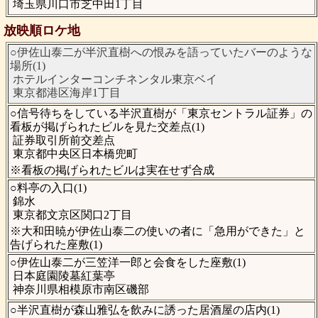
埼玉県川口市芝中田1丁目
放映順ロケ地
○伊佐山泰二が半沢直樹への恨みを語っていたバーのような
場所(1)
ホテルインターコンチネンタル東京ベイ
東京都港区海岸1丁目
○信号待ちをしている半沢直樹が「東京セントラル証券」の
看板が掲げられたビルを見た交差点(1)
証券取引所前交差点
東京都中央区日本橋兜町
※看板の掲げられたビルは実在せず合成
○料亭の入口(1)
錦水
東京都文京区関口2丁目
※大和田暁が伊佐山泰二の使いの者に「急用ができた」と
告げられた座敷(1)
○伊佐山泰二が三笠洋一郎と会食をした座敷(1)
日本庭園陵墓紅葉亭
神奈川県相模原市南区磯部
○半沢直樹が森山雅弘を飲みに誘った居酒屋の店内(1)