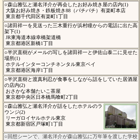
○森山雅弘と瀬名洋介が再会したお好み焼き屋の店内(1)
大阪お好み焼き・鉄板焼き88（パチパチ）有楽町本店
東京都千代田区有楽町1丁目
○諸田祥一を見送った三木重行が浜村瞳からの電話に出た高
架下(1)
JR東海道本線幸橋架道橋
東京都港区新橋1丁目
○半沢直樹がメールの写しを諸田祥一と伊佐山泰二に見せた
場所(1)
ホテルインターコンチネンタル東京ベイ
東京都港区海岸1丁目
○半沢直樹と渡真利忍が食事をしながら話をしていた居酒屋
の店内(2)
おさかな本舗たいこ茶屋
東京都中央区日本橋馬喰町2丁目
○森山雅弘と瀬名洋介が話をしたホテルのラ
ウンジ(2)
リーガロイヤルホテル東京
東京都新宿区戸塚町1丁目
○回想シーンで、瀬名洋介が森山雅弘に万年筆を渡した学校