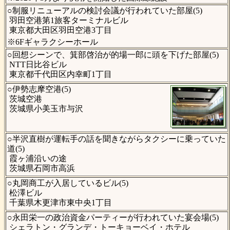
○制服リニューアルの検討会議が行われていた部屋(5)
羽田空港第1旅客ターミナルビル
東京都大田区羽田空港3丁目
※6Fギャラクシーホール
○回想シーンで、箕部啓治が的場一郎に頭を下げた部屋(5)
NTT日比谷ビル
東京都千代田区内幸町1丁目
○伊勢志摩空港(5)
茨城空港
茨城県小美玉市与沢
○半沢直樹が運転手の話を聞きながらタクシーに乗っていた
道(5)
霞ヶ浦沿いの途
茨城県石岡市高浜
○丸岡商工が入居しているビル(5)
松澤ビル
千葉県木更津市東中央1丁目
○永田栄一の政治資金パーティーが行われていた宴会場(5)
シェラトン・グランデ・トーキョーベイ・ホテル