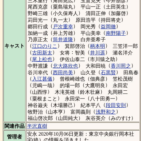
三木重行
角田晃広
玉置克夫
今井朋彦
（
）
（
）
尾西克彦
粟島瑞丸
平山一正
土田英生
（
）
（
）
野崎三雄
小久保寿人
清田正伸
加藤啓
（
）
（
）
苅田光一
丸一太
原田浩平
持田将史
（
）
（
）
郷田行成
戸次重幸
岡光秀
益岡徹
（
）
（
）
加納一成
井上芳雄
平山美幸
南野陽子
（
）
乃原正太
筒井道隆
白井亜希子
（
）
（
）
キャスト
江口のりこ
箕部啓治
柄本明
三笠洋一郎
（
）
：
（
）
古田新太
女将
智美
井川遥
瀬名洋介
（
）
（
）
尾上松也
伊佐山泰二
市川猿之助
（
）
（
）
中野渡謙
北大路欣也
大和田暁
香川照之
（
）
（
）
谷川幸代
西田尚美
山久登
石黒賢
田島春
（
）
（
）
入江甚儀
曾根崎雄也
佃典彦
笠松茂樹
（
）
（
）
児嶋一哉
的場一郎
大鷹明良
永田宏
（
）
（
）
山西惇
木滝英雄
鈴木壮麻
丸岡耕二
（
）
（
）
粟根まこと
永田栄一
八十田勇一
（
）
（
）
神谷巌夫
木場勝己
紀本平八
段田安則
（
）
（
）
牧野治
山本亨
富岡義則
浅野和之
（
）
（
）
福山啓次郎
山田純大
灰谷英介
みのすけ
関連作品
半沢直樹
安永 2020年10月06日更新：東京中央銀行岡本社
管理者
宅(終）の情報を頂きました