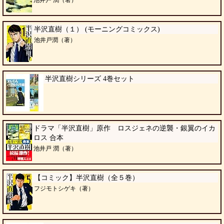
半沢直樹（１） (モーニングコミックス)
池井戸潤（著）
半沢直樹シリーズ 4巻セット
ドラマ「半沢直樹」原作 ロスジェネの逆襲・銀翼のイカ
ロス 合本
池井戸 潤（著）
【コミック】半沢直樹（全５巻）
フジモトシゲキ（著）