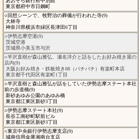
あおぞら銀行府中別館
東京都府中市日鋼町
○回想シーンで、牧野治の葬儀が行われた寺(9)
大林寺
神奈川県横浜市緑区長津田6丁目
○伊勢志摩空港(9)
茨城空港
茨城県小美玉市与沢
○半沢直樹が森山雅弘、瀬名洋介と話をしたお好み焼き屋の
店内(9)
大阪お好み焼き・鉄板焼き88（パチパチ）有楽町本店
東京都千代田区有楽町1丁目
○半沢直樹と森山雅弘が話をしていた伊勢志摩ステート本社
前の歩道橋(9)
新砂あゆみ公園のあゆみ橋
東京都江東区新砂3丁目
○伊勢志摩ステート本社(9)
長谷工南砂町駅前ビル
東京都江東区新砂3丁目
○東京中央銀行伊勢志摩支店(9)
城南信用金庫湘南台支店