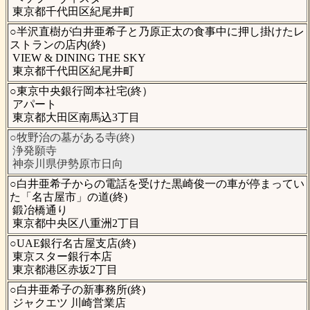
東京都千代田区紀尾井町
○半沢直樹が白井亜希子と乃原正太の食事中に押し掛けたレ
ストランの店内(終)
VIEW & DINING THE SKY
東京都千代田区紀尾井町
○東京中央銀行岡本社宅(終）
アパート
東京都大田区南馬込3丁目
○牧野治の墓がある寺(終)
浄発願寺
神奈川県伊勢原市日向
○白井亜希子からの電話を受けた黒崎俊一の車が停まってい
た「名古屋市」の道(終)
鍛冶橋通り
東京都中央区八重洲2丁目
○UAE銀行名古屋支店(終)
東京スター銀行本店
東京都港区赤坂2丁目
○白井亜希子の新事務所(終)
ジャクエツ 川崎営業店