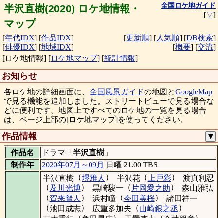
全国ロケ地ガイド
半沢直樹(2020) ロケ地情報・
[
▽
]
マップ
[
年代IDX
]
[
作品IDX
]
[
更新順
]
[
人気順
]
[
DB検索
]
[
俳優IDX
]
[
地域IDX
]
[
概要
]
[
交流
]
[ロケ地情報]
[
ロケ地マップ
]
[
統計情報
]
お知らせ
各ロケ地の詳細画面に、
全国風景ガイド
の地図と
GoogleMap
で見る機能を追加しました。ストリートビューで見る場合な
どに便利です。地図上ですべてのロケ地の一覧を見る場合
は、ページ上部の[ロケ地マップ]を使ってください。
作品情報
▼
作品名
ドラマ「
半沢直樹
」
制作年
2020年07月～09月
日曜 21:00 TBS
（
）
（
）
半沢直樹
堺雅人
半沢花
上戸彩
渡真利忍
（
）
（
）
及川光博
黒崎駿一
片岡愛之助
森山雅弘
（
）
（
）
賀来賢人
浜村瞳
今田美桜
諸田祥一
（
）
（
）
池田成志
広重多加夫
山崎銀之丞
（
）
（
）