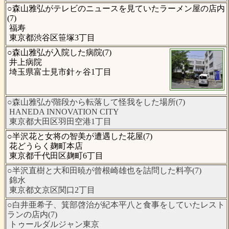
○森山雅弘がテレビのニュースを見ていたラーメン屋の店内
(7)
福寿
東京都渋谷区笹塚3丁目
○森山雅弘が入院した病院(7)
井上病院
埼玉県富士見市針ヶ谷1丁目
○森山雅弘が階段から転落して怪我をした場所(7)
HANEDA INNOVATION CITY
東京都大田区羽田空港1丁目
○半沢花と女将の智美が遭遇した花屋(7)
花どうらく麹町本店
東京都千代田区麹町6丁目
○半沢直樹と大和田暁が曾根崎雄也を詰問した料亭(7)
錦水
東京都文京区関口2丁目
○白井亜希子、箕部啓治が紀本平八と食事をしていたレスト
ランの店内(7)
トゥールダルジャン東京