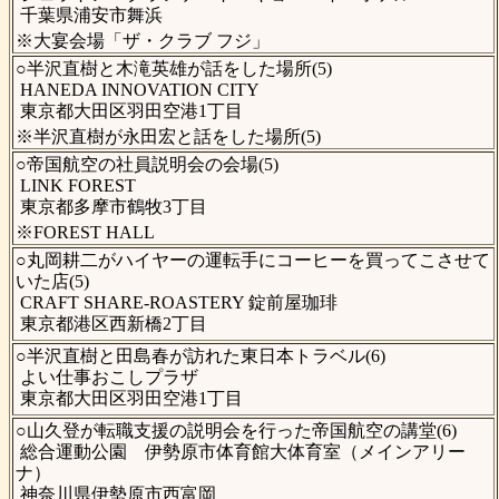
千葉県浦安市舞浜
※大宴会場「ザ・クラブ フジ」
○半沢直樹と木滝英雄が話をした場所(5)
HANEDA INNOVATION CITY
東京都大田区羽田空港1丁目
※半沢直樹が永田宏と話をした場所(5)
○帝国航空の社員説明会の会場(5)
LINK FOREST
東京都多摩市鶴牧3丁目
※FOREST HALL
○丸岡耕二がハイヤーの運転手にコーヒーを買ってこさせて
いた店(5)
CRAFT SHARE-ROASTERY 錠前屋珈琲
東京都港区西新橋2丁目
○半沢直樹と田島春が訪れた東日本トラベル(6)
よい仕事おこしプラザ
東京都大田区羽田空港1丁目
○山久登が転職支援の説明会を行った帝国航空の講堂(6)
総合運動公園 伊勢原市体育館大体育室（メインアリー
ナ）
神奈川県伊勢原市西富岡