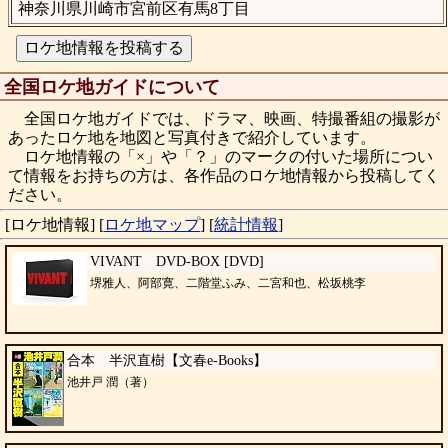
神奈川県川崎市宮前区有馬8丁目
全国ロケ地ガイドについて
全国ロケ地ガイドでは、ドラマ、映画、特撮番組の撮影が
あったロケ地を地図と写真付きで紹介しています。
ロケ地情報の「×」や「？」のマークの付いた場所につい
て情報をお持ちの方は、各作品のロケ地情報から投稿してく
ださい。
[ロケ地情報]
[
ロケ地マップ
]
[
統計情報
]
VIVANT DVD-BOX [DVD]
堺雅人、阿部寛、二階堂ふみ、二宮和也、松坂桃李
合本 半沢直樹【文春e-Books】
池井戸 潤（著）