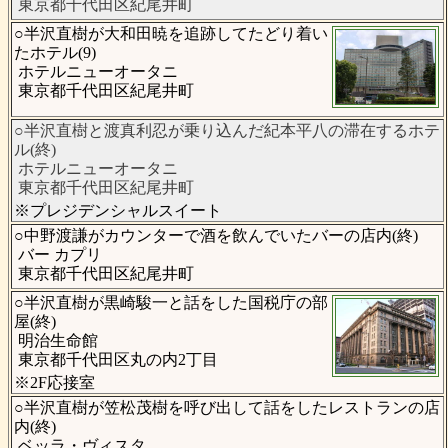
東京都千代田区紀尾井町
○半沢直樹が大和田暁を追跡してたどり着い
たホテル(9)
ホテルニューオータニ
東京都千代田区紀尾井町
○半沢直樹と渡真利忍が乗り込んだ紀本平八の滞在するホテ
ル(終)
ホテルニューオータニ
東京都千代田区紀尾井町
※プレジデンシャルスイート
○中野渡謙がカウンターで酒を飲んでいたバーの店内(終)
バー カプリ
東京都千代田区紀尾井町
○半沢直樹が黒崎駿一と話をした国税庁の部
屋(終)
明治生命館
東京都千代田区丸の内2丁目
※2F応接室
○半沢直樹が笠松茂樹を呼び出して話をしたレストランの店
内(終)
ベッラ・ヴィスタ