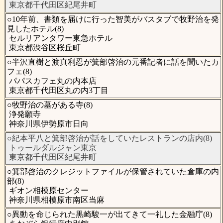
東京都千代田区紀尾井町
○10年前、書類を届けに行った智美がバスタブで牧野治を発
見したホテル(8)
セルリアンタワー東急ホテル
東京都渋谷区桜丘町
○半沢直樹と渡真利忍が箕部啓治の元番記者に話を聞いたカ
フェ(8)
パパスカフェ丸の内本店
東京都千代田区丸の内3丁目
○牧野治の墓がある寺(8)
浄発願寺
神奈川県伊勢原市日向
○紀本平八と箕部啓治が話をしていたレストランの店内(8)
トゥールダルジャン東京
東京都千代田区紀尾井町
○箕部啓治のクレジットファイルが保管されていた倉庫の内
部(8)
ギオン相模原センター
神奈川県相模原市南区当麻
○異動を命じられた黒崎駿一が出てきて一礼した金融庁(8)