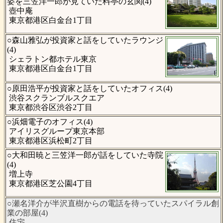
姿を三笠洋一郎が見ていた料亭の玄関(4)
壺中庵
東京都港区白金台1丁目
○森山雅弘が投資家と話をしていたラウンジ
(4)
シェラトン都ホテル東京
東京都港区白金台1丁目
○原田浩平が投資家と話をしていたオフィス(4)
渋谷スクランブルスクエア
東京都渋谷区渋谷2丁目
○浜畑電子のオフィス(4)
アイリスグループ東京本部
東京都港区浜松町2丁目
○大和田暁と三笠洋一郎が話をしていた寺院
(4)
増上寺
東京都港区芝公園4丁目
○瀬名洋介が半沢直樹からの電話を待っていたスパイラル創
業の部屋(4)
住宅