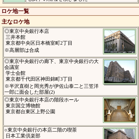
ロケ地一覧
主なロケ地
◎東京中央銀行本店
三井本館
東京都中央区日本橋室町2丁目
※高層部は合成
◎東京中央銀行の廊下、東京中央銀行の大
会議室
学士会館
東京都千代田区神田錦町3丁目
※半沢直樹と岡光秀が伊佐山泰二と三笠洋
一郎に面会した部屋(2)
◎東京中央銀行本店の階段ホール
東京国立博物館
東京都台東区上野公園
○東京中央銀行の本店二階の喫茶
日本工業倶楽部