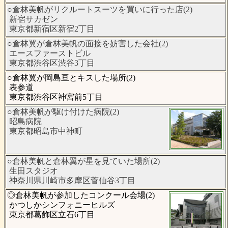
○倉林美帆がリクルートスーツを買いに行った店(2)
新宿サカゼン
東京都新宿区新宿2丁目
○倉林翼が倉林美帆の面接を妨害した会社(2)
エースファーストビル
東京都渋谷区渋谷3丁目
○倉林翼が岡島亘とキスした場所(2)
表参道
東京都渋谷区神宮前5丁目
○倉林美帆が駆け付けた病院(2)
昭島病院
東京都昭島市中神町
○倉林美帆と倉林翼が星を見ていた場所(2)
生田スタジオ
神奈川県川崎市多摩区菅仙谷3丁目
◎倉林美帆が参加したコンクール会場(2)
かつしかシンフォニーヒルズ
東京都葛飾区立石6丁目