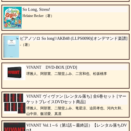
So Long, Stress!
Helaine Becker（著）
ピアノソロ So long!/AKB48 (LLPS0090)[オンデマンド楽譜]
-（著）
VIVANT DVD-BOX [DVD]
堺雅人、阿部寛、二階堂ふみ、二宮和也、松坂桃李
VIVANT ヴィヴァン [レンタル落ち] 全6巻セット [マー
ケットプレイスDVDセット商品]
堺雅人、阿部寛、二階堂ふみ、竜星涼、迫田孝也、河内大和、
山中崇、飯沼愛、真凛
VIVANT Vol.1～6（第1話～最終話）【レンタル落ちDV
D】