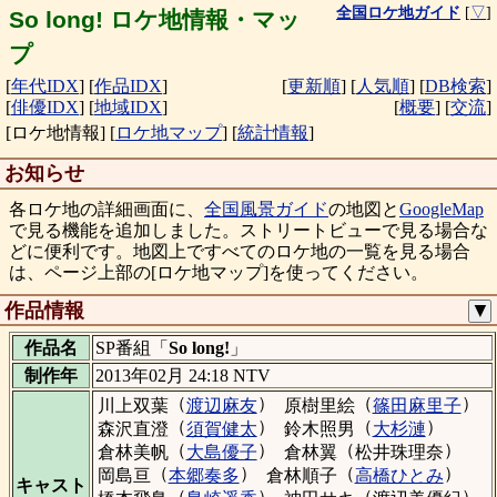
全国ロケ地ガイド
[
▽
]
So long! ロケ地情報・マッ
プ
[
年代IDX
]
[
作品IDX
]
[
更新順
]
[
人気順
]
[
DB検索
]
[
俳優IDX
]
[
地域IDX
]
[
概要
]
[
交流
]
[ロケ地情報]
[
ロケ地マップ
]
[
統計情報
]
お知らせ
各ロケ地の詳細画面に、
全国風景ガイド
の地図と
GoogleMap
で見る機能を追加しました。ストリートビューで見る場合な
どに便利です。地図上ですべてのロケ地の一覧を見る場合
は、ページ上部の[ロケ地マップ]を使ってください。
作品情報
▼
作品名
SP番組「
So long!
」
制作年
2013年02月 24:18 NTV
（
）
（
）
川上双葉
渡辺麻友
原樹里絵
篠田麻里子
（
）
（
）
森沢直澄
須賀健太
鈴木照男
大杉漣
（
）
（
）
倉林美帆
大島優子
倉林翼
松井珠理奈
（
）
（
）
岡島亘
本郷奏多
倉林順子
高橋ひとみ
キャスト
（
）
（
）