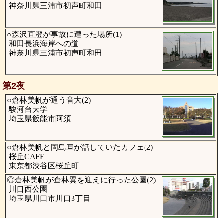
神奈川県三浦市初声町和田
○森沢直澄が事故に遭った場所(1)
和田長浜海岸への道
神奈川県三浦市初声町和田
第2夜
○倉林美帆が通う音大(2)
駿河台大学
埼玉県飯能市阿須
○倉林美帆と岡島亘が話していたカフェ(2)
桜丘CAFE
東京都渋谷区桜丘町
◎倉林美帆が倉林翼を迎えに行った公園(2)
川口西公園
埼玉県川口市川口3丁目