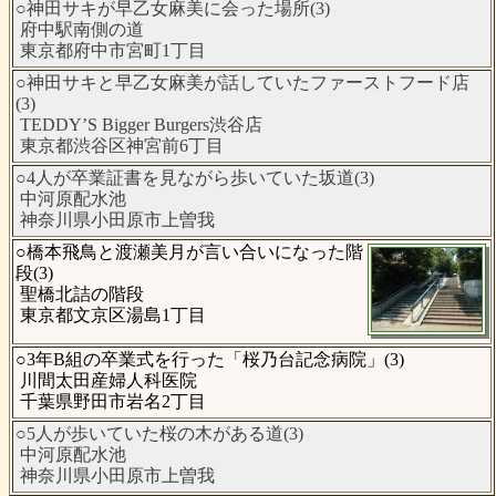
○神田サキが早乙女麻美に会った場所(3)
府中駅南側の道
東京都府中市宮町1丁目
○神田サキと早乙女麻美が話していたファーストフード店
(3)
TEDDY’S Bigger Burgers渋谷店
東京都渋谷区神宮前6丁目
○4人が卒業証書を見ながら歩いていた坂道(3)
中河原配水池
神奈川県小田原市上曽我
○橋本飛鳥と渡瀬美月が言い合いになった階
段(3)
聖橋北詰の階段
東京都文京区湯島1丁目
○3年B組の卒業式を行った「桜乃台記念病院」(3)
川間太田産婦人科医院
千葉県野田市岩名2丁目
○5人が歩いていた桜の木がある道(3)
中河原配水池
神奈川県小田原市上曽我