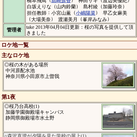
橋本飛鳥
島崎遥香
神田サキ
渡辺美優紀
（
）
（
）
白坂えりな
山内鈴蘭
島村綾
加藤玲奈
：
（
）
担任教師
小宮山薫
小嶋陽菜
早乙女麻美
（
）
（
）
大場美奈
渡瀬美月
峯岸みなみ
take 2013年04月04日更新：桜の写真を提供して頂
管理者
きました
ロケ地一覧
主なロケ地
◎桜の木がある場所
中河原配水池
神奈川県小田原市上曽我
第1夜
◎桜乃台高校(1)
加藤学園御殿場キャンパス
静岡県御殿場市水土野
○森沢直澄が夕陽を見た学校の屋上(1)