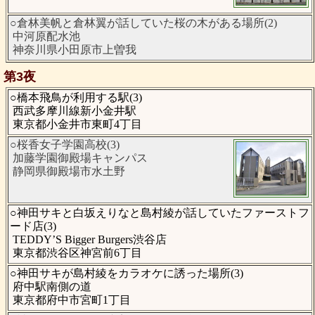
○倉林美帆と倉林翼が話していた桜の木がある場所(2)
中河原配水池
神奈川県小田原市上曽我
第3夜
○橋本飛鳥が利用する駅(3)
西武多摩川線新小金井駅
東京都小金井市東町4丁目
○桜香女子学園高校(3)
加藤学園御殿場キャンパス
静岡県御殿場市水土野
○神田サキと白坂えりなと島村綾が話していたファーストフ
ード店(3)
TEDDY’S Bigger Burgers渋谷店
東京都渋谷区神宮前6丁目
○神田サキが島村綾をカラオケに誘った場所(3)
府中駅南側の道
東京都府中市宮町1丁目