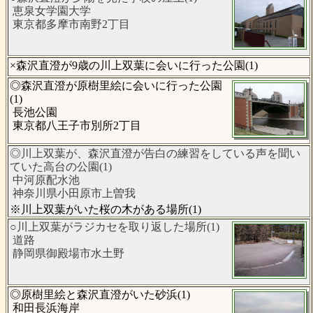
恵泉女学園大学
東京都多摩市南野2丁目
×森沢直澄が9歳の川上双葉に会いに行った公園(1)
◎森沢直澄が原樹里絵に会いに行った公園
(1)
長池公園
東京都八王子市別所2丁目
◎川上双葉が、森沢直澄が告白の練習をしている声を聞い
ていた高台の公園(1)
中河原配水池
神奈川県小田原市上曽我
※川上双葉がいた桜の木がある場所(1)
○川上双葉がラジカセを取り返した場所(1)
道路
静岡県御殿場市水土野
◎原樹里絵と森沢直澄がいた砂浜(1)
和田長浜海岸