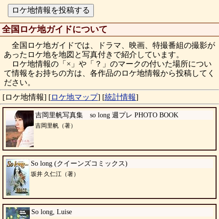
全国ロケ地ガイドについて
全国ロケ地ガイドでは、ドラマ、映画、特撮番組の撮影が
あったロケ地を地図と写真付きで紹介しています。
ロケ地情報の「×」や「？」のマークの付いた場所につい
て情報をお持ちの方は、各作品のロケ地情報から投稿してく
ださい。
[ロケ地情報]
[
ロケ地マップ
]
[
統計情報
]
吉岡里帆写真集 so long 週プレ PHOTO BOOK
吉岡里帆（著）
So long (クイーンズコミックス)
坂井 久仁江（著）
So long, Luise