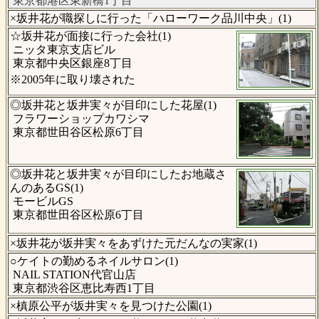
東京都港区東新橋1丁目
×坂井花が職探しに行った「ハローワーク品川中央」(1)
☆坂井花が面接に行った会社(1)
ニッタ東京支店ビル
東京都中央区銀座8丁目
※2005年に取り壊された
◎坂井花と坂井実々が目印にした花屋(1)
フラワーショップカワシマ
東京都世田谷区松原6丁目
◎坂井花と坂井実々が目印にしたお地蔵さ
んのあるGS(1)
モービルGS
東京都世田谷区松原6丁目
×坂井花が坂井実々をあずけた元だんなの実家(1)
○ケイトの勤めるネイルサロン(1)
NAIL STATION代官山店
東京都渋谷区恵比寿西1丁目
×槙原公平が坂井実々を見つけた公園(1)