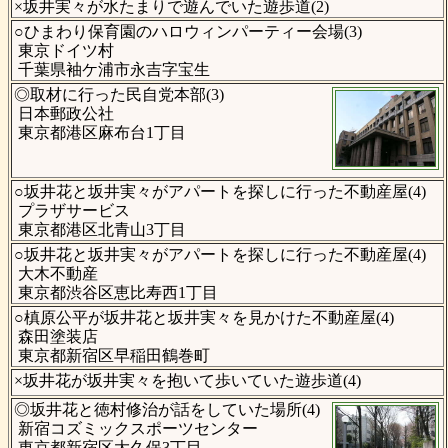
×坂井実々が水たまりで遊んでいた遊歩道(2)
○ひまわり保育園のハロウィンパーティー会場(3)
東京ドイツ村
千葉県袖ケ浦市永吉字宝生
◎取材に行った民自党本部(3)
日本郵政公社
東京都港区麻布台1丁目
○坂井花と坂井実々がアパートを探しに行った不動産屋(4)
プラザサービス
東京都港区北青山3丁目
○坂井花と坂井実々がアパートを探しに行った不動産屋(4)
大木不動産
東京都渋谷区恵比寿西1丁目
○槙原公平が坂井花と坂井実々を見かけた不動産屋(4)
森田塗装店
東京都新宿区早稲田鶴巻町
×坂井花が坂井実々を抱いて歩いていた遊歩道(4)
◎坂井花と徳村修治が話をしていた場所(4)
新宿コズミックスポーツセンター
東京都新宿区大久保3丁目