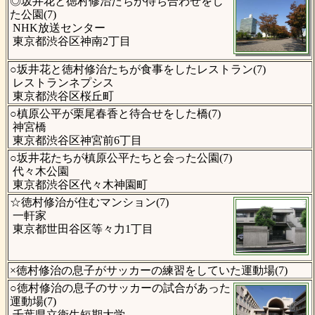
◎坂井花と徳村修治たちが待ち合わせをし
た公園(7)
NHK放送センター
東京都渋谷区神南2丁目
○坂井花と徳村修治たちが食事をしたレストラン(7)
レストランネプシス
東京都渋谷区桜丘町
○槙原公平が栗尾春香と待合せをした橋(7)
神宮橋
東京都渋谷区神宮前6丁目
○坂井花たちが槙原公平たちと会った公園(7)
代々木公園
東京都渋谷区代々木神園町
☆徳村修治が住むマンション(7)
一軒家
東京都世田谷区等々力1丁目
×徳村修治の息子がサッカーの練習をしていた運動場(7)
○徳村修治の息子のサッカーの試合があった
運動場(7)
千葉県立衛生短期大学