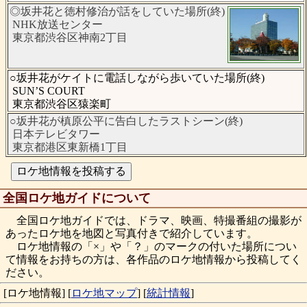
◎坂井花と徳村修治が話をしていた場所(終)
NHK放送センター
東京都渋谷区神南2丁目
○坂井花がケイトに電話しながら歩いていた場所(終)
SUN’S COURT
東京都渋谷区猿楽町
○坂井花が槙原公平に告白したラストシーン(終)
日本テレビタワー
東京都港区東新橋1丁目
全国ロケ地ガイドについて
全国ロケ地ガイドでは、ドラマ、映画、特撮番組の撮影が
あったロケ地を地図と写真付きで紹介しています。
ロケ地情報の「×」や「？」のマークの付いた場所につい
て情報をお持ちの方は、各作品のロケ地情報から投稿してく
ださい。
[ロケ地情報]
[
ロケ地マップ
]
[
統計情報
]