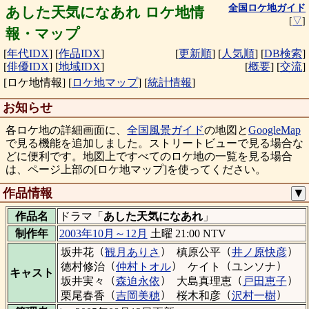
全国ロケ地ガイド
あした天気になあれ ロケ地情
[
▽
]
報・マップ
[
年代IDX
]
[
作品IDX
]
[
更新順
]
[
人気順
]
[
DB検索
]
[
俳優IDX
]
[
地域IDX
]
[
概要
]
[
交流
]
[ロケ地情報]
[
ロケ地マップ
]
[
統計情報
]
お知らせ
各ロケ地の詳細画面に、
全国風景ガイド
の地図と
GoogleMap
で見る機能を追加しました。ストリートビューで見る場合な
どに便利です。地図上ですべてのロケ地の一覧を見る場合
は、ページ上部の[ロケ地マップ]を使ってください。
作品情報
▼
作品名
ドラマ「
あした天気になあれ
」
制作年
2003年10月～12月
土曜 21:00 NTV
（
）
（
）
坂井花
観月ありさ
槙原公平
井ノ原快彦
（
）
（
）
徳村修治
仲村トオル
ケイト
ユンソナ
キャスト
（
）
（
）
坂井実々
森迫永依
大島真理恵
戸田恵子
（
）
（
）
栗尾春香
吉岡美穂
桜木和彦
沢村一樹