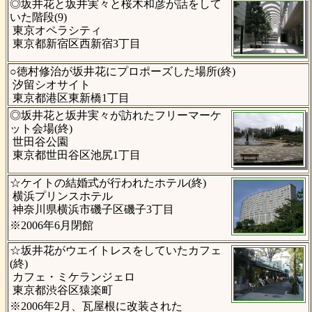
◎坂井花と坂井実々と桜木和彦が話をして
いた階段(9)
東京オペラシティ
東京都新宿区西新宿3丁目
○徳村修治が坂井花にプロポーズした場所(終)
汐留シオサイト
東京都港区東新橋1丁目
◎坂井花と坂井実々が訪れたフリーマーケ
ット会場(終)
世田谷公園
東京都世田谷区池尻1丁目
☆ケイトの結婚式が行われたホテル(終)
横浜プリンスホテル
神奈川県横浜市磯子区磯子3丁目
※2006年6月閉館
☆坂井花がウエイトレスをしていたカフェ
(終)
カフェ・ミケランジェロ
東京都渋谷区猿楽町
※2006年2月、瓦屋根に改装された