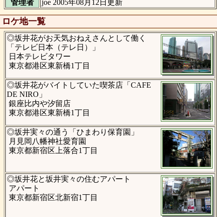
管理者
joe 2005年08月12日更新
ロケ地一覧
◎坂井花がお天気おねえさんとして働く
「テレビ日本（テレ日）」
日本テレビタワー
東京都港区東新橋1丁目
◎坂井花がバイトしていた喫茶店「CAFE
DE NIRO」
銀座比内や汐留店
東京都港区東新橋1丁目
◎坂井実々の通う「ひまわり保育園」
月見岡八幡神社愛育園
東京都新宿区上落合1丁目
◎坂井花と坂井実々の住むアパート
アパート
東京都新宿区北新宿1丁目