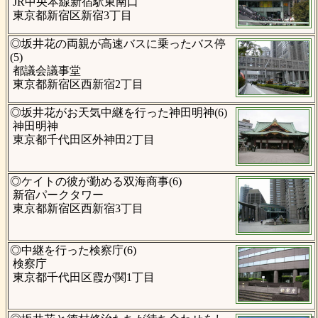
JR中央本線新宿駅東南口
東京都新宿区新宿3丁目
◎坂井花の両親が高速バスに乗ったバス停
(5)
都議会議事堂
東京都新宿区西新宿2丁目
◎坂井花がお天気中継を行った神田明神(6)
神田明神
東京都千代田区外神田2丁目
◎ケイトの彼が勤める双海商事(6)
新宿パークタワー
東京都新宿区西新宿3丁目
◎中継を行った検察庁(6)
検察庁
東京都千代田区霞が関1丁目