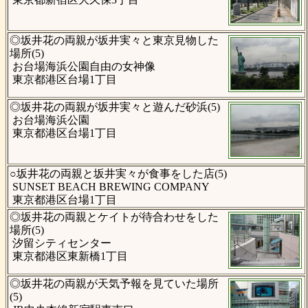
◎坂井花の両親が坂井実々と東京見物した
場所(5)
お台場海浜公園自由の女神像
東京都港区台場1丁目
◎坂井花の両親が坂井実々と遊んだ砂浜(5)
お台場海浜公園
東京都港区台場1丁目
○坂井花の両親と坂井実々が食事をした店(5)
SUNSET BEACH BREWING COMPANY
東京都港区台場1丁目
◎坂井花の両親とケイトが待合わせをした
場所(5)
汐留シティセンター
東京都港区東新橋1丁目
◎坂井花の両親が天気予報を見ていた場所
(5)