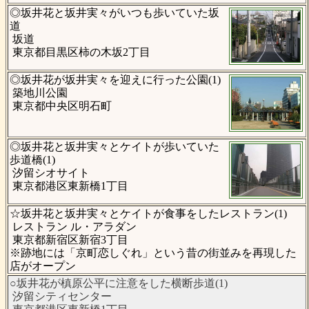
◎坂井花と坂井実々がいつも歩いていた坂
道
坂道
東京都目黒区柿の木坂2丁目
◎坂井花が坂井実々を迎えに行った公園(1)
築地川公園
東京都中央区明石町
◎坂井花と坂井実々とケイトが歩いていた
歩道橋(1)
汐留シオサイト
東京都港区東新橋1丁目
☆坂井花と坂井実々とケイトが食事をしたレストラン(1)
レストラン ル・アラダン
東京都新宿区新宿3丁目
※跡地には「京町恋しぐれ」という昔の街並みを再現した
店がオープン
○坂井花が槙原公平に注意をした横断歩道(1)
汐留シティセンター