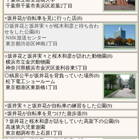
千葉県千葉市美浜区若葉2丁目
×坂井花が自転車を見に行った店(8)
◎坂井花と坂井実々が桜木和彦と待ち合わ
せをした公園(8)
NHK放送センター
東京都渋谷区神南2丁目
○坂井花と坂井実々と桜木和彦が訪れた動物園(8)
横浜市立金沢動物園
神奈川県横浜市金沢区釜利谷東5丁目
◎槙原公平が坂井花を背負っていた場所(8)
松下電工ショールーム
東京都港区東新橋1丁目
×坂井実々と坂井花が自転車の練習をした公園(9)
×坂井花が自転車を見つけた遊歩道(9)
？坂井花と桜木和彦が話をしていた高架下の公園(9)
高速第六児童遊園
東京都調布市上石原1丁目