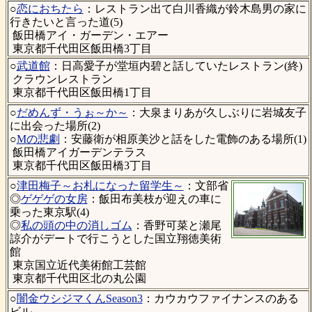
○
恋におちたら
：レストラン出て白川香織が鈴木島男の家に
行きたいと言った道(5)
飯田橋アイ・ガーデン・エアー
東京都千代田区飯田橋3丁目
○
武道館
：日高愛子が堂垣内碧と話していたレストラン(終)
クラウンレストラン
東京都千代田区飯田橋1丁目
○
だめんず・うぉ～か～
：大泉まりあが久しぶりに岩城友子
に出会った場所(2)
○
Mの悲劇
：安藤衛が相原美沙と話をした電飾のある場所(1)
飯田橋アイガーデンテラス
東京都千代田区飯田橋3丁目
○
津田梅子～お札になった留学生～
：文部省
◎
ゲゲゲの女房
：飯田布美枝が迎えの車に
乗った東京駅(4)
◎
私の頭の中の消しゴム
：香野可菜と瀬尾
諒介がデートで行こうとした国立翔徳美術
館
東京国立近代美術館工芸館
東京都千代田区北の丸公園
○
闇金ウシジマくんSeason3
：カウカウファイナンスのある
ビル