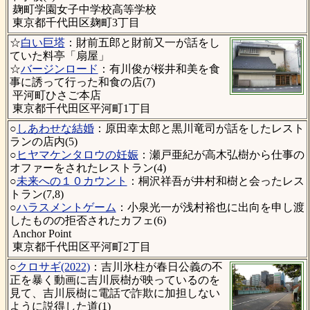
麹町学園女子中学校高等学校
東京都千代田区麹町3丁目
☆
白い巨塔
：財前五郎と財前又一が話をし
ていた料亭「扇屋」
☆
バージンロード
：有川俊が桜井和美を食
事に誘って行った和食の店(7)
平河町ひさご本店
東京都千代田区平河町1丁目
○
しあわせな結婚
：原田幸太郎と黒川竜司が話をしたレスト
ランの店内(5)
○
ヒヤマケンタロウの妊娠
：瀬戸亜紀が高木弘樹から仕事の
オファーをされたレストラン(4)
○
未来への１０カウント
：桐沢祥吾が井村和樹と会ったレス
トラン(7,8)
○
ハラスメントゲーム
：小泉光一が浅村裕也に出向を申し渡
したものの拒否されたカフェ(6)
Anchor Point
東京都千代田区平河町2丁目
○
クロサギ(2022)
：吉川氷柱が春日公義の不
正を暴く動画に吉川辰樹が映っているのを
見て、吉川辰樹に電話で詐欺に加担しない
ように説得した道(1)