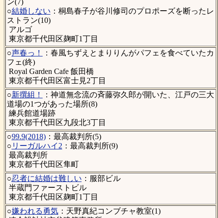
ン(7)
○
結婚しない
：桐島春子が谷川修司のプロポーズを断ったレ
ストラン(10)
アルゴ
東京都千代田区麹町1丁目
○
声春っ！
：春風ちずえとまりりんがパフェを食べていたカ
フェ(終)
Royal Garden Cafe 飯田橋
東京都千代田区富士見2丁目
○
新撰組！
：神道無念流の斉藤弥久郎が開いた、江戸の三大
道場の1つがあった場所(8)
練兵館道場跡
東京都千代田区九段北3丁目
○
99.9(2018)
：最高裁判所(5)
○
リーガルハイ2
：最高裁判所(9)
最高裁判所
東京都千代田区隼町
○
忍者に結婚は難しい
：服部ビル
半蔵門ファーストビル
東京都千代田区麹町1丁目
○
嫌われる勇気
：天野真紀コンブチャ教室(1)