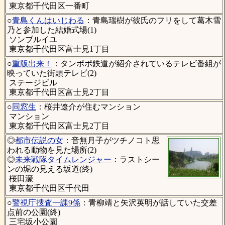
東京都千代田区一番町
○
青島くんはいじわる
：青島瑞樹が彼氏のフリをして葛木雪
乃と参加した結婚式場(1)
ソンブルイユ
東京都千代田区富士見1丁目
○
重版出来！
：タンポポ鉄道が紹介されているテレビ番組が
映っていた街頭テレビ(2)
ステージビル
東京都千代田区富士見2丁目
○
同窓生
：桜井遼介が住むマンション
マンション
東京都千代田区富士見2丁目
◎
都市伝説の女
：音無月子がツチノコト思
われる動物を見た場所(2)
◎
未来戦隊タイムレンジャー
：ラストシー
ンの堀の見える坂道(終)
桜田濠
東京都千代田区千代田
○
警視庁捜査一課9係
：青柳靖と矢沢英明が話していた交差
点前の公園(終)
三宅坂小公園