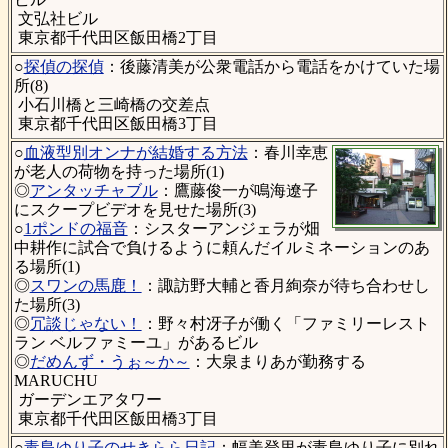
文弘社ビル
東京都千代田区飯田橋2丁目
○
探偵の探偵
：後藤清美が公衆電話から電話をかけていた場
所(8)
小石川橋と三崎橋の交差点
東京都千代田区飯田橋3丁目
○
血液型別オンナが結婚する方法
：春川幸恵
が老人の荷物を持った場所(1)
◎
アンタッチャブル
：鷹藤俊一が鳴海遼子
にスクープビデオを見せた場所(3)
○
1ポンドの福音
：シスターアンジェラが畑
中耕作に試合で負けるように頼んだイルミネーションのあ
る場所(1)
◎
スワンの馬鹿！
：諏訪野大輔と香月絢奈が待ち合わせし
た場所(3)
◎
冗談じゃない！
：野々村冴子が働く「ファミリーレスト
ラン ベルファミーユ」があるビル
◎
だめんず・うぉ～か～
：大泉まりあが勤務する
MARUCHU
ガーデンエアタワー
東京都千代田区飯田橋3丁目
○
毒島ゆり子のせきらら日記
：幅美登里が毒島ゆり子に別れ