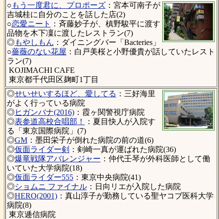
○
もう一度君に、プロポーズ
：宮本可南子が
吉城桂に自分のことを話した店(2)
○
恋愛ニート
：斉藤妙子が、槙野駿平に渡す
品物を木下凜に渡したレストラン(7)
◎
もやしもん
：ダイニングバー「Bacteries」
○
薔薇のない花屋
：白戸美桜と小野優貴が話していたレスト
ラン(7)
KOJIMACHI CAFE
東京都千代田区麹町1丁目
◎
せいせいするほど、愛してる
：三好海里
がよく行っている病院
◎
ヒガンバナ(2016)
：霞ヶ関警視庁病院
◎
表参道高校合唱部！
：夏目快人が入院す
る「東京国際病院」(7)
◎
GM
：墨田栄子が倒れた病院の前の道(6)
◎
仮面ライダー剣
：剣崎一真が運ばれた病院(36)
◎
爆竜戦隊アバレンジャー
：仲代壬琴が外科医師として働
いていた大学病院(18)
◎
仮面ライダー555
：東京中央病院(41)
◎
ショムニ ファイナル
：日向リエが入院した病院
◎
HERO(2001)
：真山淳子が勤務している聖ヤコブ医科大学
病院(8)
東京逓信病院