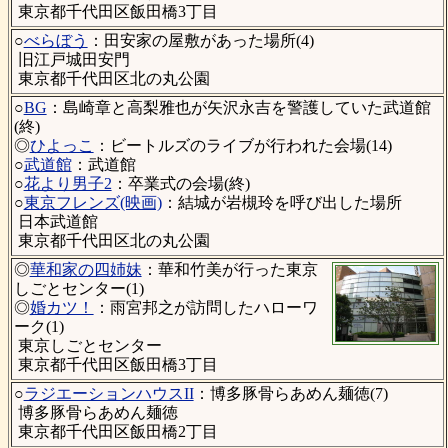
東京都千代田区飯田橋3丁目
○
べらぼう
：田安家の屋敷があった場所(4)
旧江戸城田安門
東京都千代田区北の丸公園
○
BG
：島崎章と高梨雅也が矢沢永吉を警護していた武道館
(終)
◎
ひよっこ
：ビートルズのライブが行われた会場(14)
○
武道館
：武道館
○
花より男子2
：卒業式の会場(終)
○
東京フレンズ(映画)
：結城が岩槻玲を呼び出した場所
日本武道館
東京都千代田区北の丸公園
◎
華和家の四姉妹
：華和竹美が行った東京
しごとセンター(1)
◎
婚カツ！
：雨宮邦之が訪問したハローワ
ーク(1)
東京しごとセンター
東京都千代田区飯田橋3丁目
○
ラジエーションハウスII
：博多豚骨らあめん麺徳(7)
博多豚骨らあめん麺徳
東京都千代田区飯田橋2丁目