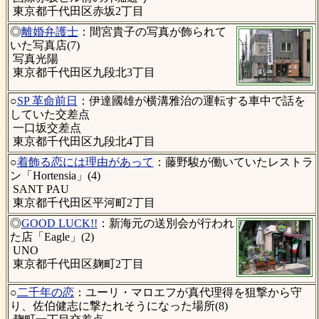
東京都千代田区赤坂2丁目
◎
離婚弁護士
：間宮貴子の写真が飾られて
いた写真店(7)
写真光陽
東京都千代田区九段北3丁目
○
SP 革命前日
：伊達國雄が横溝雅治の運転する車中で話を
していた交差点
一口坂交差点
東京都千代田区九段北4丁目
○
着飾る恋には理由があって
：藤野駿が働いていたレストラ
ン「Hortensia」(4)
SANT PAU
東京都千代田区平河町2丁目
◎
GOOD LUCK!!
：新海元の送別会が行われ
た店「Eagle」(2)
UNO
東京都千代田区麹町2丁目
○
二千年の恋
：ユーリ・マロエフが真代理得を狙撃から守
り、佐伯健志に撃たれそうになった場所(8)