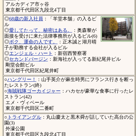
アルカディア市ヶ谷
東京都千代田区九段北4丁目
◎
68歳の新入社員
：「羊堂本舗」の入るビ
ル
◎
愛してたって、秘密はある。
：奥森黎が
面接を受けに来た法律事務所が入るビル(6)
◎
ボク、運命の人です。
：正木誠と湖月晴
子が勤務する会社が入るビル
◎
エンジェル・ハート
：新宿西警察署
◎
セカンドバージン
：新海社が入ってる新紀尾井ビル
剛堂会館ビル
東京都千代田区紀尾井町
○
ハングリー！
：山手英介が麻生時男にフランス行きを断っ
たレストラン(終)
○
海賊戦隊ゴーカイジャー
：ハカセが豪華な食事に行ったレ
ストラン(42)
エメ・ヴィベール
東京都千代田区二番町
○
トライアングル
：丸山慶太と黒木舜が話していた高台の公
園(3)
外濠公園
東京都千代田区九段北4丁目