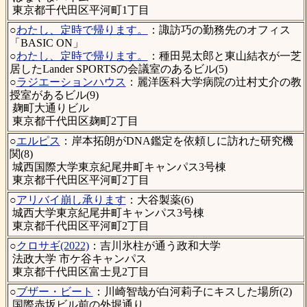
東京都千代田区平河町1丁目
○
わたし、定時で帰ります。
：諏訪巧の勤務先のオフィス
「BASIC ON」
○
わたし、定時で帰ります。
：種田晃太郎と東山結衣が一芝
居したLander SPORTSの会議室のあるビル(5)
○
ラジエーションハウス
：麗洋医科大学病院の辻村丈介の教
授室があるビル(9)
麹町大通りビル
東京都千代田区麹町2丁目
○
エルピス
：岸本拓朗がDNA鑑定を依頼しに訪れた研究機
関(8)
城西国際大学東京紀尾井町キャンパス3号棟
東京都千代田区平河町2丁目
○
アリバイ崩し承ります
：大谷製薬(6)
城西大学東京紀尾井町キャンパス3号棟
東京都千代田区平河町2丁目
○
クロサギ(2022)
：吉川氷柱が通う政和大学
法政大学 市ケ谷キャンパス
東京都千代田区富士見2丁目
○
ブザー・ビート
：川崎智哉が白河莉子にキスした場所(2)
国際赤坂ビル前の外堀通り