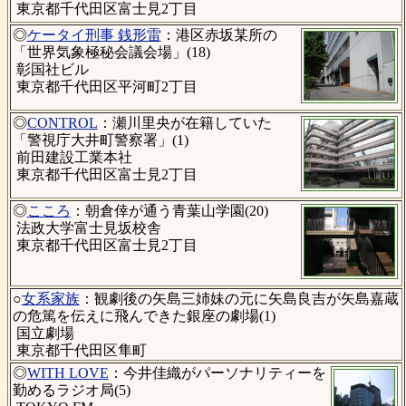
東京都千代田区富士見2丁目
◎
ケータイ刑事 銭形雷
：港区赤坂某所の
「世界気象極秘会議会場」(18)
彰国社ビル
東京都千代田区平河町2丁目
◎
CONTROL
：瀬川里央が在籍していた
「警視庁大井町警察署」(1)
前田建設工業本社
東京都千代田区富士見2丁目
◎
こころ
：朝倉倖が通う青葉山学園(20)
法政大学富士見坂校舎
東京都千代田区富士見2丁目
○
女系家族
：観劇後の矢島三姉妹の元に矢島良吉が矢島嘉蔵
の危篤を伝えに飛んできた銀座の劇場(1)
国立劇場
東京都千代田区隼町
◎
WITH LOVE
：今井佳織がパーソナリティーを
勤めるラジオ局(5)