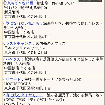
◎
息もできない夏
：樹山龍一郎が渡ってい
た線路と掘が見える橋(10)
新見附橋
東京都千代田区九段北4丁目
○
獣になれない私たち
：深海晶たちが接待で会食したレスト
ランの内部(1)
中国飯店市ヶ谷店
東京都千代田区九段北4丁目
○
ラストチャンス
：宮内亮のオフィス
日本マテリアルワークス
東京都千代田区麹町2丁目
○
ハゲタカ
：鷲津政彦と芝野健夫が飯島亮介と話をした中華
料理店の店内(5)
中國飯店 市ヶ谷店
東京都千代田区九段北4丁目
○
リブート
：幸後一香がドーナツを買った店(4)
HOCUS POCUS
東京都千代田区平河町2丁目
○
海に眠るダイヤモンド
：池ヶ谷鹿乃子、池ヶ谷和馬、池ヶ
谷雅彦（宮崎吐夢）が訪れたビル(1)
はなやまハイム