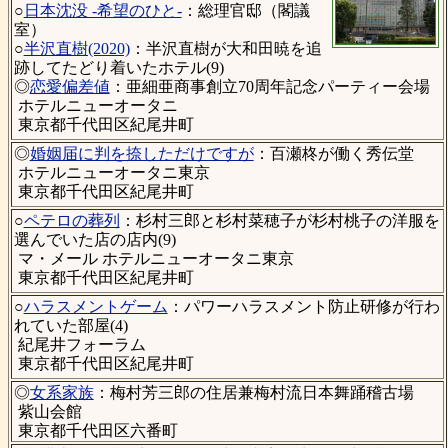
○
日本沈没 -希望のひと-
：総理官邸（閣議
室）
○
半沢直樹(2020)
：半沢直樹が大和田暁を追
跡してたどり着いたホテル(9)
◎
恋愛偏差値
：亜細亜商事創立70周年記念パーティー会場
ホテルニューオータニ
東京都千代田区紀尾井町
◎
婚姻届に判を捺しただけですが
：百瀬柊が働く秀伝堂
ホテルニューオータニ東京
東京都千代田区紀尾井町
○
ペテロの葬列
：杉村三郎と杉村菜穂子が杉村桃子の洋服を
選んでいた店の店内(9)
マ・メール ホテルニューオータニ東京
東京都千代田区紀尾井町
○
ハラスメントゲーム
：パワーハラスメント防止研修が行わ
れていた部屋(4)
紀尾井フォーラム
東京都千代田区紀尾井町
◎
女系家族
：梅村芳三郎の住居兼梅村流日本舞踊稽古場
紫山会館
東京都千代田区六番町