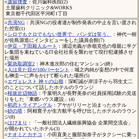
○
遺留捜査
：佐川歯科医院(2)
土屋歯科クリニック&WORKS
東京都千代田区平河町1丁目
○
共演NG
：共演NGの役者達が制作発表の中止を言い渡され
た控室(1)
○
シロでもクロでもない世界で、パンダは笑う。
：神代一樹
が佐島源造にインタビューをした議員会館(7)
○
伊豆・下田殺人ルート
：浦辺光義が赤嶺克也の母親に半グ
レ集団を束ねているIT会社社長を襲わせて現行犯逮捕させ
た場所
○
緊急取調室2
：神木進次郎の住むマンション(終)
○
人は見た目が100パーセント
：城之内純が妄想の中で何度
も榊圭一に声をかけて断られた場所(5)
○
エヴェレスト 神々の山嶺
：深町誠が岸涼子から羽生丈二
のことについて話したホテルのラウンジ
○
桜坂近辺物語
：千葉明久が長野美奈の社員採用試験の見送
りをした「東郷ハウス建設」(4)
○
初恋トライアングル
：アヤがリリーと泊まったホテル
○
砂の塔
：阿相寛子が生方航平を呼び出したホテルのラウン
ジ(8)
○
はぴまり
：「一般社団法人繊維振興協会 企業間交流会」
が開かれていたホテル(3)
○
ナオミとカナコ
：小田直美と服部加奈子がタクシーに乗っ