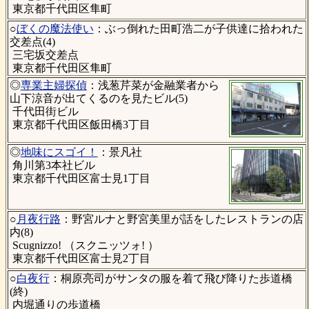
東京都千代田区隼町
○
ぼくの魔法使い
：ぶっ倒れた田町浩二が子供達に拾われた
交差点(4)
三宅坂交差点
東京都千代田区隼町
◎
専業主婦探偵
：浅葱芹菜が金融業者から
山下涼音が出てくるのを見たビル(5)
千代田街ビル
東京都千代田区飯田橋3丁目
◎
地味にスゴイ！
：景凡社
角川第3本社ビル
東京都千代田区富士見1丁目
○
月夜行路
：野宮ルナと野宮美里が話をしたレストランの店
内(8)
Scugnizzo! （スクニッツォ! ）
東京都千代田区富士見2丁目
○
白夜行
：桐原亮司がサンタの服を着て飛び降りた歩道橋
(終)
内堀通りの歩道橋