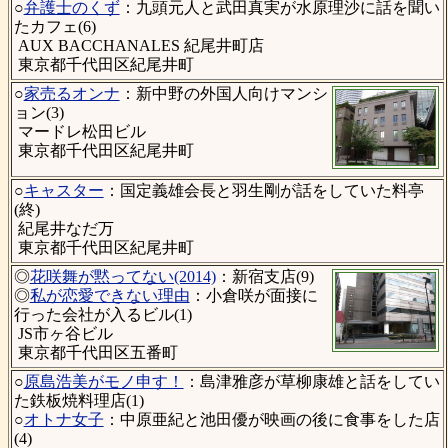
○
弁護士のくず
：九頭元人と武田真実が水原理沙に話を聞い
たカフェ(6)
AUX BACCHANALES 紀尾井町店
東京都千代田区紀尾井町
○
家売るオンナ
：新中野の外国人向けマンシ
ョン(3)
マードレ松田ビル
東京都千代田区紀尾井町
○
キャスター
：国定義雄会長と羽生剛が話をしていた料亭
(終)
紀尾井なだ万
東京都千代田区紀尾井町
◎
花咲舞が黙ってない(2014)
：新宿支店(9)
◎
私が恋愛できない理由
：小倉咲が面接に
行った会社が入るビル(1)
JS市ヶ谷ビル
東京都千代田区五番町
○
原島浩美がモノ申す！
：島津雅彦が草柳康雄と話をしてい
た鉄板焼料理店(1)
○
オトナ女子
：中原亜紀と池田優が映画の後に食事をした店
(4)