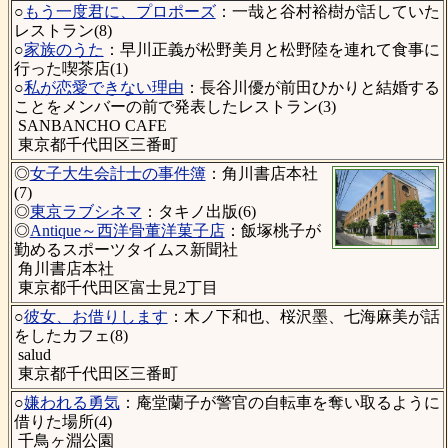
○
もう一度君に、プロポーズ
：一哉と谷村裕樹が話していた
レストラン(8)
○
家族のうた
：早川正義が松野美月と松野陸を連れて食事に
行った喫茶店(1)
○
私が恋愛できない理由
：長谷川優が前田ひかりと結婚する
ことをメンバーの前で発表したレストラン(3)
SANBANCHO CAFE
東京都千代田区三番町
◎
女子大生会計士の事件簿
：角川書店本社
(7)
◎
東京ラブシネマ
：タキノ出版(6)
◎
Antique～西洋骨董洋菓子店
：飯塚桃子が
勤めるスポーツタイムス新聞社
角川書店本社
東京都千代田区富士見2丁目
○
彼女、お借りします
：木ノ下和也、桜沢墨、七海麻美が話
をしたカフェ(8)
salud
東京都千代田区三番町
○
嫌われる勇気
：庵堂蘭子が警官の自転車を奪い取るように
借りた場所(4)
千鳥ヶ淵公園