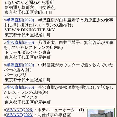
ゃないのかと問われた場所
新宿通り麹町六丁目交差点
東京都千代田区麹町6丁目
○
半沢直樹(2020)
：半沢直樹が白井亜希子と乃原正太の食事
中に押し掛けたレストランの店内(終)
VIEW & DINING THE SKY
東京都千代田区紀尾井町
○
半沢直樹(2020)
：乃原正太、白井亜希子、箕部啓治が食事
をしていたレストランの店内(6)
トゥールダルジャン東京
東京都千代田区紀尾井町
○
半沢直樹(2020)
：中野渡謙がカウンターで酒を飲んでいた
バーの店内(終)
バー カプリ
東京都千代田区紀尾井町
○
半沢直樹(2020)
：半沢直樹が笠松茂樹を呼び出して話をし
たレストランの店内(終)
ベッラ・ヴィスタ
東京都千代田区紀尾井町
○
VIVANT(2026)
：ホテルニューオータニ(1)
○
VIVANT(2023)
：丸菱商事の専務室