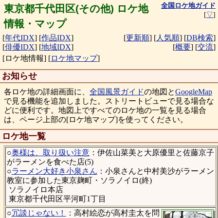
全国ロケ地ガイド
東京都千代田区(その他) ロケ地
[
▽
]
情報・マップ
[
年代IDX
]
[
作品IDX
]
[
更新順
]
[
人気順
]
[
DB検索
]
[
俳優IDX
]
[
地域IDX
]
[
概要
]
[
交流
]
[ロケ地情報]
[
ロケ地マップ
]
お知らせ
各ロケ地の詳細画面に、
全国風景ガイド
の地図と
GoogleMap
で見る機能を追加しました。ストリートビューで見る場合な
どに便利です。地図上ですべてのロケ地の一覧を見る場合
は、ページ上部の[ロケ地マップ]を使ってください。
ロケ地一覧
○
奥様は、取り扱い注意
：伊佐山菜美と大原優里と佐藤京子
がラーメンを食べた店(5)
○
ラーメン大好き小泉さん
：小泉さんと中村美沙がラーメン
教室に参加した東京麹町・ソラノイロ(終)
ソラノイロ本店
東京都千代田区平河町1丁目
○
冗談じゃない！
：高村絵恋が高村圭太を問