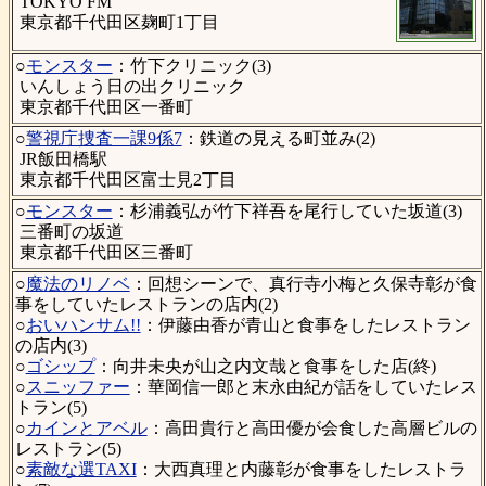
TOKYO FM
東京都千代田区麹町1丁目
○
モンスター
：竹下クリニック(3)
いんしょう日の出クリニック
東京都千代田区一番町
○
警視庁捜査一課9係7
：鉄道の見える町並み(2)
JR飯田橋駅
東京都千代田区富士見2丁目
○
モンスター
：杉浦義弘が竹下祥吾を尾行していた坂道(3)
三番町の坂道
東京都千代田区三番町
○
魔法のリノベ
：回想シーンで、真行寺小梅と久保寺彰が食
事をしていたレストランの店内(2)
○
おいハンサム!!
：伊藤由香が青山と食事をしたレストラン
の店内(3)
○
ゴシップ
：向井未央が山之内文哉と食事をした店(終)
○
スニッファー
：華岡信一郎と末永由紀が話をしていたレス
トラン(5)
○
カインとアベル
：高田貴行と高田優が会食した高層ビルの
レストラン(5)
○
素敵な選TAXI
：大西真理と内藤彰が食事をしたレストラ