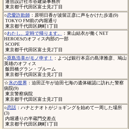
連合設計社市谷建築事務所
東京都千代田区富士見2丁目
○
恋愛詐欺師
：原明日香が波留正彦に声をかけた歩道(9)
TOKYO FM前の内堀通り
東京都千代田区麹町1丁目
○
わたし、定時で帰ります。
：東山結衣が働くNET
HEROESのオフィス内部の一部
SCOPE
東京都千代田区富士見2丁目
○
原島浩美がモノ申す！
：よつば銀行本店の島津雅彦、鳩山
英雄のオフィス
飯田橋グラン・ブルーム
東京都千代田区富士見2丁目
☆
氷の世界
：迫田正午が迫田七海の遺体確認に訪れた警察
病院(9)
東京警察病院
東京都千代田区富士見2丁目
○
恋話
：ハナとナオトがジョギングを始めて一周した場所
(3)
内堀通りの半蔵門交差点
東京都千代田区麹町1丁目