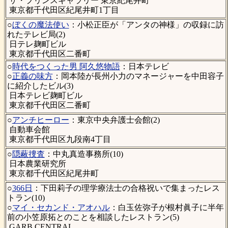
ザ・プリンスギャラリー 東京紀尾井町
東京都千代田区紀尾井町1丁目
○
ぼくの魔法使い
：小松正臣が「アンタの神様」の収録に訪
れたテレビ局(2)
日テレ麹町ビル
東京都千代田区二番町
○
時代をつくった男 阿久悠物語
：日本テレビ
○
正義の味方
：岡本陸が長州小力のマネージャーを中田容子
に紹介したビル(3)
日本テレビ麹町ビル
東京都千代田区二番町
○
アンチヒーロー
：東京中央弁護士会館(2)
自動車会館
東京都千代田区九段南4丁目
○
隠蔽捜査
：中丸真造事務所(10)
日本農業研究所
東京都千代田区紀尾井町
○
366日
：下田莉子の理学療法士の合格祝いで集まったレス
トラン(10)
○
マイ・セカンド・アオハル
：白玉佐弥子が根村眞子に半年
前の小笠原拓とのことを相談したレストラン(5)
GARB CENTRAL