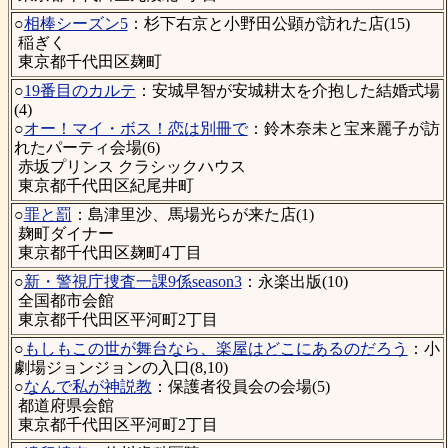
○
相棒シーズン5
：杉下右京と小野田公顕が訪れた店(15)
稲ぎく
東京都千代田区麹町
○
19番目のカルテ
：安城早智が安城耕太を介抱した結婚式場
(4)
○
オー！マイ・ボス！恋は別冊で
：鈴木奈未と宝来麗子が訪
れたパーティ会場(6)
赤坂プリンス クラシックハウス
東京都千代田区紀尾井町
○
罪と罰
：島津里沙、馬場光らが来た店(1)
麹町ダイナー
東京都千代田区麹町4丁目
○
新・警視庁捜査一課9係season3
：永楽出版(10)
全国都市会館
東京都千代田区平河町2丁目
○
もしもこの世が舞台なら、楽屋はどこにあるのだろう
：小
劇場ジョンジョンの入口(8,10)
○
なんで私が神説教
：保護者役員会の会場(5)
都道府県会館
東京都千代田区平河町2丁目