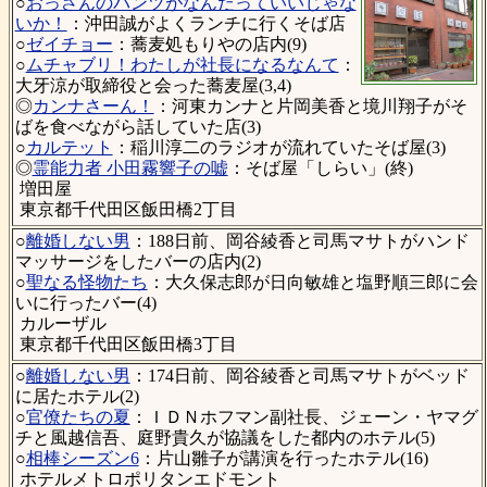
○
おっさんのパンツがなんだっていいじゃな
いか！
：沖田誠がよくランチに行くそば店
○
ゼイチョー
：蕎麦処もりやの店内(9)
○
ムチャブリ！わたしが社長になるなんて
：
大牙涼が取締役と会った蕎麦屋(3,4)
◎
カンナさーん！
：河東カンナと片岡美香と境川翔子がそ
ばを食べながら話していた店(3)
○
カルテット
：稲川淳二のラジオが流れていたそば屋(3)
◎
霊能力者 小田霧響子の嘘
：そば屋「しらい」(終)
増田屋
東京都千代田区飯田橋2丁目
○
離婚しない男
：188日前、岡谷綾香と司馬マサトがハンド
マッサージをしたバーの店内(2)
○
聖なる怪物たち
：大久保志郎が日向敏雄と塩野順三郎に会
いに行ったバー(4)
カルーザル
東京都千代田区飯田橋3丁目
○
離婚しない男
：174日前、岡谷綾香と司馬マサトがベッド
に居たホテル(2)
○
官僚たちの夏
：ＩＤＮホフマン副社長、ジェーン・ヤマグ
チと風越信吾、庭野貴久が協議をした都内のホテル(5)
○
相棒シーズン6
：片山雛子が講演を行ったホテル(16)
ホテルメトロポリタンエドモント