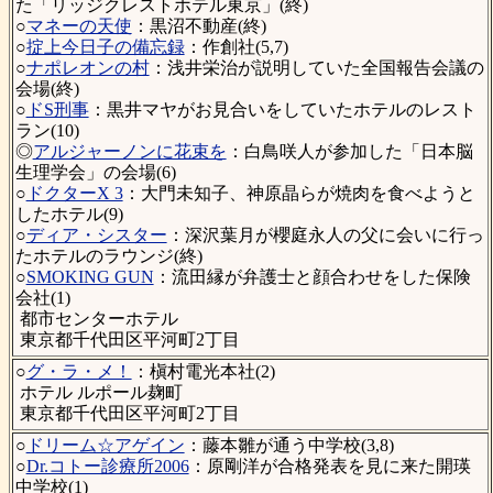
た「リッジクレストホテル東京」(終)
○
マネーの天使
：黒沼不動産(終)
○
掟上今日子の備忘録
：作創社(5,7)
○
ナポレオンの村
：浅井栄治が説明していた全国報告会議の
会場(終)
○
ドS刑事
：黒井マヤがお見合いをしていたホテルのレスト
ラン(10)
◎
アルジャーノンに花束を
：白鳥咲人が参加した「日本脳
生理学会」の会場(6)
○
ドクターX 3
：大門未知子、神原晶らが焼肉を食べようと
したホテル(9)
○
ディア・シスター
：深沢葉月が櫻庭永人の父に会いに行っ
たホテルのラウンジ(終)
○
SMOKING GUN
：流田縁が弁護士と顔合わせをした保険
会社(1)
都市センターホテル
東京都千代田区平河町2丁目
○
グ・ラ・メ！
：槇村電光本社(2)
ホテル ルポール麹町
東京都千代田区平河町2丁目
○
ドリーム☆アゲイン
：藤本雛が通う中学校(3,8)
○
Dr.コトー診療所2006
：原剛洋が合格発表を見に来た開瑛
中学校(1)