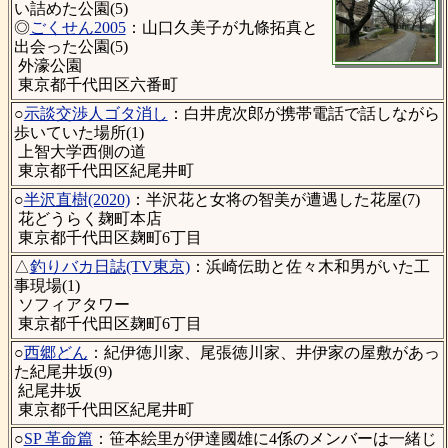
い詰めた公園(5)
◎
ごくせん2005
：山口久美子が九條拓真と
出会った公園(5)
外濠公園
東京都千代田区六番町
○
示談交渉人ゴタ消し
：白井虎次郎が携帯電話で話しながら
歩いていた場所(1)
上智大学西側の道
東京都千代田区紀尾井町
○
半沢直樹(2020)
：半沢花と女将の智美が遭遇した花屋(7)
花どうらく麹町本店
東京都千代田区麹町6丁目
△
釣りバカ日誌(TV東京)
：浜崎伝助と佐々木和男がいた工
事現場(1)
ソフィアタワー
東京都千代田区麹町6丁目
○
西郷どん
：紀伊徳川家、尾張徳川家、井伊家の屋敷があっ
た紀尾井坂(9)
紀尾井坂
東京都千代田区紀尾井町
○
SP 革命篇
：笹本絵里が伊達國雄に4係のメンバーは一緒じ