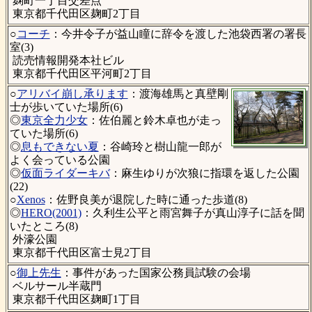
麹町一丁目交差点
東京都千代田区麹町2丁目
○
コーチ
：今井令子が益山瞳に辞令を渡した池袋西署の署長
室(3)
読売情報開発本社ビル
東京都千代田区平河町2丁目
○
アリバイ崩し承ります
：渡海雄馬と真壁剛
士が歩いていた場所(6)
◎
東京全力少女
：佐伯麗と鈴木卓也が走っ
ていた場所(6)
◎
息もできない夏
：谷崎玲と樹山龍一郎が
よく会っている公園
◎
仮面ライダーキバ
：麻生ゆりが次狼に指環を返した公園
(22)
○
Xenos
：佐野良美が退院した時に通った歩道(8)
◎
HERO(2001)
：久利生公平と雨宮舞子が真山淳子に話を聞
いたところ(8)
外濠公園
東京都千代田区富士見2丁目
○
御上先生
：事件があった国家公務員試験の会場
ベルサール半蔵門
東京都千代田区麹町1丁目