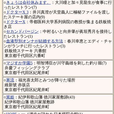
○
きょうは会社休みます。
：大川瞳と加々見龍生が食事に行
ったレストラン(7)
○
ドクターX 3
：井川真澄が天堂義人に極秘ファイルを渡し
たステーキ屋の店内(9)
○
ドクターX
：帝都医科大学系列病院の教授が集まる鉄板焼
き店
○
セカンドバージン
：中村るいと向井肇が眞垣秀月を接待し
たレストラン(1)
○
血液型別オンナが結婚する方法
：春川幸恵とエディ・チャ
ンがランチに行ったレストラン(3)
鉄板焼ステーキ 六番館
東京都千代田区六番町
○
マジすか学園5
：明智博臣が川守義雄を刺した釣り堀(7)
弁慶フィッシングクラブ
東京都千代田区紀尾井町
○
寒流
：福光喜太郎とみつが降りた場所
維新號 赤坂店
東京都千代田区紀尾井町
○
篤姫
：紀伊和歌山藩 徳川家屋敷跡(43)
紀伊和歌山藩 徳川家屋敷跡
東京都千代田区紀尾井町