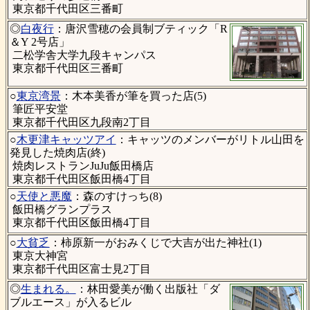
東京都千代田区三番町
◎
白夜行
：唐沢雪穂の会員制ブティック「R
＆Y 2号店」
二松学舎大学九段キャンパス
東京都千代田区三番町
○
東京湾景
：木本美香が筆を買った店(5)
筆匠平安堂
東京都千代田区九段南2丁目
○
木更津キャッツアイ
：キャッツのメンバーがリトル山田を
発見した焼肉店(終)
焼肉レストランJuJu飯田橋店
東京都千代田区飯田橋4丁目
○
天使と悪魔
：森のすけっち(8)
飯田橋グランプラス
東京都千代田区飯田橋4丁目
○
大貧乏
：柿原新一がおみくじで大吉が出た神社(1)
東京大神宮
東京都千代田区富士見2丁目
◎
生まれる。
：林田愛美が働く出版社「ダ
ブルエース」が入るビル