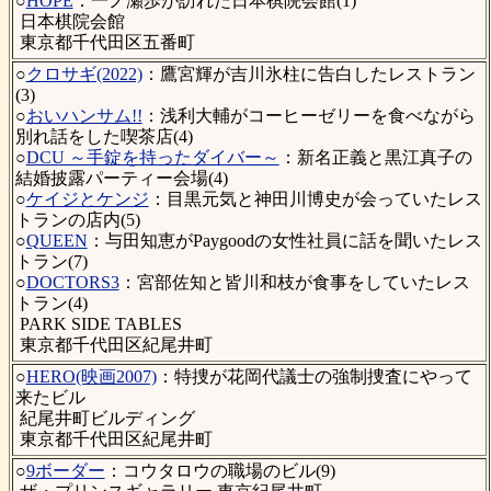
○
HOPE
：一ノ瀬歩が訪れた日本棋院会館(1)
日本棋院会館
東京都千代田区五番町
○
クロサギ(2022)
：鷹宮輝が吉川氷柱に告白したレストラン
(3)
○
おいハンサム!!
：浅利大輔がコーヒーゼリーを食べながら
別れ話をした喫茶店(4)
○
DCU ～手錠を持ったダイバー～
：新名正義と黒江真子の
結婚披露パーティー会場(4)
○
ケイジとケンジ
：目黒元気と神田川博史が会っていたレス
トランの店内(5)
○
QUEEN
：与田知恵がPaygoodの女性社員に話を聞いたレス
トラン(7)
○
DOCTORS3
：宮部佐知と皆川和枝が食事をしていたレス
トラン(4)
PARK SIDE TABLES
東京都千代田区紀尾井町
○
HERO(映画2007)
：特捜が花岡代議士の強制捜査にやって
来たビル
紀尾井町ビルディング
東京都千代田区紀尾井町
○
9ボーダー
：コウタロウの職場のビル(9)