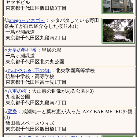
ヤマギビル
東京都千代田区飯田橋3丁目
◎
anego～アネゴ～
：ジタバタしている野田
奈央子が自己紹介をした桜並木(1)
千鳥が淵緑道
東京都千代田区九段南2丁目
○
天皇の料理番
：皇居の堀
千鳥ヶ淵緑道
東京都千代田区北の丸公園
○
ちはやふる -下の句-
：北央学園高等学校
暁星中学校・高等学校
東京都千代田区富士見1丁目
○
八重の桜
：大山巌の銅像がある公園(43)
九段坂公園
東京都千代田区九段南2丁目
○
変身
：成瀬純一と葉村恵が入ったJAZZ BAR METRO外観
(3)
飯田橋スペースウィズ
東京都千代田区飯田橋1丁目