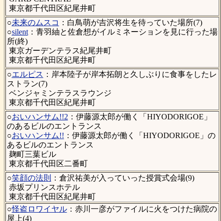
東京都千代田区紀尾井町
○
未来のムスコ
：白鳥萌が吉沢将生を待っていた場所(7)
○
silent
：青羽紬と佐倉想がイルミネーションを見に行った場
所(終)
東京ガーデンテラス紀尾井町
東京都千代田区紀尾井町
○
エルピス
：岸本陸子が岸本拓朗と久しぶりに食事をしたレ
ストラン(7)
ベンジャミンテラスラウンジ
東京都千代田区紀尾井町
○
おいハンサム!!2
：伊藤源太郎が働く「HIYODORIGOE」
のあるビルのエントランス
○
おいハンサム!!
：伊藤源太郎が働く「HIYODORIGOE」の
あるビルのエントランス
麹町三葉ビル
東京都千代田区二番町
○
笑顔の法則
：倉沢祐美が入っていった授賞式会場(9)
赤坂プリンスホテル
東京都千代田区紀尾井町
○
怪盗ロワイヤル
：赤川一彦がファイルに火をつけた病院の
屋上(4)