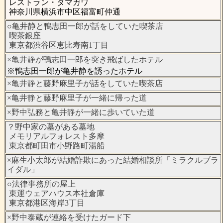
レストラン・タマガワ
神奈川県横浜市中区福富町仲通
○亀井静と鴨志田一郎が話をしていた喫茶店
喫茶銀座
東京都渋谷区恵比寿南1丁目
×亀井静が鴨志田一郎を突き飛ばしたホテル
※鴨志田一郎が亀井静を誘ったホテル
×亀井静と藤野麻里子が話をしていた喫茶店
×亀井静と藤野麻里子が一緒に帰った道
×野中弘務と亀井静が一緒に歩いていた道
？野中家の墓がある墓地
メモリアルフォレスト多摩
東京都町田市小野路町湯船
×麻生小太郎が結婚詐欺にあった結婚相談所「ミラクルブラ
イダル」
○法律事務所の屋上
東運ウェアハウス本社倉庫
東京都港区海岸3丁目
×野中泰蔵が連絡を受けたガード下