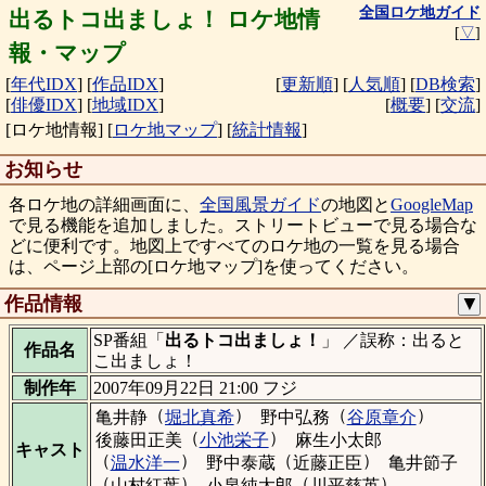
全国ロケ地ガイド
出るトコ出ましょ！ ロケ地情
[
▽
]
報・マップ
[
年代IDX
]
[
作品IDX
]
[
更新順
]
[
人気順
]
[
DB検索
]
[
俳優IDX
]
[
地域IDX
]
[
概要
]
[
交流
]
[ロケ地情報]
[
ロケ地マップ
]
[
統計情報
]
お知らせ
各ロケ地の詳細画面に、
全国風景ガイド
の地図と
GoogleMap
で見る機能を追加しました。ストリートビューで見る場合な
どに便利です。地図上ですべてのロケ地の一覧を見る場合
は、ページ上部の[ロケ地マップ]を使ってください。
作品情報
▼
SP番組「
出るトコ出ましょ！
」 ／誤称：出ると
作品名
こ出ましょ！
制作年
2007年09月22日 21:00 フジ
（
）
（
）
亀井静
堀北真希
野中弘務
谷原章介
（
）
後藤田正美
小池栄子
麻生小太郎
キャスト
（
）
（
）
温水洋一
野中泰蔵
近藤正臣
亀井節子
（
）
（
）
山村紅葉
小泉純太郎
川平慈英