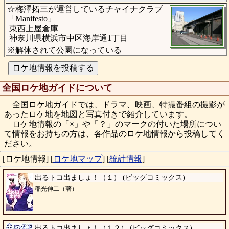
☆梅澤拓三が運営しているチャイナクラブ
「Manifesto」
東西上屋倉庫
神奈川県横浜市中区海岸通1丁目
※解体されて公園になっている
全国ロケ地ガイドについて
全国ロケ地ガイドでは、ドラマ、映画、特撮番組の撮影が
あったロケ地を地図と写真付きで紹介しています。
ロケ地情報の「×」や「？」のマークの付いた場所につい
て情報をお持ちの方は、各作品のロケ地情報から投稿してく
ださい。
[ロケ地情報]
[
ロケ地マップ
]
[
統計情報
]
出るトコ出ましょ！（１） (ビッグコミックス)
稲光伸二（著）
出るトコ出ましょ！（１２） (ビッグコミックス)