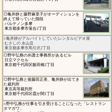
◎亀井静と藤野麻里子がオーディションを
終えて帰っていた階段
パルテノン多摩
東京都多摩市落合2丁目
○亀井静がアルバイトしていたレンタルビデオ屋
むさしの 永山店
東京都多摩市馬引沢2丁目
◎野中弘務の弁護士事務所があるビル
日立マクセル
東京都千代田区飯田橋2丁目
◎野中弘務と後藤田正美、亀井静が出てき
た裁判所
東京高等裁判所
東京都千代田区霞が関1丁目
○野中弘務が仕事を引き受けることになった「レストラン
タマガワ」