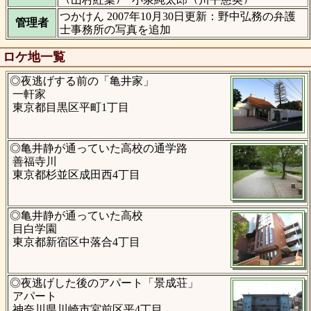
つかけん 2007年10月30日更新：野中弘務の弁護
管理者
士事務所の写真を追加
ロケ地一覧
◎夜逃げする前の「亀井家」
一軒家
東京都目黒区平町1丁目
◎亀井静が通っていた高校の通学路
善福寺川
東京都杉並区成田西4丁目
◎亀井静が通っていた高校
目白学園
東京都新宿区中落合4丁目
◎夜逃げした後のアパート「景成荘」
アパート
神奈川県川崎市宮前区平4丁目