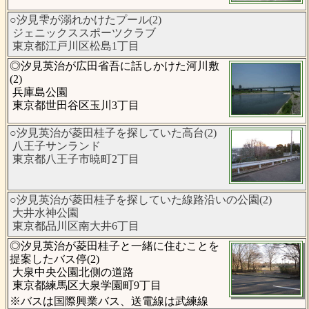
○汐見雫が溺れかけたプール(2)
ジェニックススポーツクラブ
東京都江戸川区松島1丁目
◎汐見英治が広田省吾に話しかけた河川敷
(2)
兵庫島公園
東京都世田谷区玉川3丁目
○汐見英治が菱田桂子を探していた高台(2)
八王子サンランド
東京都八王子市暁町2丁目
○汐見英治が菱田桂子を探していた線路沿いの公園(2)
大井水神公園
東京都品川区南大井6丁目
◎汐見英治が菱田桂子と一緒に住むことを
提案したバス停(2)
大泉中央公園北側の道路
東京都練馬区大泉学園町9丁目
※バスは国際興業バス、送電線は武練線