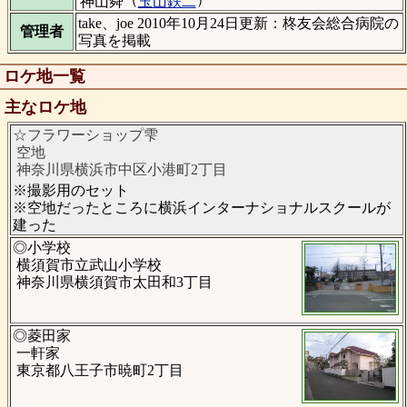
神山舜
玉山鉄二
take、joe 2010年10月24日更新：柊友会総合病院の
管理者
写真を掲載
ロケ地一覧
主なロケ地
☆フラワーショップ雫
空地
神奈川県横浜市中区小港町2丁目
※撮影用のセット
※空地だったところに横浜インターナショナルスクールが
建った
◎小学校
横須賀市立武山小学校
神奈川県横須賀市太田和3丁目
◎菱田家
一軒家
東京都八王子市暁町2丁目