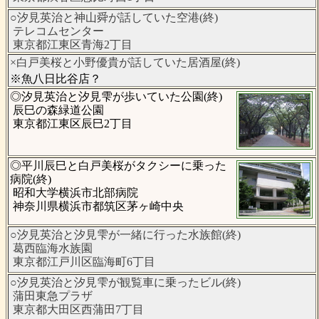
○汐見英治と神山舜が話していた空港(終)
テレコムセンター
東京都江東区青海2丁目
×白戸美桜と小野優貴が話していた居酒屋(終)
※魚八日比谷店？
◎汐見英治と汐見雫が歩いていた公園(終)
辰巳の森緑道公園
東京都江東区辰巳2丁目
◎平川辰巳と白戸美桜がタクシーに乗った
病院(終)
昭和大学横浜市北部病院
神奈川県横浜市都筑区茅ヶ崎中央
○汐見英治と汐見雫が一緒に行った水族館(終)
葛西臨海水族園
東京都江戸川区臨海町6丁目
○汐見英治と汐見雫が観覧車に乗ったビル(終)
蒲田東急プラザ
東京都大田区西蒲田7丁目