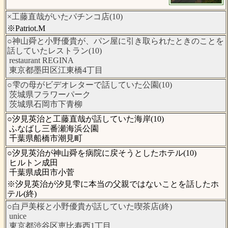
×工藤直哉がいたパチンコ店(10)
※Patriot.M
○神山舜と小野優貴が、パン屋に引き取られたときのことを
話していたレストラン(10)
restaurant REGINA
東京都墨田区江東橋4丁目
○雫の母がビデオレターで話していた公園(10)
茨城県フラワーパーク
茨城県石岡市下青柳
○汐見英治と工藤直哉が話していた海岸(10)
ふなばし三番瀬海浜公園
千葉県船橋市潮見町
○汐見英治が神山舜を病院に戻そうとしたホテル(10)
ヒルトン成田
千葉県成田市小菅
※汐見英治が汐見雫に本当の父親ではないことを話したホ
テル(終)
○白戸美桜と小野優貴が話していた喫茶店(終)
unice
東京都渋谷区恵比寿西1丁目