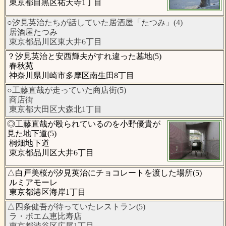
東京都目黒区祐天寺1丁目
○汐見英治たちが話していた居酒屋「たつみ」(4)
居酒屋たつみ
東京都品川区東大井6丁目
？汐見英治と安西輝夫がすれ違った墓地(5)
春秋苑
神奈川県川崎市多摩区南生田8丁目
○工藤直哉が走っていた商店街(5)
商店街
東京都大田区大森北1丁目
◎工藤直哉が殴られているのを小野優貴が
見た地下道(5)
桐畑地下道
東京都品川区大井6丁目
△白戸美桜が汐見英治にチョコレートを渡した場所(5)
ルミアモーレ
東京都港区海岸1丁目
△四条健吾が待っていたレストラン(5)
ラ・ボエム恵比寿店
東京都渋谷区広尾1丁目