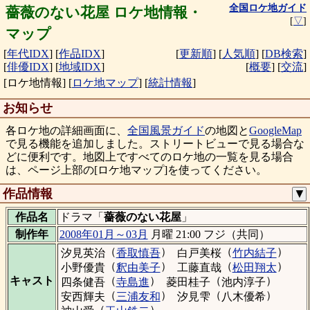
全国ロケ地ガイド
薔薇のない花屋 ロケ地情報・
[
▽
]
マップ
[
年代IDX
]
[
作品IDX
]
[
更新順
]
[
人気順
]
[
DB検索
]
[
俳優IDX
]
[
地域IDX
]
[
概要
]
[
交流
]
[ロケ地情報]
[
ロケ地マップ
]
[
統計情報
]
お知らせ
各ロケ地の詳細画面に、
全国風景ガイド
の地図と
GoogleMap
で見る機能を追加しました。ストリートビューで見る場合な
どに便利です。地図上ですべてのロケ地の一覧を見る場合
は、ページ上部の[ロケ地マップ]を使ってください。
作品情報
▼
作品名
ドラマ「
薔薇のない花屋
」
制作年
2008年01月～03月
月曜 21:00 フジ（共同）
（
）
（
）
汐見英治
香取慎吾
白戸美桜
竹内結子
（
）
（
）
小野優貴
釈由美子
工藤直哉
松田翔太
（
）
（
）
キャスト
四条健吾
寺島進
菱田桂子
池内淳子
（
）
（
）
安西輝夫
三浦友和
汐見雫
八木優希
（
）