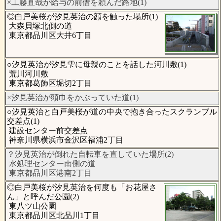
×工藤直哉が給与の前借を頼んだ路地(1)
◎白戸美桜が汐見英治の顔を触った場所(1)
大森貝塚北側の道
東京都品川区大井6丁目
○汐見英治が汐見雫に母親のことを話した河川敷(1)
荒川河川敷
東京都葛飾区堀切2丁目
×汐見英治が頭巾をかぶっていた道(1)
○汐見英治と白戸美桜が道の中央で抱き合ったスクランブル
交差点(1)
建設センター前交差点
神奈川県横浜市金沢区福浦2丁目
？汐見英治が倒れた自転車を直していた場所(2)
水処理センター南側の道
東京都品川区港南2丁目
◎白戸美桜が汐見英治を何度も「お花屋さ
ん」と呼んだ公園(2)
東八ツ山公園
東京都品川区北品川1丁目