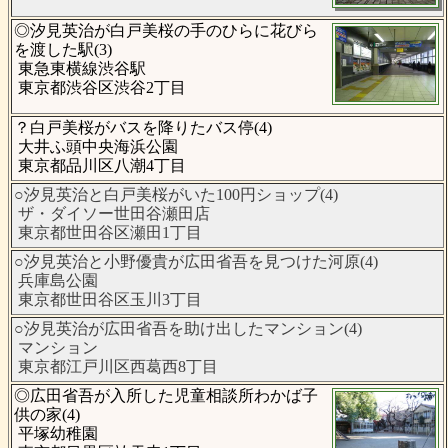
◎汐見英治が白戸美桜の手のひらに花びら
を渡した駅(3)
東急東横線渋谷駅
東京都渋谷区渋谷2丁目
？白戸美桜がバスを降りたバス停(4)
大井ふ頭中央海浜公園
東京都品川区八潮4丁目
○汐見英治と白戸美桜がいた100円ショップ(4)
ザ・ダイソー世田谷瀬田店
東京都世田谷区瀬田1丁目
○汐見英治と小野優貴が広田省吾を見つけた河原(4)
兵庫島公園
東京都世田谷区玉川3丁目
○汐見英治が広田省吾を助け出したマンション(4)
マンション
東京都江戸川区西葛西8丁目
◎広田省吾が入所した児童相談所わかば子
供の家(4)
平塚幼稚園