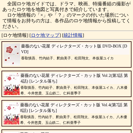
全国ロケ地ガイドでは、ドラマ、映画、特撮番組の撮影が
あったロケ地を地図と写真付きで紹介しています。
ロケ地情報の「×」や「？」のマークの付いた場所につい
て情報をお持ちの方は、各作品のロケ地情報から投稿してく
ださい。
[ロケ地情報]
[
ロケ地マップ
]
[
統計情報
]
薔薇のない花屋 ディレクターズ・カット版 DVD-BOX [D
VD]
香取慎吾、竹内結子、釈由美子、松田翔太、本仮屋ユイカ
薔薇のない花屋 ディレクターズ・カット版 Vol.2(第3話 第
4話) [レンタル落ち]
香取慎吾、竹内結子、釈由美子、松田翔太、本仮屋ユイカ、八木優
希、今井悠貴、玉山鉄二、仁科亜季子
薔薇のない花屋 ディレクターズ・カット版 Vol.4(第7話 第
8話) [レンタル落ち]
香取慎吾、竹内結子、釈由美子、松田翔太、本仮屋ユイカ、八木優
希、今井悠貴、玉山鉄二、仁科亜季子