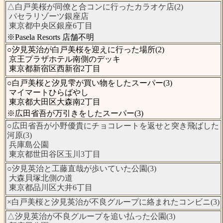
△白戸美桜が同僚と合コンに行ったカラオケ店(2)
パセラリゾーツ銀座店
東京都中央区銀座6丁目
※Pasela Resorts 店舗不明
○汐見英治が白戸美桜を迎えに行った場所(2)
京王プラザホテル南側のデッキ
東京都新宿区西新宿2丁目
○白戸美桜と汐見雫が買い物をしたスーパー(3)
マイマートひらばやし
東京都大田区大森南2丁目
※広田省吾が万引きをしたスーパー(3)
○広田省吾が小野優貴にチョコレートを返せと突き飛ばした
河原(3)
兵庫島公園
東京都世田谷区玉川3丁目
○汐見英治と工藤直哉が歩いていた公園(3)
大森貝塚北側の道
東京都品川区大井6丁目
×白戸美桜と汐見英治が不良グループに絡まれたコンビニ(3)
△汐見英治が不良グループを追い払った公園(3)