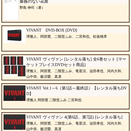
薔薇のない花屋
野島 伸司（著）
VIVANT DVD-BOX [DVD]
堺雅人、阿部寛、二階堂ふみ、二宮和也、松坂桃李
VIVANT ヴィヴァン [レンタル落ち] 全6巻セット [マー
ケットプレイスDVDセット商品]
堺雅人、阿部寛、二階堂ふみ、竜星涼、迫田孝也、河内大和、
山中崇、飯沼愛、真凛
VIVANT Vol.1～6（第1話～最終話）【レンタル落ちDV
D】
堺雅人 阿部寛 二階堂ふみ 二宮和也
VIVANT ヴィヴァン 4(第6話、第7話) [レンタル落ち]
堺雅人、阿部寛、二階堂ふみ、竜星涼、迫田孝也、河内大和、
山中崇、飯沼愛、真凛