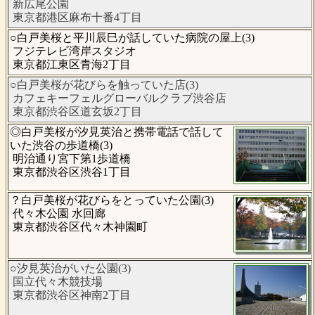
新広尾公園
東京都港区麻布十番4丁目
○白戸美桜と平川辰巳が話していた病院の屋上(3)
フジテレビ湾岸スタジオ
東京都江東区青海2丁目
○白戸美桜が花びらを触っていた店(3)
カフェキーフェルグローバルクラブ渋谷店
東京都渋谷区道玄坂2丁目
◎白戸美桜が汐見英治と携帯電話で話して
いた渋谷の歩道橋(3)
明治通り宮下第1歩道橋
東京都渋谷区渋谷1丁目
？白戸美桜が花びらをとっていた公園(3)
代々木公園 水回廊
東京都渋谷区代々木神園町
○汐見英治がいた公園(3)
国立代々木競技場
東京都渋谷区神南2丁目