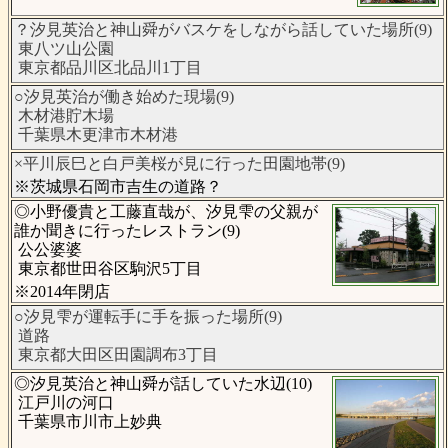
？汐見英治と神山舜がバスケをしながら話していた場所(9)
東八ツ山公園
東京都品川区北品川1丁目
○汐見英治が働き始めた現場(9)
木材港貯木場
千葉県木更津市木材港
×平川辰巳と白戸美桜が見に行った田園地帯(9)
※茨城県石岡市吉生の道路？
◎小野優貴と工藤直哉が、汐見雫の父親が
誰か聞きに行ったレストラン(9)
公公婆婆
東京都世田谷区駒沢5丁目
※2014年閉店
○汐見雫が運転手に手を振った場所(9)
道路
東京都大田区田園調布3丁目
◎汐見英治と神山舜が話していた水辺(10)
江戸川の河口
千葉県市川市上妙典