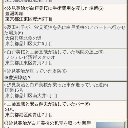
○汐見英治が白戸美桜に手術費用を渡した場所(5)
豊洲埠頭
東京都江東区豊洲6丁目
○菱田桂子が、汐見英治を先に白戸美桜のアパートへ行かせ
た場所(6)
大森貝塚北側の道
東京都品川区大井6丁目
○白戸美桜と工藤直哉が話していた病院の屋上(6)
フジテレビ湾岸スタジオ
東京都江東区青海2丁目
×汐見英治が座っていた堤防(6)
※豊洲埠頭？
○汐見英治と白戸美桜が乗った車が走っていた道(6)
国道15号
東京都品川区南大井2丁目
○工藤直哉と安西輝夫が話していたバー(6)
SUU
東京都港区南青山7丁目
◎汐見英治が白戸美桜の包帯を取った海岸