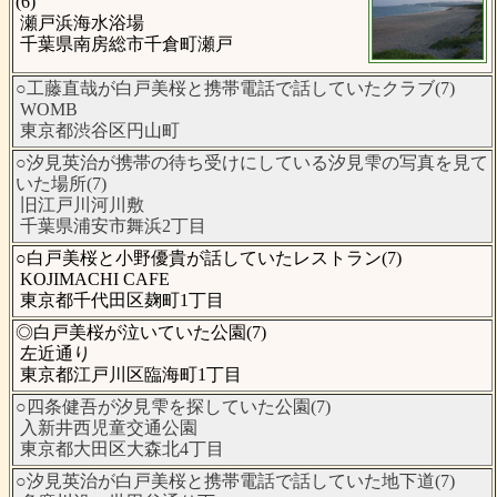
(6)
瀬戸浜海水浴場
千葉県南房総市千倉町瀬戸
○工藤直哉が白戸美桜と携帯電話で話していたクラブ(7)
WOMB
東京都渋谷区円山町
○汐見英治が携帯の待ち受けにしている汐見雫の写真を見て
いた場所(7)
旧江戸川河川敷
千葉県浦安市舞浜2丁目
○白戸美桜と小野優貴が話していたレストラン(7)
KOJIMACHI CAFE
東京都千代田区麹町1丁目
◎白戸美桜が泣いていた公園(7)
左近通り
東京都江戸川区臨海町1丁目
○四条健吾が汐見雫を探していた公園(7)
入新井西児童交通公園
東京都大田区大森北4丁目
○汐見英治が白戸美桜と携帯電話で話していた地下道(7)