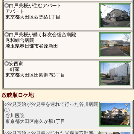
◎白戸美桜が住むアパート
アパート
東京都大田区西馬込1丁目
◎白戸美桜が働く柊友会総合病院
秀和綜合病院
埼玉県春日部市谷原新田
◎安西家
一軒家
東京都大田区田園調布3丁目
放映順ロケ地
○汐見英治が汐見雫を連れて行った谷川病院
(1)
谷川医院
東京都大田区南久が原1丁目
○汐見英治と汐見雫が訪れた米森屋不動産(1)