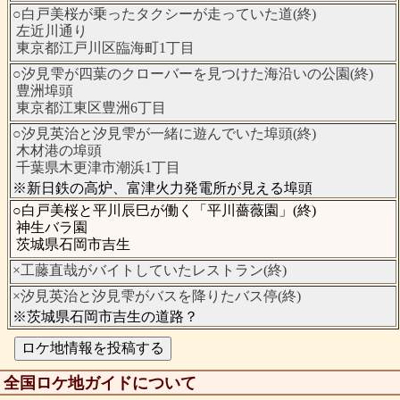
○白戸美桜が乗ったタクシーが走っていた道(終)
左近川通り
東京都江戸川区臨海町1丁目
○汐見雫が四葉のクローバーを見つけた海沿いの公園(終)
豊洲埠頭
東京都江東区豊洲6丁目
○汐見英治と汐見雫が一緒に遊んでいた埠頭(終)
木材港の埠頭
千葉県木更津市潮浜1丁目
※新日鉄の高炉、富津火力発電所が見える埠頭
○白戸美桜と平川辰巳が働く「平川薔薇園」(終)
神生バラ園
茨城県石岡市吉生
×工藤直哉がバイトしていたレストラン(終)
×汐見英治と汐見雫がバスを降りたバス停(終)
※茨城県石岡市吉生の道路？
全国ロケ地ガイドについて