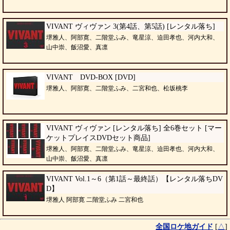
VIVANT ヴィヴァン 3(第4話、第5話) [レンタル落ち]
堺雅人、阿部寛、二階堂ふみ、竜星涼、迫田孝也、河内大和、
山中崇、飯沼愛、真凛
VIVANT DVD-BOX [DVD]
堺雅人、阿部寛、二階堂ふみ、二宮和也、松坂桃李
VIVANT ヴィヴァン [レンタル落ち] 全6巻セット [マー
ケットプレイスDVDセット商品]
堺雅人、阿部寛、二階堂ふみ、竜星涼、迫田孝也、河内大和、
山中崇、飯沼愛、真凛
VIVANT Vol.1～6（第1話～最終話）【レンタル落ちDV
D】
堺雅人 阿部寛 二階堂ふみ 二宮和也
全国ロケ地ガイド
[
△
]