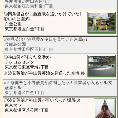
多摩川沿い世田谷通り下
東京都狛江市東和泉4丁目
◎四条健吾が工藤直哉を追いかけていた川
沿いの公園(8)
白金公園
東京都港区白金3丁目
○汐見英治と汐見雫が夕日を見ていた河原(8)
兵庫島公園
東京都世田谷区玉川3丁目
◎神山舜が降りた空港(8)
テレコムセンター
東京都江東区青海2丁目
※汐見英治が神山舜英治を見送った空港(終)
○四条健吾と小野優貴が訪問したヤミ金業者が入るビル(8)
萩原ビル
東京都港区白金1丁目
◎汐見英治と神山舜が誓い合った場所(8)
東京タワー
東京都港区芝公園4丁目