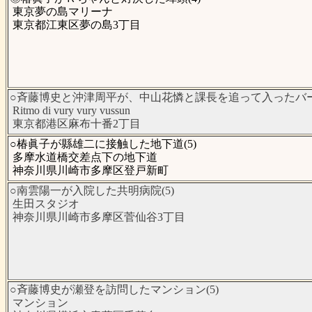
東京夢の島マリーナ
東京都江東区夢の島3丁目
○斉藤博史と沖津周平が、中山花憐と課長を追って入ったバー(
Ritmo di vury vury vussun
東京都港区麻布十番2丁目
○椿眞子が縣雄二に接触した地下道(5)
多摩水道橋交差点下の地下道
神奈川県川崎市多摩区登戸新町
○南雲陽一が入院した共明病院(5)
生田スタジオ
神奈川県川崎市多摩区菅仙谷3丁目
○斉藤博史が瀬登を訪問したマンション(5)
マンション