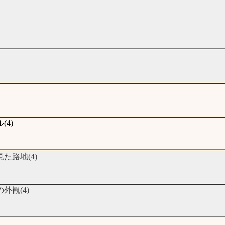
4)
路地(4)
観(4)