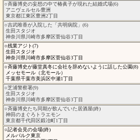
○斉藤博史の妄想の中で椿眞子が現れた結婚式場(6)
アニヴェルセル豊洲
東京都江東区豊洲2丁目
○吉武唯香が入院した「共明病院」(6)
生田スタジオ
神奈川県川崎市多摩区菅仙谷3丁目
○残業アジト(7)
生田スタジオ
神奈川県川崎市多摩区菅仙谷3丁目
○斉藤博史が藤堂真冬に会社を辞めないように話した公園(8)
メッセモール（北モール）
千葉県千葉市美浜区中瀬1丁目
○芝浦警察署(9)
生田スタジオ
神奈川県川崎市多摩区菅仙谷3丁目
○斉藤博史たち同期が飲んでいた居酒屋(終)
神田のまぐろトラエモン
東京都千代田区鍛冶町1丁目
○記者会見の会場(終)
メルパルク東京