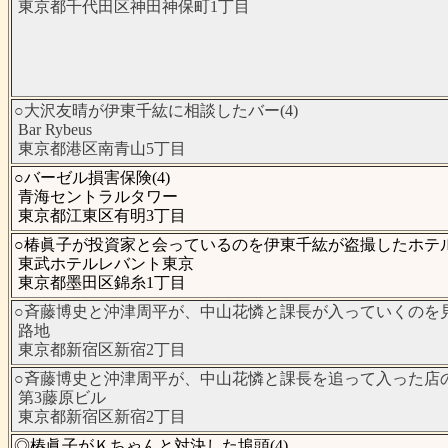
東京都千代田区神田神保町1丁目
○大沢友晴が伊東千紘に相談したバー(4)
Bar Rybeus
東京都港区南青山5丁目
○バーゼル損害保険(4)
青海セントラルタワー
東京都江東区有明3丁目
○椿眞子が投資家と会っているのを伊東千紘が盗撮したホテル(
東武ホテルレバント東京
東京都墨田区錦糸1丁目
○斉藤博史と沖津周平が、中山花憐と課長が入っていくのを見た
路地
東京都新宿区新宿2丁目
○斉藤博史と沖津周平が、中山花憐と課長を追って入った店の外
第3藤原ビル
東京都新宿区新宿2丁目
◎椿眞子がＫちゃんと対決した埠頭(4)