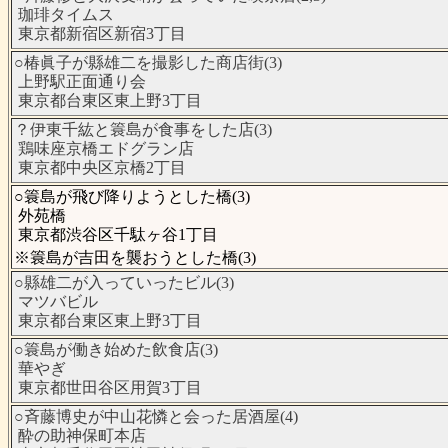
珈琲タイムス
東京都新宿区新宿3丁目
○椿眞子が縣雄二を撮影した商店街(3)
上野駅正面通り会
東京都台東区東上野3丁目
？伊東千紘と簑島が食事をした店(3)
鶏味座京橋エドグラン店
東京都中央区京橋2丁目
○簑島が飛び降りようとした橋(3)
外苑橋
東京都渋谷区千駄ヶ谷1丁目
※簑島が吉田を襲おうとした橋(3)
○縣雄二が入っていったビル(3)
マツバビル
東京都台東区東上野3丁目
○簑島が働き始めた飲食店(3)
華やぎ
東京都世田谷区用賀3丁目
○斉藤博史が中山花憐と会った居酒屋(4)
酔の助神保町本店