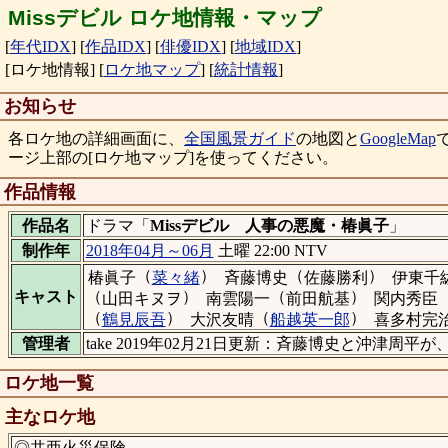
Missデビル ロケ地情報・マップ
[
年代IDX
]
[
作品IDX
]
[
俳優IDX
]
[
地域IDX
]
[ロケ地情報]
[
ロケ地マップ
]
[
統計情報
]
お知らせ
各ロケ地の詳細画面に、
全国風景ガイド
の地図と
GoogleMap
ージ上部の[ロケ地マップ]を使ってください。
作品情報
作品名
ドラマ「
Missデビル 人事の悪魔・椿眞子
」
制作年
2018年04月～06月
土曜 22:00 NTV
（
）
（
）
椿眞子
菜々緒
斉藤博史
佐藤勝利
伊東千
（
）
（
）
キャスト
山田キヌヲ
南雲陽一
前田航基
関内秀臣
（
）
（
）
鶴見辰吾
大沢友晴
船越英一郎
喜多村完
管理者
take 2019年02月21日更新：斉藤博史と沖津
ロケ地一覧
主なロケ地
◎共亜火災保険