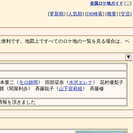
全国ロケ地ガイド
[
▽
]
[
更新順
]
[
人気順
]
[
DB検索
]
[
概要
]
[
交流
]
に便利です。地図上ですべてのロケ地の一覧を見る場合は、ペ
▼
（
）
（
）
本要二
モロ師岡
田部栞奈
水沢エレナ
花村優梨子
（
）
（
）
茜
関屋利歩
斉藤聡子
山下容莉枝
斉藤修
の情報を頂きました