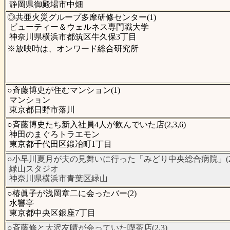
静岡県御殿場市中畑
◎共亜火災グループ多摩研修センター(1)
ビューティー＆ウェルネス専門職大学
神奈川県横浜市都筑区牛久保3丁目
※放映時は、オンワード総合研究所
○斉藤博史が住むマンション(1)
マンション
東京都日野市落川
○斉藤博史たち新入社員4人が飲んでいた店(2,3,6)
神田のまぐろトラエモン
東京都千代田区鍛冶町1丁目
○小早川夏月が夫の見舞いに行った「みどり中央総合病院」(2
緑山スタジオ
神奈川県横浜市青葉区緑山
○椿眞子が浅岡章二に会ったバー(2)
水響亭
東京都中央区銀座7丁目
○斉藤修と大沢友晴が会っていた喫茶店(2,3)