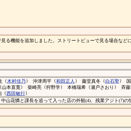
で見る機能を追加しました。ストリートビューで見る場合など
（
）
（
）
（
）
紘
木村佳乃
沖津周平
和田正人
藤堂真冬
白石聖
国
（
）
（
）
（
）
山本直寛
柴崎亮
狩野学
本橋瑞希
瀬戸さおり
斉藤
（
）
治
西田敏行
周平が、中山花憐と課長を追って入った店の外観(4)、残業アジト(7)