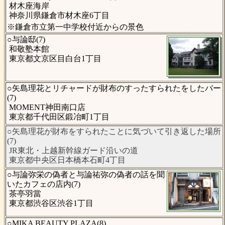
材木座海岸
神奈川県鎌倉市材木座6丁目
※鎌倉市立第一中学校付近からの景色
○与論邸(7)
和敬塾本館
東京都文京区目白台1丁目
○矢島理花とリチャードが財布のすったすられたをしたバー
(7)
MOMENT神田南口店
東京都千代田区鍛冶町1丁目
○矢島理花が財布をすられたことに気づいて引き返した場所
(7)
JR東北・上越新幹線ガード沿いの道
東京都中央区日本橋本石町4丁目
○与論弥栄の偽者と与論祐弥の偽者の話を聞
いたカフェの店内(7)
茶亭羽當
東京都渋谷区渋谷1丁目
○MIKA BEAUTY PLAZA(8)