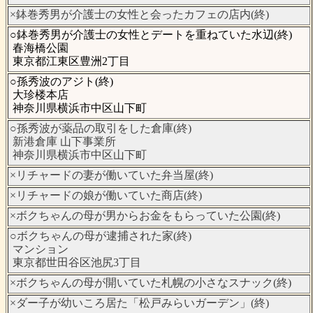
×鉢巻秀男が介護士の女性と会ったカフェの店内(終)
○鉢巻秀男が介護士の女性とデートを重ねていた水辺(終)
春海橋公園
東京都江東区豊洲2丁目
○孫秀波のアジト(終)
大珍楼本店
神奈川県横浜市中区山下町
○孫秀波が薬品の取引をした倉庫(終)
新港倉庫 山下事業所
神奈川県横浜市中区山下町
×リチャードの妻が働いていた弁当屋(終)
×リチャードの娘が働いていた商店(終)
×ボクちゃんの母が男からお金をもらっていた公園(終)
○ボクちゃんの母が逮捕された家(終)
マンション
東京都世田谷区池尻3丁目
×ボクちゃんの母が開いていた札幌の小さなスナック(終)
×ダー子が幼いころ居た「松戸みらいガーデン」(終)