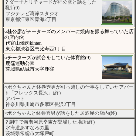
？ダー子とリチャードが桂公彦と話をした
場所(9)
フジテレビ湾岸スタジオ
東京都江東区青海2丁目
○桂公彦がチーターズのメンバーに焼肉を振る舞っていた店
の店内(9)
代官山焼肉kintan
東京都渋谷区恵比寿西1丁目
○チーターズが試合をしていた体育館(9)
鹿窪運動公園
茨城県結城市大字鹿窪
○ボクちゃんと鉢巻秀男が引っ越しの仕事をしていたアパー
ト「フレックス長沢」(終)
アパート
神奈川県川崎市多摩区長沢2丁目
×ボクちゃんと鉢巻秀男が話をした居酒屋の店内(終)
？劇中で海老河原幸吉が登場した場所(終)
水海道あすなろの里
茨城県常総市大塚戸町