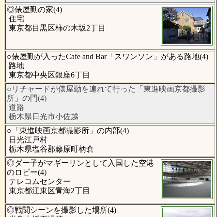
◎俵屋勤の家(4)
住宅
東京都目黒区柿の木坂2丁目
○俵屋勤が入ったCafe and Bar「スワンソン」がある路地(4)
路地
東京都中央区銀座6丁目
○リチャードが俵屋勤を連れて行った「東進映画京都撮影
所」の門(4)
道路
栃木県日光市小佐越
○「東進映画京都撮影所」の内部(4)
日光江戸村
栃木県塩谷郡藤原町柄倉
◎ダー子がマギーリンとして入国した空港
のロビー(4)
テレコムセンター
東京都江東区青海2丁目
◎戦闘シーンを撮影した場所(4)