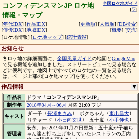
全国ロケ地ガイド
コンフィデンスマンJP ロケ地
[
▽
]
情報・マップ
[
年代IDX
]
[
作品IDX
]
[
更新順
]
[
人気順
]
[
DB検索
]
[
俳優IDX
]
[
地域IDX
]
[
概要
]
[
交流
]
[ロケ地情報]
[
ロケ地マップ
]
[
統計情報
]
お知らせ
各ロケ地の詳細画面に、
全国風景ガイド
の地図と
GoogleMap
で見る機能を追加しました。ストリートビューで見る場合な
どに便利です。地図上ですべてのロケ地の一覧を見る場合
は、ページ上部の[ロケ地マップ]を使ってください。
作品情報
▼
作品名
ドラマ「
コンフィデンスマンJP
」
制作年
2018年04月～06月
月曜 21:00 フジ
（
）
（
）
ダー子
長澤まさみ
ボクちゃん
東出昌大
キャスト
（
）
（
）
リチャード
小日向文世
五十嵐
小手伸也
安永、joe 2019年01月27日更新：五十嵐が子猫ち
管理者
ゃん達と打ち上げをしていたレストランの店内