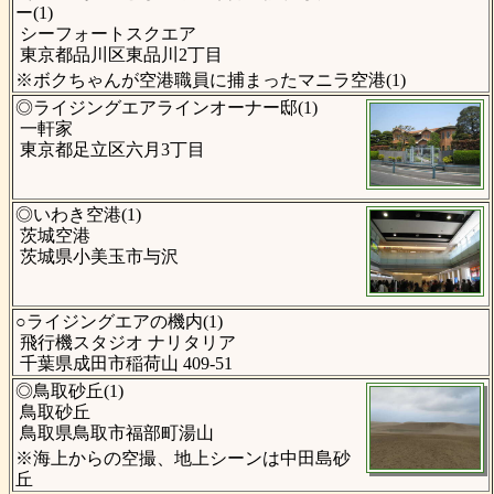
ー(1)
シーフォートスクエア
東京都品川区東品川2丁目
※ボクちゃんが空港職員に捕まったマニラ空港(1)
◎ライジングエアラインオーナー邸(1)
一軒家
東京都足立区六月3丁目
◎いわき空港(1)
茨城空港
茨城県小美玉市与沢
○ライジングエアの機内(1)
飛行機スタジオ ナリタリア
千葉県成田市稲荷山 409-51
◎鳥取砂丘(1)
鳥取砂丘
鳥取県鳥取市福部町湯山
※海上からの空撮、地上シーンは中田島砂
丘