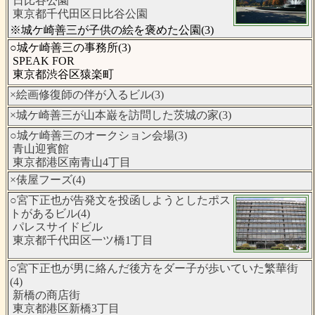
日比谷公園
東京都千代田区日比谷公園
※城ケ崎善三が子供の絵を褒めた公園(3)
○城ケ崎善三の事務所(3)
SPEAK FOR
東京都渋谷区猿楽町
×絵画修復師の伴が入るビル(3)
×城ケ崎善三が山本巌を訪問した茨城の家(3)
○城ケ崎善三のオークション会場(3)
青山迎賓館
東京都港区南青山4丁目
×俵屋フーズ(4)
○宮下正也が告発文を投函しようとしたポス
トがあるビル(4)
パレスサイドビル
東京都千代田区一ツ橋1丁目
○宮下正也が男に絡んだ後方をダー子が歩いていた繁華街
(4)
新橋の商店街
東京都港区新橋3丁目