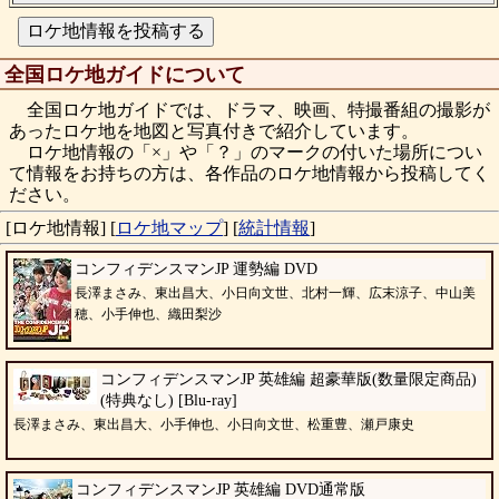
全国ロケ地ガイドについて
全国ロケ地ガイドでは、ドラマ、映画、特撮番組の撮影が
あったロケ地を地図と写真付きで紹介しています。
ロケ地情報の「×」や「？」のマークの付いた場所につい
て情報をお持ちの方は、各作品のロケ地情報から投稿してく
ださい。
[ロケ地情報]
[
ロケ地マップ
]
[
統計情報
]
コンフィデンスマンJP 運勢編 DVD
長澤まさみ、東出昌大、小日向文世、北村一輝、広末涼子、中山美
穂、小手伸也、織田梨沙
コンフィデンスマンJP 英雄編 超豪華版(数量限定商品)
(特典なし) [Blu-ray]
長澤まさみ、東出昌大、小手伸也、小日向文世、松重豊、瀬戸康史
コンフィデンスマンJP 英雄編 DVD通常版