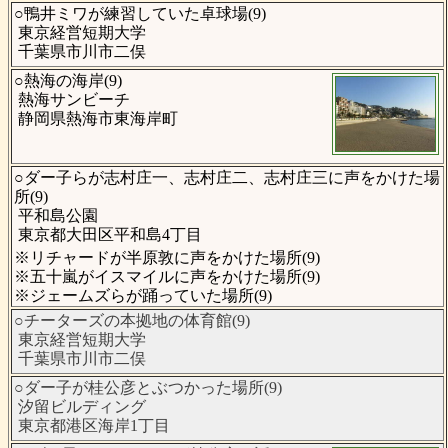
○鴨井ミワが練習していた卓球場(9)
東京経営短期大学
千葉県市川市二俣
○熱海の海岸(9)
熱海サンビーチ
静岡県熱海市東海岸町
○ダー子らが志村庄一、志村庄二、志村庄三に声をかけた場
所(9)
平和島公園
東京都大田区平和島4丁目
※リチャードが半原敦に声をかけた場所(9)
※五十嵐がイスマイルに声をかけた場所(9)
※ジェームズらが踊っていた場所(9)
○チーターズの本拠地の体育館(9)
東京経営短期大学
千葉県市川市二俣
○ダー子が桂公彦とぶつかった場所(9)
汐留ビルディング
東京都港区海岸1丁目