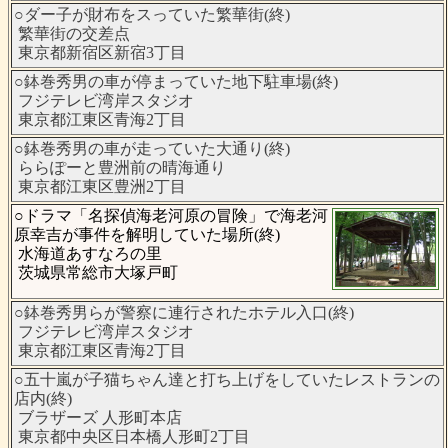
○ダー子が財布をスっていた繁華街(終)
繁華街の交差点
東京都新宿区新宿3丁目
○鉢巻秀男の車が停まっていた地下駐車場(終)
フジテレビ湾岸スタジオ
東京都江東区青海2丁目
○鉢巻秀男の車が走っていた大通り(終)
ららぽーと豊洲前の晴海通り
東京都江東区豊洲2丁目
○ドラマ「名探偵海老河原の冒険」で海老河
原幸吉が事件を解明していた場所(終)
水海道あすなろの里
茨城県常総市大塚戸町
○鉢巻秀男らが警察に連行されたホテル入口(終)
フジテレビ湾岸スタジオ
東京都江東区青海2丁目
○五十嵐が子猫ちゃん達と打ち上げをしていたレストランの
店内(終)
ブラザーズ 人形町本店
東京都中央区日本橋人形町2丁目