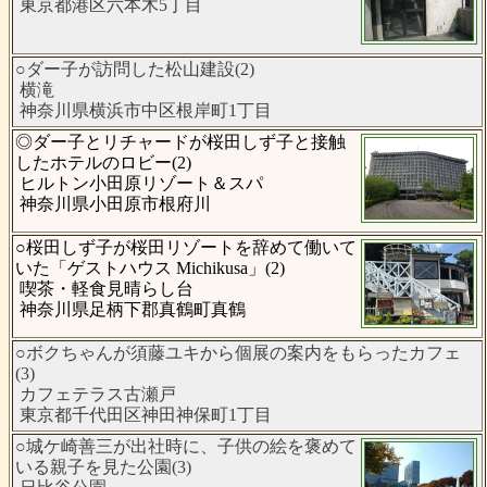
東京都港区六本木5丁目
○ダー子が訪問した松山建設(2)
横滝
神奈川県横浜市中区根岸町1丁目
◎ダー子とリチャードが桜田しず子と接触
したホテルのロビー(2)
ヒルトン小田原リゾート＆スパ
神奈川県小田原市根府川
○桜田しず子が桜田リゾートを辞めて働いて
いた「ゲストハウス Michikusa」(2)
喫茶・軽食見晴らし台
神奈川県足柄下郡真鶴町真鶴
○ボクちゃんが須藤ユキから個展の案内をもらったカフェ
(3)
カフェテラス古瀬戸
東京都千代田区神田神保町1丁目
○城ケ崎善三が出社時に、子供の絵を褒めて
いる親子を見た公園(3)