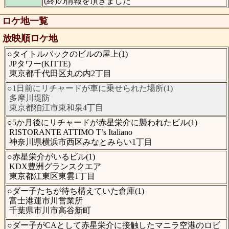
(終)の情報を頂きました
ロケ地一覧
放映順ロケ地
○タイトルバックのビルの屋上(1)
JPタワー(KITTE)
東京都千代田区丸の内2丁目
○1日前にリチャードが車に乗せられた場所(1)
多摩川堤防
東京都狛江市東和泉4丁目
○5か月後にリチャードが赤星栄介に襲われたビル(1)
RISTORANTE ATTIMO T’s Italiano
神奈川県横浜市西区みなとみらい1丁目
○赤星栄介がいるビル(1)
KDX豊洲グランスクエア
東京都江東区東雲1丁目
○ダー子たちが待ち構えていた倉庫(1)
富士港運市川営業所
千葉県市川市高谷新町
○ダー子がCAとして赤星栄介に接触したマニラ空港のロビ