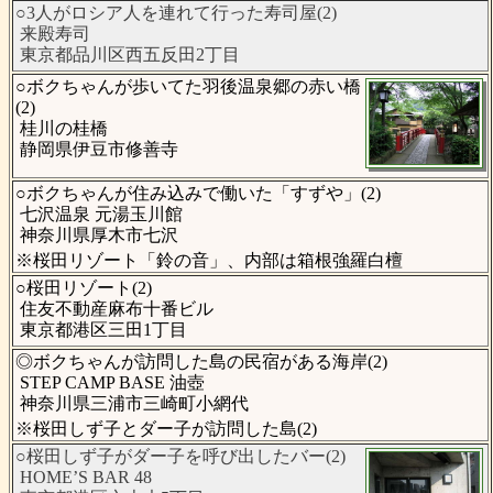
○3人がロシア人を連れて行った寿司屋(2)
来殿寿司
東京都品川区西五反田2丁目
○ボクちゃんが歩いてた羽後温泉郷の赤い橋
(2)
桂川の桂橋
静岡県伊豆市修善寺
○ボクちゃんが住み込みで働いた「すずや」(2)
七沢温泉 元湯玉川館
神奈川県厚木市七沢
※桜田リゾート「鈴の音」、内部は箱根強羅白檀
○桜田リゾート(2)
住友不動産麻布十番ビル
東京都港区三田1丁目
◎ボクちゃんが訪問した島の民宿がある海岸(2)
STEP CAMP BASE 油壺
神奈川県三浦市三崎町小網代
※桜田しず子とダー子が訪問した島(2)
○桜田しず子がダー子を呼び出したバー(2)
HOME’S BAR 48