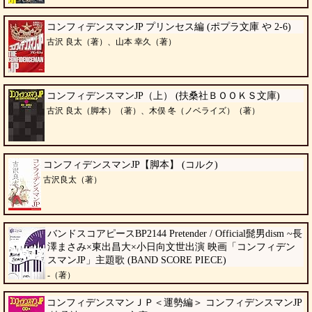
コンフィデンスマンJP プリンセス編 (ポプラ文庫 や 2-6)
古沢 良太（著）、山本 幸久（著）
コンフィデンスマンJP（上） (扶桑社ＢＯＯＫＳ文庫)
古沢 良太（脚本）（著）、木俣 冬（ノベライズ）（著）
コンフィデンスマンJP【脚本】 (コルク)
古沢良太（著）
バンドスコアピースBP2144 Pretender / Official髭男dism ~長
澤まさみ×東出昌大×小日向文世出演 映画「コンフィデン
スマンJP」主題歌 (BAND SCORE PIECE)
-（著）
コンフィデンスマンＪＰ＜運勢編＞ コンフィデンスマンJP