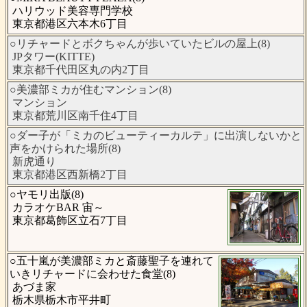
ハリウッド美容専門学校
東京都港区六本木6丁目
○リチャードとボクちゃんが歩いていたビルの屋上(8)
JPタワー(KITTE)
東京都千代田区丸の内2丁目
○美濃部ミカが住むマンション(8)
マンション
東京都荒川区南千住4丁目
○ダー子が「ミカのビューティーカルテ」に出演しないかと
声をかけられた場所(8)
新虎通り
東京都港区西新橋2丁目
○ヤモリ出版(8)
カラオケBAR 宙～
東京都葛飾区立石7丁目
○五十嵐が美濃部ミカと斎藤聖子を連れて
いきリチャードに会わせた食堂(8)
あづま家
栃木県栃木市平井町