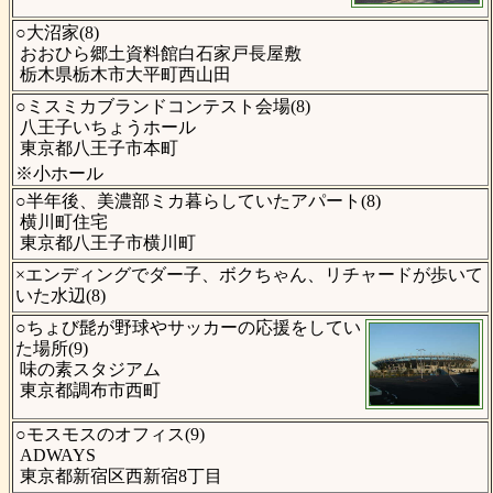
○大沼家(8)
おおひら郷土資料館白石家戸長屋敷
栃木県栃木市大平町西山田
○ミスミカブランドコンテスト会場(8)
八王子いちょうホール
東京都八王子市本町
※小ホール
○半年後、美濃部ミカ暮らしていたアパート(8)
横川町住宅
東京都八王子市横川町
×エンディングでダー子、ボクちゃん、リチャードが歩いて
いた水辺(8)
○ちょび髭が野球やサッカーの応援をしてい
た場所(9)
味の素スタジアム
東京都調布市西町
○モスモスのオフィス(9)
ADWAYS
東京都新宿区西新宿8丁目