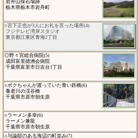
岩舟山採石場跡
栃木県栃木市岩舟町
○宮下正也が3人にお礼を言った場所(4)
フジテレビ湾岸スタジオ
東京都江東区青海2丁目
◎野々宮総合病院(5)
成田富里徳洲会病院
千葉県富里市日吉台1丁目
○ボクちゃんが渡っていた青い鉄橋(6)
養老川の渓谷橋
千葉県市原市朝生原
○ラーメン多幸(6)
ラーメン兼龍
千葉県市原市朝生原
○与論邸のある海辺の町並み(7)