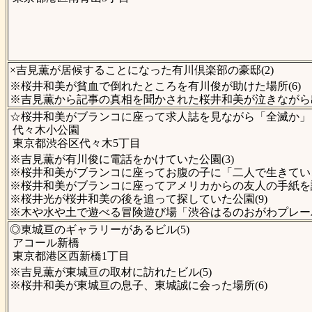
×吉見薫が居候することになった有川倶楽部の豪邸(2)
※桜井和美が貧血で倒れたところを有川俊が助けた場所(6)
※吉見薫から記事の真相を聞かされた桜井和美が泣きながら出
☆桜井和美がブランコに座って求人誌を見ながら「全滅か」と
代々木小公園
東京都渋谷区代々木5丁目
※吉見薫が有川俊に電話をかけていた公園(3)
※桜井和美がブランコに座ってお腹の子に「二人で生きていこ
※桜井和美がブランコに座ってアメリカからの友人の手紙を読
※桜井光が桜井和美の後を追って探していた公園(9)
※木や水や土で遊べる冒険遊び場「渋谷はるのおがわプレー
◎東城亘のギャラリーがあるビル(5)
アコール新橋
東京都港区西新橋1丁目
※吉見薫が東城亘の取材に訪れたビル(5)
※桜井和美が東城亘の息子、東城誠に会った場所(6)