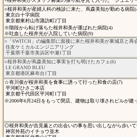
×桜井和美がスタッフ募集の張り紙を見て入った「ジュエリー工房Ra
○桜井和美が産婦人科の検診に来た、蔦森美知が勤める病院(4
東京白十字病院
東京都東村山市諏訪町2丁目
※階段から転げ落ちた桜井和美が運ばれた病院(4)
※吐血した桜井光が入院していた病院(9)
○「SWITCH」の編集部に面接に来た桜井和美が東城亘と再会
住友ケミカルエンジニアリング
千葉県千葉市美浜区中瀬1丁目
○桜井和美が蔦森美知に事実を打ち明けたカフェ(6)
LE GRAND BLEU
東京都港区麻布台1丁目
☆有川俊が桜井和美を食事に誘って行った和食の店(7)
平河町ひさご本店
東京都千代田区平河町1丁目
※2006年6月24日をもって閉店、建物は取り壊されビルが建
◎桜井和美が吉見薫との出会いの事を思い出しながら歩いてい
神宮外苑のイチョウ並木