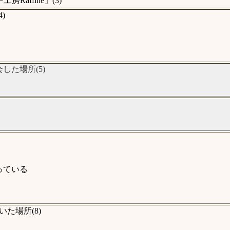
ffine」(3)
)
した場所(5)
っている
た場所(8)