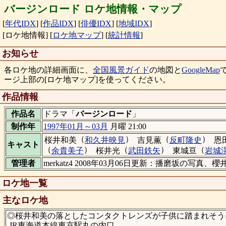
バージンロード ロケ地情報・マップ
[
年代IDX
]
[
作品IDX
]
[
俳優IDX
]
[
地域IDX
]
[ロケ地情報]
[
ロケ地マップ
]
[
統計情報
]
お知らせ
各ロケ地の詳細画面に、
全国風景ガイド
の地図と
GoogleMap
ージ上部の[ロケ地マップ]を使ってください。
作品情報
作品名
ドラマ「
バージンロード
」
制作年
1997年01月～03月
月曜 21:00
（
）
（
）
桜井和美
和久井映見
吉見薫
反町隆史
恩
キャスト
（
）
（
）
（
余貴美子
桜井光
武田鉄矢
東城亘
岩城
管理者
merkatz4 2008年03月06日更新：播磨坂の写真
ロケ地一覧
主なロケ地
◎桜井和美の落としたコンタクトレンズが子供に踏まれそうに
JR東海道本線東京駅丸の内口