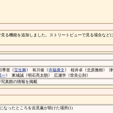
で見る機能を追加しました。ストリートビューで見る場合など
（
）
（
）
（
）
田季里
宝生舞
有川俊
寺脇康文
桜井卓
北原雅樹
津
）
（
）
（
）
滉一
東城誠
明石亮太朗
広瀬学
世良公則
、櫻井写真館の情報を掲載
なったところを吉見薫が助けた場所(1)