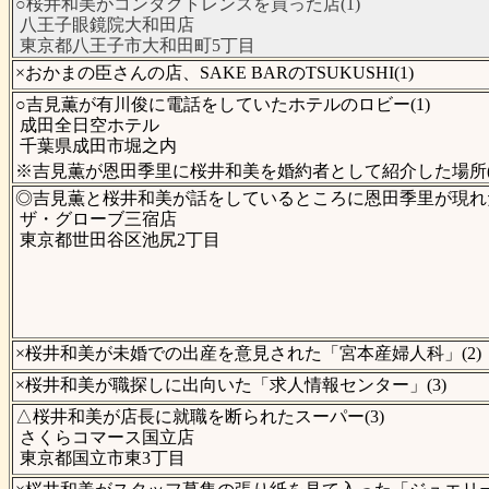
○桜井和美がコンタクトレンズを買った店(1)
八王子眼鏡院大和田店
東京都八王子市大和田町5丁目
×おかまの臣さんの店、SAKE BARのTSUKUSHI(1)
○吉見薫が有川俊に電話をしていたホテルのロビー(1)
成田全日空ホテル
千葉県成田市堀之内
※吉見薫が恩田季里に桜井和美を婚約者として紹介した場所(
◎吉見薫と桜井和美が話をしているところに恩田季里が現れた
ザ・グローブ三宿店
東京都世田谷区池尻2丁目
×桜井和美が未婚での出産を意見された「宮本産婦人科」(2)
×桜井和美が職探しに出向いた「求人情報センター」(3)
△桜井和美が店長に就職を断られたスーパー(3)
さくらコマース国立店
東京都国立市東3丁目