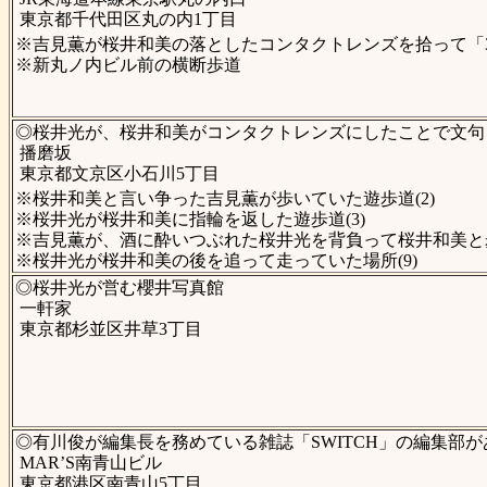
東京都千代田区丸の内1丁目
※吉見薫が桜井和美の落としたコンタクトレンズを拾って「3
※新丸ノ内ビル前の横断歩道
◎桜井光が、桜井和美がコンタクトレンズにしたことで文句を
播磨坂
東京都文京区小石川5丁目
※桜井和美と言い争った吉見薫が歩いていた遊歩道(2)
※桜井光が桜井和美に指輪を返した遊歩道(3)
※吉見薫が、酒に酔いつぶれた桜井光を背負って桜井和美と歩
※桜井光が桜井和美の後を追って走っていた場所(9)
◎桜井光が営む櫻井写真館
一軒家
東京都杉並区井草3丁目
◎有川俊が編集長を務めている雑誌「SWITCH」の編集部
MAR’S南青山ビル
東京都港区南青山5丁目