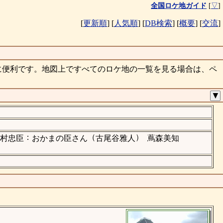
全国ロケ地ガイド
[
▽
]
[
更新順
]
[
人気順
]
[
DB検索
]
[
概要
]
[
交流
]
に便利です。地図上ですべてのロケ地の一覧を見る場合は、ペ
▼
：
（
）
村忠臣
おかまの臣さん
古尾谷雅人
蔦森美知