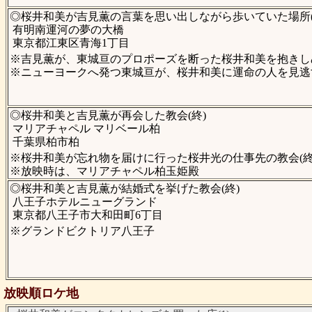
◎桜井和美が吉見薫の言葉を思い出しながら歩いていた場所(
有明南運河の夢の大橋
東京都江東区青海1丁目
※吉見薫が、東城亘のプロポーズを断った桜井和美を抱きしめ
※ニューヨークへ発つ東城亘が、桜井和美に運命の人を見逃す
◎桜井和美と吉見薫が再会した教会(終)
マリアチャペル マリベール柏
千葉県柏市柏
※桜井和美が忘れ物を届けに行った桜井光の仕事先の教会(終
※放映時は、マリアチャペル柏玉姫殿
◎桜井和美と吉見薫が結婚式を挙げた教会(終)
八王子ホテルニューグランド
東京都八王子市大和田町6丁目
※グランドビクトリア八王子
放映順ロケ地