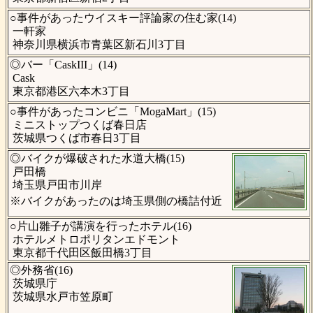
○事件があったウイスキー評論家の住む家(14)
一軒家
神奈川県横浜市青葉区新石川3丁目
◎バー「CaskIII」(14)
Cask
東京都港区六本木3丁目
○事件があったコンビニ「MogaMart」(15)
ミニストップつくば春日店
茨城県つくば市春日3丁目
◎バイクが爆破された水道大橋(15)
戸田橋
埼玉県戸田市川岸
※バイクがあったのは埼玉県側の橋詰付近
○片山雛子が講演を行ったホテル(16)
ホテルメトロポリタンエドモント
東京都千代田区飯田橋3丁目
◎外務省(16)
茨城県庁
茨城県水戸市笠原町