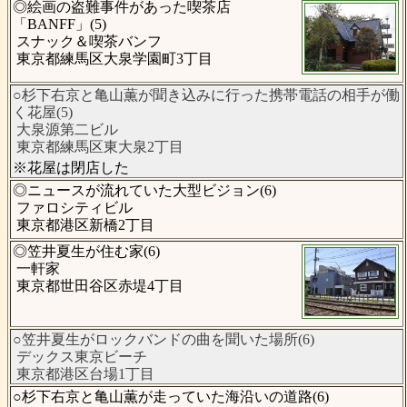
◎絵画の盗難事件があった喫茶店
「BANFF」(5)
スナック＆喫茶バンフ
東京都練馬区大泉学園町3丁目
○杉下右京と亀山薫が聞き込みに行った携帯電話の相手が働
く花屋(5)
大泉源第二ビル
東京都練馬区東大泉2丁目
※花屋は閉店した
◎ニュースが流れていた大型ビジョン(6)
ファロシティビル
東京都港区新橋2丁目
◎笠井夏生が住む家(6)
一軒家
東京都世田谷区赤堤4丁目
○笠井夏生がロックバンドの曲を聞いた場所(6)
デックス東京ビーチ
東京都港区台場1丁目
○杉下右京と亀山薫が走っていた海沿いの道路(6)