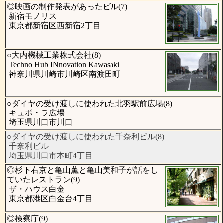
◎映画の制作発表があったビル(7)
新宿モノリス
東京都新宿区西新宿2丁目
○大内機械工業株式会社(8)
Techno Hub INnovation Kawasaki
神奈川県川崎市川崎区南渡田町
○ダイヤの受け渡しに使われた北羽駅前広場(8)
キュポ・ラ広場
埼玉県川口市川口
○ダイヤの受け渡しに使われた千奈利ビル(8)
千奈利ビル
埼玉県川口市本町4丁目
◎杉下右京と亀山薫と亀山美和子が話をし
ていたレストラン(9)
ザ・ハウス白金
東京都港区白金台4丁目
◎検察庁(9)