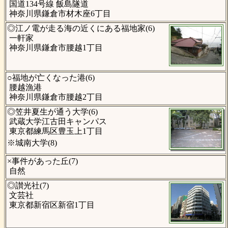
国道134号線 飯島隧道
神奈川県鎌倉市材木座6丁目
◎江ノ電が走る海の近くにある福地家(6)
一軒家
神奈川県鎌倉市腰越1丁目
○福地が亡くなった港(6)
腰越漁港
神奈川県鎌倉市腰越2丁目
◎笠井夏生が通う大学(6)
武蔵大学江古田キャンパス
東京都練馬区豊玉上1丁目
※城南大学(8)
×事件があった丘(7)
自然
◎讃光社(7)
文芸社
東京都新宿区新宿1丁目