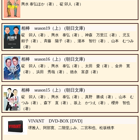
輿水 泰弘ほか（著）、碇 卯人（著）
相棒 season19（上） (朝日文庫)
碇 卯人（著）、輿水 泰弘（著）、神森 万里江（著）、児玉
頼子（著）、斉藤 陽子（著）、瀧本 智行（著）、山本 むつみ
（著）
相棒 season16（上） (朝日文庫)
碇 卯人（著）、輿水 泰弘（著）、太田 愛（著）、金井 寛
（著）、浜田 秀哉（著）、徳永 富彦（著）
相棒 season15（上） (朝日文庫)
碇 卯人（著）、輿水 泰弘（著）、真野 勝成（著）、山本 む
つみ（著）、森下 直（著）、坂上 かつえ（著）、櫻井 智也
（著）
VIVANT DVD-BOX [DVD]
堺雅人、阿部寛、二階堂ふみ、二宮和也、松坂桃李