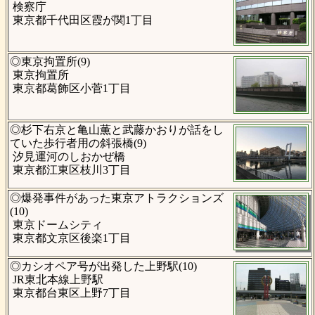
検察庁
東京都千代田区霞が関1丁目
◎東京拘置所(9)
東京拘置所
東京都葛飾区小菅1丁目
◎杉下右京と亀山薫と武藤かおりが話をし
ていた歩行者用の斜張橋(9)
汐見運河のしおかぜ橋
東京都江東区枝川3丁目
◎爆発事件があった東京アトラクションズ
(10)
東京ドームシティ
東京都文京区後楽1丁目
◎カシオペア号が出発した上野駅(10)
JR東北本線上野駅
東京都台東区上野7丁目