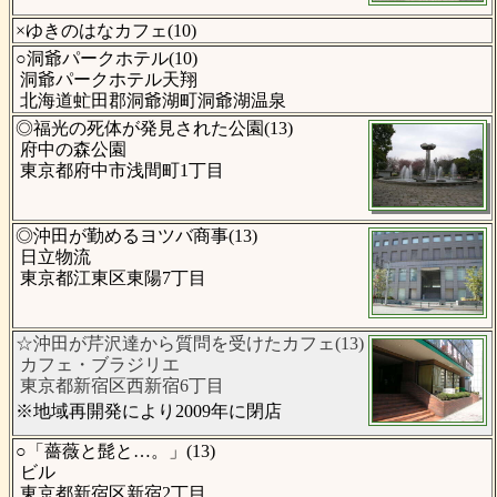
×ゆきのはなカフェ(10)
○洞爺パークホテル(10)
洞爺パークホテル天翔
北海道虻田郡洞爺湖町洞爺湖温泉
◎福光の死体が発見された公園(13)
府中の森公園
東京都府中市浅間町1丁目
◎沖田が勤めるヨツバ商事(13)
日立物流
東京都江東区東陽7丁目
☆沖田が芹沢達から質問を受けたカフェ(13)
カフェ・ブラジリエ
東京都新宿区西新宿6丁目
※地域再開発により2009年に閉店
○「薔薇と髭と…。」(13)
ビル
東京都新宿区新宿2丁目