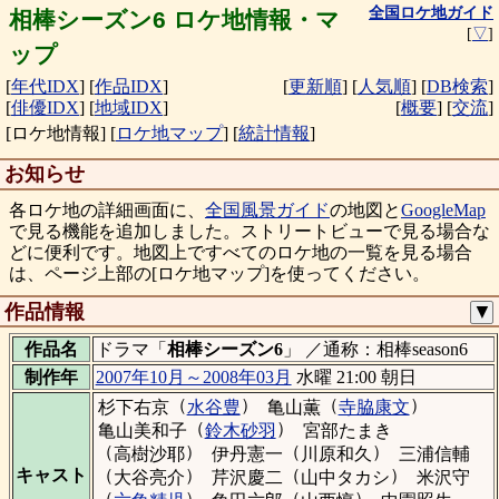
全国ロケ地ガイド
相棒シーズン6 ロケ地情報・マ
[
▽
]
ップ
[
年代IDX
]
[
作品IDX
]
[
更新順
]
[
人気順
]
[
DB検索
]
[
俳優IDX
]
[
地域IDX
]
[
概要
]
[
交流
]
[ロケ地情報]
[
ロケ地マップ
]
[
統計情報
]
お知らせ
各ロケ地の詳細画面に、
全国風景ガイド
の地図と
GoogleMap
で見る機能を追加しました。ストリートビューで見る場合な
どに便利です。地図上ですべてのロケ地の一覧を見る場合
は、ページ上部の[ロケ地マップ]を使ってください。
作品情報
▼
作品名
ドラマ「
相棒シーズン6
」 ／通称：相棒season6
制作年
2007年10月～2008年03月
水曜 21:00 朝日
（
）
（
）
杉下右京
水谷豊
亀山薫
寺脇康文
（
）
亀山美和子
鈴木砂羽
宮部たまき
（
）
（
）
高樹沙耶
伊丹憲一
川原和久
三浦信輔
（
）
（
）
キャスト
大谷亮介
芹沢慶二
山中タカシ
米沢守
（
）
（
）