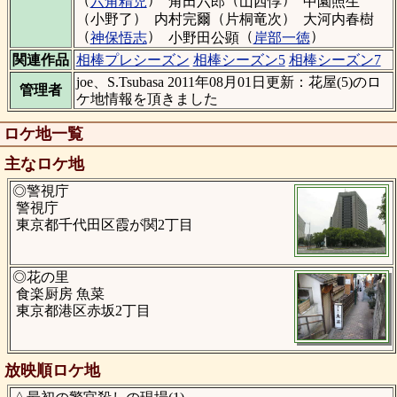
六角精児
角田六郎
山西惇
中園照生
（
）
（
）
小野了
内村完爾
片桐竜次
大河内春樹
（
）
（
）
神保悟志
小野田公顕
岸部一徳
関連作品
相棒プレシーズン
相棒シーズン5
相棒シーズン7
joe、S.Tsubasa 2011年08月01日更新：花屋(5)のロ
管理者
ケ地情報を頂きました
ロケ地一覧
主なロケ地
◎警視庁
警視庁
東京都千代田区霞が関2丁目
◎花の里
食楽厨房 魚菜
東京都港区赤坂2丁目
放映順ロケ地