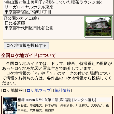
○亀山薫と亀山美和子が話をしていた喫茶ラウンジ(終)
リーガロイヤルホテル東京
東京都新宿区戸塚町1丁目
◎公園のカフェ(終)
日比谷茶廊
東京都千代田区日比谷公園
全国ロケ地ガイドについて
全国ロケ地ガイドでは、ドラマ、映画、特撮番組の撮影が
あったロケ地を地図と写真付きで紹介しています。
ロケ地情報の「×」や「？」のマークの付いた場所につい
て情報をお持ちの方は、各作品のロケ地情報から投稿してく
ださい。
[ロケ地情報]
[
ロケ地マップ
]
[
統計情報
]
相棒 season 6 Vol.7(第11話 第12話) [レンタル落ち]
水谷豊、寺脇康文、鈴木砂羽、高樹沙耶、川原和久、大谷亮介、山
中崇史、六角精児、山西惇