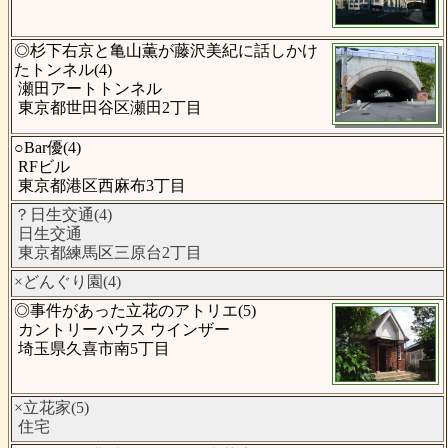
◎杉下右京と亀山薫が藤沢美紀に話しかけ
たトンネル(4)
瀬田アートトンネル
東京都世田谷区瀬田2丁目
○Bar優(4)
RFビル
東京都港区西麻布3丁目
？日生交通(4)
日生交通
東京都練馬区三原台2丁目
×どんぐり園(4)
◎事件があった立花のアトリエ(5)
カントリーハウス ウインザー
埼玉県久喜市南5丁目
×立花家(5)
住宅