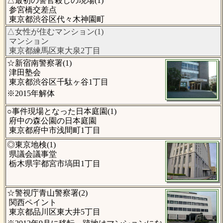
△最初の警官殺しの現場(1)
参宮橋交差点
東京都渋谷区代々木神園町
△女性が住むマンション(1)
マンション
東京都練馬区東大泉2丁目
☆新宿南警察署(1)
津田塾会
東京都渋谷区千駄ヶ谷1丁目
※2015年解体
○事件現場となった日本庭園(1)
府中の森公園の日本庭園
東京都府中市浅間町1丁目
◎東京地検(1)
県議会議事堂
栃木県宇都宮市塙田1丁目
☆警視庁青山警察署(2)
関西ペイント
東京都品川区東大井5丁目