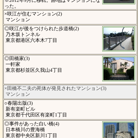
※2012年9月に移転。跡地はマンションにな
った。
×咲江が住むマンション(2)
マンション
◎咲江が後をつけられた歩道橋(2)
乃木坂トンネル
東京都港区六本木7丁目
◎田橋家(3)
一軒家
東京都杉並区久我山4丁目
×田橋不二夫の死体が発見されたマンション(3)
マンション
○春陽出版(3)
新有楽町ビル
東京都千代田区有楽町1丁目
◎事件があった白い橋(4)
日本橋川の豊海橋
東京都中央区新川1丁目