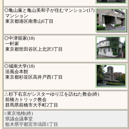
◎亀山薫と亀山美和子が住むマンション(17)
マンション
東京都港区南青山6丁目
◎中津留家(18)
一軒家
東京都世田谷区上北沢3丁目
◎城南大学(18)
浴風会本館
東京都杉並区高井戸西1丁目
△杉下右京がシスターゆり江を訪ねた教会(終)
前橋カトリック教会
群馬県前橋市大手町2丁目
○東京地検(終)
県議会議事堂
栃木県宇都宮市塙田1丁目