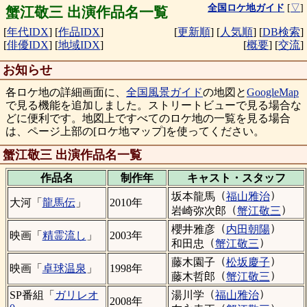
全国ロケ地ガイド
[
▽
]
蟹江敬三 出演作品名一覧
[
年代IDX
]
[
作品IDX
]
[
更新順
]
[
人気順
]
[
DB検索
]
[
俳優IDX
]
[
地域IDX
]
[
概要
]
[
交流
]
お知らせ
各ロケ地の詳細画面に、
全国風景ガイド
の地図と
GoogleMap
で見る機能を追加しました。ストリートビューで見る場合な
どに便利です。地図上ですべてのロケ地の一覧を見る場合
は、ページ上部の[ロケ地マップ]を使ってください。
蟹江敬三 出演作品名一覧
作品名
制作年
キャスト・
スタッフ
（
）
坂本龍馬
福山雅治
大河「
龍馬伝
」
2010年
（
）
岩崎弥次郎
蟹江敬三
（
）
櫻井雅彦
内田朝陽
映画「
精霊流し
」
2003年
（
）
和田忠
蟹江敬三
（
）
藤木園子
松坂慶子
映画「
卓球温泉
」
1998年
（
）
藤木哲郎
蟹江敬三
（
）
湯川学
福山雅治
SP番組「
ガリレオ
2008年