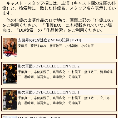
キャスト・スタッフ欄には、主演（キャスト欄の先頭の俳
優）と、検索時に一致した俳優名、スタッフ名を表示してい
ます。
他の俳優の出演作品のロケ地は、画面上部の「俳優IDX」
をご利用ください。 「俳優IDX」にも掲載されていない場
合は、「DB検索」の「作品検索」をご利用ください。
安藤昇のわが逃亡とSEXの記録 [DVD]
安藤昇、萩野まゆみ、蟹江敬三、小池朝雄、小松方正
影の軍団3 DVD COLLECTION VOL.2
千葉真一、志穂美悦子、真田広之、中村晃子、蟹江敬三、河原崎建
三、黒崎輝、誠吾大志、崎津隆介、司瑠美子
影の軍団3 DVD COLLECTION VOL.1
千葉真一、志穂美悦子、真田広之、中村晃子、蟹江敬三、立川光
貴、黒崎輝、誠吾大志、崎津隆介、司瑠美子