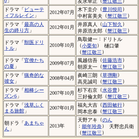
（
）
0
」
友永幸正
蟹江敬三
（
）
木下圭介
豊川悦司
ドラマ「
ビューテ
2012年07月
（
）
ィフルレイン
」
中村富美夫
蟹江敬三
（
）
井原真人
山下智久
ドラマ「
最高の人
2012年01月
（
）
生の終り方
」
井原浩太郎
蟹江敬三
：
鳥取健一
ドリトル
ドラマ「
獣医ドリ
（
）
2010年10月
小栗旬
樋口肇
トル
」
（
）
蟹江敬三
（
）
風越信吾
佐藤浩市
ドラマ「
官僚たち
2009年07月
（
）
の夏
」
朝原太一
蟹江敬三
（
）
眞崎三朗
草彅剛
ドラマ「
猟奇的な
2008年04月
（
）
彼女
」
高見誠司
蟹江敬三
（
）
杉下右京
水谷豊
ドラマ「
相棒シー
2007年10月
（
）
ズン6
」
三好倫太郎
蟹江敬三
（
）
福丸大吉
西田敏行
ドラマ「
浅草ふく
2007年01月
（
）
まる旅館
」
岡本忠泰
蟹江敬三
（
天野アキ
のん
朝ドラ「
あまちゃ
：
）
2013年
能年玲奈
天野忠兵衛
ん
」
（
）
蟹江敬三