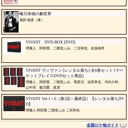
蜷川幸雄の劇世界
扇田 昭彦（著）
VIVANT DVD-BOX [DVD]
堺雅人、阿部寛、二階堂ふみ、二宮和也、松坂桃李
VIVANT ヴィヴァン [レンタル落ち] 全6巻セット [マー
ケットプレイスDVDセット商品]
堺雅人、阿部寛、二階堂ふみ、竜星涼、迫田孝也、河内大和、
山中崇、飯沼愛、真凛
VIVANT Vol.1～6（第1話～最終話）【レンタル落ちDV
D】
堺雅人 阿部寛 二階堂ふみ 二宮和也
全国ロケ地ガイド
[
△
]