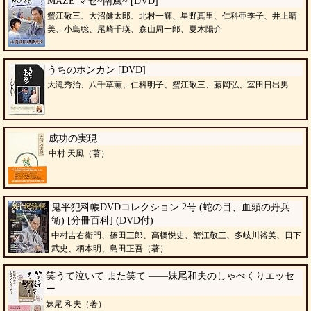
MAZE マゼ~南風~ [DVD]
蟹江敬三、大沼健太郎、北村一輝、星野真里、仁科亜季子、井上晴
美、小島聡、尾崎千瑛、森山周一郎、夏木陽介
うちのホンカン [DVD]
大滝秀治、八千草薫、仁科明子、蟹江敬三、藤岡弘、室田日出男
成功の実現
中村 天風（著）
鬼平犯科帳DVDコレクション 2号 (蛇の目、血頭の丹兵
衛) [分冊百科] (DVD付)
中村吉右衛門、篠田三郎、高橋悦史、蟹江敬三、多岐川裕美、日下
武史、柄本明、島田正吾（著）
笑うて泣いて また笑て ――妹尾和夫のしゃべくりエッセ
ー
妹尾 和夫（著）