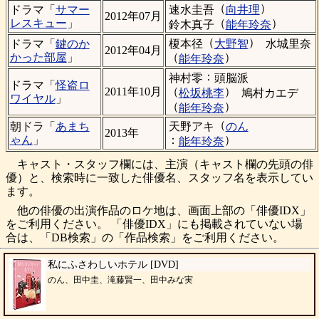
（
）
速水圭吾
向井理
ドラマ「
サマー
2012年07月
（
）
レスキュー
」
鈴木真子
能年玲奈
（
）
榎本径
大野智
水城里奈
ドラマ「
鍵のか
2012年04月
（
）
かった部屋
」
能年玲奈
：
神村零
頭脳派
ドラマ「
怪盗ロ
（
）
2011年10月
松坂桃李
鳩村カエデ
ワイヤル
」
（
）
能年玲奈
（
天野アキ
のん
朝ドラ「
あまち
2013年
：
）
ゃん
」
能年玲奈
キャスト・スタッフ欄には、主演（キャスト欄の先頭の俳
優）と、検索時に一致した俳優名、スタッフ名を表示してい
ます。
他の俳優の出演作品のロケ地は、画面上部の「俳優IDX」
をご利用ください。 「俳優IDX」にも掲載されていない場
合は、「DB検索」の「作品検索」をご利用ください。
私にふさわしいホテル [DVD]
のん、田中圭、滝藤賢一、田中みな実