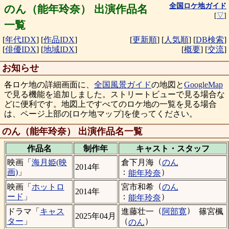
全国ロケ地ガイド
のん（能年玲奈） 出演作品名
[
▽
]
一覧
[
年代IDX
]
[
作品IDX
]
[
更新順
]
[
人気順
]
[
DB検索
]
[
俳優IDX
]
[
地域IDX
]
[
概要
]
[
交流
]
お知らせ
各ロケ地の詳細画面に、
全国風景ガイド
の地図と
GoogleMap
で見る機能を追加しました。ストリートビューで見る場合な
どに便利です。地図上ですべてのロケ地の一覧を見る場合
は、ページ上部の[ロケ地マップ]を使ってください。
のん（能年玲奈） 出演作品名一覧
作品名
制作年
キャスト・
スタッフ
（
倉下月海
のん
映画「
海月姫(映
2014年
：
）
画)
」
能年玲奈
（
宮市和希
のん
映画「
ホットロ
2014年
：
）
ード
」
能年玲奈
（
）
進藤壮一
阿部寛
篠宮楓
ドラマ「
キャス
2025年04月
（
）
ター
」
のん