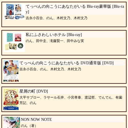
てっぺんの向こうにあなたがいる Blu-ray豪華版 [Blu-ra
y]
吉永小百合、のん、木村文乃、木村文乃
私にふさわしいホテル [Blu-ray]
のん、田中圭、滝藤賢一、田中みな実
てっぺんの向こうにあなたがいる DVD通常版 [DVD]
吉永小百合、のん、木村文乃、木村文乃
星屑の町 [DVD]
大平サブロー、ラサール石井、小宮孝泰、渡辺哲、でんでん、有薗
芳記、のん
NON NOW NOTE
のん（著）