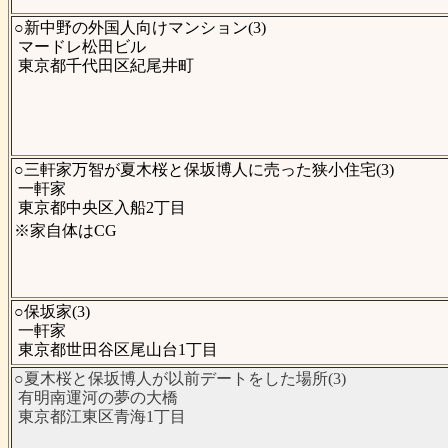
○新中野の外国人向けマンション(3)
マードレ松田ビル
東京都千代田区紀尾井町
○三軒家万智が夏木桜と保坂博人に売った狭小住宅(3)
一軒家
東京都中央区入船2丁目
※家自体はCG
○保坂家(3)
一軒家
東京都世田谷区尾山台1丁目
○夏木桜と保坂博人が以前デートをした場所(3)
有明南運河の夢の大橋
東京都江東区青海1丁目