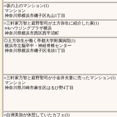
○坂の上のマンション(1)
マンション
神奈川県横浜市磯子区丸山1丁目
○三軒家万智と庭野聖司が土方弥生に紹介した家(1)
tvkハウジングプラザ横浜
神奈川県横浜市西区西平沼町
◎土方弥生が働く帝都大学附属病院(1)
横浜市立脳卒中・神経脊椎センター
神奈川県横浜市磯子区滝頭1丁目
○三軒家万智と庭野聖司が小金井夫妻に売ったマンション(1)
マンション
神奈川県川崎市麻生区はるひ野4丁目
○白洲美加が休憩していたカフェ(1)