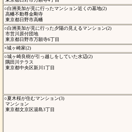
○白洲美加が見に行ったマンション近くの墓地(2)
高幡不動尊金剛寺
東京都日野市高幡
○白洲美加が見に行った夕陽の見えるマンション(2)
市営川原付団地
東京都日野市万願寺6丁目
×城ヶ崎家(2)
○城ヶ崎良樹が引っ越しをしていた水辺(2)
隅田川テラス
東京都中央区新川1丁目
○夏木桜が住むマンション(3)
マンション
東京都文京区湯島3丁目