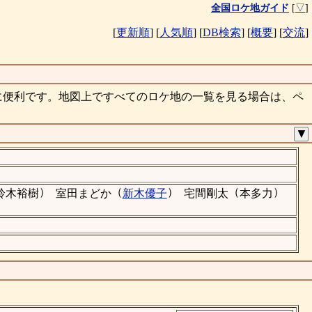
全国ロケ地ガイド
[
▽
]
[
更新順
]
[
人気順
]
[
DB検索
]
[
概要
]
[
交流
]
に便利です。地図上ですべてのロケ地の一覧を見る場合は、ペ
▼
）
（
）
（
）
鈴木裕樹
室田まどか
新木優子
宅間剛太
本多力