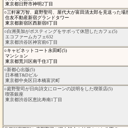
東京都日野市神明2丁目
○三軒家万智、庭野聖司、屋代大が富田清太郎を見送った場所(
住友不動産新宿グランドタワー
東京都新宿区西新宿8丁目
○白洲美加がポスティングをサボって休憩したカフェ(5)
エコファームカフェ632
東京都渋谷区神宮前6丁目
○キャビネットコート永田町(5)
マンション
東京都荒川区南千住3丁目
○新都心出版(5)
日本橋T&Dビル
東京都中央区日本橋富沢町
○庭野聖司が日向詩文にローンの説明をした喫茶店(5)
喫茶銀座
東京都渋谷区恵比寿南1丁目