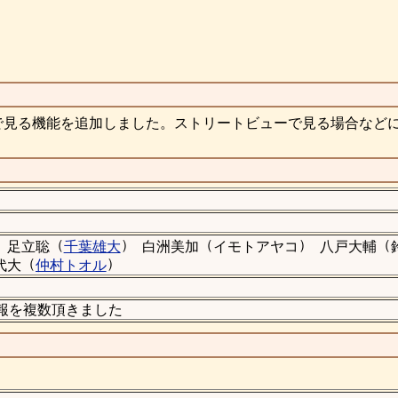
で見る機能を追加しました。ストリートビューで見る場合など
（
）
（
）
（
足立聡
千葉雄大
白洲美加
イモトアヤコ
八戸大輔
（
）
代大
仲村トオル
情報を複数頂きました