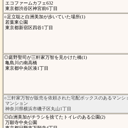
エコファームカフェ632
東京都渋谷区神宮前6丁目
○足立聡と白洲美加が歩いていた場所(1)
若葉東公園
東京都新宿区四谷1丁目
◎庭野聖司が三軒家万智を見かけた橋(1)
亀島川の南高橋
東京都中央区湊1丁目
○三軒家万智が販売を依頼された宅配ボックスのあるマンション
マンション
神奈川県横浜市磯子区丸山1丁目
◎白洲美加がチラシを捨てたトイレのある公園(2)
万願寺中央公園
東京都日野市万願寺4丁目