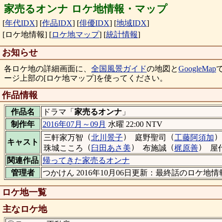
家売るオンナ ロケ地情報・マップ
[
年代IDX
]
[
作品IDX
]
[
俳優IDX
]
[
地域IDX
]
[ロケ地情報]
[
ロケ地マップ
]
[
統計情報
]
お知らせ
各ロケ地の詳細画面に、
全国風景ガイド
の地図と
GoogleMap
ージ上部の[ロケ地マップ]を使ってください。
作品情報
作品名
ドラマ「
家売るオンナ
」
制作年
2016年07月～09月
水曜 22:00 NTV
（
）
（
）
三軒家万智
北川景子
庭野聖司
工藤阿須加
キャスト
（
）
（
）
珠城こころ
臼田あさ美
布施誠
梶原善
屋
関連作品
帰ってきた家売るオンナ
管理者
つかけん 2016年10月06日更新：最終話のロケ地
ロケ地一覧
主なロケ地