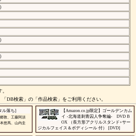
）
）
）
す。
、「DB検索」の「作品検索」をご利用ください。
タル落ち]
【Amazon.co.jp限定】ゴールデンカム
イ -北海道刺青囚人争奪編- DVD B
郷敦、工藤阿須
OX （長方形アクリルスタンド+サー
本悠馬、山内圭
ジカルフェイス＆ボディシール 付） [DVD]
山﨑賢人、山田杏奈、眞栄田郷敦、工藤阿須加、栁俊太郎