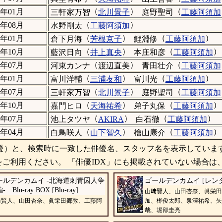
（
）
（
9年01月
三軒家万智
北川景子
庭野聖司
工藤阿須加
（
）
8年08月
水野剛太
工藤阿須加
（
）
（
）
8年01月
倉下月海
芳根京子
鯉淵修
工藤阿須加
（
）
（
）
7年10月
藍沢日向
井上真央
本庄和彦
工藤阿須加
（
）
（
7年07月
河東カンナ
渡辺直美
青田壮介
工藤阿須加
（
）
（
）
7年01月
富川洋輔
三浦友和
富川光
工藤阿須加
（
）
（
6年07月
三軒家万智
北川景子
庭野聖司
工藤阿須加
（
）
（
）
5年10月
嘉門ヒロ
天海祐希
弟子丸保
工藤阿須加
（
）
（
）
5年07月
池上タツヤ
AKIRA
白石徹
工藤阿須加
（
）
（
）
5年04月
白鳥咲人
山下智久
檜山康介
工藤阿須加
）と、検索時に一致した俳優名、スタッフ名を表示していま
ご利用ください。 「俳優IDX」にも掲載されていない場合は
ールデンカムイ -北海道刺青囚人争
ゴールデンカムイ [レン
 Blu-ray BOX [Blu-ray]
山﨑賢人、山田杏奈、眞栄田
﨑賢人、山田杏奈、眞栄田郷敦、工藤阿
加、栁俊太郎、泉澤祐希、矢
哉、堀部圭亮