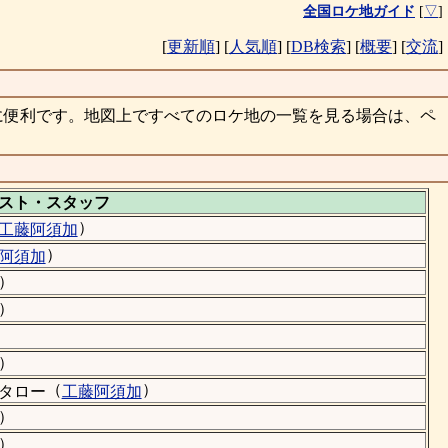
全国ロケ地ガイド
[
▽
]
[
更新順
]
[
人気順
]
[
DB検索
]
[
概要
]
[
交流
]
に便利です。地図上ですべてのロケ地の一覧を見る場合は、ペ
スト・
スタッフ
）
工藤阿須加
）
阿須加
）
）
）
（
）
タロー
工藤阿須加
）
）