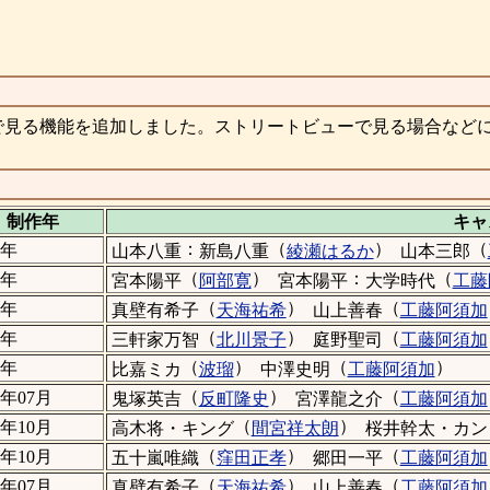
で見る機能を追加しました。ストリートビューで見る場合など
制作年
キャ
：
（
）
（
3年
山本八重
新島八重
綾瀬はるか
山本三郎
（
）
：
（
7年
宮本陽平
阿部寛
宮本陽平
大学時代
工藤
（
）
（
2年
真壁有希子
天海祐希
山上善春
工藤阿須加
（
）
（
7年
三軒家万智
北川景子
庭野聖司
工藤阿須加
（
）
（
）
7年
比嘉ミカ
波瑠
中澤史明
工藤阿須加
（
）
（
6年07月
鬼塚英吉
反町隆史
宮澤龍之介
工藤阿須加
（
）
5年10月
高木将・キング
間宮祥太朗
桜井幹太・カン
（
）
（
1年10月
五十嵐唯織
窪田正孝
郷田一平
工藤阿須加
（
）
（
1年07月
真壁有希子
天海祐希
山上善春
工藤阿須加