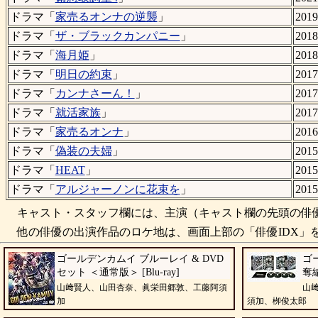
ドラマ「
家売るオンナの逆襲
」
201
ドラマ「
ザ・ブラックカンパニー
」
201
ドラマ「
海月姫
」
201
ドラマ「
明日の約束
」
201
ドラマ「
カンナさーん！
」
201
ドラマ「
就活家族
」
201
ドラマ「
家売るオンナ
」
201
ドラマ「
偽装の夫婦
」
201
ドラマ「
HEAT
」
201
ドラマ「
アルジャーノンに花束を
」
201
キャスト・スタッフ欄には、主演（キャスト欄の先頭の俳優
他の俳優の出演作品のロケ地は、画面上部の「俳優IDX」を
ゴールデンカムイ ブルーレイ & DVD
ゴ
セット ＜通常版＞ [Blu-ray]
奪編-
山﨑賢人、山田杏奈、眞栄田郷敦、工藤阿須
山
加
須加、栁俊太郎