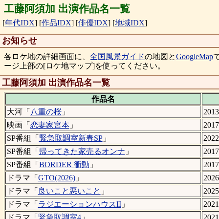
工藤阿須加 出演作品名一覧
[
年代IDX
]
[
作品IDX
]
[
俳優IDX
]
[
地域IDX
]
お知らせ
各ロケ地の詳細画面に、
全国風景ガイド
の地図と
GoogleMap
ージ上部の[ロケ地マップ]を使ってください。
工藤阿須加 出演作品名一覧
作品名
大河「
八重の桜
」
201
映画「
恋妻家宮本
」
201
SP番組「
緊急取調室新春SP
」
202
SP番組「
帰ってきた家売るオンナ
」
201
SP番組「
BORDER 衝動
」
201
ドラマ「
GTO(2026)
」
202
ドラマ「
良いこと悪いこと
」
202
ドラマ「
ラジエーションハウスII
」
202
ドラマ「
緊急取調室4
」
202