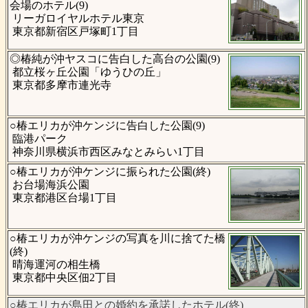
会場のホテル(9)
リーガロイヤルホテル東京
東京都新宿区戸塚町1丁目
◎椿純が沖ヤスコに告白した高台の公園(9)
都立桜ヶ丘公園「ゆうひの丘」
東京都多摩市連光寺
○椿エリカが沖ケンジに告白した公園(9)
臨港パーク
神奈川県横浜市西区みなとみらい1丁目
○椿エリカが沖ケンジに振られた公園(終)
お台場海浜公園
東京都港区台場1丁目
○椿エリカが沖ケンジの写真を川に捨てた橋
(終)
晴海運河の相生橋
東京都中央区佃2丁目
○椿エリカが島田との婚約を承諾したホテル(終)