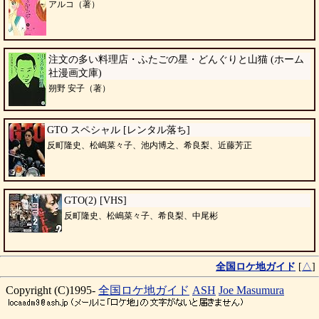
アルコ（著）
注文の多い料理店・ふたごの星・どんぐりと山猫 (ホーム
社漫画文庫)
朔野 安子（著）
GTO スペシャル [レンタル落ち]
反町隆史、松嶋菜々子、池内博之、希良梨、近藤芳正
GTO(2) [VHS]
反町隆史、松嶋菜々子、希良梨、中尾彬
全国ロケ地ガイド
[
△
]
Copyright (C)1995-
全国ロケ地ガイド
ASH
Joe Masumura