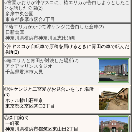
○宮園かおりが沖ヤスコに、椿エリカが告白しようとしたこ
とを話した公園(2)
多摩中央公園
東京都多摩市落合2丁目
？椿エリカがかつて沖ケンジに告白した倉庫(2)
日新倉庫
神奈川県横浜市神奈川区恵比須町
×沖ヤスコが自転車で原稿を届けるときに青田の車で転んだ
場所(2)
○椿エリカと青田が対決した場所(2)
アクアマリンスタジオ
千葉県君津市人見
◎沖ケンジと二宮愛がお見合いをした場所
(3)
ホテル椿山荘東京
東京都文京区関口2丁目
◎森口家(3)
一軒家
神奈川県横浜市都筑区東山田2丁目