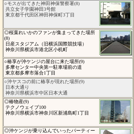
○モスが出てきた神田神保警察署(8)
共立女子学園神田3号館
東京都千代田区神田神保町3丁目
◎桜葉れいかのファンが集まってきた場所
(8)
日産スタジアム（旧横浜国際競技場）
神奈川県横浜市港北区小机町
○椿享が沖ケンジの屋台に来た場所(9)
多摩センター中央第一駐車場前の道
東京都多摩市落合1丁目
○沖ヤスコの前に椿享が現れた場所(9)
日本大通り
神奈川県横浜市中区日本大通
◎椿物産(9)
テクノウェイブ100
神奈川県横浜市神奈川区新浦島町1丁目
◎沖ケンジが乗り込んでいったパーティー