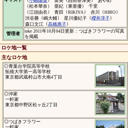
小嶋陽菜
留美
西田奈津美
あやめ
（
）
（
）
松本華奈
亜紀
東亜優
千里
（
）
（
）
（
）
江頭由衣
青田
RIKIYA
赤川
HIRO
（
）
（
）
渋谷勝
嶋大輔
星川優紀子
櫻井淳子
（
）
森口文江
高橋惠子
take 2011年10月04日更新：つばきフラワーの写真
管理者
を掲載
ロケ地一覧
主なロケ地
◎青葉台学院高等学校
拓殖大学第一高等学校
東京都武蔵村山市大南4丁目
◎沖家
一軒家
東京都中野区松ヶ丘2丁目
◎つばきフラワー
一軒家