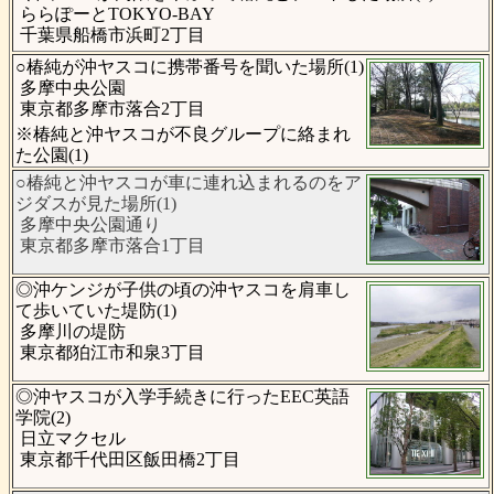
ららぽーとTOKYO-BAY
千葉県船橋市浜町2丁目
○椿純が沖ヤスコに携帯番号を聞いた場所(1)
多摩中央公園
東京都多摩市落合2丁目
※椿純と沖ヤスコが不良グループに絡まれ
た公園(1)
○椿純と沖ヤスコが車に連れ込まれるのをア
ジダスが見た場所(1)
多摩中央公園通り
東京都多摩市落合1丁目
◎沖ケンジが子供の頃の沖ヤスコを肩車し
て歩いていた堤防(1)
多摩川の堤防
東京都狛江市和泉3丁目
◎沖ヤスコが入学手続きに行ったEEC英語
学院(2)
日立マクセル
東京都千代田区飯田橋2丁目