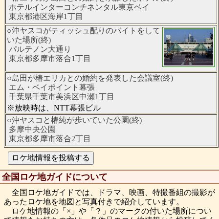
ホテルインターコンチネンタル東京ベイ
東京都港区海岸1丁目
○沖ヤスコがティッシュ配りのバイトをして
いた場所(終)
パルテノン大通り
東京都多摩市落合1丁目
○島田が椿エリカとの婚約を発表した会議室(終)
エム・ベイポイント幕張
千葉県千葉市美浜区中瀬1丁目
※放映時は、NTT幕張ビル
○沖ヤスコと椿純が歩いていた公園(終)
多摩中央公園
東京都多摩市落合2丁目
全国ロケ地ガイドについて
全国ロケ地ガイドでは、ドラマ、映画、特撮番組の撮影が
あったロケ地を地図と写真付きで紹介しています。
ロケ地情報の「×」や「？」のマークの付いた場所につい