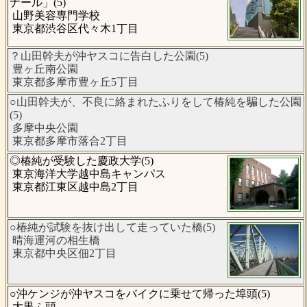
ナール」(5)
山野美容専門学校
東京都渋谷区代々木1丁目
？山田幹夫が沖ヤスコに告白した公園(5)
豊ヶ丘南公園
東京都多摩市豊ヶ丘5丁目
○山田幹夫が、不良に絡まれたふりをして椿純を騙した公園
(5)
多摩中央公園
東京都多摩市落合2丁目
◎椿純が受験した慶政大学(5)
東京海洋大学越中島キャンパス
東京都江東区越中島2丁目
○椿純が試験を抜け出して走っていた橋(5)
晴海運河の相生橋
東京都中央区佃2丁目
○沖ケンジが沖ヤスコをバイクに乗せて帰った埠頭(5)
大黒ふ頭