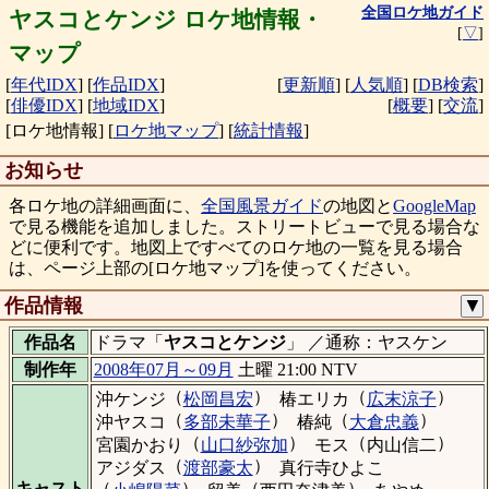
全国ロケ地ガイド
ヤスコとケンジ ロケ地情報・
[
▽
]
マップ
[
年代IDX
]
[
作品IDX
]
[
更新順
]
[
人気順
]
[
DB検索
]
[
俳優IDX
]
[
地域IDX
]
[
概要
]
[
交流
]
[ロケ地情報]
[
ロケ地マップ
]
[
統計情報
]
お知らせ
各ロケ地の詳細画面に、
全国風景ガイド
の地図と
GoogleMap
で見る機能を追加しました。ストリートビューで見る場合な
どに便利です。地図上ですべてのロケ地の一覧を見る場合
は、ページ上部の[ロケ地マップ]を使ってください。
作品情報
▼
作品名
ドラマ「
ヤスコとケンジ
」 ／通称：ヤスケン
制作年
2008年07月～09月
土曜 21:00 NTV
（
）
（
）
沖ケンジ
松岡昌宏
椿エリカ
広末涼子
（
）
（
）
沖ヤスコ
多部未華子
椿純
大倉忠義
（
）
（
）
宮園かおり
山口紗弥加
モス
内山信二
（
）
アジダス
渡部豪太
真行寺ひよこ
（
）
（
）
キャスト