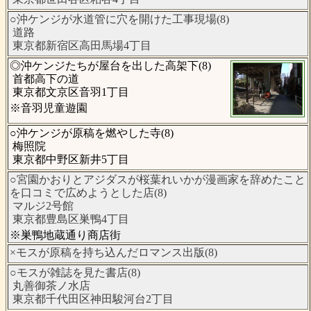
○沖ケンジが水道管に穴を開けた工事現場(8)
道路
東京都新宿区高田馬場4丁目
◎沖ケンジたちが屋台を出した高架下(8)
首都高下の道
東京都文京区音羽1丁目
※音羽児童遊園
○沖ケンジが原稿を燃やした寺(8)
梅照院
東京都中野区新井5丁目
○宮園かおりとアジダスが桜葉れいかが漫画家を辞めたこと
を口コミで広めようとした店(8)
マルジ2号館
東京都豊島区巣鴨4丁目
※巣鴨地蔵通り商店街
×モスが原稿を持ち込んだロマンス出版(8)
○モスが雑誌を見た書店(8)
丸善御茶ノ水店
東京都千代田区神田駿河台2丁目