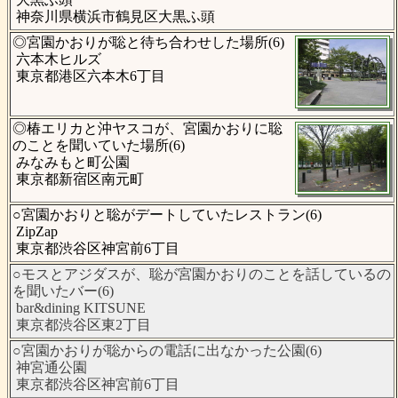
神奈川県横浜市鶴見区大黒ふ頭
◎宮園かおりが聡と待ち合わせした場所(6)
六本木ヒルズ
東京都港区六本木6丁目
◎椿エリカと沖ヤスコが、宮園かおりに聡
のことを聞いていた場所(6)
みなみもと町公園
東京都新宿区南元町
○宮園かおりと聡がデートしていたレストラン(6)
ZipZap
東京都渋谷区神宮前6丁目
○モスとアジダスが、聡が宮園かおりのことを話しているの
を聞いたバー(6)
bar&dining KITSUNE
東京都渋谷区東2丁目
○宮園かおりが聡からの電話に出なかった公園(6)
神宮通公園
東京都渋谷区神宮前6丁目