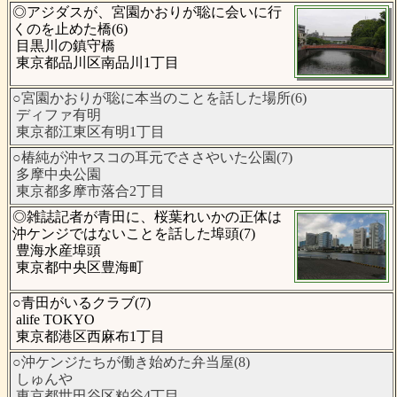
◎アジダスが、宮園かおりが聡に会いに行
くのを止めた橋(6)
目黒川の鎮守橋
東京都品川区南品川1丁目
○宮園かおりが聡に本当のことを話した場所(6)
ディファ有明
東京都江東区有明1丁目
○椿純が沖ヤスコの耳元でささやいた公園(7)
多摩中央公園
東京都多摩市落合2丁目
◎雑誌記者が青田に、桜葉れいかの正体は
沖ケンジではないことを話した埠頭(7)
豊海水産埠頭
東京都中央区豊海町
○青田がいるクラブ(7)
alife TOKYO
東京都港区西麻布1丁目
○沖ケンジたちが働き始めた弁当屋(8)
しゅんや
東京都世田谷区粕谷4丁目