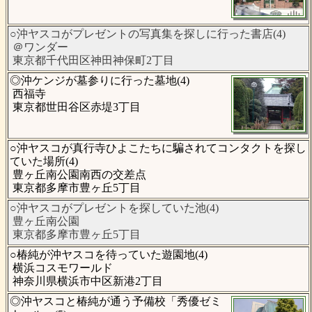
○沖ヤスコがプレゼントの写真集を探しに行った書店(4)
＠ワンダー
東京都千代田区神田神保町2丁目
◎沖ケンジが墓参りに行った墓地(4)
西福寺
東京都世田谷区赤堤3丁目
○沖ヤスコが真行寺ひよこたちに騙されてコンタクトを探し
ていた場所(4)
豊ヶ丘南公園南西の交差点
東京都多摩市豊ヶ丘5丁目
○沖ヤスコがプレゼントを探していた池(4)
豊ヶ丘南公園
東京都多摩市豊ヶ丘5丁目
○椿純が沖ヤスコを待っていた遊園地(4)
横浜コスモワールド
神奈川県横浜市中区新港2丁目
◎沖ヤスコと椿純が通う予備校「秀優ゼミ