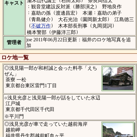
瀬木山代議士
石田太郎
奈良岡信太
キャスト
：
（
）
観音堂建設反対派
勝部演之
野地良作
：
（
）
：
嘉助の孫
渡邊昌宏
本瀬
嘉助の弟子
（
）
（
）
青島健介
大石光治
園岡新太郎
江島徳三
（
）
（
）
不破万作
木本部長刑事
丸岡奨詞
（
）
橋本警部
伊藤洋三郎
joe 2011年06月22日更新：福井のロケ地写真を追
管理者
加
ロケ地一覧
◎浅見陽一郎が和村誠と会った料亭「えち
ぜん」
茶寮 一松
東京都台東区雷門1丁目
○浅見光彦と浅見陽一郎が話をしていた水辺
江戸城
東京都千代田区千代田
※平川門
◎浅見光彦が車で走っていた越前海岸
越前岬
福井県丹生郡越前町血ヶ平