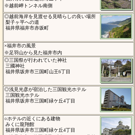
※越前岬トンネル南側
◎越前海岸を見渡せる見晴らしの良い場所
梨子ヶ平への道
福井県福井市赤坂町
×福井市の風景
※足羽山から見た福井市内
◎三国祭が行われていた神社
三國神社
福井県坂井市三国町山王6丁目
◎浅見光彦が宿泊した三国観光ホテル
三国観光ホテル
福井県坂井市三国町緑ケ丘4丁目
○ホテルの近くにある建物
みくに龍翔館
福井県坂井市三国町緑ケ丘4丁目