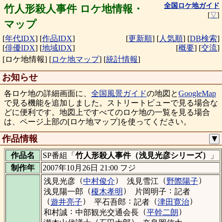
全国ロケ地ガイド
竹人形殺人事件 ロケ地情報・
[
▽
]
マップ
[
年代IDX
]
[
作品IDX
]
[
更新順
]
[
人気順
]
[
DB検索
]
[
俳優IDX
]
[
地域IDX
]
[
概要
]
[
交流
]
[ロケ地情報]
[
ロケ地マップ
]
[
統計情報
]
お知らせ
各ロケ地の詳細画面に、
全国風景ガイド
の地図と
GoogleMap
で見る機能を追加しました。ストリートビューで見る場合な
どに便利です。地図上ですべてのロケ地の一覧を見る場合
は、ページ上部の[ロケ地マップ]を使ってください。
作品情報
▼
作品名
SP番組「
竹人形殺人事件（浅見光彦シリーズ）
」
制作年
2007年10月26日 21:00 フジ
（
）
（
）
浅見光彦
中村俊介
浅見雪江
野際陽子
（
）
：
浅見陽一郎
榎木孝明
片岡明子
記者
（
）
：
（
）
遊井亮子
平石吾郎
記者
津田寛治
：
（
）
和村誠
中部観光交通会長
平幹二朗
（
）