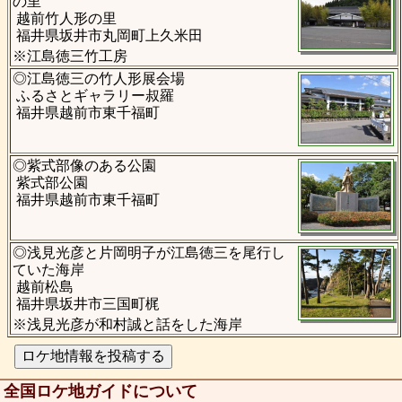
の里
越前竹人形の里
福井県坂井市丸岡町上久米田
※江島徳三竹工房
◎江島徳三の竹人形展会場
ふるさとギャラリー叔羅
福井県越前市東千福町
◎紫式部像のある公園
紫式部公園
福井県越前市東千福町
◎浅見光彦と片岡明子が江島徳三を尾行し
ていた海岸
越前松島
福井県坂井市三国町梶
※浅見光彦が和村誠と話をした海岸
全国ロケ地ガイドについて