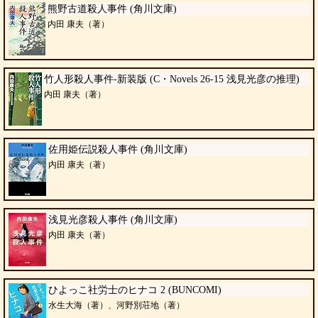
熊野古道殺人事件 (角川文庫)
内田 康夫（著）
竹人形殺人事件-新装版 (C・Novels 26-15 浅見光彦の推理)
内田 康夫（著）
佐用姫伝説殺人事件 (角川文庫)
内田 康夫（著）
浅見光彦殺人事件 (角川文庫)
内田 康夫（著）
ひよっこ社労士のヒナコ 2 (BUNCOMI)
水生大海（著）、河野別荘地（著）