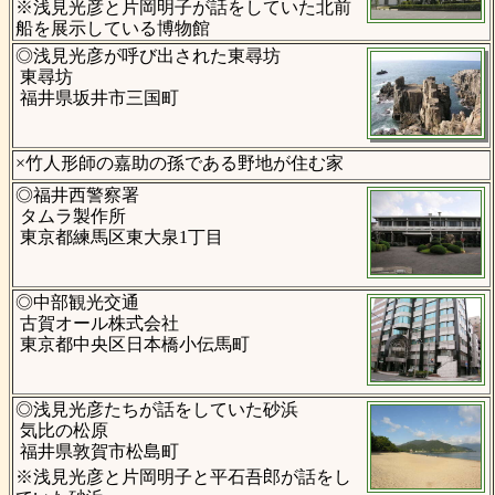
※浅見光彦と片岡明子が話をしていた北前
船を展示している博物館
◎浅見光彦が呼び出された東尋坊
東尋坊
福井県坂井市三国町
×竹人形師の嘉助の孫である野地が住む家
◎福井西警察署
タムラ製作所
東京都練馬区東大泉1丁目
◎中部観光交通
古賀オール株式会社
東京都中央区日本橋小伝馬町
◎浅見光彦たちが話をしていた砂浜
気比の松原
福井県敦賀市松島町
※浅見光彦と片岡明子と平石吾郎が話をし