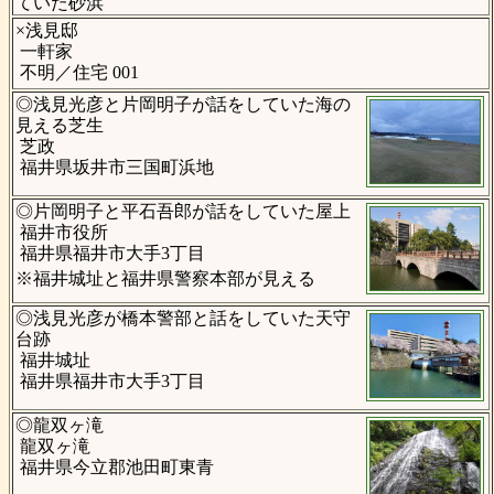
ていた砂浜
×浅見邸
一軒家
不明／住宅 001
◎浅見光彦と片岡明子が話をしていた海の
見える芝生
芝政
福井県坂井市三国町浜地
◎片岡明子と平石吾郎が話をしていた屋上
福井市役所
福井県福井市大手3丁目
※福井城址と福井県警察本部が見える
◎浅見光彦が橋本警部と話をしていた天守
台跡
福井城址
福井県福井市大手3丁目
◎龍双ヶ滝
龍双ヶ滝
福井県今立郡池田町東青