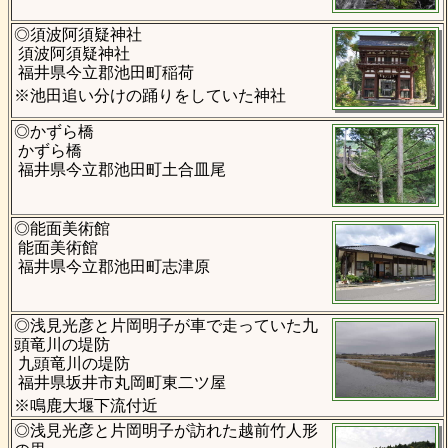
◎須波阿須疑神社
須波阿須疑神社
福井県今立郡池田町稲荷
※池田追い分けの踊りをしていた神社
◎かずら橋
かずら橋
福井県今立郡池田町土合皿尾
◎能面美術館
能面美術館
福井県今立郡池田町志津原
◎浅見光彦と片岡明子が車で走っていた九
頭竜川の堤防
九頭竜川の堤防
福井県坂井市丸岡町東二ツ屋
※鳴鹿大堰下流付近
◎浅見光彦と片岡明子が訪れた越前竹人形