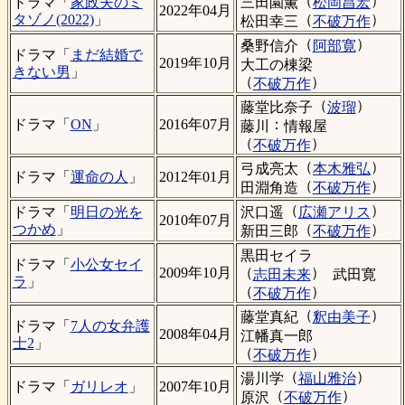
（
）
三田園薫
松岡昌宏
ドラマ「
家政夫のミ
2022年04月
（
）
タゾノ(2022)
」
松田幸三
不破万作
（
）
桑野信介
阿部寛
ドラマ「
まだ結婚で
2019年10月
大工の棟梁
きない男
」
（
）
不破万作
（
）
藤堂比奈子
波瑠
：
ドラマ「
ON
」
2016年07月
藤川
情報屋
（
）
不破万作
（
）
弓成亮太
本木雅弘
ドラマ「
運命の人
」
2012年01月
（
）
田淵角造
不破万作
（
）
沢口遥
広瀬アリス
ドラマ「
明日の光を
2010年07月
（
）
つかめ
」
新田三郎
不破万作
黒田セイラ
ドラマ「
小公女セイ
（
）
2009年10月
志田未来
武田寛
ラ
」
（
）
不破万作
（
）
藤堂真紀
釈由美子
ドラマ「
7人の女弁護
2008年04月
江幡真一郎
士2
」
（
）
不破万作
（
）
湯川学
福山雅治
ドラマ「
ガリレオ
」
2007年10月
（
）
原沢
不破万作