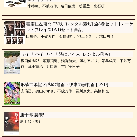
小林薫、不破万作、綾田俊樹、松重豊、光石研
雲霧仁左衛門 TV版 [レンタル落ち] 全8巻セット [マーケ
ットプレイスDVDセット商品]
山崎努、不破万作、石橋蓮司、池上季美子、増田恵子
サイド バイ サイド 隣にいる人 [レンタル落ち]
坂口健太郎、齋藤飛鳥、浅香航大、磯村アメリ、茅島成美、不破万
作、津田寛治、井口理、市川実日子
麻雀宝湯記 石和の亀篇・伊東の黒豹篇 [DVD]
安倍乙、奥山かずさ、不破万作、及川奈央、高橋和也
唐十郎 襲来!
唐十郎（著）