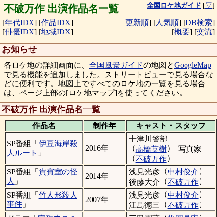
全国ロケ地ガイド
[
▽
]
不破万作 出演作品名一覧
[
年代IDX
]
[
作品IDX
]
[
更新順
]
[
人気順
]
[
DB検索
]
[
俳優IDX
]
[
地域IDX
]
[
概要
]
[
交流
]
お知らせ
各ロケ地の詳細画面に、
全国風景ガイド
の地図と
GoogleMap
で見る機能を追加しました。ストリートビューで見る場合な
どに便利です。地図上ですべてのロケ地の一覧を見る場合
は、ページ上部の[ロケ地マップ]を使ってください。
不破万作 出演作品名一覧
作品名
制作年
キャスト・
スタッフ
十津川警部
SP番組「
伊豆海岸殺
（
）
2016年
高橋英樹
写真家
人ルート
」
（
）
不破万作
（
）
浅見光彦
中村俊介
SP番組「
貴賓室の怪
2014年
（
）
人
」
後藤大介
不破万作
（
）
浅見光彦
中村俊介
SP番組「
竹人形殺人
2007年
（
）
事件
」
江島徳三
不破万作