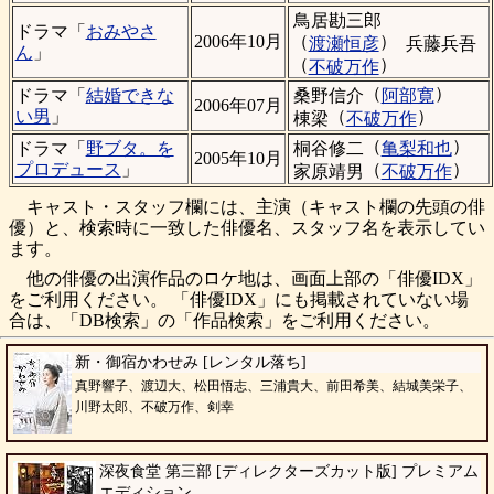
鳥居勘三郎
ドラマ「
おみやさ
（
）
2006年10月
渡瀬恒彦
兵藤兵吾
ん
」
（
）
不破万作
（
）
桑野信介
阿部寛
ドラマ「
結婚できな
2006年07月
（
）
い男
」
棟梁
不破万作
（
）
桐谷修二
亀梨和也
ドラマ「
野ブタ。を
2005年10月
（
）
プロデュース
」
家原靖男
不破万作
キャスト・スタッフ欄には、主演（キャスト欄の先頭の俳
優）と、検索時に一致した俳優名、スタッフ名を表示してい
ます。
他の俳優の出演作品のロケ地は、画面上部の「俳優IDX」
をご利用ください。 「俳優IDX」にも掲載されていない場
合は、「DB検索」の「作品検索」をご利用ください。
新・御宿かわせみ [レンタル落ち]
真野響子、渡辺大、松田悟志、三浦貴大、前田希美、結城美栄子、
川野太郎、不破万作、剣幸
深夜食堂 第三部 [ディレクターズカット版] プレミアム
エディション