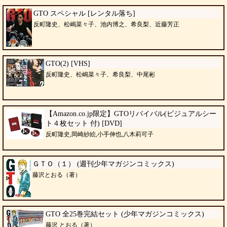
GTO スペシャル [レンタル落ち]
反町隆史、松嶋菜々子、池内博之、希良梨、近藤芳正
GTO(2) [VHS]
反町隆史、松嶋菜々子、希良梨、中尾彬
【Amazon.co.jp限定】GTOリバイバル(ビジュアルシー
ト４枚セット 付) [DVD]
反町隆史,岡崎紗絵,小手伸也,八木莉可子
ＧＴＯ（１） (週刊少年マガジンコミックス)
藤沢とおる（著）
GTO 全25巻完結セット (少年マガジンコミックス)
藤沢 とおる（著）