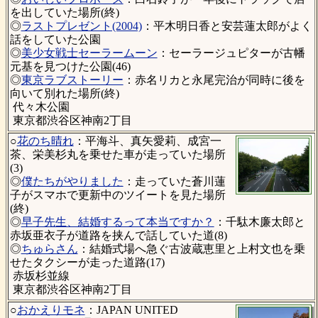
を出していた場所(終)
◎
ラストプレゼント(2004)
：平木明日香と安芸蓮太郎がよく
話をしていた公園
◎
美少女戦士セーラームーン
：セーラージュピターが古幡
元基を見つけた公園(46)
◎
東京ラブストーリー
：赤名リカと永尾完治が同時に後を
向いて別れた場所(終)
代々木公園
東京都渋谷区神南2丁目
○
花のち晴れ
：平海斗、真矢愛莉、成宮一
茶、栄美杉丸を乗せた車が走っていた場所
(3)
◎
僕たちがやりました
：走っていた蒼川蓮
子がスマホで更新中のツイートを見た場所
(終)
◎
早子先生、結婚するって本当ですか？
：千駄木廉太郎と
赤坂亜衣子が道路を挟んで話していた道(8)
◎
ちゅらさん
：結婚式場へ急ぐ古波蔵恵里と上村文也を乗
せたタクシーが走った道路(17)
赤坂杉並線
東京都渋谷区神南2丁目
○
おかえりモネ
：JAPAN UNITED