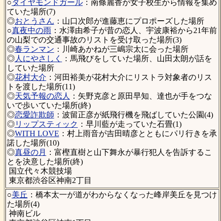
○
ダイヤモンドガール
：南條麗香が女子校生から情報を集め
ていた場所(7)
◎
おとうさん
：山口次郎が進藤恵にプロポーズした場所
○
真夜中の雨
：水澤由希子が昔の恋人、宇波康裕から21年前
の山梨での交通事故のリストを受け取った場所(3)
◎
春ランマン
：川崎あかねが三嶋宗太に会った場所
◎
人にやさしく
：馬飛びをしていた場所、山田太朗が話を
していた場所
◎
花村大介
：河田裕美が花村大介にリストラ対象者のリス
トを渡した場所(11)
◎
天気予報の恋人
：矢野克彦と原田早知、達也が手をつな
いで歩いていた場所(終)
◎
恋愛詐欺師
：波留正彦が紙飛行機を飛ばしていた公園(4)
◎
リップスティック
：早川藍が走っていた石畳(1)
◎
WITH LOVE
：村上雨音が吉田晴彦とともにパリ行きを承
諾した場所(10)
◎
真昼の月
：富樫直樹と山下舞永が暴行犯人を告訴するこ
とを決意した場所(終)
国立代々木競技場
東京都渋谷区神南2丁目
○
美丘
：橋本太一が道がわからなくなった峰岸美丘を見つけ
た場所(4)
神南ビル