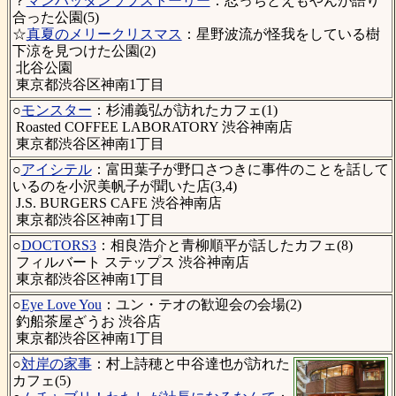
？
マンハッタンラブストーリー
：忍っちとえもやんが語り
合った公園(5)
☆
真夏のメリークリスマス
：星野波流が怪我をしている樹
下涼を見つけた公園(2)
北谷公園
東京都渋谷区神南1丁目
○
モンスター
：杉浦義弘が訪れたカフェ(1)
Roasted COFFEE LABORATORY 渋谷神南店
東京都渋谷区神南1丁目
○
アイシテル
：富田葉子が野口さつきに事件のことを話して
いるのを小沢美帆子が聞いた店(3,4)
J.S. BURGERS CAFE 渋谷神南店
東京都渋谷区神南1丁目
○
DOCTORS3
：相良浩介と青柳順平が話したカフェ(8)
フィルバート ステップス 渋谷神南店
東京都渋谷区神南1丁目
○
Eye Love You
：ユン・テオの歓迎会の会場(2)
釣船茶屋ざうお 渋谷店
東京都渋谷区神南1丁目
○
対岸の家事
：村上詩穂と中谷達也が訪れた
カフェ(5)