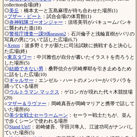
collection会場(終)
◎
美丘
：橋本太一と五島麻理が待ち合わせた場所(1)
○
ブザー・ビート
：試合会場の体育館(1)
◎
炎神戦隊ゴーオンジャー
：須塔美羽がバキュームバンキ
に襲われた道(18)
◎
警視庁捜査一課9係season2
：石川倫子と浅輪直樹がパリの
写真の男について話した広場(6,7)
○
Xenos
：波多野ミナが新たに司法試験に挑戦すると決心し
た広場(終)
○
東京タワー
：中川雅也が自分が書いたイラストを売ろうと
した場所(5)
◎
結婚できない男
：桑野信介が沢崎摩耶を引き止めるため
に話をした広場(10)
◎
ギャルサー
：エンゼル・ハートのメンバーがパラパラを
踊っている場所
◎
ウルトラマン マックス
：ゲロンガが現れた代々木競技場
(29)
○
マザー＆ラヴァー
：岡崎真吾が岡崎マリアと携帯で話して
いた場所(6)
◎
美少女戦士セーラームーン
：セーラー戦士たちが、並ん
で歩くシーンで使われる場所
◎
Stand Up!!
：岩崎健吾、宇田川隼人、江波功司がナンパし
ていた場所(5)