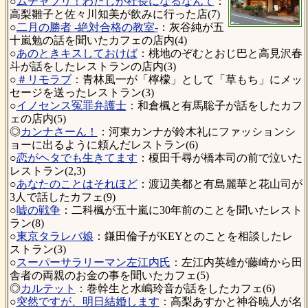
○
ムチャブリ！わたしが社長になるなんて
：
高梨雛子と佐々川知美が飲みに行った店(7)
○
二月の勝者 -絶対合格の教室-
：灰谷純が五
十嵐勉の話を聞いたカフェの店内(4)
○
あのときキスしておけば
：桃地のぞむとおじ巴と高見沢春
斗が話をしたレストランの店内(3)
○
＃リモラブ
：青林風一が「檸檬」として「草もち」にメッ
セージを送ったレストラン(3)
○
イノセンス冤罪弁護士
：和倉楓と有馬聡子が話をしたカフ
ェの店内(5)
◎
カンナさーん！
：河東カンナが鈴木礼にファッションシ
ョーに出るように頼んだレストラン(6)
○
恋がヘタでも生きてます
：榎田千尋が橋本司の前で泣いた
レストラン(2,3)
○
あなたのことはそれほど
：渡辺美都と有島麗華と花山司が
3人で話したカフェ(9)
○
嘘の戦争
：二科楓が五十嵐に30年前のことを聞いたレスト
ラン(8)
○
東京タラレバ娘
：鎌田倫子がKEYとのことを相談したレ
ストラン(3)
○
スーパーサラリーマン左江内氏
：左江内英雄が藤崎から田
舎者の両親のお金の事を聞いたカフェ(5)
◎
カルテット
：巻幹生と水嶋玲音が話をしたカフェ(6)
○
突然ですが、明日結婚します
：高梨あすかと神谷暁人が名