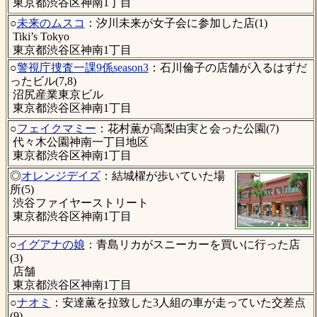
東京都渋谷区神南1丁目
○
未来のムスコ
：汐川未来が女子会に参加した店(1)
Tiki’s Tokyo
東京都渋谷区神南1丁目
○
警視庁捜査一課9係season3
：石川倫子の店舗が入るはずだ
ったビル(7,8)
沼尻産業東京ビル
東京都渋谷区神南1丁目
○
フェイクマミー
：花村薫が高梨由実と会った公園(7)
代々木公園神南一丁目地区
東京都渋谷区神南1丁目
◎
オレンジデイズ
：結城櫂が歩いていた場
所(5)
渋谷ファイヤーストリート
東京都渋谷区神南1丁目
○
イグアナの娘
：青島リカがスニーカーを買いに行った店
(3)
店舗
東京都渋谷区神南1丁目
○
ナオミ
：安達薫を拉致した3人組の車が走っていた交差点
(9)