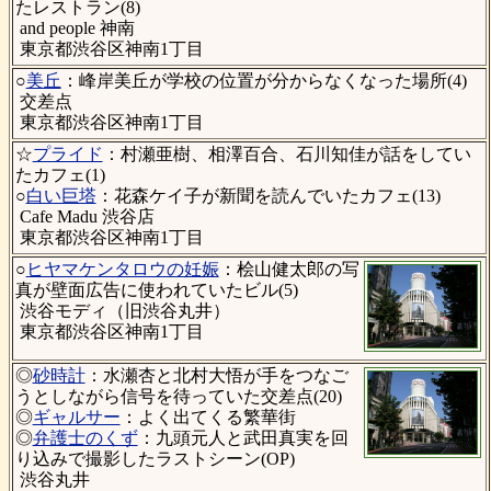
たレストラン(8)
and people 神南
東京都渋谷区神南1丁目
○
美丘
：峰岸美丘が学校の位置が分からなくなった場所(4)
交差点
東京都渋谷区神南1丁目
☆
プライド
：村瀬亜樹、相澤百合、石川知佳が話をしてい
たカフェ(1)
○
白い巨塔
：花森ケイ子が新聞を読んでいたカフェ(13)
Cafe Madu 渋谷店
東京都渋谷区神南1丁目
○
ヒヤマケンタロウの妊娠
：桧山健太郎の写
真が壁面広告に使われていたビル(5)
渋谷モディ（旧渋谷丸井）
東京都渋谷区神南1丁目
◎
砂時計
：水瀬杏と北村大悟が手をつなご
うとしながら信号を待っていた交差点(20)
◎
ギャルサー
：よく出てくる繁華街
◎
弁護士のくず
：九頭元人と武田真実を回
り込みで撮影したラストシーン(OP)
渋谷丸井