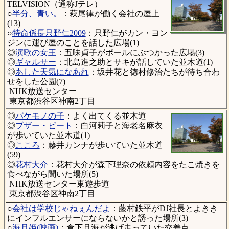
TELVISION（通称Jテレ）
○
半分、青い。
：萩尾律が働く会社の屋上
(13)
○
特命係長只野仁2009
：只野仁がカン・ヨン
ジンに運び屋のことを話した広場(1)
◎
演歌の女王
：五味貞子がポールにぶつかった広場(3)
◎
ギャルサー
：北島進之助とサキが話していた並木道(1)
◎
あした天気になあれ
：坂井花と徳村修治たちが待ち合わ
せをした公園(7)
NHK放送センター
東京都渋谷区神南2丁目
◎
バケモノの子
：よく出てくる並木道
◎
ブザー・ビート
：白河莉子と海老名麻衣
が歩いていた並木道(1)
◎
こころ
：藤井カンナが歩いていた並木道
(59)
◎
花村大介
：花村大介が森下理奈の依頼内容をたこ焼きを
食べながら聞いた場所(5)
NHK放送センター東遊歩道
東京都渋谷区神南2丁目
○
会社は学校じゃねぇんだよ
：藤村鉄平がDJ社長とよきき
にインフルエンサーにならないかと誘った場所(3)
○
海月姫(映画)
：倉下月海が逃げ走っていた交差点