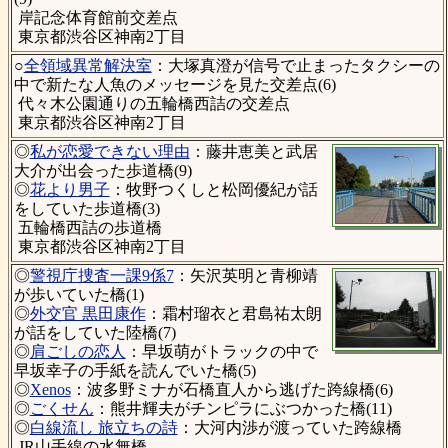
岸記念体育館前交差点
東京都渋谷区神南2丁目
○
全領域異常解決室
：大塚真澄が信号で止まったタクシーの
中で新たな人魚のメッセージを見た交差点(6)
代々木公園通りの五輪橋西詰の交差点
東京都渋谷区神南2丁目
◎
私が恋愛できない理由
：藤井恵美と武居
大介が出会った歩道橋(9)
◎
花より男子
：牧野つくしと松岡優紀が話
をしていた歩道橋(3)
五輪橋西詰の歩道橋
東京都渋谷区神南2丁目
◎
警視庁捜査一課9係7
：矢沢英明と青柳靖
が歩いていた橋(1)
◎
外交官 黒田康作
：霜村瑠衣と君島祐太朗
が話をしていた陸橋(7)
◎
肩ごしの恋人
：早坂萌がトラックの中で
早坂幸子の手紙を読んでいた橋(5)
◎
Xenos
：波多野ミナが石橋直人から逃げた跨線橋(6)
◎
ごくせん
：熊井輝夫がチンピラにぶつかった橋(11)
◎
白線流し 旅立ちの詩
：大河内渉が渡っていた跨線橋
JR山手線の水無橋