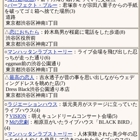
○
パーフェクト・ブルー
：君塚奈々が宗田八重子からの手紙
を破ってゴミ箱へ捨てた場所(3)
道路
東京都渋谷区神南1丁目
△
恋におちたら
：鈴木島男が桜庭に電話をした歩道(8)
渋谷区役所前
東京都渋谷区神南2丁目
○
マンハッタンラブストーリー
：ライブ会場を飛び出した忍
っちが走った通り(6)
eggman前の渋谷公園通り
東京都渋谷区神南1丁目
△
最高の恋人
：吉永透子が昔の事を思い出しながらウェデ
ィングドレスを眺めた店(7)
Dress Black渋谷公園通り本店
東京都渋谷区神南1丁目
○
ラジエーションハウス
：坂元美月がステージに立っていた
ライブハウス(4)
？
VISION
：萌えキュンドリームコンサート会場(5)
？
Mの悲劇
：相原亘がいたライブハウス「BLACK BIRD」
(4)
○
マンハッタンラブストーリー
：人体実験された美少年の忍
っちがえもやんを発見して泣きつかれたライブハウス(5)