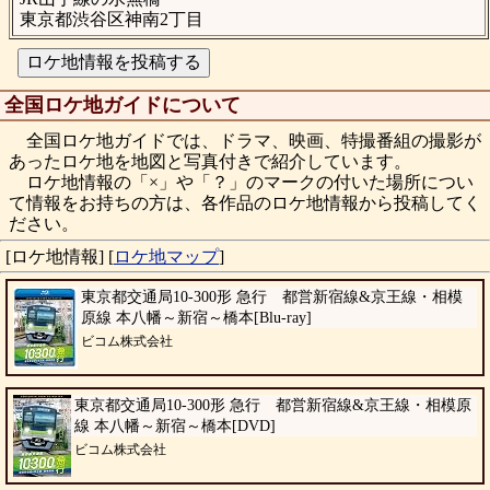
東京都渋谷区神南2丁目
全国ロケ地ガイドについて
全国ロケ地ガイドでは、ドラマ、映画、特撮番組の撮影が
あったロケ地を地図と写真付きで紹介しています。
ロケ地情報の「×」や「？」のマークの付いた場所につい
て情報をお持ちの方は、各作品のロケ地情報から投稿してく
ださい。
[ロケ地情報]
[
ロケ地マップ
]
東京都交通局10-300形 急行 都営新宿線&京王線・相模
原線 本八幡～新宿～橋本[Blu-ray]
ビコム株式会社
東京都交通局10-300形 急行 都営新宿線&京王線・相模原
線 本八幡～新宿～橋本[DVD]
ビコム株式会社