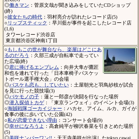
◎
働きマン
：菅原文哉が聞き込みをしていたCDショップ
(終)
○
彼女たちの時代
：羽村亮介が訪れたレコード店(5)
○
リップスティック
：早川藍が事件を起こしたレコード店
(1,6)
タワーレコード渋谷店
東京都渋谷区神南1丁目
○
もしもこの世が舞台なら、楽屋はどこにあ
るのだろう
：久部三成が自転車で走ってい
た広場(終)
◎
君に捧げるエンブレム
：向井大隼が鷹匠
和也を連れて行った「日本車椅子バスケッ
トボール選手権大会」の会場
◎
バスケも恋も、していたい
：土屋朝光と羽鳥紗枝が試合
を見に行った競技場(3)
◎
バケモノの子
：蓮と一郎彦が決闘を行なった場所
◎
潜入探偵トカゲ
：「東京ランウェイ」のイベント会場(3)
○
海賊戦隊ゴーカイジャー
：ハカセ、アイム、ルカ、ガイが
食事の後に歩いていた公園(42)
○
私が恋愛できない理由
：コンサート会場(9)
◎
幸せになろうよ
：高倉純平が柳沢春菜を引きとめた場所
(5)
◎
美咲ナンバーワン!!
：天王寺美咲が出演したtokyo cawai