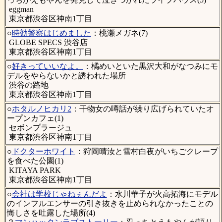
eggman
東京都渋谷区神南1丁目
○
時効警察はじめました
：桃瀬メガネ(7)
GLOBE SPECS 渋谷店
東京都渋谷区神南1丁目
○
好きっていいなよ。
：橘めいといた黒沢大和がなつみにモ
デルをやらないかと誘われた場所
渋谷の路地
東京都渋谷区神南1丁目
○
ホタルノヒカリ2
：干物女の噂話が繰り広げられていたオ
ープンカフェ(1)
セボンプラージュ
東京都渋谷区神南1丁目
○
ドクターホワイト
：狩岡晴汝と雪村白夜がいちごクレープ
を食べた公園(1)
KITAYA PARK
東京都渋谷区神南1丁目
○
会社は学校じゃねぇんだよ
：水川華子が火高拓海にモデル
のインフルエンサーの引き抜きを止められなかったことの
悔しさを吐露した場所(4)