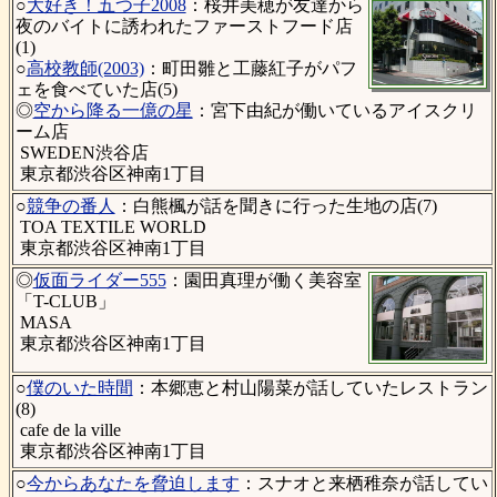
○
大好き！五つ子2008
：桜井美穂が友達から
夜のバイトに誘われたファーストフード店
(1)
○
高校教師(2003)
：町田雛と工藤紅子がパフ
ェを食べていた店(5)
◎
空から降る一億の星
：宮下由紀が働いているアイスクリ
ーム店
SWEDEN渋谷店
東京都渋谷区神南1丁目
○
競争の番人
：白熊楓が話を聞きに行った生地の店(7)
TOA TEXTILE WORLD
東京都渋谷区神南1丁目
◎
仮面ライダー555
：園田真理が働く美容室
「T-CLUB」
MASA
東京都渋谷区神南1丁目
○
僕のいた時間
：本郷恵と村山陽菜が話していたレストラン
(8)
cafe de la ville
東京都渋谷区神南1丁目
○
今からあなたを脅迫します
：スナオと来栖稚奈が話してい