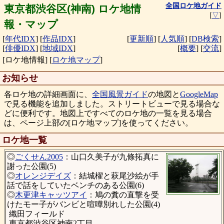
全国ロケ地ガイド
東京都渋谷区(神南) ロケ地情
[
▽
]
報・マップ
[
年代IDX
]
[
作品IDX
]
[
更新順
]
[
人気順
]
[
DB検索
]
[
俳優IDX
]
[
地域IDX
]
[
概要
]
[
交流
]
[ロケ地情報]
[
ロケ地マップ
]
お知らせ
各ロケ地の詳細画面に、
全国風景ガイド
の地図と
GoogleMap
で見る機能を追加しました。ストリートビューで見る場合な
どに便利です。地図上ですべてのロケ地の一覧を見る場合
は、ページ上部の[ロケ地マップ]を使ってください。
ロケ地一覧
◎
ごくせん2005
：山口久美子が九條拓真に
謝った公園(5)
◎
オレンジデイズ
：結城櫂と萩尾沙絵が手
話で話をしていたベンチのある公園(6)
◎
木更津キャッツアイ
：鳩の糞の直撃を受
けたモー子がバンビと喧嘩別れした公園(4)
織田フィールド
東京都渋谷区神南2丁目