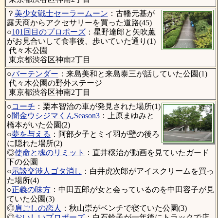
？
美少女戦士セーラームーン
：古幡元基が
露天商からアクセサリーを買った道路(45)
○
101回目のプロポーズ
：星野達郎と矢吹薫
がお見合いして食事後、歩いていた通り(1)
代々木公園
東京都渋谷区神南2丁目
○
バーテンダー
：来島美和と来島泰三が話していた公園(1)
代々木公園の野外ステージ
東京都渋谷区神南2丁目
○
コーチ
：栗本智治の車が発見された場所(1)
○
闇金ウシジマくんSeason3
：上原まゆみと
橋本がいた公園(2)
○
夢を与える
：阿部夕子とミイ羽が壁の後ろ
に隠れた場所(2)
◎
使命と魂のリミット
：直井穣治が動画を見ていたガード
下の公園
○
示談交渉人ゴタ消し
：白井虎次郎がアイスクリームを買っ
た場所(4)
○
正義の味方
：中田五郎が女と会っているのを中田容子が見
ていた公園(3)
◎
肩ごしの恋人
：秋山崇がベンチで寝ていた公園(3)
◎
おいしいプロポーズ
：白石鈴子が一年後にトラックで店