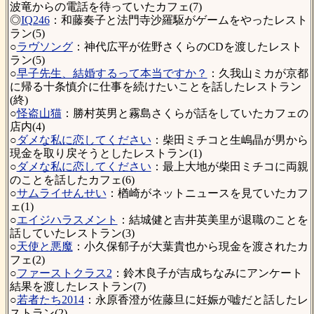
波竜からの電話を待っていたカフェ(7)
◎
IQ246
：和藤奏子と法門寺沙羅駆がゲームをやったレスト
ラン(5)
○
ラヴソング
：神代広平が佐野さくらのCDを渡したレスト
ラン(5)
○
早子先生、結婚するって本当ですか？
：久我山ミカが京都
に帰る十条慎介に仕事を続けたいことを話したレストラン
(終)
○
怪盗山猫
：勝村英男と霧島さくらが話をしていたカフェの
店内(4)
○
ダメな私に恋してください
：柴田ミチコと生嶋晶が男から
現金を取り戻そうとしたレストラン(1)
○
ダメな私に恋してください
：最上大地が柴田ミチコに両親
のことを話したカフェ(6)
○
サムライせんせい
：楢崎がネットニュースを見ていたカフ
ェ(1)
○
エイジハラスメント
：結城健と吉井英美里が退職のことを
話していたレストラン(3)
○
天使と悪魔
：小久保郁子が大葉貴也から現金を渡されたカ
フェ(2)
○
ファーストクラス2
：鈴木良子が吉成ちなみにアンケート
結果を渡したレストラン(7)
○
若者たち2014
：永原香澄が佐藤旦に妊娠が嘘だと話したレ
ストラン(2)