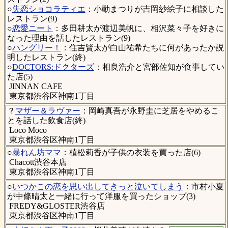
○
失恋ショコラティエ
：小動まつりが吉岡紗絵子に相談した
レストラン(9)
○
恋愛ニート
：多田耕太が渡辺美帆に、相沢菜々子を好きに
なった理由を話したレストラン(9)
○
ハングリー！
：住吉賢太が白山祐希たちに何があったか説
明したレストラン(終)
○
DOCTORS:ドクターズ
：相良浩介と宮部佐知が食事してい
た店(5)
JINNAN CAFE
東京都渋谷区神南1丁目
？
マザー＆ラヴァー
：岡崎真吾が永野圭に芝居をやめるこ
とを話した飲食店(終)
Loco Moco
東京都渋谷区神南1丁目
○
暴れん坊ママ
：植松莉香が子供の衣装を買った店(6)
Chacott渋谷本店
東京都渋谷区神南1丁目
○
いつかこの恋を思い出してきっと泣いてしまう
：市村小夏
が中條晴太と一緒に行って洋服を買ったショップ(3)
FREDY&GLOSTER渋谷店
東京都渋谷区神南1丁目