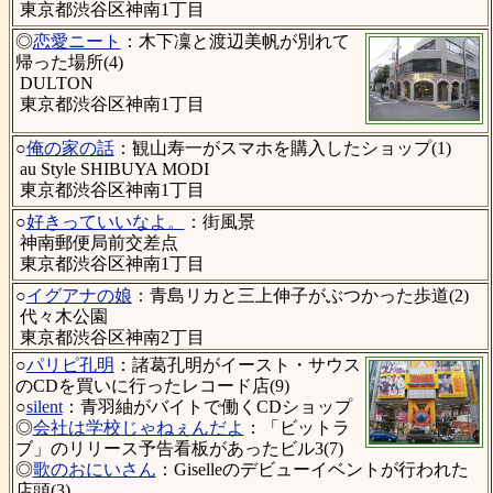
東京都渋谷区神南1丁目
◎
恋愛ニート
：木下凜と渡辺美帆が別れて
帰った場所(4)
DULTON
東京都渋谷区神南1丁目
○
俺の家の話
：観山寿一がスマホを購入したショップ(1)
au Style SHIBUYA MODI
東京都渋谷区神南1丁目
○
好きっていいなよ。
：街風景
神南郵便局前交差点
東京都渋谷区神南1丁目
○
イグアナの娘
：青島リカと三上伸子がぶつかった歩道(2)
代々木公園
東京都渋谷区神南2丁目
○
パリピ孔明
：諸葛孔明がイースト・サウス
のCDを買いに行ったレコード店(9)
○
silent
：青羽紬がバイトで働くCDショップ
◎
会社は学校じゃねぇんだよ
：「ビットラ
ブ」のリリース予告看板があったビル3(7)
◎
歌のおにいさん
：Giselleのデビューイベントが行われた
店頭(3)