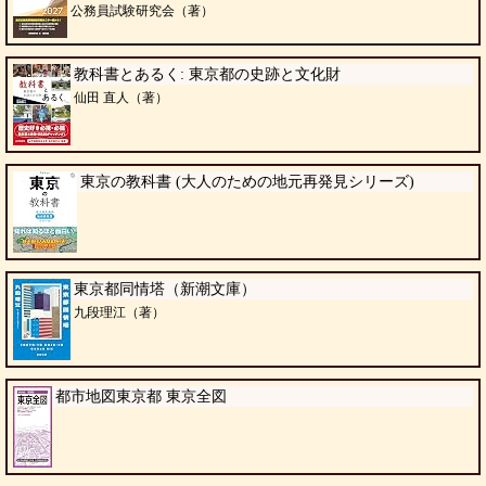
公務員試験研究会（著）
教科書とあるく: 東京都の史跡と文化財
仙田 直人（著）
東京の教科書 (大人のための地元再発見シリーズ)
東京都同情塔（新潮文庫）
九段理江（著）
都市地図東京都 東京全図