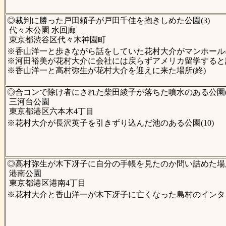
◎裁判に勝った戸田頼子が戸田千佳を抱きしめた公園(3)
代々木公園 水回廊
東京都渋谷区代々木神園町
※香山洋一と歩きながら話をしていた花村大介がマンホールに
※河田裕美が花村大介に会社には戻らずアメリカ留学すると話
※香山洋一と高村弥生が花村大介を迎えに来た場所(終)
◎合コンで除け者にされた柴田綾子が落ちた噴水のある公園(
三河台公園
東京都港区六本木4丁目
※花村大介が長沢英子を引きずり込んだ池のある公園(10)
◎高村弥生が木下冴子に自分の手帳を見たのか問い詰めた場所
港南公園
東京都港区港南4丁目
※花村大介と香山洋一が木下冴子に亡くなった島村のインタビ