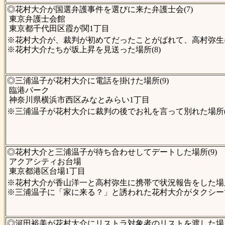
◎花村大介が国選弁護事件を選びに来た弁護士会(7)
東京弁護士会館
東京都千代田区霞が関1丁目
※花村大介が、裁判が初めてだったことがばれて、高村弥生に
※花村大介たちが坂上昇を見送った場所(8)
◎三浦温子が花村大介に電話を掛けた場所(9)
臨港パーク
神奈川県横浜市西区みなとみらい1丁目
※三浦温子が花村大介に裁判の後でお礼を言って別れた場所(
◎花村大介と三浦温子が待ち合わせしてデートした場所(9)
アクアシティお台場
東京都港区台場1丁目
※花村大介が香山洋一と高村弥生に携帯で状況報告をした場所
※三浦温子に「家に来る？」と誘われた花村大介がタクシーで去っ
◎河田裕美が花村大介にリストラ対象者のリストを渡した場所(