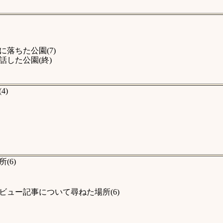
落ちた公園(7)
した公園(終)
4)
(6)
ュー記事について尋ねた場所(6)