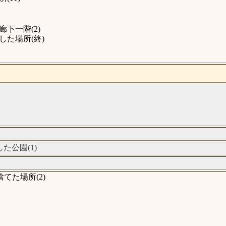
下一階(2)
た場所(終)
公園(1)
た場所(2)