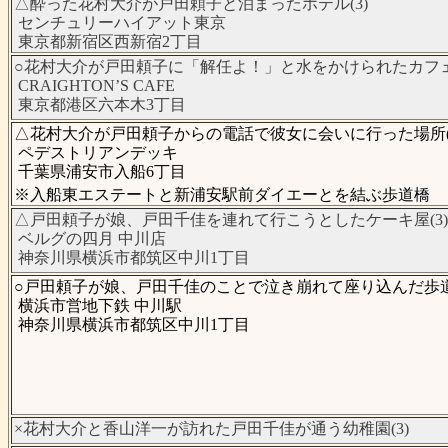
△酔った花村大介が戸田頼子と泊まったホテル(3)
センチュリーハイアット東京
東京都新宿区西新宿2丁目
○花村大介が戸田頼子に「解任よ！」と水をかけられたカフェ(
CRAIGHTON’S CAFE
東京都港区六本木3丁目
△花村大介が戸田頼子からの電話で彼女に会いに行った場所(
ペデストリアンデッキ
千葉県浦安市入船6丁目
※入船東エステートと新浦安駅前ダイエーとを結ぶ歩道橋
△戸田頼子が娘、戸田千佳を連れて行こうとしたケーキ屋(3)
ベルグの四月 中川店
神奈川県横浜市都筑区中川1丁目
○戸田頼子が娘、戸田千佳のことで泣き崩れて座り込んだ歩道橋
横浜市営地下鉄 中川駅
神奈川県横浜市都筑区中川1丁目
×花村大介と香山洋一が訪れた戸田千佳が通う幼稚園(3)