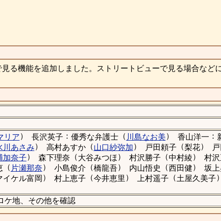
で見る機能を追加しました。ストリートビューで見る場合など
）
：
（
）
：
マリア
長沢英子
優秀な弁護士
川島なお美
香山洋一
）
（
）
（
）
水川あさみ
高村あすか
山口紗弥加
戸田頼子
梨花
戸
）
（
）
（
）
浦加奈子
森下理奈
大谷みつほ
村沢勝子
中村綾
村沢
（
）
（
）
（
）
恵
片瀬那奈
小島俊介
橋龍吾
内山悟史
西田健
坂上
）
（
）
（
マイケル富岡
村上恵子
今井恵里
上村遥子
土屋久美子
(8)のロケ地、その他を確認