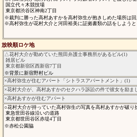
国立代々木競技場
東京都渋谷区神南2丁目
※裁判に勝った高村あすかを高村弥生が抱きしめた場所は回廊
※高村弥生が花村大介と河田裕美に証拠書類の話をしようとし
放映順ロケ地
△花村大介が勤めていた熊田弁護士事務所があるビル(1)
雑居ビル
東京都新宿区西新宿7丁目
※背景に新宿野村ビル
×高村弥生が住むアパート「シトラスアパートメント」(1)
×花村大介が、高村あすかのセクハラ訴訟の件で彼女を励ました
×高村あすかが住むアパート
○花村大介が持っていた高村弥生の写真を高村あすかが破り捨て
東急世田谷線沿いの道路
東京都世田谷区赤堤4丁目
※赤松公園脇