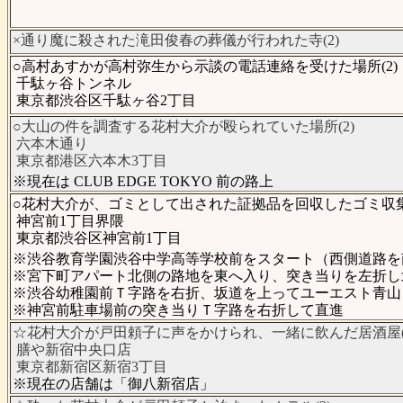
×通り魔に殺された滝田俊春の葬儀が行われた寺(2)
○高村あすかが高村弥生から示談の電話連絡を受けた場所(2)
千駄ヶ谷トンネル
東京都渋谷区千駄ヶ谷2丁目
○大山の件を調査する花村大介が殴られていた場所(2)
六本木通り
東京都港区六本木3丁目
※現在は CLUB EDGE TOKYO 前の路上
○花村大介が、ゴミとして出された証拠品を回収したゴミ収集
神宮前1丁目界隈
東京都渋谷区神宮前1丁目
※渋谷教育学園渋谷中学高等学校前をスタート（西側道路を
※宮下町アパート北側の路地を東へ入り、突き当りを左折し
※渋谷幼稚園前Ｔ字路を右折、坂道を上ってユーエスト青山
※神宮前駐車場前の突き当りＴ字路を右折して直進
☆花村大介が戸田頼子に声をかけられ、一緒に飲んだ居酒屋(
膳や新宿中央口店
東京都新宿区新宿3丁目
※現在の店舗は「御八新宿店」