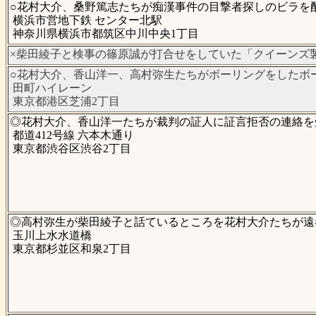
○花村大介、桑野篤志たちが痴漢事件の目撃者探しのビラを配っ
横浜市営地下鉄 センター北駅
神奈川県横浜市都筑区中川中央1丁目
×柴田綾子と検事の篠原誠が打合せをしていた「クイーンズ製
○花村大介、香山洋一、高村弥生たちがボーリングをしたボーリ
田町ハイレーン
東京都港区芝浦2丁目
◎花村大介、香山洋一たちが裁判の証人に証言拒否の連絡を受
都道412号線 六本木通り
東京都渋谷区渋谷2丁目
◎高村弥生が柴田綾子と話ているところを花村大介たちが遠巻
玉川上水水道橋
東京都杉並区和泉2丁目