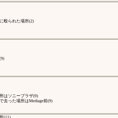
殴られた場所(2)
9)
はソニープラザ(9)
た場所はMediage前(9)
11)