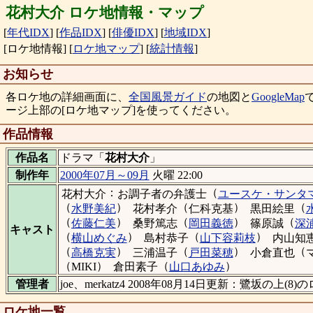
花村大介 ロケ地情報・マップ
[
年代IDX
]
[
作品IDX
]
[
俳優IDX
]
[
地域IDX
]
[ロケ地情報]
[
ロケ地マップ
]
[
統計情報
]
お知らせ
各ロケ地の詳細画面に、
全国風景ガイド
の地図と
GoogleMap
ージ上部の[ロケ地マップ]を使ってください。
作品情報
作品名
ドラマ「
花村大介
」
制作年
2000年07月～09月
火曜 22:00
：
（
花村大介
お調子者の弁護士
ユースケ・サンタ
（
）
（
）
（
水野美紀
花村孝介
仁科克基
黒田絵里
（
）
（
）
（
佐藤仁美
桑野篤志
岡田義徳
篠原誠
深
キャスト
（
）
（
）
横山めぐみ
島村恭子
山下容莉枝
内山知
（
）
（
）
（
高橋克実
三浦温子
戸田菜穂
小倉直也
（
）
（
）
MIKI
倉田素子
山口あゆみ
管理者
joe、merkatz4 2008年08月14日更新：鷺坂の上
ロケ地一覧