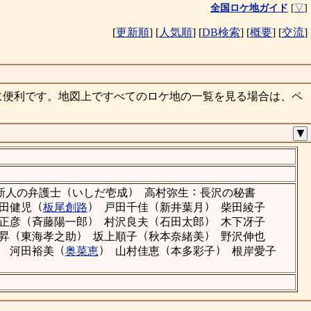
全国ロケ地ガイド
[
▽
]
[
更新順
]
[
人気順
]
[
DB検索
]
[
概要
]
[
交流
]
に便利です。地図上ですべてのロケ地の一覧を見る場合は、ペ
▼
（
）
：
新人の弁護士
いしだ壱成
高村弥生
長沢の秘書
（
）
（
）
田健児
板尾創路
戸田千佳
新井葉月
柴田綾子
（
）
（
）
正彦
斉藤陽一郎
村沢良夫
石田太郎
木下冴子
（
）
（
）
昇
東海孝之助
坂上順子
秋本奈緒美
野沢伸也
）
（
）
（
）
河田裕美
奥菜恵
山村佳恵
本多彩子
根岸愛子